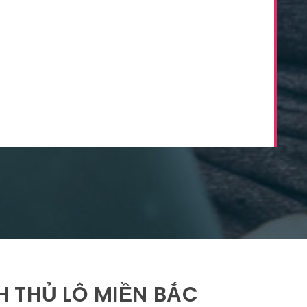
 THỦ LÔ MIỀN BẮC