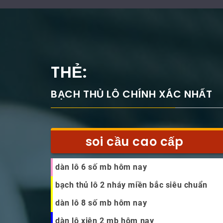
THẺ:
BẠCH THỦ LÔ CHÍNH XÁC NHẤT
soi cầu cao cấp
dàn lô 6 số mb hôm nay
bạch thủ lô 2 nháy miền bắc siêu chuẩn
dàn lô 8 số mb hôm nay
dàn lô xiên 2 mb hôm nay