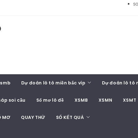
so
Ô
 xsmb
Dự đoán lô tô miền bắc víp
Dự đoán lô tô 
áp soi cầu
Sổ mơ lô đề
XSMB
XSMN
XSMT
Ổ MƠ
QUAY THỬ
SỐ KẾT QUẢ