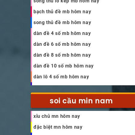
song thủ lô kép mb hôm nay
bạch thủ đề mb hôm nay
song thủ đề mb hôm nay
dàn đề 4 số mb hôm nay
dàn đề 6 số mb hôm nay
dàn đề 8 số mb hôm nay
dàn đề 10 số mb hôm nay
dàn lô 4 số mb hôm nay
soi cầu min nam
xỉu chủ mn hôm nay
đặc biệt mn hôm nay