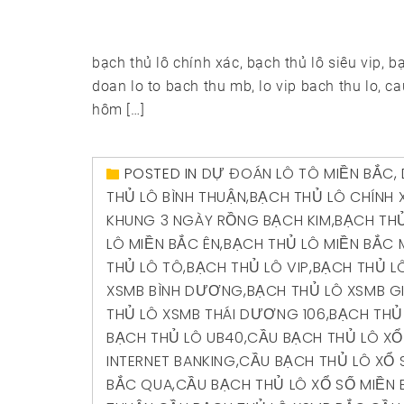
bạch thủ lô chính xác, bạch thủ lô siêu vip, 
doan lo to bach thu mb, lo vip bach thu lo, ca
hôm […]
POSTED IN
DỰ ĐOÁN LÔ TÔ MIỀN BẮC
,
THỦ LÔ BÌNH THUẬN
,
BẠCH THỦ LÔ CHÍNH 
KHUNG 3 NGÀY RỒNG BẠCH KIM
,
BẠCH THỦ
LÔ MIỀN BẮC ÊN
,
BẠCH THỦ LÔ MIỀN BẮC 
THỦ LÔ TÔ
,
BẠCH THỦ LÔ VIP
,
BẠCH THỦ L
XSMB BÌNH DƯƠNG
,
BẠCH THỦ LÔ XSMB 
THỦ LÔ XSMB THÁI DƯƠNG 106
,
BẠCH THỦ
BẠCH THỦ LÔ UB40
,
CẦU BẠCH THỦ LÔ XỔ
INTERNET BANKING
,
CẦU BẠCH THỦ LÔ XỔ 
BẮC QUA
,
CẦU BẠCH THỦ LÔ XỔ SỐ MIỀN