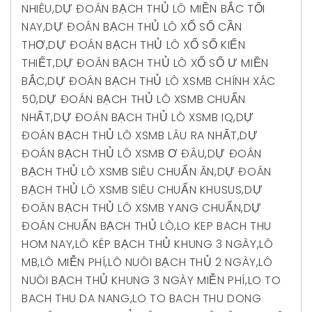
NHIÊU
,
DỰ ĐOÁN BẠCH THỦ LÔ MIỀN BẮC TỐI
NAY
,
DỰ ĐOÁN BẠCH THỦ LÔ XỔ SỐ CẦN
THƠ
,
DỰ ĐOÁN BẠCH THỦ LÔ XỔ SỐ KIẾN
THIẾT
,
DỰ ĐOÁN BẠCH THỦ LÔ XỔ SỐ Ư MIỀN
BẮC
,
DỰ ĐOÁN BẠCH THỦ LÔ XSMB CHÍNH XÁC
50
,
DỰ ĐOÁN BẠCH THỦ LÔ XSMB CHUẨN
NHẤT
,
DỰ ĐOÁN BẠCH THỦ LÔ XSMB IQ
,
DỰ
ĐOÁN BẠCH THỦ LÔ XSMB LÂU RA NHẤT
,
DỰ
ĐOÁN BẠCH THỦ LÔ XSMB Ơ ĐÂU
,
DỰ ĐOÁN
BẠCH THỦ LÔ XSMB SIÊU CHUẨN ĂN
,
DỰ ĐOÁN
BẠCH THỦ LÔ XSMB SIÊU CHUẨN KHUSUS
,
DỰ
ĐOÁN BẠCH THỦ LÔ XSMB YANG CHUẨN
,
DỰ
ĐOÁN CHUẨN BẠCH THỦ LÔ
,
LO KEP BACH THU
HOM NAY
,
LÔ KÉP BẠCH THỦ KHUNG 3 NGÀY
,
LÔ
MB
,
LÔ MIỄN PHÍ
,
LÔ NUÔI BẠCH THỦ 2 NGÀY
,
LÔ
NUÔI BẠCH THỦ KHUNG 3 NGÀY MIỄN PHÍ
,
LO TO
BACH THU DA NANG
,
LO TO BACH THU DONG