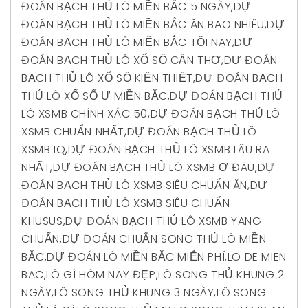
ĐOÁN BẠCH THỦ LÔ MIỀN BẮC 5 NGÀY
,
DỰ
ĐOÁN BẠCH THỦ LÔ MIỀN BẮC ĂN BAO NHIÊU
,
DỰ
ĐOÁN BẠCH THỦ LÔ MIỀN BẮC TỐI NAY
,
DỰ
ĐOÁN BẠCH THỦ LÔ XỔ SỐ CẦN THƠ
,
DỰ ĐOÁN
BẠCH THỦ LÔ XỔ SỐ KIẾN THIẾT
,
DỰ ĐOÁN BẠCH
THỦ LÔ XỔ SỐ Ư MIỀN BẮC
,
DỰ ĐOÁN BẠCH THỦ
LÔ XSMB CHÍNH XÁC 50
,
DỰ ĐOÁN BẠCH THỦ LÔ
XSMB CHUẨN NHẤT
,
DỰ ĐOÁN BẠCH THỦ LÔ
XSMB IQ
,
DỰ ĐOÁN BẠCH THỦ LÔ XSMB LÂU RA
NHẤT
,
DỰ ĐOÁN BẠCH THỦ LÔ XSMB Ơ ĐÂU
,
DỰ
ĐOÁN BẠCH THỦ LÔ XSMB SIÊU CHUẨN ĂN
,
DỰ
ĐOÁN BẠCH THỦ LÔ XSMB SIÊU CHUẨN
KHUSUS
,
DỰ ĐOÁN BẠCH THỦ LÔ XSMB YANG
CHUẨN
,
DỰ ĐOÁN CHUẨN SONG THỦ LÔ MIỀN
BẮC
,
DỰ ĐOÁN LÔ MIỀN BẮC MIỄN PHÍ
,
LO DE MIEN
BAC
,
LÔ GÌ HÔM NAY ĐẸP
,
LÔ SONG THỦ KHUNG 2
NGÀY
,
LÔ SONG THỦ KHUNG 3 NGÀY
,
LÔ SONG