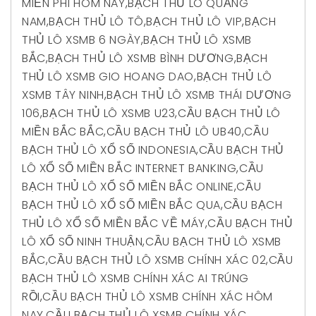
MIỄN PHÍ HÔM NAY
,
BẠCH THỦ LÔ QUẢNG
NAM
,
BẠCH THỦ LÔ TÔ
,
BẠCH THỦ LÔ VIP
,
BẠCH
THỦ LÔ XSMB 6 NGÀY
,
BẠCH THỦ LÔ XSMB
BẮC
,
BẠCH THỦ LÔ XSMB BÌNH DƯƠNG
,
BẠCH
THỦ LÔ XSMB GIO HOANG DAO
,
BẠCH THỦ LÔ
XSMB TÂY NINH
,
BẠCH THỦ LÔ XSMB THÁI DƯƠNG
106
,
BẠCH THỦ LÔ XSMB U23
,
CẦU BẠCH THỦ LÔ
MIỀN BẮC BẮC
,
CẦU BẠCH THỦ LÔ UB40
,
CẦU
BẠCH THỦ LÔ XỔ SỐ INDONESIA
,
CẦU BẠCH THỦ
LÔ XỔ SỐ MIỀN BẮC INTERNET BANKING
,
CẦU
BẠCH THỦ LÔ XỔ SỐ MIỀN BẮC ONLINE
,
CẦU
BẠCH THỦ LÔ XỔ SỐ MIỀN BẮC QUA
,
CẦU BẠCH
THỦ LÔ XỔ SỐ MIỀN BẮC VỀ MÁY
,
CẦU BẠCH THỦ
LÔ XỔ SỐ NINH THUẬN
,
CẦU BẠCH THỦ LÔ XSMB
BẮC
,
CẦU BẠCH THỦ LÔ XSMB CHÍNH XÁC 02
,
CẦU
BẠCH THỦ LÔ XSMB CHÍNH XÁC AI TRÚNG
RỒI
,
CẦU BẠCH THỦ LÔ XSMB CHÍNH XÁC HÔM
NAY
,
CẦU BẠCH THỦ LÔ XSMB CHÍNH XÁC