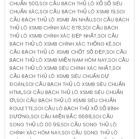
CHUẨN 500
,
SOI CẦU BẠCH THỦ LÔ XỔ SỐ SIÊU
CHUẨN XÁC
,
SOI CẦU BẠCH THỦ LÔ XSMB 19
,
SOI
CẦU BẠCH THỦ LÔ XSMB ĂN NHẬU
,
SOI CẦU BẠCH
THỦ LÔ XSMB CHÍNH XÁC 678
,
SOI CẦU BẠCH
THỦ LÔ XSMB CHÍNH XÁC ĐẸP NHẤT
,
SOI CẦU
BẠCH THỦ LÔ XSMB CHÍNH XÁC THỐNG KÊ
,
SOI
CẦU BẠCH THỦ LÔ XSMB CHỐT SỐ ĐẸP
,
SOI CẦU
BẠCH THỦ LÔ XSMB MIỀN NAM HÔM NAY
,
SOI CẦU
BẠCH THỦ LÔ XSMB SIÊU CHÍNH XÁC NHẤT
,
SOI
CẦU BẠCH THỦ LÔ XSMB SIÊU CHUẨN DỰ
ĐOÁN
,
SOI CẦU BẠCH THỦ LÔ XSMB SIÊU CHUẨN
HTML
,
SOI CẦU BẠCH THỦ LÔ XSMB SIÊU CHUẨN
ƠI
,
SOI CẦU BẠCH THỦ LÔ XSMB SIÊU CHUẨN
ROULETTE
,
SOI CẦU LÔ BẠCH THỦ XỔ SỐ BÌNH
DƯƠNG
,
SOI CẦU MIỀN BẮC 6688
,
SOI CẦU
SONG THỦ LÔ 00 99
,
SOI CẦU SONG THỦ LÔ
CHÍNH XÁC HÔM NAY
,
SOI CẦU SONG THỦ LÔ