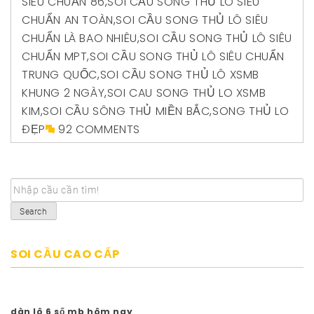
SIÊU CHUẨN 86
,
SOI CẦU SONG THỦ LÔ SIÊU
CHUẨN AN TOÀN
,
SOI CẦU SONG THỦ LÔ SIÊU
CHUẨN LÀ BAO NHIÊU
,
SOI CẦU SONG THỦ LÔ SIÊU
CHUẨN MPT
,
SOI CẦU SONG THỦ LÔ SIÊU CHUẨN
TRUNG QUỐC
,
SOI CẦU SONG THỦ LÔ XSMB
KHUNG 2 NGÀY
,
SOI CAU SONG THỦ LO XSMB
KIM
,
SOI CẦU SÔNG THỦ MIỀN BẮC
,
SONG THỦ LO
ĐẸP
92 COMMENTS
Search
SOI CẦU CAO CẤP
dàn lô 6 số mb hôm nay