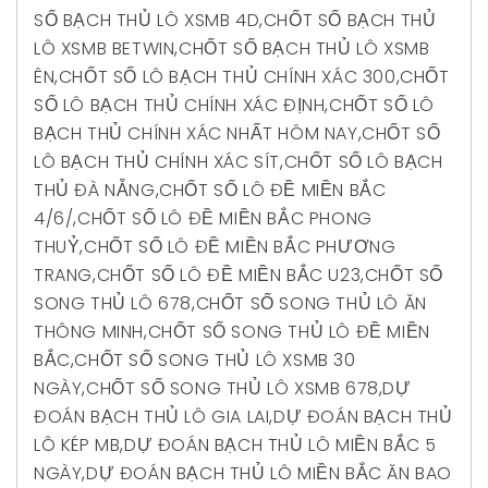
SỐ BẠCH THỦ LÔ XSMB 4D
,
CHỐT SỐ BẠCH THỦ
LÔ XSMB BETWIN
,
CHỐT SỐ BẠCH THỦ LÔ XSMB
ÊN
,
CHỐT SỐ LÔ BẠCH THỦ CHÍNH XÁC 300
,
CHỐT
SỐ LÔ BẠCH THỦ CHÍNH XÁC ĐỊNH
,
CHỐT SỐ LÔ
BẠCH THỦ CHÍNH XÁC NHẤT HÔM NAY
,
CHỐT SỐ
LÔ BẠCH THỦ CHÍNH XÁC SÍT
,
CHỐT SỐ LÔ BẠCH
THỦ ĐÀ NẴNG
,
CHỐT SỐ LÔ ĐỀ MIỀN BẮC
4/6/
,
CHỐT SỐ LÔ ĐỀ MIỀN BẮC PHONG
THUỶ
,
CHỐT SỐ LÔ ĐỀ MIỀN BẮC PHƯƠNG
TRANG
,
CHỐT SỐ LÔ ĐỀ MIỀN BẮC U23
,
CHỐT SỐ
SONG THỦ LÔ 678
,
CHỐT SỐ SONG THỦ LÔ ĂN
THÔNG MINH
,
CHỐT SỐ SONG THỦ LÔ ĐỀ MIỀN
BẮC
,
CHỐT SỐ SONG THỦ LÔ XSMB 30
NGÀY
,
CHỐT SỐ SONG THỦ LÔ XSMB 678
,
DỰ
ĐOÁN BẠCH THỦ LÔ GIA LAI
,
DỰ ĐOÁN BẠCH THỦ
LÔ KÉP MB
,
DỰ ĐOÁN BẠCH THỦ LÔ MIỀN BẮC 5
NGÀY
,
DỰ ĐOÁN BẠCH THỦ LÔ MIỀN BẮC ĂN BAO