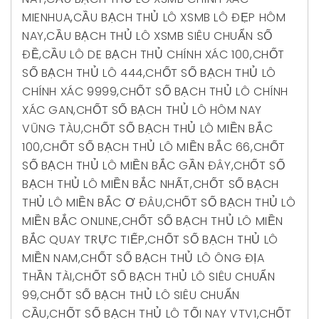
MIENHUA
,
CẦU BẠCH THỦ LÔ XSMB LÔ ĐẸP HÔM
NAY
,
CẦU BẠCH THỦ LÔ XSMB SIÊU CHUẨN SỐ
ĐỀ
,
CẦU LÔ DE BẠCH THỦ CHÍNH XÁC 100
,
CHỐT
SỐ BẠCH THỦ LÔ 444
,
CHỐT SỐ BẠCH THỦ LÔ
CHÍNH XÁC 9999
,
CHỐT SỐ BẠCH THỦ LÔ CHÍNH
XÁC GAN
,
CHỐT SỐ BẠCH THỦ LÔ HÔM NAY
VŨNG TÀU
,
CHỐT SỐ BẠCH THỦ LÔ MIỀN BẮC
100
,
CHỐT SỐ BẠCH THỦ LÔ MIỀN BẮC 66
,
CHỐT
SỐ BẠCH THỦ LÔ MIỀN BẮC GẦN ĐÂY
,
CHỐT SỐ
BẠCH THỦ LÔ MIỀN BẮC NHẤT
,
CHỐT SỐ BẠCH
THỦ LÔ MIỀN BẮC Ơ ĐÂU
,
CHỐT SỐ BẠCH THỦ LÔ
MIỀN BẮC ONLINE
,
CHỐT SỐ BẠCH THỦ LÔ MIỀN
BẮC QUAY TRỰC TIẾP
,
CHỐT SỐ BẠCH THỦ LÔ
MIỀN NAM
,
CHỐT SỐ BẠCH THỦ LÔ ÔNG ĐỊA
THẦN TÀI
,
CHỐT SỐ BẠCH THỦ LÔ SIÊU CHUẨN
99
,
CHỐT SỐ BẠCH THỦ LÔ SIÊU CHUẨN
CẦU
,
CHỐT SỐ BẠCH THỦ LÔ TỐI NAY VTV1
,
CHỐT