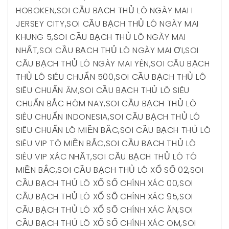
HOBOKEN
,
SOI CẦU BẠCH THỦ LÔ NGÀY MAI I
JERSEY CITY
,
SOI CẦU BẠCH THỦ LÔ NGÀY MAI
KHUNG 5
,
SOI CẦU BẠCH THỦ LÔ NGÀY MAI
NHẤT
,
SOI CẦU BẠCH THỦ LÔ NGÀY MAI ƠI
,
SOI
CẦU BẠCH THỦ LÔ NGÀY MAI YÊN
,
SOI CẦU BẠCH
THỦ LÔ SIÊU CHUẨN 500
,
SOI CẦU BẠCH THỦ LÔ
SIÊU CHUẨN ÂM
,
SOI CẦU BẠCH THỦ LÔ SIÊU
CHUẨN BẮC HÔM NAY
,
SOI CẦU BẠCH THỦ LÔ
SIÊU CHUẨN INDONESIA
,
SOI CẦU BẠCH THỦ LÔ
SIÊU CHUẨN LÔ MIỀN BẮC
,
SOI CẦU BẠCH THỦ LÔ
SIÊU VIP TÔ MIỀN BẮC
,
SOI CẦU BẠCH THỦ LÔ
SIÊU VIP XÁC NHẤT
,
SOI CẦU BẠCH THỦ LÔ TÔ
MIỀN BẮC
,
SOI CẦU BẠCH THỦ LÔ XỔ SỐ 02
,
SOI
CẦU BẠCH THỦ LÔ XỔ SỐ CHÍNH XÁC 00
,
SOI
CẦU BẠCH THỦ LÔ XỔ SỐ CHÍNH XÁC 95
,
SOI
CẦU BẠCH THỦ LÔ XỔ SỐ CHÍNH XÁC ĂN
,
SOI
CẦU BẠCH THỦ LÔ XỔ SỐ CHÍNH XÁC OM
,
SOI