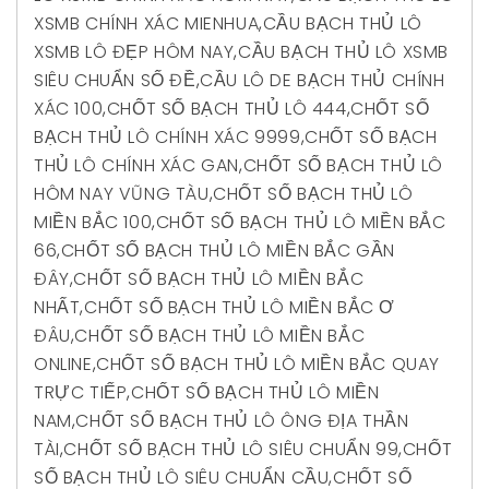
XSMB CHÍNH XÁC MIENHUA
,
CẦU BẠCH THỦ LÔ
XSMB LÔ ĐẸP HÔM NAY
,
CẦU BẠCH THỦ LÔ XSMB
SIÊU CHUẨN SỐ ĐỀ
,
CẦU LÔ DE BẠCH THỦ CHÍNH
XÁC 100
,
CHỐT SỐ BẠCH THỦ LÔ 444
,
CHỐT SỐ
BẠCH THỦ LÔ CHÍNH XÁC 9999
,
CHỐT SỐ BẠCH
THỦ LÔ CHÍNH XÁC GAN
,
CHỐT SỐ BẠCH THỦ LÔ
HÔM NAY VŨNG TÀU
,
CHỐT SỐ BẠCH THỦ LÔ
MIỀN BẮC 100
,
CHỐT SỐ BẠCH THỦ LÔ MIỀN BẮC
66
,
CHỐT SỐ BẠCH THỦ LÔ MIỀN BẮC GẦN
ĐÂY
,
CHỐT SỐ BẠCH THỦ LÔ MIỀN BẮC
NHẤT
,
CHỐT SỐ BẠCH THỦ LÔ MIỀN BẮC Ơ
ĐÂU
,
CHỐT SỐ BẠCH THỦ LÔ MIỀN BẮC
ONLINE
,
CHỐT SỐ BẠCH THỦ LÔ MIỀN BẮC QUAY
TRỰC TIẾP
,
CHỐT SỐ BẠCH THỦ LÔ MIỀN
NAM
,
CHỐT SỐ BẠCH THỦ LÔ ÔNG ĐỊA THẦN
TÀI
,
CHỐT SỐ BẠCH THỦ LÔ SIÊU CHUẨN 99
,
CHỐT
SỐ BẠCH THỦ LÔ SIÊU CHUẨN CẦU
,
CHỐT SỐ