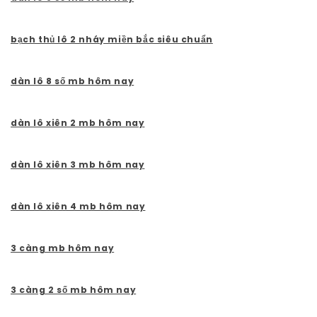
bạch thủ lô 2 nháy miền bắc siêu chuẩn
dàn lô 8 số mb hôm nay
dàn lô xiên 2 mb hôm nay
dàn lô xiên 3 mb hôm nay
dàn lô xiên 4 mb hôm nay
3 càng mb hôm nay
3 càng 2 số mb hôm nay