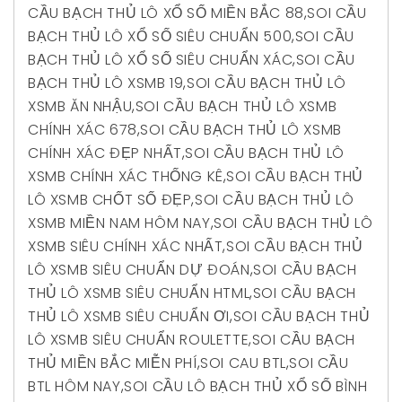
CẦU BẠCH THỦ LÔ XỔ SỐ MIỀN BẮC 88
,
SOI CẦU
BẠCH THỦ LÔ XỔ SỐ SIÊU CHUẨN 500
,
SOI CẦU
BẠCH THỦ LÔ XỔ SỐ SIÊU CHUẨN XÁC
,
SOI CẦU
BẠCH THỦ LÔ XSMB 19
,
SOI CẦU BẠCH THỦ LÔ
XSMB ĂN NHẬU
,
SOI CẦU BẠCH THỦ LÔ XSMB
CHÍNH XÁC 678
,
SOI CẦU BẠCH THỦ LÔ XSMB
CHÍNH XÁC ĐẸP NHẤT
,
SOI CẦU BẠCH THỦ LÔ
XSMB CHÍNH XÁC THỐNG KÊ
,
SOI CẦU BẠCH THỦ
LÔ XSMB CHỐT SỐ ĐẸP
,
SOI CẦU BẠCH THỦ LÔ
XSMB MIỀN NAM HÔM NAY
,
SOI CẦU BẠCH THỦ LÔ
XSMB SIÊU CHÍNH XÁC NHẤT
,
SOI CẦU BẠCH THỦ
LÔ XSMB SIÊU CHUẨN DỰ ĐOÁN
,
SOI CẦU BẠCH
THỦ LÔ XSMB SIÊU CHUẨN HTML
,
SOI CẦU BẠCH
THỦ LÔ XSMB SIÊU CHUẨN ƠI
,
SOI CẦU BẠCH THỦ
LÔ XSMB SIÊU CHUẨN ROULETTE
,
SOI CẦU BẠCH
THỦ MIỀN BẮC MIỄN PHÍ
,
SOI CAU BTL
,
SOI CẦU
BTL HÔM NAY
,
SOI CẦU LÔ BẠCH THỦ XỔ SỐ BÌNH