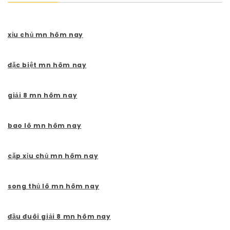
xỉu chủ mn hôm nay
đặc biệt mn hôm nay
giải 8 mn hôm nay
bao lô mn hôm nay
cặp xỉu chủ mn hôm nay
song thủ lô mn hôm nay
đầu đuôi giải 8 mn hôm nay