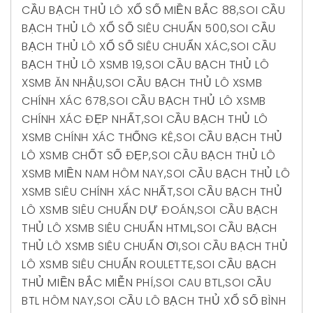
CẦU BẠCH THỦ LÔ XỔ SỐ MIỀN BẮC 88
,
SOI CẦU
BẠCH THỦ LÔ XỔ SỐ SIÊU CHUẨN 500
,
SOI CẦU
BẠCH THỦ LÔ XỔ SỐ SIÊU CHUẨN XÁC
,
SOI CẦU
BẠCH THỦ LÔ XSMB 19
,
SOI CẦU BẠCH THỦ LÔ
XSMB ĂN NHẬU
,
SOI CẦU BẠCH THỦ LÔ XSMB
CHÍNH XÁC 678
,
SOI CẦU BẠCH THỦ LÔ XSMB
CHÍNH XÁC ĐẸP NHẤT
,
SOI CẦU BẠCH THỦ LÔ
XSMB CHÍNH XÁC THỐNG KÊ
,
SOI CẦU BẠCH THỦ
LÔ XSMB CHỐT SỐ ĐẸP
,
SOI CẦU BẠCH THỦ LÔ
XSMB MIỀN NAM HÔM NAY
,
SOI CẦU BẠCH THỦ LÔ
XSMB SIÊU CHÍNH XÁC NHẤT
,
SOI CẦU BẠCH THỦ
LÔ XSMB SIÊU CHUẨN DỰ ĐOÁN
,
SOI CẦU BẠCH
THỦ LÔ XSMB SIÊU CHUẨN HTML
,
SOI CẦU BẠCH
THỦ LÔ XSMB SIÊU CHUẨN ƠI
,
SOI CẦU BẠCH THỦ
LÔ XSMB SIÊU CHUẨN ROULETTE
,
SOI CẦU BẠCH
THỦ MIỀN BẮC MIỄN PHÍ
,
SOI CAU BTL
,
SOI CẦU
BTL HÔM NAY
,
SOI CẦU LÔ BẠCH THỦ XỔ SỐ BÌNH