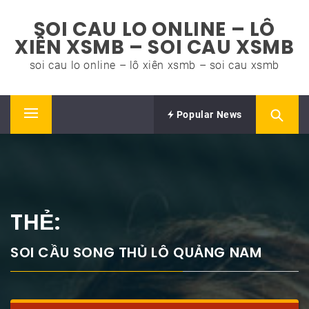
Skip
SOI CAU LO ONLINE – LÔ
to
XIÊN XSMB – SOI CAU XSMB
content
soi cau lo online – lô xiên xsmb – soi cau xsmb
Popular News
Primary
Menu
THẺ:
SOI CẦU SONG THỦ LÔ QUẢNG NAM