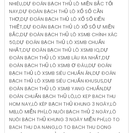
NHIÊU
,
DỰ ĐOÁN BẠCH THỦ LÔ MIỀN BẮC TỐI
NAY
,
DỰ ĐOÁN BẠCH THỦ LÔ XỔ SỐ CẦN
THƠ
,
DỰ ĐOÁN BẠCH THỦ LÔ XỔ SỐ KIẾN
THIẾT
,
DỰ ĐOÁN BẠCH THỦ LÔ XỔ SỐ Ư MIỀN
BẮC
,
DỰ ĐOÁN BẠCH THỦ LÔ XSMB CHÍNH XÁC
50
,
DỰ ĐOÁN BẠCH THỦ LÔ XSMB CHUẨN
NHẤT
,
DỰ ĐOÁN BẠCH THỦ LÔ XSMB IQ
,
DỰ
ĐOÁN BẠCH THỦ LÔ XSMB LÂU RA NHẤT
,
DỰ
ĐOÁN BẠCH THỦ LÔ XSMB Ơ ĐÂU
,
DỰ ĐOÁN
BẠCH THỦ LÔ XSMB SIÊU CHUẨN ĂN
,
DỰ ĐOÁN
BẠCH THỦ LÔ XSMB SIÊU CHUẨN KHUSUS
,
DỰ
ĐOÁN BẠCH THỦ LÔ XSMB YANG CHUẨN
,
DỰ
ĐOÁN CHUẨN BẠCH THỦ LÔ
,
LO KEP BACH THU
HOM NAY
,
LÔ KÉP BẠCH THỦ KHUNG 3 NGÀY
,
LÔ
MB
,
LÔ MIỄN PHÍ
,
LÔ NUÔI BẠCH THỦ 2 NGÀY
,
LÔ
NUÔI BẠCH THỦ KHUNG 3 NGÀY MIỄN PHÍ
,
LO TO
BACH THU DA NANG
,
LO TO BACH THU DONG