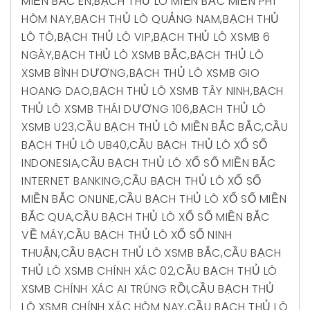
MIỀN BẮC ÊN
,
BẠCH THỦ LÔ MIỀN BẮC MIỄN PHÍ
HÔM NAY
,
BẠCH THỦ LÔ QUẢNG NAM
,
BẠCH THỦ
LÔ TÔ
,
BẠCH THỦ LÔ VIP
,
BẠCH THỦ LÔ XSMB 6
NGÀY
,
BẠCH THỦ LÔ XSMB BẮC
,
BẠCH THỦ LÔ
XSMB BÌNH DƯƠNG
,
BẠCH THỦ LÔ XSMB GIO
HOANG DAO
,
BẠCH THỦ LÔ XSMB TÂY NINH
,
BẠCH
THỦ LÔ XSMB THÁI DƯƠNG 106
,
BẠCH THỦ LÔ
XSMB U23
,
CẦU BẠCH THỦ LÔ MIỀN BẮC BẮC
,
CẦU
BẠCH THỦ LÔ UB40
,
CẦU BẠCH THỦ LÔ XỔ SỐ
INDONESIA
,
CẦU BẠCH THỦ LÔ XỔ SỐ MIỀN BẮC
INTERNET BANKING
,
CẦU BẠCH THỦ LÔ XỔ SỐ
MIỀN BẮC ONLINE
,
CẦU BẠCH THỦ LÔ XỔ SỐ MIỀN
BẮC QUA
,
CẦU BẠCH THỦ LÔ XỔ SỐ MIỀN BẮC
VỀ MÁY
,
CẦU BẠCH THỦ LÔ XỔ SỐ NINH
THUẬN
,
CẦU BẠCH THỦ LÔ XSMB BẮC
,
CẦU BẠCH
THỦ LÔ XSMB CHÍNH XÁC 02
,
CẦU BẠCH THỦ LÔ
XSMB CHÍNH XÁC AI TRÚNG RỒI
,
CẦU BẠCH THỦ
LÔ XSMB CHÍNH XÁC HÔM NAY
,
CẦU BẠCH THỦ LÔ