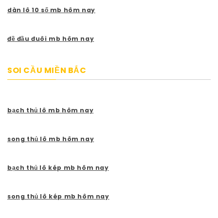
dàn lô 10 số mb hôm nay
đề đầu đuôi mb hôm nay
SOI CẦU MIỀN BẮC
bạch thủ lô mb hôm nay
song thủ lô mb hôm nay
bạch thủ lô kép mb hôm nay
song thủ lô kép mb hôm nay