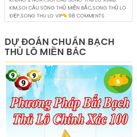
KIM
,
SOI CẦU SÔNG THỦ MIỀN BẮC
,
SONG THỦ LO
ĐẸP
,
SONG THU LO VIP
98 COMMENTS
DỰ ĐOÁN CHUẨN BẠCH
THỦ LÔ MIỀN BẮC