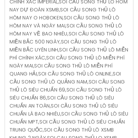
CHÍNH XÁC IMPERIAL
,
SOI CẦU SONG THỦ LÔ HÔM
NAY DỰ ĐOÁN XSMB
,
SOI CẦU SONG THỦ LÔ
HÔM NAY O HOBOKEN
,
SOI CẦU SONG THỦ LÔ
HÔM NAY VÀ NGÀY MAI
,
SOI CẦU SONG THỦ LÔ
HÔM NAY VỀ BAO NHIÊU
,
SOI CẦU SONG THỦ LÔ
MIỀN BẮC 500 NGÀY
,
SOI CẦU SONG THỦ LÔ
MIỀN BẮC UYÊN LINH
,
SOI CẦU SONG THỦ LÔ MIỄN
PHÍ CHÍNH XÁC
,
SOI CẦU SONG THỦ LÔ MIỄN PHÍ
NGÀY MAI
,
SOI CẦU SONG THỦ LÔ MIỄN PHÍ
QUANG HẢI
,
SOI CẦU SONG THỦ LÔ ONLINE
,
SOI
CẦU SONG THỦ LÔ QUẢNG NAM
,
SOI CẦU SONG
THỦ LÔ SIÊU CHUẨN 69
,
SOI CẦU SONG THỦ LÔ
SIÊU CHUẨN 86
,
SOI CẦU SONG THỦ LÔ SIÊU
CHUẨN AN TOÀN
,
SOI CẦU SONG THỦ LÔ SIÊU
CHUẨN LÀ BAO NHIÊU
,
SOI CẦU SONG THỦ LÔ SIÊU
CHUẨN MPT
,
SOI CẦU SONG THỦ LÔ SIÊU CHUẨN
TRUNG QUỐC
,
SOI CẦU SONG THỦ LÔ XSMB
KHUNG 2 NGÀY
,
SOI CAU SONG THỦ LO XSMB