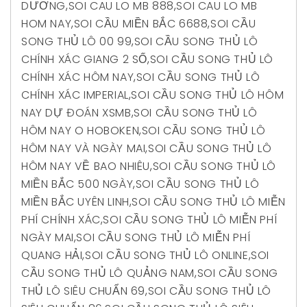
DƯƠNG
,
SOI CAU LO MB 888
,
SOI CAU LO MB
HOM NAY
,
SOI CẦU MIỀN BẮC 6688
,
SOI CẦU
SONG THỦ LÔ 00 99
,
SOI CẦU SONG THỦ LÔ
CHÍNH XÁC GIANG 2 SỐ
,
SOI CẦU SONG THỦ LÔ
CHÍNH XÁC HÔM NAY
,
SOI CẦU SONG THỦ LÔ
CHÍNH XÁC IMPERIAL
,
SOI CẦU SONG THỦ LÔ HÔM
NAY DỰ ĐOÁN XSMB
,
SOI CẦU SONG THỦ LÔ
HÔM NAY O HOBOKEN
,
SOI CẦU SONG THỦ LÔ
HÔM NAY VÀ NGÀY MAI
,
SOI CẦU SONG THỦ LÔ
HÔM NAY VỀ BAO NHIÊU
,
SOI CẦU SONG THỦ LÔ
MIỀN BẮC 500 NGÀY
,
SOI CẦU SONG THỦ LÔ
MIỀN BẮC UYÊN LINH
,
SOI CẦU SONG THỦ LÔ MIỄN
PHÍ CHÍNH XÁC
,
SOI CẦU SONG THỦ LÔ MIỄN PHÍ
NGÀY MAI
,
SOI CẦU SONG THỦ LÔ MIỄN PHÍ
QUANG HẢI
,
SOI CẦU SONG THỦ LÔ ONLINE
,
SOI
CẦU SONG THỦ LÔ QUẢNG NAM
,
SOI CẦU SONG
THỦ LÔ SIÊU CHUẨN 69
,
SOI CẦU SONG THỦ LÔ