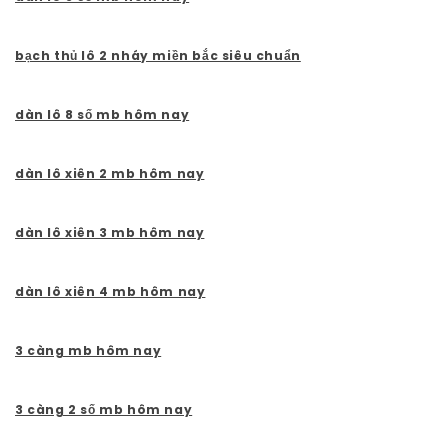
bạch thủ lô 2 nháy miền bắc siêu chuẩn
dàn lô 8 số mb hôm nay
dàn lô xiên 2 mb hôm nay
dàn lô xiên 3 mb hôm nay
dàn lô xiên 4 mb hôm nay
3 càng mb hôm nay
3 càng 2 số mb hôm nay