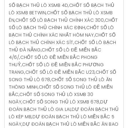
SỐ BẠCH THỦ LÔ XSMB 4D
,
CHỐT SỐ BẠCH THỦ
LÔ XSMB BETWIN
,
CHỐT SỐ BẠCH THỦ LÔ XSMB
ÊN
,
CHỐT SỐ LÔ BẠCH THỦ CHÍNH XÁC 300
,
CHỐT
SỐ LÔ BẠCH THỦ CHÍNH XÁC ĐỊNH
,
CHỐT SỐ LÔ
BẠCH THỦ CHÍNH XÁC NHẤT HÔM NAY
,
CHỐT SỐ
LÔ BẠCH THỦ CHÍNH XÁC SÍT
,
CHỐT SỐ LÔ BẠCH
THỦ ĐÀ NẴNG
,
CHỐT SỐ LÔ ĐỀ MIỀN BẮC
4/6/
,
CHỐT SỐ LÔ ĐỀ MIỀN BẮC PHONG
THUỶ
,
CHỐT SỐ LÔ ĐỀ MIỀN BẮC PHƯƠNG
TRANG
,
CHỐT SỐ LÔ ĐỀ MIỀN BẮC U23
,
CHỐT SỐ
SONG THỦ LÔ 678
,
CHỐT SỐ SONG THỦ LÔ ĂN
THÔNG MINH
,
CHỐT SỐ SONG THỦ LÔ ĐỀ MIỀN
BẮC
,
CHỐT SỐ SONG THỦ LÔ XSMB 30
NGÀY
,
CHỐT SỐ SONG THỦ LÔ XSMB 678
,
DỰ
ĐOÁN BẠCH THỦ LÔ GIA LAI
,
DỰ ĐOÁN BẠCH THỦ
LÔ KÉP MB
,
DỰ ĐOÁN BẠCH THỦ LÔ MIỀN BẮC 5
NGÀY
,
DỰ ĐOÁN BẠCH THỦ LÔ MIỀN BẮC ĂN BAO