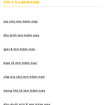
SOI CẦU MIN NAM
xỉu chủ mn hôm nay
đặc biệt mn hôm nay
giải 8 mn hôm nay
bao lô mn hôm nay
cặp xỉu chủ mn hôm nay
song thủ lô mn hôm nay
đầu đuôi giải 8 mn hôm nay