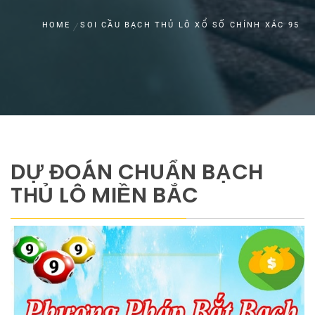
HOME
SOI CẦU BẠCH THỦ LÔ XỔ SỐ CHÍNH XÁC 95
DỰ ĐOÁN CHUẨN BẠCH
THỦ LÔ MIỀN BẮC