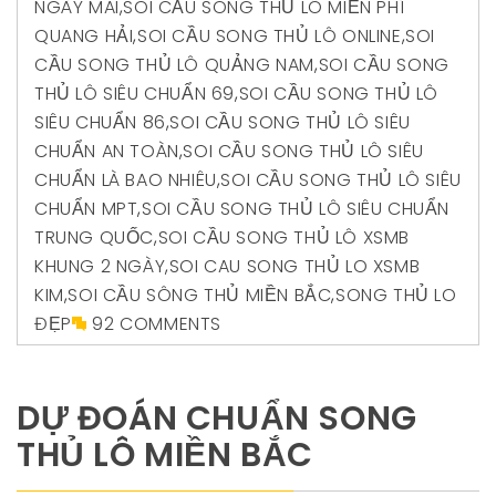
NGÀY MAI
,
SOI CẦU SONG THỦ LÔ MIỄN PHÍ
QUANG HẢI
,
SOI CẦU SONG THỦ LÔ ONLINE
,
SOI
CẦU SONG THỦ LÔ QUẢNG NAM
,
SOI CẦU SONG
THỦ LÔ SIÊU CHUẨN 69
,
SOI CẦU SONG THỦ LÔ
SIÊU CHUẨN 86
,
SOI CẦU SONG THỦ LÔ SIÊU
CHUẨN AN TOÀN
,
SOI CẦU SONG THỦ LÔ SIÊU
CHUẨN LÀ BAO NHIÊU
,
SOI CẦU SONG THỦ LÔ SIÊU
CHUẨN MPT
,
SOI CẦU SONG THỦ LÔ SIÊU CHUẨN
TRUNG QUỐC
,
SOI CẦU SONG THỦ LÔ XSMB
KHUNG 2 NGÀY
,
SOI CAU SONG THỦ LO XSMB
KIM
,
SOI CẦU SÔNG THỦ MIỀN BẮC
,
SONG THỦ LO
ĐẸP
92 COMMENTS
DỰ ĐOÁN CHUẨN SONG
THỦ LÔ MIỀN BẮC