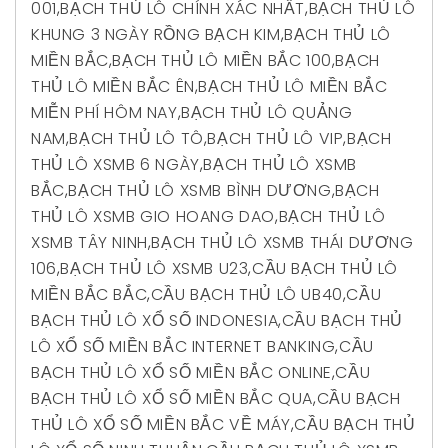
001
,
BẠCH THỦ LÔ CHÍNH XÁC NHẤT
,
BẠCH THỦ LÔ
KHUNG 3 NGÀY RỒNG BẠCH KIM
,
BẠCH THỦ LÔ
MIỀN BẮC
,
BẠCH THỦ LÔ MIỀN BẮC 100
,
BẠCH
THỦ LÔ MIỀN BẮC ÊN
,
BẠCH THỦ LÔ MIỀN BẮC
MIỄN PHÍ HÔM NAY
,
BẠCH THỦ LÔ QUẢNG
NAM
,
BẠCH THỦ LÔ TÔ
,
BẠCH THỦ LÔ VIP
,
BẠCH
THỦ LÔ XSMB 6 NGÀY
,
BẠCH THỦ LÔ XSMB
BẮC
,
BẠCH THỦ LÔ XSMB BÌNH DƯƠNG
,
BẠCH
THỦ LÔ XSMB GIO HOANG DAO
,
BẠCH THỦ LÔ
XSMB TÂY NINH
,
BẠCH THỦ LÔ XSMB THÁI DƯƠNG
106
,
BẠCH THỦ LÔ XSMB U23
,
CẦU BẠCH THỦ LÔ
MIỀN BẮC BẮC
,
CẦU BẠCH THỦ LÔ UB40
,
CẦU
BẠCH THỦ LÔ XỔ SỐ INDONESIA
,
CẦU BẠCH THỦ
LÔ XỔ SỐ MIỀN BẮC INTERNET BANKING
,
CẦU
BẠCH THỦ LÔ XỔ SỐ MIỀN BẮC ONLINE
,
CẦU
BẠCH THỦ LÔ XỔ SỐ MIỀN BẮC QUA
,
CẦU BẠCH
THỦ LÔ XỔ SỐ MIỀN BẮC VỀ MÁY
,
CẦU BẠCH THỦ