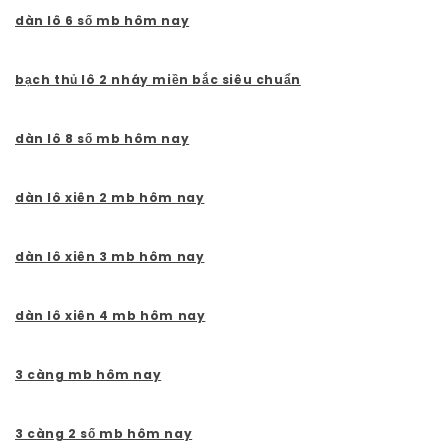
dàn lô 6 số mb hôm nay
bạch thủ lô 2 nháy miền bắc siêu chuẩn
dàn lô 8 số mb hôm nay
dàn lô xiên 2 mb hôm nay
dàn lô xiên 3 mb hôm nay
dàn lô xiên 4 mb hôm nay
3 càng mb hôm nay
3 càng 2 số mb hôm nay