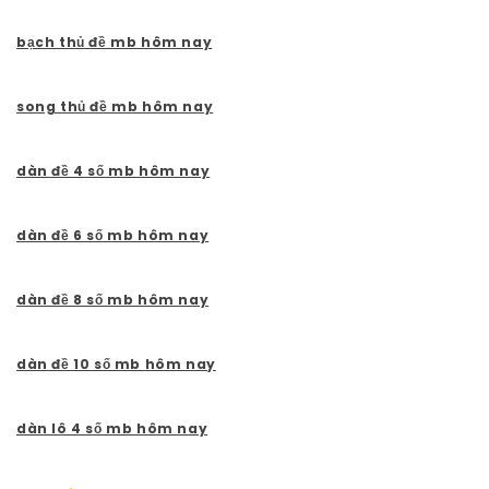
bạch thủ đề mb hôm nay
song thủ đề mb hôm nay
dàn đề 4 số mb hôm nay
dàn đề 6 số mb hôm nay
dàn đề 8 số mb hôm nay
dàn đề 10 số mb hôm nay
dàn lô 4 số mb hôm nay