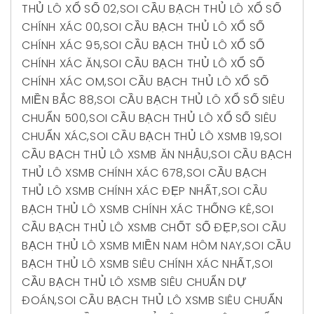
THỦ LÔ XỔ SỐ 02
,
SOI CẦU BẠCH THỦ LÔ XỔ SỐ
CHÍNH XÁC 00
,
SOI CẦU BẠCH THỦ LÔ XỔ SỐ
CHÍNH XÁC 95
,
SOI CẦU BẠCH THỦ LÔ XỔ SỐ
CHÍNH XÁC ĂN
,
SOI CẦU BẠCH THỦ LÔ XỔ SỐ
CHÍNH XÁC OM
,
SOI CẦU BẠCH THỦ LÔ XỔ SỐ
MIỀN BẮC 88
,
SOI CẦU BẠCH THỦ LÔ XỔ SỐ SIÊU
CHUẨN 500
,
SOI CẦU BẠCH THỦ LÔ XỔ SỐ SIÊU
CHUẨN XÁC
,
SOI CẦU BẠCH THỦ LÔ XSMB 19
,
SOI
CẦU BẠCH THỦ LÔ XSMB ĂN NHẬU
,
SOI CẦU BẠCH
THỦ LÔ XSMB CHÍNH XÁC 678
,
SOI CẦU BẠCH
THỦ LÔ XSMB CHÍNH XÁC ĐẸP NHẤT
,
SOI CẦU
BẠCH THỦ LÔ XSMB CHÍNH XÁC THỐNG KÊ
,
SOI
CẦU BẠCH THỦ LÔ XSMB CHỐT SỐ ĐẸP
,
SOI CẦU
BẠCH THỦ LÔ XSMB MIỀN NAM HÔM NAY
,
SOI CẦU
BẠCH THỦ LÔ XSMB SIÊU CHÍNH XÁC NHẤT
,
SOI
CẦU BẠCH THỦ LÔ XSMB SIÊU CHUẨN DỰ
ĐOÁN
,
SOI CẦU BẠCH THỦ LÔ XSMB SIÊU CHUẨN