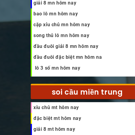
giải 8 mn hôm nay
bao lô mn hôm nay
cặp xỉu chủ mn hôm nay
song thủ lô mn hôm nay
đầu đuôi giải 8 mn hôm nay
đầu đuôi đặc biệt mn hôm na
lô 3 số mn hôm nay
soi cầu miền trung
xỉu chủ mt hôm nay
đặc biệt mt hôm nay
giải 8 mt hôm nay