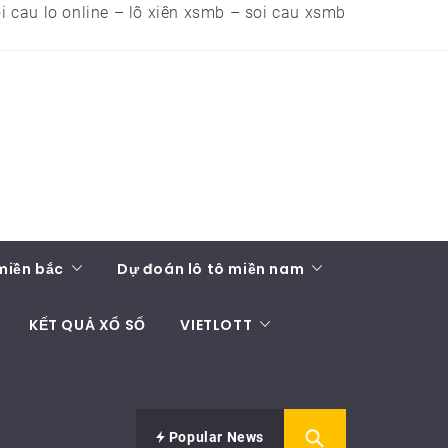
i cau lo online – lô xiên xsmb – soi cau xsmb
miền bắc
Dự đoán lô tô miền nam
KẾT QUẢ XỔ SỐ
VIETLOTT
Popular News