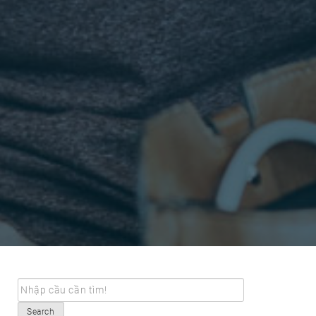
Search