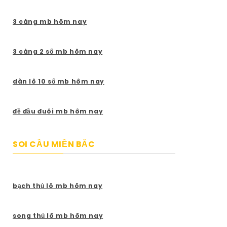
3 càng mb hôm nay
3 càng 2 số mb hôm nay
dàn lô 10 số mb hôm nay
đề đầu đuôi mb hôm nay
SOI CẦU MIỀN BẮC
bạch thủ lô mb hôm nay
song thủ lô mb hôm nay