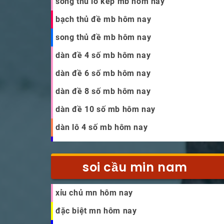
song thủ lô kép mb hôm nay
bạch thủ đề mb hôm nay
song thủ đề mb hôm nay
dàn đề 4 số mb hôm nay
dàn đề 6 số mb hôm nay
dàn đề 8 số mb hôm nay
dàn đề 10 số mb hôm nay
dàn lô 4 số mb hôm nay
soi cầu min nam
xỉu chủ mn hôm nay
đặc biệt mn hôm nay