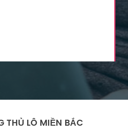
 THỦ LÔ MIỀN BẮC