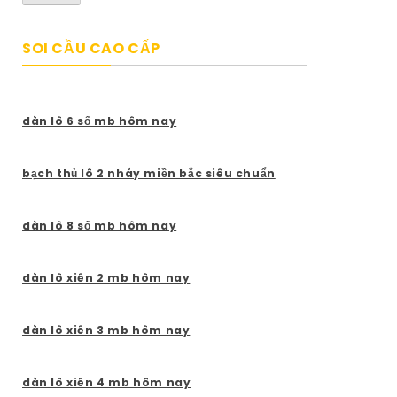
SOI CẦU CAO CẤP
dàn lô 6 số mb hôm nay
bạch thủ lô 2 nháy miền bắc siêu chuẩn
dàn lô 8 số mb hôm nay
dàn lô xiên 2 mb hôm nay
dàn lô xiên 3 mb hôm nay
dàn lô xiên 4 mb hôm nay