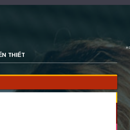
H
ẾN THIẾT