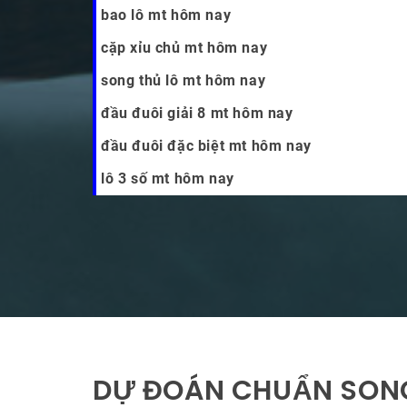
bao lô mt hôm nay
cặp xỉu chủ mt hôm nay
song thủ lô mt hôm nay
đầu đuôi giải 8 mt hôm nay
đầu đuôi đặc biệt mt hôm nay
lô 3 số mt hôm nay
DỰ ĐOÁN CHUẨN SONG