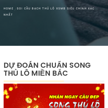
HOME
SOI CẦU BẠCH THỦ LÔ XSMB SIÊU CHÍNH XÁC
NHẤT
DỰ ĐOÁN CHUẨN SONG
THỦ LÔ MIỀN BẮC