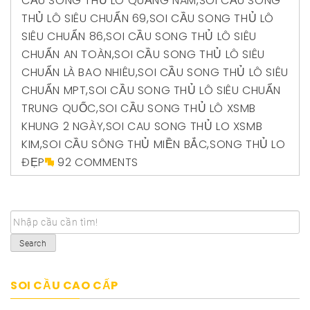
CẦU SONG THỦ LÔ QUẢNG NAM
,
SOI CẦU SONG
THỦ LÔ SIÊU CHUẨN 69
,
SOI CẦU SONG THỦ LÔ
SIÊU CHUẨN 86
,
SOI CẦU SONG THỦ LÔ SIÊU
CHUẨN AN TOÀN
,
SOI CẦU SONG THỦ LÔ SIÊU
CHUẨN LÀ BAO NHIÊU
,
SOI CẦU SONG THỦ LÔ SIÊU
CHUẨN MPT
,
SOI CẦU SONG THỦ LÔ SIÊU CHUẨN
TRUNG QUỐC
,
SOI CẦU SONG THỦ LÔ XSMB
KHUNG 2 NGÀY
,
SOI CAU SONG THỦ LO XSMB
KIM
,
SOI CẦU SÔNG THỦ MIỀN BẮC
,
SONG THỦ LO
ĐẸP
92 COMMENTS
Search
SOI CẦU CAO CẤP