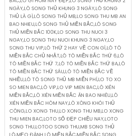
BAC
,
LÔ GÌ HÔM NAY ĐẸP
,
LÔ SONG THỦ KHUNG 2
NGÀY
,
LÔ SONG THỦ KHUNG 3 NGÀY
,
LÔ SONG
THỦ LÀ GÌ
,
LÔ SONG THỦ MB
,
LO SONG THU MB AN
BAO NHIEU
,
LÔ SONG THỦ MIỀN BẮC
,
LÔ SONG
THỦ MIỀN BẮC 100K
,
LO SONG THU NUOI 3
NGAY
,
LO SONG THU NUOI KHUNG 3 NGAY
,
LO
SONG THU VIP
,
LÔ THỨ 2 HAY VỀ CON GÌ
,
LÔ TÔ
MIỀN BẮC CHỦ NHẬT
,
LÔ TÔ MIỀN BẮC THỨ 6
,
LÔ
TÔ MIỀN BẮC THỨ 7
,
LÔ TÔ MIỀN BẮC THỨ BA
,
LÔ
TÔ MIỀN BẮC THỨ SÁU
,
LÔ TÔ MIỀN BẮC VỀ
NHIỀU
,
LÔ TÔ SONG THỦ MB MIỄN PHÍ
,
LO TO XO
SO MIEN BAC
,
LÔ VIP
,
LO VIP MIEN BAC
,
LÔ XIÊN
MIỀN BẮC
,
LÔ XIÊN MIỀN BẮC ĂN BAO NHIÊU
,
LÔ
XIÊN MIỀN BẮC HÔM NAY
,
LÒ XÔNG KHÓI THỦ
CÔNG
,
LO XONG THU
,
LO XONG THU MB
,
LO XONG
THU MIEN BAC
,
LOTO SỐ ĐẸP CHIỀU NAY
,
LOTO
SONG THU
,
LOTOO SONG THU
,
MB SONG THỦ
LÔ
,
MẸO ĐÁNH LÔ MIỀN BẮC
,
MIỀN BẮC SONG