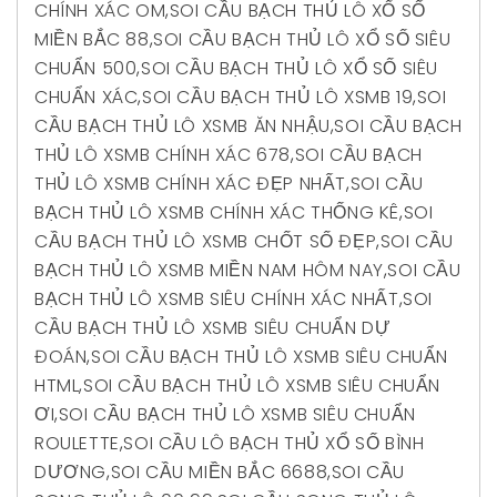
CHÍNH XÁC OM
,
SOI CẦU BẠCH THỦ LÔ XỔ SỐ
MIỀN BẮC 88
,
SOI CẦU BẠCH THỦ LÔ XỔ SỐ SIÊU
CHUẨN 500
,
SOI CẦU BẠCH THỦ LÔ XỔ SỐ SIÊU
CHUẨN XÁC
,
SOI CẦU BẠCH THỦ LÔ XSMB 19
,
SOI
CẦU BẠCH THỦ LÔ XSMB ĂN NHẬU
,
SOI CẦU BẠCH
THỦ LÔ XSMB CHÍNH XÁC 678
,
SOI CẦU BẠCH
THỦ LÔ XSMB CHÍNH XÁC ĐẸP NHẤT
,
SOI CẦU
BẠCH THỦ LÔ XSMB CHÍNH XÁC THỐNG KÊ
,
SOI
CẦU BẠCH THỦ LÔ XSMB CHỐT SỐ ĐẸP
,
SOI CẦU
BẠCH THỦ LÔ XSMB MIỀN NAM HÔM NAY
,
SOI CẦU
BẠCH THỦ LÔ XSMB SIÊU CHÍNH XÁC NHẤT
,
SOI
CẦU BẠCH THỦ LÔ XSMB SIÊU CHUẨN DỰ
ĐOÁN
,
SOI CẦU BẠCH THỦ LÔ XSMB SIÊU CHUẨN
HTML
,
SOI CẦU BẠCH THỦ LÔ XSMB SIÊU CHUẨN
ƠI
,
SOI CẦU BẠCH THỦ LÔ XSMB SIÊU CHUẨN
ROULETTE
,
SOI CẦU LÔ BẠCH THỦ XỔ SỐ BÌNH
DƯƠNG
,
SOI CẦU MIỀN BẮC 6688
,
SOI CẦU