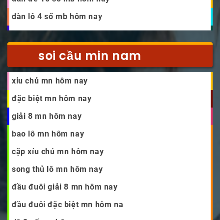
dàn lô 4 số mb hôm nay
soi cầu min nam
xỉu chủ mn hôm nay
đặc biệt mn hôm nay
giải 8 mn hôm nay
bao lô mn hôm nay
cặp xỉu chủ mn hôm nay
song thủ lô mn hôm nay
đầu đuôi giải 8 mn hôm nay
đầu đuôi đặc biệt mn hôm na