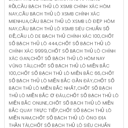
RỒI
,
CẦU BẠCH THỦ LÔ XSMB CHÍNH XÁC HÔM
NAY
,
CẦU BẠCH THỦ LÔ XSMB CHÍNH XÁC
MIENHUA
,
CẦU BẠCH THỦ LÔ XSMB LÔ ĐẸP HÔM
NAY
,
CẦU BẠCH THỦ LÔ XSMB SIÊU CHUẨN SỐ
ĐỀ
,
CẦU LÔ DE BẠCH THỦ CHÍNH XÁC 100
,
CHỐT
SỐ BẠCH THỦ LÔ 444
,
CHỐT SỐ BẠCH THỦ LÔ
CHÍNH XÁC 9999
,
CHỐT SỐ BẠCH THỦ LÔ CHÍNH
XÁC GAN
,
CHỐT SỐ BẠCH THỦ LÔ HÔM NAY
VŨNG TÀU
,
CHỐT SỐ BẠCH THỦ LÔ MIỀN BẮC
100
,
CHỐT SỐ BẠCH THỦ LÔ MIỀN BẮC 66
,
CHỐT
SỐ BẠCH THỦ LÔ MIỀN BẮC GẦN ĐÂY
,
CHỐT SỐ
BẠCH THỦ LÔ MIỀN BẮC NHẤT
,
CHỐT SỐ BẠCH
THỦ LÔ MIỀN BẮC Ơ ĐÂU
,
CHỐT SỐ BẠCH THỦ LÔ
MIỀN BẮC ONLINE
,
CHỐT SỐ BẠCH THỦ LÔ MIỀN
BẮC QUAY TRỰC TIẾP
,
CHỐT SỐ BẠCH THỦ LÔ
MIỀN NAM
,
CHỐT SỐ BẠCH THỦ LÔ ÔNG ĐỊA
THẦN TÀI
,
CHỐT SỐ BẠCH THỦ LÔ SIÊU CHUẨN