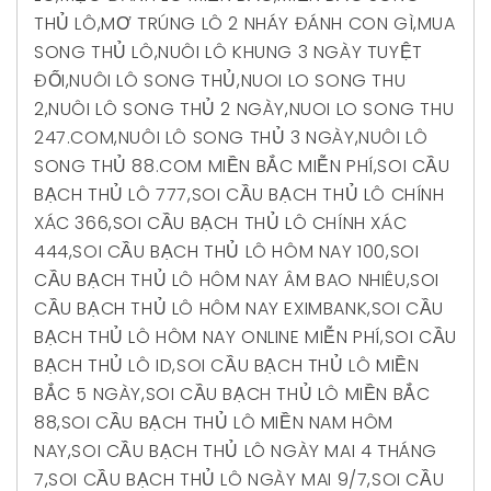
THỦ LÔ
,
MƠ TRÚNG LÔ 2 NHÁY ĐÁNH CON GÌ
,
MUA
SONG THỦ LÔ
,
NUÔI LÔ KHUNG 3 NGÀY TUYỆT
ĐỐI
,
NUÔI LÔ SONG THỦ
,
NUOI LO SONG THU
2
,
NUÔI LÔ SONG THỦ 2 NGÀY
,
NUOI LO SONG THU
247.COM
,
NUÔI LÔ SONG THỦ 3 NGÀY
,
NUÔI LÔ
SONG THỦ 88.COM MIỀN BẮC MIỄN PHÍ
,
SOI CẦU
BẠCH THỦ LÔ 777
,
SOI CẦU BẠCH THỦ LÔ CHÍNH
XÁC 366
,
SOI CẦU BẠCH THỦ LÔ CHÍNH XÁC
444
,
SOI CẦU BẠCH THỦ LÔ HÔM NAY 100
,
SOI
CẦU BẠCH THỦ LÔ HÔM NAY ÂM BAO NHIÊU
,
SOI
CẦU BẠCH THỦ LÔ HÔM NAY EXIMBANK
,
SOI CẦU
BẠCH THỦ LÔ HÔM NAY ONLINE MIỄN PHÍ
,
SOI CẦU
BẠCH THỦ LÔ ID
,
SOI CẦU BẠCH THỦ LÔ MIỀN
BẮC 5 NGÀY
,
SOI CẦU BẠCH THỦ LÔ MIỀN BẮC
88
,
SOI CẦU BẠCH THỦ LÔ MIỀN NAM HÔM
NAY
,
SOI CẦU BẠCH THỦ LÔ NGÀY MAI 4 THÁNG
7
,
SOI CẦU BẠCH THỦ LÔ NGÀY MAI 9/7
,
SOI CẦU