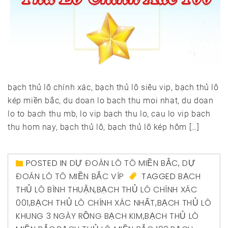
bạch thủ lô chính xác, bạch thủ lô siêu vip, bạch thủ lô
kép miền bắc, du doan lo bach thu moi nhat, du doan
lo to bach thu mb, lo vip bach thu lo, cau lo vip bach
thu hom nay, bạch thủ lô, bạch thủ lô kép hôm […]
POSTED IN
DỰ ĐOÁN LÔ TÔ MIỀN BẮC
,
DỰ
ĐOÁN LÔ TÔ MIỀN BẮC VÍP
TAGGED
BẠCH
THỦ LÔ BÌNH THUẬN
,
BẠCH THỦ LÔ CHÍNH XÁC
001
,
BẠCH THỦ LÔ CHÍNH XÁC NHẤT
,
BẠCH THỦ LÔ
KHUNG 3 NGÀY RỒNG BẠCH KIM
,
BẠCH THỦ LÔ