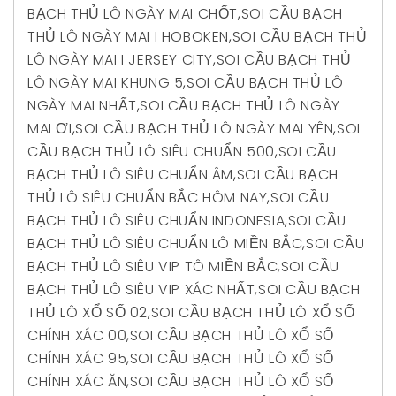
BẠCH THỦ LÔ NGÀY MAI CHỐT
,
SOI CẦU BẠCH
THỦ LÔ NGÀY MAI I HOBOKEN
,
SOI CẦU BẠCH THỦ
LÔ NGÀY MAI I JERSEY CITY
,
SOI CẦU BẠCH THỦ
LÔ NGÀY MAI KHUNG 5
,
SOI CẦU BẠCH THỦ LÔ
NGÀY MAI NHẤT
,
SOI CẦU BẠCH THỦ LÔ NGÀY
MAI ƠI
,
SOI CẦU BẠCH THỦ LÔ NGÀY MAI YÊN
,
SOI
CẦU BẠCH THỦ LÔ SIÊU CHUẨN 500
,
SOI CẦU
BẠCH THỦ LÔ SIÊU CHUẨN ÂM
,
SOI CẦU BẠCH
THỦ LÔ SIÊU CHUẨN BẮC HÔM NAY
,
SOI CẦU
BẠCH THỦ LÔ SIÊU CHUẨN INDONESIA
,
SOI CẦU
BẠCH THỦ LÔ SIÊU CHUẨN LÔ MIỀN BẮC
,
SOI CẦU
BẠCH THỦ LÔ SIÊU VIP TÔ MIỀN BẮC
,
SOI CẦU
BẠCH THỦ LÔ SIÊU VIP XÁC NHẤT
,
SOI CẦU BẠCH
THỦ LÔ XỔ SỐ 02
,
SOI CẦU BẠCH THỦ LÔ XỔ SỐ
CHÍNH XÁC 00
,
SOI CẦU BẠCH THỦ LÔ XỔ SỐ
CHÍNH XÁC 95
,
SOI CẦU BẠCH THỦ LÔ XỔ SỐ
CHÍNH XÁC ĂN
,
SOI CẦU BẠCH THỦ LÔ XỔ SỐ