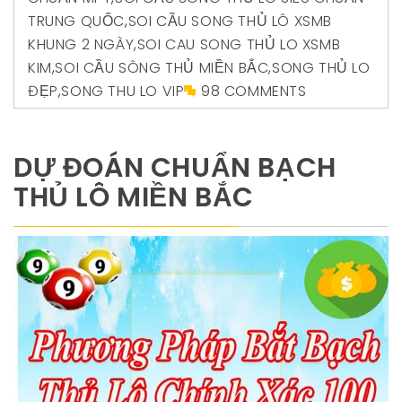
TRUNG QUỐC
,
SOI CẦU SONG THỦ LÔ XSMB
KHUNG 2 NGÀY
,
SOI CAU SONG THỦ LO XSMB
KIM
,
SOI CẦU SÔNG THỦ MIỀN BẮC
,
SONG THỦ LO
ĐẸP
,
SONG THU LO VIP
98 COMMENTS
DỰ ĐOÁN CHUẨN BẠCH
THỦ LÔ MIỀN BẮC