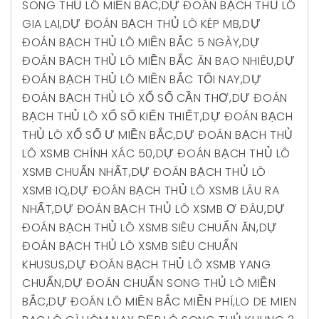
SONG THỦ LÔ MIỀN BẮC
,
DỰ ĐOÁN BẠCH THỦ LÔ
GIA LAI
,
DỰ ĐOÁN BẠCH THỦ LÔ KÉP MB
,
DỰ
ĐOÁN BẠCH THỦ LÔ MIỀN BẮC 5 NGÀY
,
DỰ
ĐOÁN BẠCH THỦ LÔ MIỀN BẮC ĂN BAO NHIÊU
,
DỰ
ĐOÁN BẠCH THỦ LÔ MIỀN BẮC TỐI NAY
,
DỰ
ĐOÁN BẠCH THỦ LÔ XỔ SỐ CẦN THƠ
,
DỰ ĐOÁN
BẠCH THỦ LÔ XỔ SỐ KIẾN THIẾT
,
DỰ ĐOÁN BẠCH
THỦ LÔ XỔ SỐ Ư MIỀN BẮC
,
DỰ ĐOÁN BẠCH THỦ
LÔ XSMB CHÍNH XÁC 50
,
DỰ ĐOÁN BẠCH THỦ LÔ
XSMB CHUẨN NHẤT
,
DỰ ĐOÁN BẠCH THỦ LÔ
XSMB IQ
,
DỰ ĐOÁN BẠCH THỦ LÔ XSMB LÂU RA
NHẤT
,
DỰ ĐOÁN BẠCH THỦ LÔ XSMB Ơ ĐÂU
,
DỰ
ĐOÁN BẠCH THỦ LÔ XSMB SIÊU CHUẨN ĂN
,
DỰ
ĐOÁN BẠCH THỦ LÔ XSMB SIÊU CHUẨN
KHUSUS
,
DỰ ĐOÁN BẠCH THỦ LÔ XSMB YANG
CHUẨN
,
DỰ ĐOÁN CHUẨN SONG THỦ LÔ MIỀN
BẮC
,
DỰ ĐOÁN LÔ MIỀN BẮC MIỄN PHÍ
,
LO DE MIEN