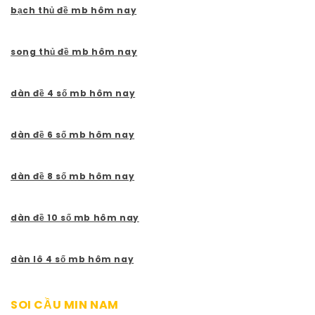
bạch thủ đề mb hôm nay
song thủ đề mb hôm nay
dàn đề 4 số mb hôm nay
dàn đề 6 số mb hôm nay
dàn đề 8 số mb hôm nay
dàn đề 10 số mb hôm nay
dàn lô 4 số mb hôm nay
SOI CẦU MIN NAM