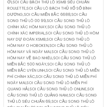
ƠI
,
SOI CẦU BẠCH THỦ LÔ XSMB SIÊU CHUẨN
ROULETTE
,
SOI CẦU LÔ BẠCH THỦ XỔ SỐ BÌNH
DƯƠNG
,
SOI CẦU MIỀN BẮC 6688
,
SOI CẦU
SONG THỦ LÔ 00 99
,
SOI CẦU SONG THỦ LÔ
CHÍNH XÁC HÔM NAY
,
SOI CẦU SONG THỦ LÔ
CHÍNH XÁC IMPERIAL
,
SOI CẦU SONG THỦ LÔ HÔM
NAY DỰ ĐOÁN XSMB
,
SOI CẦU SONG THỦ LÔ
HÔM NAY O HOBOKEN
,
SOI CẦU SONG THỦ LÔ
HÔM NAY VÀ NGÀY MAI
,
SOI CẦU SONG THỦ LÔ
HÔM NAY VỀ BAO NHIÊU
,
SOI CẦU SONG THỦ LÔ
MIỀN BẮC 500 NGÀY
,
SOI CẦU SONG THỦ LÔ
MIỀN BẮC UYÊN LINH
,
SOI CẦU SONG THỦ LÔ MIỄN
PHÍ CHÍNH XÁC
,
SOI CẦU SONG THỦ LÔ MIỄN PHÍ
NGÀY MAI
,
SOI CẦU SONG THỦ LÔ MIỄN PHÍ
QUANG HẢI
,
SOI CẦU SONG THỦ LÔ ONLINE
,
SOI
CẦU SONG THỦ LÔ QUẢNG NAM
,
SOI CẦU SONG
THỦ LÔ SIÊU CHUẨN 69
,
SOI CẦU SONG THỦ LÔ