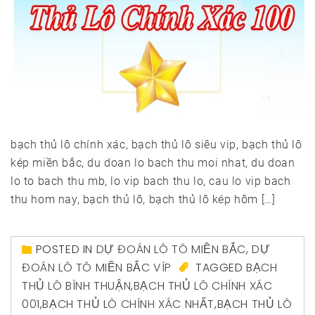
bạch thủ lô chính xác, bạch thủ lô siêu vip, bạch thủ lô
kép miền bắc, du doan lo bach thu moi nhat, du doan
lo to bach thu mb, lo vip bach thu lo, cau lo vip bach
thu hom nay, bạch thủ lô, bạch thủ lô kép hôm […]
POSTED IN
DỰ ĐOÁN LÔ TÔ MIỀN BẮC
,
DỰ
ĐOÁN LÔ TÔ MIỀN BẮC VÍP
TAGGED
BẠCH
THỦ LÔ BÌNH THUẬN
,
BẠCH THỦ LÔ CHÍNH XÁC
001
,
BẠCH THỦ LÔ CHÍNH XÁC NHẤT
,
BẠCH THỦ LÔ