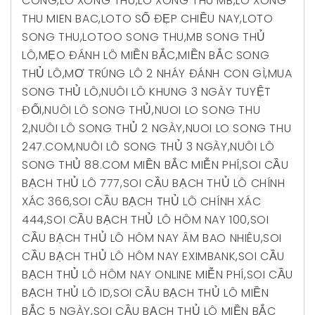
CÔNG
,
LO XONG THU
,
LO XONG THU MB
,
LO XONG
THU MIEN BAC
,
LOTO SỐ ĐẸP CHIỀU NAY
,
LOTO
SONG THU
,
LOTOO SONG THU
,
MB SONG THỦ
LÔ
,
MẸO ĐÁNH LÔ MIỀN BẮC
,
MIỀN BẮC SONG
THỦ LÔ
,
MƠ TRÚNG LÔ 2 NHÁY ĐÁNH CON GÌ
,
MUA
SONG THỦ LÔ
,
NUÔI LÔ KHUNG 3 NGÀY TUYỆT
ĐỐI
,
NUÔI LÔ SONG THỦ
,
NUOI LO SONG THU
2
,
NUÔI LÔ SONG THỦ 2 NGÀY
,
NUOI LO SONG THU
247.COM
,
NUÔI LÔ SONG THỦ 3 NGÀY
,
NUÔI LÔ
SONG THỦ 88.COM MIỀN BẮC MIỄN PHÍ
,
SOI CẦU
BẠCH THỦ LÔ 777
,
SOI CẦU BẠCH THỦ LÔ CHÍNH
XÁC 366
,
SOI CẦU BẠCH THỦ LÔ CHÍNH XÁC
444
,
SOI CẦU BẠCH THỦ LÔ HÔM NAY 100
,
SOI
CẦU BẠCH THỦ LÔ HÔM NAY ÂM BAO NHIÊU
,
SOI
CẦU BẠCH THỦ LÔ HÔM NAY EXIMBANK
,
SOI CẦU
BẠCH THỦ LÔ HÔM NAY ONLINE MIỄN PHÍ
,
SOI CẦU
BẠCH THỦ LÔ ID
,
SOI CẦU BẠCH THỦ LÔ MIỀN
BẮC 5 NGÀY
,
SOI CẦU BẠCH THỦ LÔ MIỀN BẮC