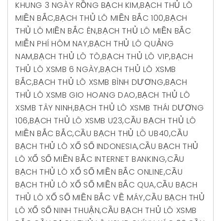
KHUNG 3 NGÀY RỒNG BẠCH KIM
,
BẠCH THỦ LÔ
MIỀN BẮC
,
BẠCH THỦ LÔ MIỀN BẮC 100
,
BẠCH
THỦ LÔ MIỀN BẮC ÊN
,
BẠCH THỦ LÔ MIỀN BẮC
MIỄN PHÍ HÔM NAY
,
BẠCH THỦ LÔ QUẢNG
NAM
,
BẠCH THỦ LÔ TÔ
,
BẠCH THỦ LÔ VIP
,
BẠCH
THỦ LÔ XSMB 6 NGÀY
,
BẠCH THỦ LÔ XSMB
BẮC
,
BẠCH THỦ LÔ XSMB BÌNH DƯƠNG
,
BẠCH
THỦ LÔ XSMB GIO HOANG DAO
,
BẠCH THỦ LÔ
XSMB TÂY NINH
,
BẠCH THỦ LÔ XSMB THÁI DƯƠNG
106
,
BẠCH THỦ LÔ XSMB U23
,
CẦU BẠCH THỦ LÔ
MIỀN BẮC BẮC
,
CẦU BẠCH THỦ LÔ UB40
,
CẦU
BẠCH THỦ LÔ XỔ SỐ INDONESIA
,
CẦU BẠCH THỦ
LÔ XỔ SỐ MIỀN BẮC INTERNET BANKING
,
CẦU
BẠCH THỦ LÔ XỔ SỐ MIỀN BẮC ONLINE
,
CẦU
BẠCH THỦ LÔ XỔ SỐ MIỀN BẮC QUA
,
CẦU BẠCH
THỦ LÔ XỔ SỐ MIỀN BẮC VỀ MÁY
,
CẦU BẠCH THỦ
LÔ XỔ SỐ NINH THUẬN
,
CẦU BẠCH THỦ LÔ XSMB