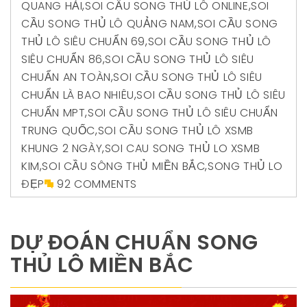
QUANG HẢI
,
SOI CẦU SONG THỦ LÔ ONLINE
,
SOI
CẦU SONG THỦ LÔ QUẢNG NAM
,
SOI CẦU SONG
THỦ LÔ SIÊU CHUẨN 69
,
SOI CẦU SONG THỦ LÔ
SIÊU CHUẨN 86
,
SOI CẦU SONG THỦ LÔ SIÊU
CHUẨN AN TOÀN
,
SOI CẦU SONG THỦ LÔ SIÊU
CHUẨN LÀ BAO NHIÊU
,
SOI CẦU SONG THỦ LÔ SIÊU
CHUẨN MPT
,
SOI CẦU SONG THỦ LÔ SIÊU CHUẨN
TRUNG QUỐC
,
SOI CẦU SONG THỦ LÔ XSMB
KHUNG 2 NGÀY
,
SOI CAU SONG THỦ LO XSMB
KIM
,
SOI CẦU SÔNG THỦ MIỀN BẮC
,
SONG THỦ LO
ĐẸP
92 COMMENTS
DỰ ĐOÁN CHUẨN SONG
THỦ LÔ MIỀN BẮC