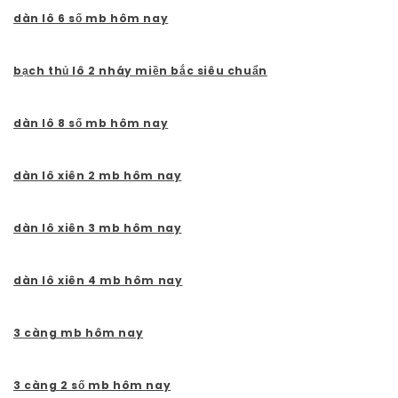
dàn lô 6 số mb hôm nay
bạch thủ lô 2 nháy miền bắc siêu chuẩn
dàn lô 8 số mb hôm nay
dàn lô xiên 2 mb hôm nay
dàn lô xiên 3 mb hôm nay
dàn lô xiên 4 mb hôm nay
3 càng mb hôm nay
3 càng 2 số mb hôm nay