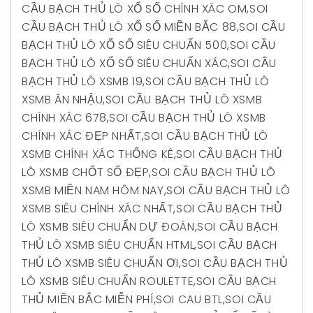
CẦU BẠCH THỦ LÔ XỔ SỐ CHÍNH XÁC OM
,
SOI
CẦU BẠCH THỦ LÔ XỔ SỐ MIỀN BẮC 88
,
SOI CẦU
BẠCH THỦ LÔ XỔ SỐ SIÊU CHUẨN 500
,
SOI CẦU
BẠCH THỦ LÔ XỔ SỐ SIÊU CHUẨN XÁC
,
SOI CẦU
BẠCH THỦ LÔ XSMB 19
,
SOI CẦU BẠCH THỦ LÔ
XSMB ĂN NHẬU
,
SOI CẦU BẠCH THỦ LÔ XSMB
CHÍNH XÁC 678
,
SOI CẦU BẠCH THỦ LÔ XSMB
CHÍNH XÁC ĐẸP NHẤT
,
SOI CẦU BẠCH THỦ LÔ
XSMB CHÍNH XÁC THỐNG KÊ
,
SOI CẦU BẠCH THỦ
LÔ XSMB CHỐT SỐ ĐẸP
,
SOI CẦU BẠCH THỦ LÔ
XSMB MIỀN NAM HÔM NAY
,
SOI CẦU BẠCH THỦ LÔ
XSMB SIÊU CHÍNH XÁC NHẤT
,
SOI CẦU BẠCH THỦ
LÔ XSMB SIÊU CHUẨN DỰ ĐOÁN
,
SOI CẦU BẠCH
THỦ LÔ XSMB SIÊU CHUẨN HTML
,
SOI CẦU BẠCH
THỦ LÔ XSMB SIÊU CHUẨN ƠI
,
SOI CẦU BẠCH THỦ
LÔ XSMB SIÊU CHUẨN ROULETTE
,
SOI CẦU BẠCH
THỦ MIỀN BẮC MIỄN PHÍ
,
SOI CAU BTL
,
SOI CẦU