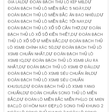
GIA LAI
,
DỰ ĐOÁN BẠCH THỦ LÔ KÉP MB
,
DỰ
ĐOÁN BẠCH THỦ LÔ MIỀN BẮC 5 NGÀY
,
DỰ
ĐOÁN BẠCH THỦ LÔ MIỀN BẮC ĂN BAO NHIÊU
,
DỰ
ĐOÁN BẠCH THỦ LÔ MIỀN BẮC TỐI NAY
,
DỰ
ĐOÁN BẠCH THỦ LÔ XỔ SỐ CẦN THƠ
,
DỰ ĐOÁN
BẠCH THỦ LÔ XỔ SỐ KIẾN THIẾT
,
DỰ ĐOÁN BẠCH
THỦ LÔ XỔ SỐ Ư MIỀN BẮC
,
DỰ ĐOÁN BẠCH THỦ
LÔ XSMB CHÍNH XÁC 50
,
DỰ ĐOÁN BẠCH THỦ LÔ
XSMB CHUẨN NHẤT
,
DỰ ĐOÁN BẠCH THỦ LÔ
XSMB IQ
,
DỰ ĐOÁN BẠCH THỦ LÔ XSMB LÂU RA
NHẤT
,
DỰ ĐOÁN BẠCH THỦ LÔ XSMB Ơ ĐÂU
,
DỰ
ĐOÁN BẠCH THỦ LÔ XSMB SIÊU CHUẨN ĂN
,
DỰ
ĐOÁN BẠCH THỦ LÔ XSMB SIÊU CHUẨN
KHUSUS
,
DỰ ĐOÁN BẠCH THỦ LÔ XSMB YANG
CHUẨN
,
DỰ ĐOÁN CHUẨN SONG THỦ LÔ MIỀN
BẮC
,
DỰ ĐOÁN LÔ MIỀN BẮC MIỄN PHÍ
,
LO DE MIEN
BAC
,
LÔ GÌ HÔM NAY ĐẸP
,
LÔ SONG THỦ KHUNG 2