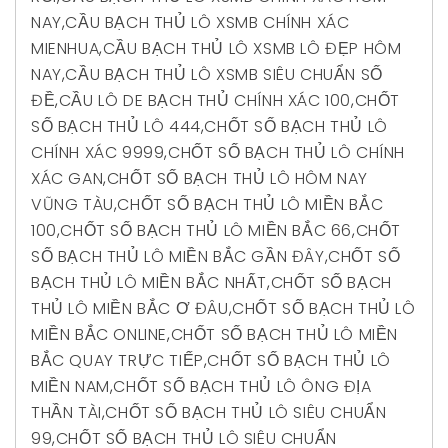
NAY
,
CẦU BẠCH THỦ LÔ XSMB CHÍNH XÁC
MIENHUA
,
CẦU BẠCH THỦ LÔ XSMB LÔ ĐẸP HÔM
NAY
,
CẦU BẠCH THỦ LÔ XSMB SIÊU CHUẨN SỐ
ĐỀ
,
CẦU LÔ DE BẠCH THỦ CHÍNH XÁC 100
,
CHỐT
SỐ BẠCH THỦ LÔ 444
,
CHỐT SỐ BẠCH THỦ LÔ
CHÍNH XÁC 9999
,
CHỐT SỐ BẠCH THỦ LÔ CHÍNH
XÁC GAN
,
CHỐT SỐ BẠCH THỦ LÔ HÔM NAY
VŨNG TÀU
,
CHỐT SỐ BẠCH THỦ LÔ MIỀN BẮC
100
,
CHỐT SỐ BẠCH THỦ LÔ MIỀN BẮC 66
,
CHỐT
SỐ BẠCH THỦ LÔ MIỀN BẮC GẦN ĐÂY
,
CHỐT SỐ
BẠCH THỦ LÔ MIỀN BẮC NHẤT
,
CHỐT SỐ BẠCH
THỦ LÔ MIỀN BẮC Ơ ĐÂU
,
CHỐT SỐ BẠCH THỦ LÔ
MIỀN BẮC ONLINE
,
CHỐT SỐ BẠCH THỦ LÔ MIỀN
BẮC QUAY TRỰC TIẾP
,
CHỐT SỐ BẠCH THỦ LÔ
MIỀN NAM
,
CHỐT SỐ BẠCH THỦ LÔ ÔNG ĐỊA
THẦN TÀI
,
CHỐT SỐ BẠCH THỦ LÔ SIÊU CHUẨN
99
,
CHỐT SỐ BẠCH THỦ LÔ SIÊU CHUẨN