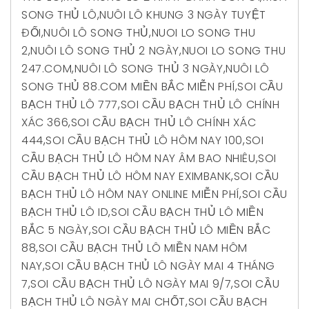
SONG THỦ LÔ
,
NUÔI LÔ KHUNG 3 NGÀY TUYỆT
ĐỐI
,
NUÔI LÔ SONG THỦ
,
NUOI LO SONG THU
2
,
NUÔI LÔ SONG THỦ 2 NGÀY
,
NUOI LO SONG THU
247.COM
,
NUÔI LÔ SONG THỦ 3 NGÀY
,
NUÔI LÔ
SONG THỦ 88.COM MIỀN BẮC MIỄN PHÍ
,
SOI CẦU
BẠCH THỦ LÔ 777
,
SOI CẦU BẠCH THỦ LÔ CHÍNH
XÁC 366
,
SOI CẦU BẠCH THỦ LÔ CHÍNH XÁC
444
,
SOI CẦU BẠCH THỦ LÔ HÔM NAY 100
,
SOI
CẦU BẠCH THỦ LÔ HÔM NAY ÂM BAO NHIÊU
,
SOI
CẦU BẠCH THỦ LÔ HÔM NAY EXIMBANK
,
SOI CẦU
BẠCH THỦ LÔ HÔM NAY ONLINE MIỄN PHÍ
,
SOI CẦU
BẠCH THỦ LÔ ID
,
SOI CẦU BẠCH THỦ LÔ MIỀN
BẮC 5 NGÀY
,
SOI CẦU BẠCH THỦ LÔ MIỀN BẮC
88
,
SOI CẦU BẠCH THỦ LÔ MIỀN NAM HÔM
NAY
,
SOI CẦU BẠCH THỦ LÔ NGÀY MAI 4 THÁNG
7
,
SOI CẦU BẠCH THỦ LÔ NGÀY MAI 9/7
,
SOI CẦU
BẠCH THỦ LÔ NGÀY MAI CHỐT
,
SOI CẦU BẠCH