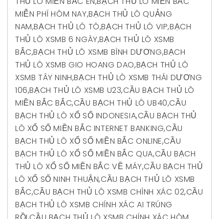
THỦ LÔ MIỀN BẮC ÊN
,
BẠCH THỦ LÔ MIỀN BẮC
MIỄN PHÍ HÔM NAY
,
BẠCH THỦ LÔ QUẢNG
NAM
,
BẠCH THỦ LÔ TÔ
,
BẠCH THỦ LÔ VIP
,
BẠCH
THỦ LÔ XSMB 6 NGÀY
,
BẠCH THỦ LÔ XSMB
BẮC
,
BẠCH THỦ LÔ XSMB BÌNH DƯƠNG
,
BẠCH
THỦ LÔ XSMB GIO HOANG DAO
,
BẠCH THỦ LÔ
XSMB TÂY NINH
,
BẠCH THỦ LÔ XSMB THÁI DƯƠNG
106
,
BẠCH THỦ LÔ XSMB U23
,
CẦU BẠCH THỦ LÔ
MIỀN BẮC BẮC
,
CẦU BẠCH THỦ LÔ UB40
,
CẦU
BẠCH THỦ LÔ XỔ SỐ INDONESIA
,
CẦU BẠCH THỦ
LÔ XỔ SỐ MIỀN BẮC INTERNET BANKING
,
CẦU
BẠCH THỦ LÔ XỔ SỐ MIỀN BẮC ONLINE
,
CẦU
BẠCH THỦ LÔ XỔ SỐ MIỀN BẮC QUA
,
CẦU BẠCH
THỦ LÔ XỔ SỐ MIỀN BẮC VỀ MÁY
,
CẦU BẠCH THỦ
LÔ XỔ SỐ NINH THUẬN
,
CẦU BẠCH THỦ LÔ XSMB
BẮC
,
CẦU BẠCH THỦ LÔ XSMB CHÍNH XÁC 02
,
CẦU
BẠCH THỦ LÔ XSMB CHÍNH XÁC AI TRÚNG
RỒI
,
CẦU BẠCH THỦ LÔ XSMB CHÍNH XÁC HÔM