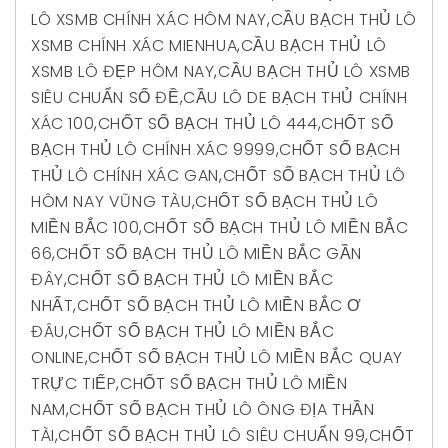
LÔ XSMB CHÍNH XÁC HÔM NAY
,
CẦU BẠCH THỦ LÔ
XSMB CHÍNH XÁC MIENHUA
,
CẦU BẠCH THỦ LÔ
XSMB LÔ ĐẸP HÔM NAY
,
CẦU BẠCH THỦ LÔ XSMB
SIÊU CHUẨN SỐ ĐỀ
,
CẦU LÔ DE BẠCH THỦ CHÍNH
XÁC 100
,
CHỐT SỐ BẠCH THỦ LÔ 444
,
CHỐT SỐ
BẠCH THỦ LÔ CHÍNH XÁC 9999
,
CHỐT SỐ BẠCH
THỦ LÔ CHÍNH XÁC GAN
,
CHỐT SỐ BẠCH THỦ LÔ
HÔM NAY VŨNG TÀU
,
CHỐT SỐ BẠCH THỦ LÔ
MIỀN BẮC 100
,
CHỐT SỐ BẠCH THỦ LÔ MIỀN BẮC
66
,
CHỐT SỐ BẠCH THỦ LÔ MIỀN BẮC GẦN
ĐÂY
,
CHỐT SỐ BẠCH THỦ LÔ MIỀN BẮC
NHẤT
,
CHỐT SỐ BẠCH THỦ LÔ MIỀN BẮC Ơ
ĐÂU
,
CHỐT SỐ BẠCH THỦ LÔ MIỀN BẮC
ONLINE
,
CHỐT SỐ BẠCH THỦ LÔ MIỀN BẮC QUAY
TRỰC TIẾP
,
CHỐT SỐ BẠCH THỦ LÔ MIỀN
NAM
,
CHỐT SỐ BẠCH THỦ LÔ ÔNG ĐỊA THẦN
TÀI
,
CHỐT SỐ BẠCH THỦ LÔ SIÊU CHUẨN 99
,
CHỐT