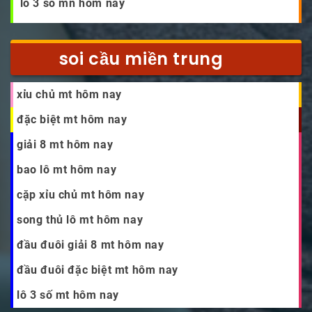
lô 3 số mn hôm nay
soi cầu miền trung
xỉu chủ mt hôm nay
đặc biệt mt hôm nay
giải 8 mt hôm nay
bao lô mt hôm nay
cặp xỉu chủ mt hôm nay
song thủ lô mt hôm nay
đầu đuôi giải 8 mt hôm nay
đầu đuôi đặc biệt mt hôm nay
lô 3 số mt hôm nay