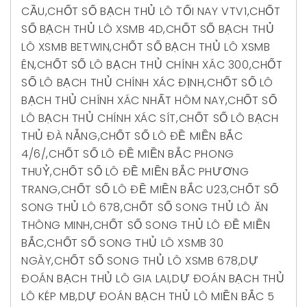
CẦU
,
CHỐT SỐ BẠCH THỦ LÔ TỐI NAY VTV1
,
CHỐT
SỐ BẠCH THỦ LÔ XSMB 4D
,
CHỐT SỐ BẠCH THỦ
LÔ XSMB BETWIN
,
CHỐT SỐ BẠCH THỦ LÔ XSMB
ÊN
,
CHỐT SỐ LÔ BẠCH THỦ CHÍNH XÁC 300
,
CHỐT
SỐ LÔ BẠCH THỦ CHÍNH XÁC ĐỊNH
,
CHỐT SỐ LÔ
BẠCH THỦ CHÍNH XÁC NHẤT HÔM NAY
,
CHỐT SỐ
LÔ BẠCH THỦ CHÍNH XÁC SÍT
,
CHỐT SỐ LÔ BẠCH
THỦ ĐÀ NẴNG
,
CHỐT SỐ LÔ ĐỀ MIỀN BẮC
4/6/
,
CHỐT SỐ LÔ ĐỀ MIỀN BẮC PHONG
THUỶ
,
CHỐT SỐ LÔ ĐỀ MIỀN BẮC PHƯƠNG
TRANG
,
CHỐT SỐ LÔ ĐỀ MIỀN BẮC U23
,
CHỐT SỐ
SONG THỦ LÔ 678
,
CHỐT SỐ SONG THỦ LÔ ĂN
THÔNG MINH
,
CHỐT SỐ SONG THỦ LÔ ĐỀ MIỀN
BẮC
,
CHỐT SỐ SONG THỦ LÔ XSMB 30
NGÀY
,
CHỐT SỐ SONG THỦ LÔ XSMB 678
,
DỰ
ĐOÁN BẠCH THỦ LÔ GIA LAI
,
DỰ ĐOÁN BẠCH THỦ
LÔ KÉP MB
,
DỰ ĐOÁN BẠCH THỦ LÔ MIỀN BẮC 5