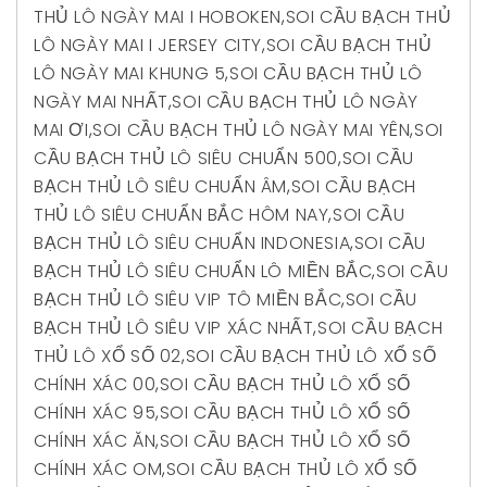
THỦ LÔ NGÀY MAI I HOBOKEN
,
SOI CẦU BẠCH THỦ
LÔ NGÀY MAI I JERSEY CITY
,
SOI CẦU BẠCH THỦ
LÔ NGÀY MAI KHUNG 5
,
SOI CẦU BẠCH THỦ LÔ
NGÀY MAI NHẤT
,
SOI CẦU BẠCH THỦ LÔ NGÀY
MAI ƠI
,
SOI CẦU BẠCH THỦ LÔ NGÀY MAI YÊN
,
SOI
CẦU BẠCH THỦ LÔ SIÊU CHUẨN 500
,
SOI CẦU
BẠCH THỦ LÔ SIÊU CHUẨN ÂM
,
SOI CẦU BẠCH
THỦ LÔ SIÊU CHUẨN BẮC HÔM NAY
,
SOI CẦU
BẠCH THỦ LÔ SIÊU CHUẨN INDONESIA
,
SOI CẦU
BẠCH THỦ LÔ SIÊU CHUẨN LÔ MIỀN BẮC
,
SOI CẦU
BẠCH THỦ LÔ SIÊU VIP TÔ MIỀN BẮC
,
SOI CẦU
BẠCH THỦ LÔ SIÊU VIP XÁC NHẤT
,
SOI CẦU BẠCH
THỦ LÔ XỔ SỐ 02
,
SOI CẦU BẠCH THỦ LÔ XỔ SỐ
CHÍNH XÁC 00
,
SOI CẦU BẠCH THỦ LÔ XỔ SỐ
CHÍNH XÁC 95
,
SOI CẦU BẠCH THỦ LÔ XỔ SỐ
CHÍNH XÁC ĂN
,
SOI CẦU BẠCH THỦ LÔ XỔ SỐ
CHÍNH XÁC OM
,
SOI CẦU BẠCH THỦ LÔ XỔ SỐ