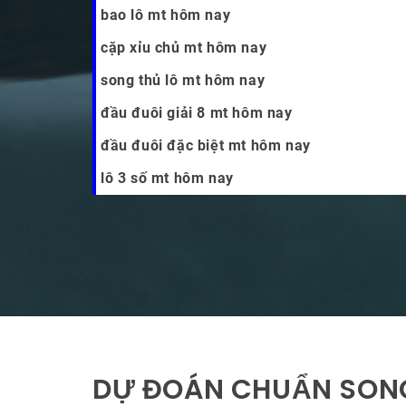
bao lô mt hôm nay
cặp xỉu chủ mt hôm nay
song thủ lô mt hôm nay
đầu đuôi giải 8 mt hôm nay
đầu đuôi đặc biệt mt hôm nay
lô 3 số mt hôm nay
DỰ ĐOÁN CHUẨN SONG