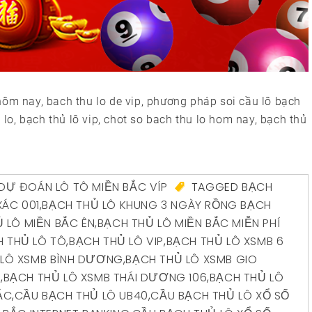
hôm nay, bach thu lo de vip, phương pháp soi cầu lô bạch
u lo, bạch thủ lô vip, chot so bach thu lo hom nay, bạch thủ
DỰ ĐOÁN LÔ TÔ MIỀN BẮC VÍP
TAGGED
BẠCH
XÁC 001
,
BẠCH THỦ LÔ KHUNG 3 NGÀY RỒNG BẠCH
 LÔ MIỀN BẮC ÊN
,
BẠCH THỦ LÔ MIỀN BẮC MIỄN PHÍ
 THỦ LÔ TÔ
,
BẠCH THỦ LÔ VIP
,
BẠCH THỦ LÔ XSMB 6
 LÔ XSMB BÌNH DƯƠNG
,
BẠCH THỦ LÔ XSMB GIO
H
,
BẠCH THỦ LÔ XSMB THÁI DƯƠNG 106
,
BẠCH THỦ LÔ
ẮC
,
CẦU BẠCH THỦ LÔ UB40
,
CẦU BẠCH THỦ LÔ XỔ SỐ