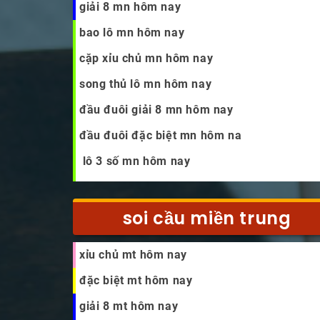
giải 8 mn hôm nay
bao lô mn hôm nay
cặp xỉu chủ mn hôm nay
song thủ lô mn hôm nay
đầu đuôi giải 8 mn hôm nay
đầu đuôi đặc biệt mn hôm na
lô 3 số mn hôm nay
soi cầu miền trung
xỉu chủ mt hôm nay
đặc biệt mt hôm nay
giải 8 mt hôm nay