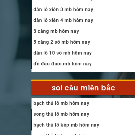
dàn lô xiên 3 mb hôm nay
dàn lô xiên 4 mb hôm nay
3 càng mb hôm nay
3 càng 2 số mb hôm nay
dàn lô 10 số mb hôm nay
đề đầu đuôi mb hôm nay
soi cầu miền bắc
bạch thủ lô mb hôm nay
song thủ lô mb hôm nay
bạch thủ lô kép mb hôm nay