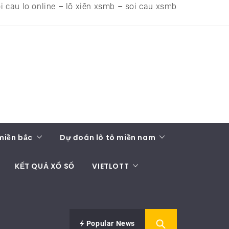
i cau lo online – lô xiên xsmb – soi cau xsmb
miền bắc
Dự đoán lô tô miền nam
KẾT QUẢ XỔ SỐ
VIETLOTT
Popular News