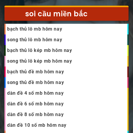
soi cầu miền bắc
bạch thủ lô mb hôm nay
song thủ lô mb hôm nay
bạch thủ lô kép mb hôm nay
song thủ lô kép mb hôm nay
bạch thủ đề mb hôm nay
song thủ đề mb hôm nay
dàn đề 4 số mb hôm nay
dàn đề 6 số mb hôm nay
dàn đề 8 số mb hôm nay
dàn đề 10 số mb hôm nay