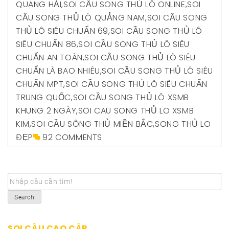
QUANG HẢI
,
SOI CẦU SONG THỦ LÔ ONLINE
,
SOI
CẦU SONG THỦ LÔ QUẢNG NAM
,
SOI CẦU SONG
THỦ LÔ SIÊU CHUẨN 69
,
SOI CẦU SONG THỦ LÔ
SIÊU CHUẨN 86
,
SOI CẦU SONG THỦ LÔ SIÊU
CHUẨN AN TOÀN
,
SOI CẦU SONG THỦ LÔ SIÊU
CHUẨN LÀ BAO NHIÊU
,
SOI CẦU SONG THỦ LÔ SIÊU
CHUẨN MPT
,
SOI CẦU SONG THỦ LÔ SIÊU CHUẨN
TRUNG QUỐC
,
SOI CẦU SONG THỦ LÔ XSMB
KHUNG 2 NGÀY
,
SOI CAU SONG THỦ LO XSMB
KIM
,
SOI CẦU SÔNG THỦ MIỀN BẮC
,
SONG THỦ LO
ĐẸP
92 COMMENTS
Search
SOI CẦU CAO CẤP