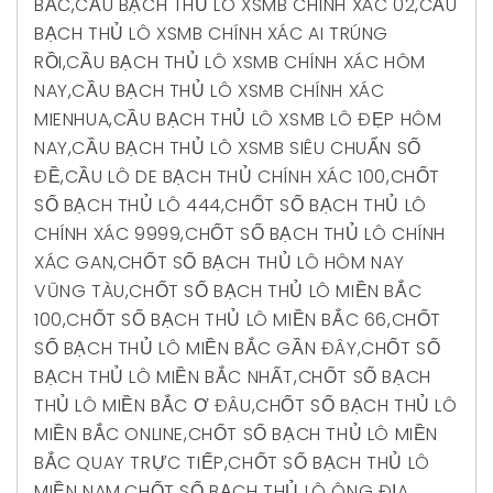
BẮC
,
CẦU BẠCH THỦ LÔ XSMB CHÍNH XÁC 02
,
CẦU
BẠCH THỦ LÔ XSMB CHÍNH XÁC AI TRÚNG
RỒI
,
CẦU BẠCH THỦ LÔ XSMB CHÍNH XÁC HÔM
NAY
,
CẦU BẠCH THỦ LÔ XSMB CHÍNH XÁC
MIENHUA
,
CẦU BẠCH THỦ LÔ XSMB LÔ ĐẸP HÔM
NAY
,
CẦU BẠCH THỦ LÔ XSMB SIÊU CHUẨN SỐ
ĐỀ
,
CẦU LÔ DE BẠCH THỦ CHÍNH XÁC 100
,
CHỐT
SỐ BẠCH THỦ LÔ 444
,
CHỐT SỐ BẠCH THỦ LÔ
CHÍNH XÁC 9999
,
CHỐT SỐ BẠCH THỦ LÔ CHÍNH
XÁC GAN
,
CHỐT SỐ BẠCH THỦ LÔ HÔM NAY
VŨNG TÀU
,
CHỐT SỐ BẠCH THỦ LÔ MIỀN BẮC
100
,
CHỐT SỐ BẠCH THỦ LÔ MIỀN BẮC 66
,
CHỐT
SỐ BẠCH THỦ LÔ MIỀN BẮC GẦN ĐÂY
,
CHỐT SỐ
BẠCH THỦ LÔ MIỀN BẮC NHẤT
,
CHỐT SỐ BẠCH
THỦ LÔ MIỀN BẮC Ơ ĐÂU
,
CHỐT SỐ BẠCH THỦ LÔ
MIỀN BẮC ONLINE
,
CHỐT SỐ BẠCH THỦ LÔ MIỀN
BẮC QUAY TRỰC TIẾP
,
CHỐT SỐ BẠCH THỦ LÔ
MIỀN NAM
,
CHỐT SỐ BẠCH THỦ LÔ ÔNG ĐỊA