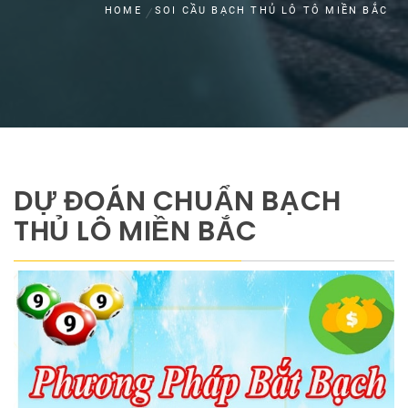
HOME
SOI CẦU BẠCH THỦ LÔ TÔ MIỀN BẮC
DỰ ĐOÁN CHUẨN BẠCH
THỦ LÔ MIỀN BẮC