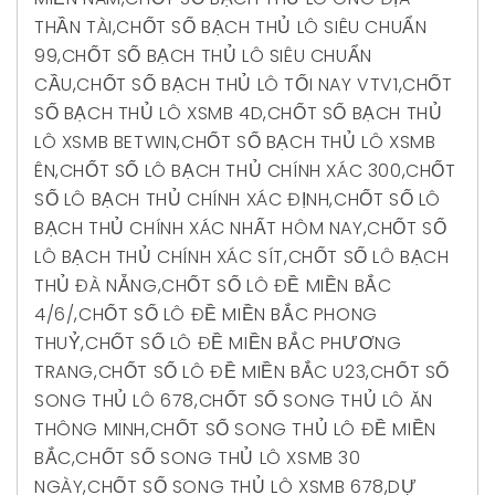
THẦN TÀI
,
CHỐT SỐ BẠCH THỦ LÔ SIÊU CHUẨN
99
,
CHỐT SỐ BẠCH THỦ LÔ SIÊU CHUẨN
CẦU
,
CHỐT SỐ BẠCH THỦ LÔ TỐI NAY VTV1
,
CHỐT
SỐ BẠCH THỦ LÔ XSMB 4D
,
CHỐT SỐ BẠCH THỦ
LÔ XSMB BETWIN
,
CHỐT SỐ BẠCH THỦ LÔ XSMB
ÊN
,
CHỐT SỐ LÔ BẠCH THỦ CHÍNH XÁC 300
,
CHỐT
SỐ LÔ BẠCH THỦ CHÍNH XÁC ĐỊNH
,
CHỐT SỐ LÔ
BẠCH THỦ CHÍNH XÁC NHẤT HÔM NAY
,
CHỐT SỐ
LÔ BẠCH THỦ CHÍNH XÁC SÍT
,
CHỐT SỐ LÔ BẠCH
THỦ ĐÀ NẴNG
,
CHỐT SỐ LÔ ĐỀ MIỀN BẮC
4/6/
,
CHỐT SỐ LÔ ĐỀ MIỀN BẮC PHONG
THUỶ
,
CHỐT SỐ LÔ ĐỀ MIỀN BẮC PHƯƠNG
TRANG
,
CHỐT SỐ LÔ ĐỀ MIỀN BẮC U23
,
CHỐT SỐ
SONG THỦ LÔ 678
,
CHỐT SỐ SONG THỦ LÔ ĂN
THÔNG MINH
,
CHỐT SỐ SONG THỦ LÔ ĐỀ MIỀN
BẮC
,
CHỐT SỐ SONG THỦ LÔ XSMB 30
NGÀY
,
CHỐT SỐ SONG THỦ LÔ XSMB 678
,
DỰ