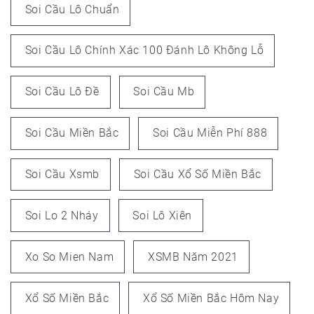
Soi Cầu Lô Chuẩn
Soi Cầu Lô Chính Xác 100 Đánh Lô Không Lỗ
Soi Cầu Lô Đề
Soi Cầu Mb
Soi Cầu Miền Bắc
Soi Cầu Miễn Phí 888
Soi Cầu Xsmb
Soi Cầu Xổ Số Miền Bắc
Soi Lo 2 Nháy
Soi Lô Xiên
Xo So Mien Nam
XSMB Năm 2021
Xổ Số Miền Bắc
Xổ Số Miền Bắc Hôm Nay