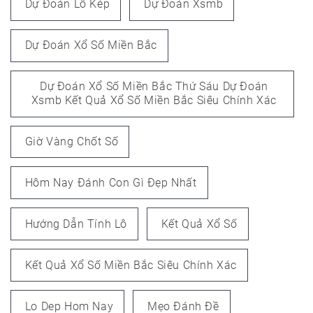
Dự Đoán Lô Kép
Dự Đoán Xsmb
Dự Đoán Xổ Số Miền Bắc
Dự Đoán Xổ Số Miền Bắc Thứ Sáu Dự Đoán
Xsmb Kết Quả Xổ Số Miền Bắc Siêu Chính Xác
Giờ Vàng Chốt Số
Hôm Nay Đánh Con Gì Đẹp Nhất
Hướng Dẫn Tính Lô
Kết Quả Xổ Số
Kết Quả Xổ Số Miền Bắc Siêu Chính Xác
Lo Dep Hom Nay
Mẹo Đánh Đề