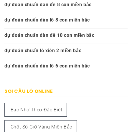
dự đoán chuẩn dàn đề 8 con miền bắc
dự đoán chuẩn dàn lô 8 con miền bắc
dự đoán chuẩn dàn đề 10 con miền bắc
dự đoán chuẩn lô xiên 2 miền bắc
dự đoán chuẩn dàn lô 6 con miền bắc
SOI CẦU LÔ ONLINE
Bạc Nhớ Theo Đặc Biệt
Chốt Số Giờ Vàng Miền Bắc