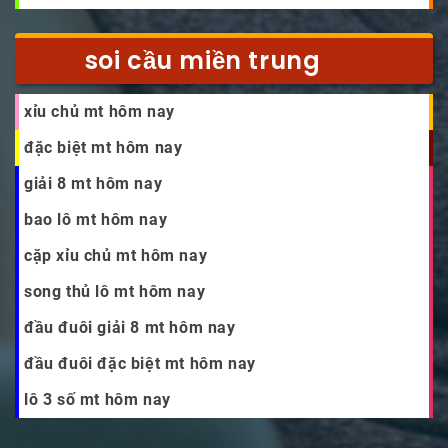
soi cầu miền trung
xỉu chủ mt hôm nay
đặc biệt mt hôm nay
giải 8 mt hôm nay
bao lô mt hôm nay
cặp xỉu chủ mt hôm nay
song thủ lô mt hôm nay
đầu đuôi giải 8 mt hôm nay
đầu đuôi đặc biệt mt hôm nay
lô 3 số mt hôm nay