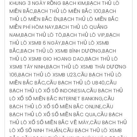
KHUNG 3 NGÀY RỒNG BẠCH KIM
,
BẠCH THỦ LÔ
MIỀN BẮC
,
BẠCH THỦ LÔ MIỀN BẮC 100
,
BẠCH
THỦ LÔ MIỀN BẮC ÊN
,
BẠCH THỦ LÔ MIỀN BẮC
MIỄN PHÍ HÔM NAY
,
BẠCH THỦ LÔ QUẢNG
NAM
,
BẠCH THỦ LÔ TÔ
,
BẠCH THỦ LÔ VIP
,
BẠCH
THỦ LÔ XSMB 6 NGÀY
,
BẠCH THỦ LÔ XSMB
BẮC
,
BẠCH THỦ LÔ XSMB BÌNH DƯƠNG
,
BẠCH
THỦ LÔ XSMB GIO HOANG DAO
,
BẠCH THỦ LÔ
XSMB TÂY NINH
,
BẠCH THỦ LÔ XSMB THÁI DƯƠNG
106
,
BẠCH THỦ LÔ XSMB U23
,
CẦU BẠCH THỦ LÔ
MIỀN BẮC BẮC
,
CẦU BẠCH THỦ LÔ UB40
,
CẦU
BẠCH THỦ LÔ XỔ SỐ INDONESIA
,
CẦU BẠCH THỦ
LÔ XỔ SỐ MIỀN BẮC INTERNET BANKING
,
CẦU
BẠCH THỦ LÔ XỔ SỐ MIỀN BẮC ONLINE
,
CẦU
BẠCH THỦ LÔ XỔ SỐ MIỀN BẮC QUA
,
CẦU BẠCH
THỦ LÔ XỔ SỐ MIỀN BẮC VỀ MÁY
,
CẦU BẠCH THỦ
LÔ XỔ SỐ NINH THUẬN
,
CẦU BẠCH THỦ LÔ XSMB