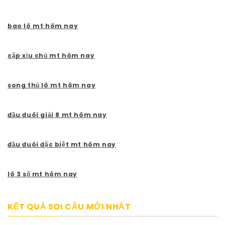
bao lô mt hôm nay
cặp xỉu chủ mt hôm nay
song thủ lô mt hôm nay
đầu đuôi giải 8 mt hôm nay
đầu đuôi đặc biệt mt hôm nay
lô 3 số mt hôm nay
KẾT QUẢ SOI CẦU MỚI NHẤT