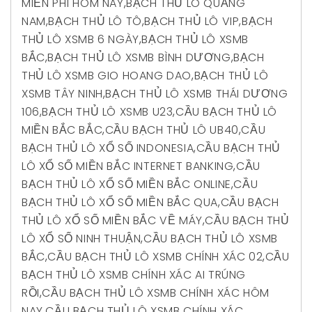
MIỄN PHÍ HÔM NAY
,
BẠCH THỦ LÔ QUẢNG
NAM
,
BẠCH THỦ LÔ TÔ
,
BẠCH THỦ LÔ VIP
,
BẠCH
THỦ LÔ XSMB 6 NGÀY
,
BẠCH THỦ LÔ XSMB
BẮC
,
BẠCH THỦ LÔ XSMB BÌNH DƯƠNG
,
BẠCH
THỦ LÔ XSMB GIO HOANG DAO
,
BẠCH THỦ LÔ
XSMB TÂY NINH
,
BẠCH THỦ LÔ XSMB THÁI DƯƠNG
106
,
BẠCH THỦ LÔ XSMB U23
,
CẦU BẠCH THỦ LÔ
MIỀN BẮC BẮC
,
CẦU BẠCH THỦ LÔ UB40
,
CẦU
BẠCH THỦ LÔ XỔ SỐ INDONESIA
,
CẦU BẠCH THỦ
LÔ XỔ SỐ MIỀN BẮC INTERNET BANKING
,
CẦU
BẠCH THỦ LÔ XỔ SỐ MIỀN BẮC ONLINE
,
CẦU
BẠCH THỦ LÔ XỔ SỐ MIỀN BẮC QUA
,
CẦU BẠCH
THỦ LÔ XỔ SỐ MIỀN BẮC VỀ MÁY
,
CẦU BẠCH THỦ
LÔ XỔ SỐ NINH THUẬN
,
CẦU BẠCH THỦ LÔ XSMB
BẮC
,
CẦU BẠCH THỦ LÔ XSMB CHÍNH XÁC 02
,
CẦU
BẠCH THỦ LÔ XSMB CHÍNH XÁC AI TRÚNG
RỒI
,
CẦU BẠCH THỦ LÔ XSMB CHÍNH XÁC HÔM
NAY
,
CẦU BẠCH THỦ LÔ XSMB CHÍNH XÁC