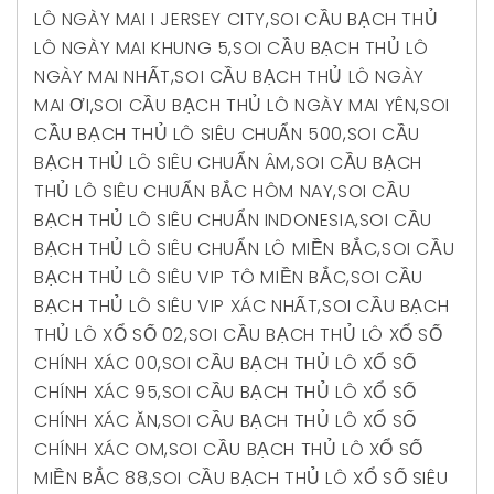
LÔ NGÀY MAI I JERSEY CITY
,
SOI CẦU BẠCH THỦ
LÔ NGÀY MAI KHUNG 5
,
SOI CẦU BẠCH THỦ LÔ
NGÀY MAI NHẤT
,
SOI CẦU BẠCH THỦ LÔ NGÀY
MAI ƠI
,
SOI CẦU BẠCH THỦ LÔ NGÀY MAI YÊN
,
SOI
CẦU BẠCH THỦ LÔ SIÊU CHUẨN 500
,
SOI CẦU
BẠCH THỦ LÔ SIÊU CHUẨN ÂM
,
SOI CẦU BẠCH
THỦ LÔ SIÊU CHUẨN BẮC HÔM NAY
,
SOI CẦU
BẠCH THỦ LÔ SIÊU CHUẨN INDONESIA
,
SOI CẦU
BẠCH THỦ LÔ SIÊU CHUẨN LÔ MIỀN BẮC
,
SOI CẦU
BẠCH THỦ LÔ SIÊU VIP TÔ MIỀN BẮC
,
SOI CẦU
BẠCH THỦ LÔ SIÊU VIP XÁC NHẤT
,
SOI CẦU BẠCH
THỦ LÔ XỔ SỐ 02
,
SOI CẦU BẠCH THỦ LÔ XỔ SỐ
CHÍNH XÁC 00
,
SOI CẦU BẠCH THỦ LÔ XỔ SỐ
CHÍNH XÁC 95
,
SOI CẦU BẠCH THỦ LÔ XỔ SỐ
CHÍNH XÁC ĂN
,
SOI CẦU BẠCH THỦ LÔ XỔ SỐ
CHÍNH XÁC OM
,
SOI CẦU BẠCH THỦ LÔ XỔ SỐ
MIỀN BẮC 88
,
SOI CẦU BẠCH THỦ LÔ XỔ SỐ SIÊU