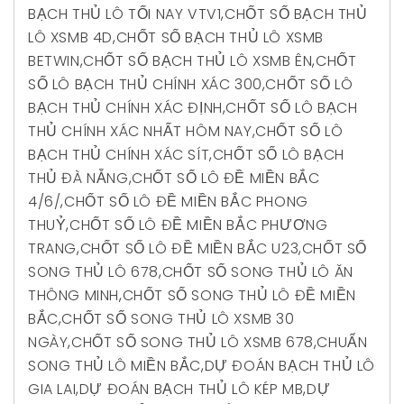
BẠCH THỦ LÔ TỐI NAY VTV1
,
CHỐT SỐ BẠCH THỦ
LÔ XSMB 4D
,
CHỐT SỐ BẠCH THỦ LÔ XSMB
BETWIN
,
CHỐT SỐ BẠCH THỦ LÔ XSMB ÊN
,
CHỐT
SỐ LÔ BẠCH THỦ CHÍNH XÁC 300
,
CHỐT SỐ LÔ
BẠCH THỦ CHÍNH XÁC ĐỊNH
,
CHỐT SỐ LÔ BẠCH
THỦ CHÍNH XÁC NHẤT HÔM NAY
,
CHỐT SỐ LÔ
BẠCH THỦ CHÍNH XÁC SÍT
,
CHỐT SỐ LÔ BẠCH
THỦ ĐÀ NẴNG
,
CHỐT SỐ LÔ ĐỀ MIỀN BẮC
4/6/
,
CHỐT SỐ LÔ ĐỀ MIỀN BẮC PHONG
THUỶ
,
CHỐT SỐ LÔ ĐỀ MIỀN BẮC PHƯƠNG
TRANG
,
CHỐT SỐ LÔ ĐỀ MIỀN BẮC U23
,
CHỐT SỐ
SONG THỦ LÔ 678
,
CHỐT SỐ SONG THỦ LÔ ĂN
THÔNG MINH
,
CHỐT SỐ SONG THỦ LÔ ĐỀ MIỀN
BẮC
,
CHỐT SỐ SONG THỦ LÔ XSMB 30
NGÀY
,
CHỐT SỐ SONG THỦ LÔ XSMB 678
,
CHUẨN
SONG THỦ LÔ MIỀN BẮC
,
DỰ ĐOÁN BẠCH THỦ LÔ
GIA LAI
,
DỰ ĐOÁN BẠCH THỦ LÔ KÉP MB
,
DỰ