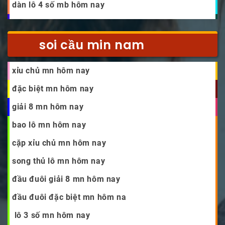
dàn lô 4 số mb hôm nay
soi cầu min nam
xỉu chủ mn hôm nay
đặc biệt mn hôm nay
giải 8 mn hôm nay
bao lô mn hôm nay
cặp xỉu chủ mn hôm nay
song thủ lô mn hôm nay
đầu đuôi giải 8 mn hôm nay
đầu đuôi đặc biệt mn hôm na
lô 3 số mn hôm nay