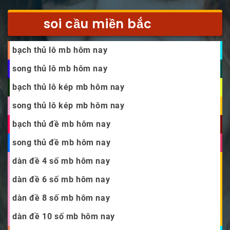
soi cầu miền bắc
bạch thủ lô mb hôm nay
song thủ lô mb hôm nay
bạch thủ lô kép mb hôm nay
song thủ lô kép mb hôm nay
bạch thủ đề mb hôm nay
song thủ đề mb hôm nay
dàn đề 4 số mb hôm nay
dàn đề 6 số mb hôm nay
dàn đề 8 số mb hôm nay
dàn đề 10 số mb hôm nay