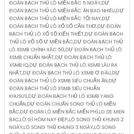
ĐOÁN BẠCH THỦ LÔ MIỀN BẮC 5 NGÀY
,
DỰ
ĐOÁN BẠCH THỦ LÔ MIỀN BẮC ĂN BAO NHIÊU
,
DỰ
ĐOÁN BẠCH THỦ LÔ MIỀN BẮC TỐI NAY
,
DỰ
ĐOÁN BẠCH THỦ LÔ XỔ SỐ CẦN THƠ
,
DỰ ĐOÁN
BẠCH THỦ LÔ XỔ SỐ KIẾN THIẾT
,
DỰ ĐOÁN BẠCH
THỦ LÔ XỔ SỐ Ư MIỀN BẮC
,
DỰ ĐOÁN BẠCH THỦ
LÔ XSMB CHÍNH XÁC 50
,
DỰ ĐOÁN BẠCH THỦ LÔ
XSMB CHUẨN NHẤT
,
DỰ ĐOÁN BẠCH THỦ LÔ
XSMB IQ
,
DỰ ĐOÁN BẠCH THỦ LÔ XSMB LÂU RA
NHẤT
,
DỰ ĐOÁN BẠCH THỦ LÔ XSMB Ơ ĐÂU
,
DỰ
ĐOÁN BẠCH THỦ LÔ XSMB SIÊU CHUẨN ĂN
,
DỰ
ĐOÁN BẠCH THỦ LÔ XSMB SIÊU CHUẨN
KHUSUS
,
DỰ ĐOÁN BẠCH THỦ LÔ XSMB YANG
CHUẨN
,
DỰ ĐOÁN CHUẨN SONG THỦ LÔ MIỀN
BẮC
,
DỰ ĐOÁN LÔ MIỀN BẮC MIỄN PHÍ
,
LO DE MIEN
BAC
,
LÔ GÌ HÔM NAY ĐẸP
,
LÔ SONG THỦ KHUNG 2
NGÀY
,
LÔ SONG THỦ KHUNG 3 NGÀY
,
LÔ SONG