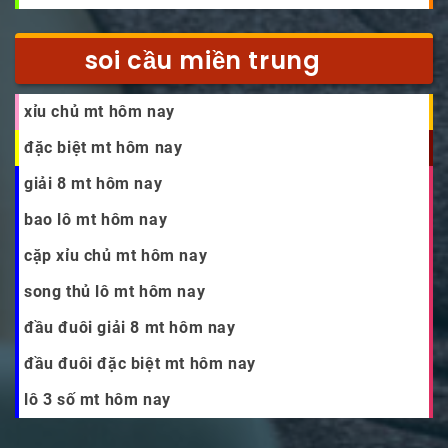
soi cầu miền trung
xỉu chủ mt hôm nay
đặc biệt mt hôm nay
giải 8 mt hôm nay
bao lô mt hôm nay
cặp xỉu chủ mt hôm nay
song thủ lô mt hôm nay
đầu đuôi giải 8 mt hôm nay
đầu đuôi đặc biệt mt hôm nay
lô 3 số mt hôm nay