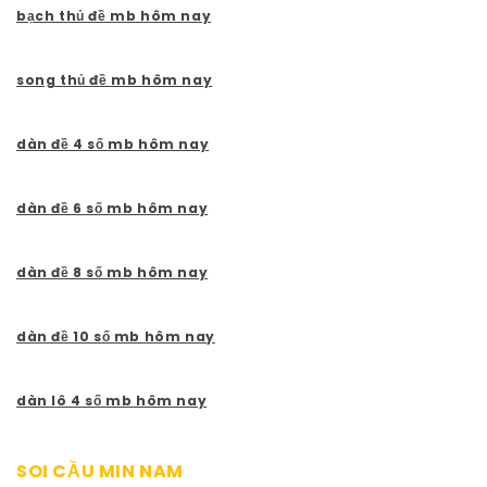
bạch thủ đề mb hôm nay
song thủ đề mb hôm nay
dàn đề 4 số mb hôm nay
dàn đề 6 số mb hôm nay
dàn đề 8 số mb hôm nay
dàn đề 10 số mb hôm nay
dàn lô 4 số mb hôm nay
SOI CẦU MIN NAM