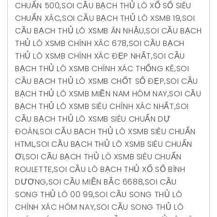
CHUẨN 500
,
SOI CẦU BẠCH THỦ LÔ XỔ SỐ SIÊU
CHUẨN XÁC
,
SOI CẦU BẠCH THỦ LÔ XSMB 19
,
SOI
CẦU BẠCH THỦ LÔ XSMB ĂN NHẬU
,
SOI CẦU BẠCH
THỦ LÔ XSMB CHÍNH XÁC 678
,
SOI CẦU BẠCH
THỦ LÔ XSMB CHÍNH XÁC ĐẸP NHẤT
,
SOI CẦU
BẠCH THỦ LÔ XSMB CHÍNH XÁC THỐNG KÊ
,
SOI
CẦU BẠCH THỦ LÔ XSMB CHỐT SỐ ĐẸP
,
SOI CẦU
BẠCH THỦ LÔ XSMB MIỀN NAM HÔM NAY
,
SOI CẦU
BẠCH THỦ LÔ XSMB SIÊU CHÍNH XÁC NHẤT
,
SOI
CẦU BẠCH THỦ LÔ XSMB SIÊU CHUẨN DỰ
ĐOÁN
,
SOI CẦU BẠCH THỦ LÔ XSMB SIÊU CHUẨN
HTML
,
SOI CẦU BẠCH THỦ LÔ XSMB SIÊU CHUẨN
ƠI
,
SOI CẦU BẠCH THỦ LÔ XSMB SIÊU CHUẨN
ROULETTE
,
SOI CẦU LÔ BẠCH THỦ XỔ SỐ BÌNH
DƯƠNG
,
SOI CẦU MIỀN BẮC 6688
,
SOI CẦU
SONG THỦ LÔ 00 99
,
SOI CẦU SONG THỦ LÔ
CHÍNH XÁC HÔM NAY
,
SOI CẦU SONG THỦ LÔ