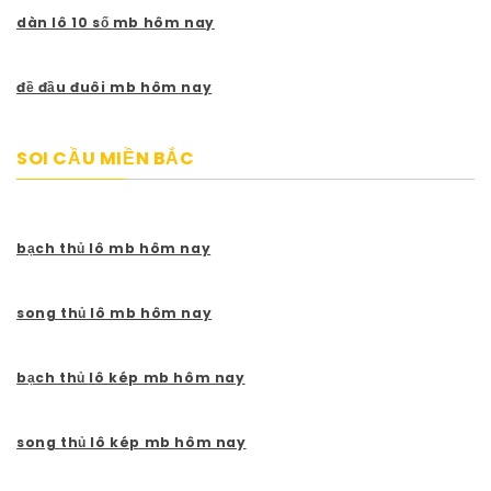
dàn lô 10 số mb hôm nay
đề đầu đuôi mb hôm nay
SOI CẦU MIỀN BẮC
bạch thủ lô mb hôm nay
song thủ lô mb hôm nay
bạch thủ lô kép mb hôm nay
song thủ lô kép mb hôm nay