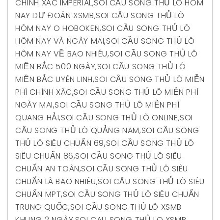
CHÍNH XÁC IMPERIAL
,
SOI CẦU SONG THỦ LÔ HÔM
NAY DỰ ĐOÁN XSMB
,
SOI CẦU SONG THỦ LÔ
HÔM NAY O HOBOKEN
,
SOI CẦU SONG THỦ LÔ
HÔM NAY VÀ NGÀY MAI
,
SOI CẦU SONG THỦ LÔ
HÔM NAY VỀ BAO NHIÊU
,
SOI CẦU SONG THỦ LÔ
MIỀN BẮC 500 NGÀY
,
SOI CẦU SONG THỦ LÔ
MIỀN BẮC UYÊN LINH
,
SOI CẦU SONG THỦ LÔ MIỄN
PHÍ CHÍNH XÁC
,
SOI CẦU SONG THỦ LÔ MIỄN PHÍ
NGÀY MAI
,
SOI CẦU SONG THỦ LÔ MIỄN PHÍ
QUANG HẢI
,
SOI CẦU SONG THỦ LÔ ONLINE
,
SOI
CẦU SONG THỦ LÔ QUẢNG NAM
,
SOI CẦU SONG
THỦ LÔ SIÊU CHUẨN 69
,
SOI CẦU SONG THỦ LÔ
SIÊU CHUẨN 86
,
SOI CẦU SONG THỦ LÔ SIÊU
CHUẨN AN TOÀN
,
SOI CẦU SONG THỦ LÔ SIÊU
CHUẨN LÀ BAO NHIÊU
,
SOI CẦU SONG THỦ LÔ SIÊU
CHUẨN MPT
,
SOI CẦU SONG THỦ LÔ SIÊU CHUẨN
TRUNG QUỐC
,
SOI CẦU SONG THỦ LÔ XSMB
KHUNG 2 NGÀY
,
SOI CAU SONG THỦ LO XSMB