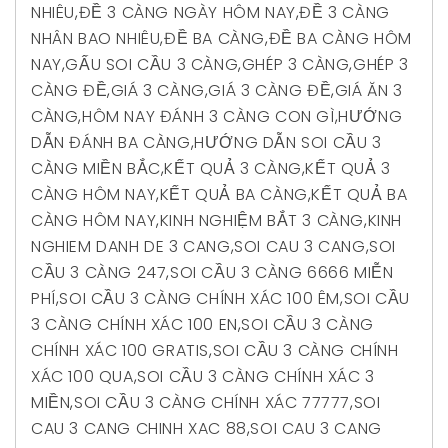
NHIÊU
,
ĐỀ 3 CÀNG NGÀY HÔM NAY
,
ĐỀ 3 CÀNG
NHÂN BAO NHIÊU
,
ĐỀ BA CÀNG
,
ĐỀ BA CÀNG HÔM
NAY
,
GẤU SOI CẦU 3 CÀNG
,
GHÉP 3 CÀNG
,
GHÉP 3
CÀNG ĐỀ
,
GIÁ 3 CÀNG
,
GIÁ 3 CÀNG ĐỀ
,
GIÁ ĂN 3
CÀNG
,
HÔM NAY ĐÁNH 3 CÀNG CON GÌ
,
HƯỚNG
DẪN ĐÁNH BA CÀNG
,
HƯỚNG DẪN SOI CẦU 3
CÀNG MIỀN BẮC
,
KẾT QUẢ 3 CÀNG
,
KẾT QUẢ 3
CÀNG HÔM NAY
,
KẾT QUẢ BA CÀNG
,
KẾT QUẢ BA
CÀNG HÔM NAY
,
KINH NGHIỆM BẮT 3 CÀNG
,
KINH
NGHIEM DANH DE 3 CANG
,
SOI CAU 3 CANG
,
SOI
CẦU 3 CÀNG 247
,
SOI CẦU 3 CÀNG 6666 MIỄN
PHÍ
,
SOI CẦU 3 CÀNG CHÍNH XÁC 100 ÊM
,
SOI CẦU
3 CÀNG CHÍNH XÁC 100 EN
,
SOI CẦU 3 CÀNG
CHÍNH XÁC 100 GRATIS
,
SOI CẦU 3 CÀNG CHÍNH
XÁC 100 QUA
,
SOI CẦU 3 CÀNG CHÍNH XÁC 3
MIỀN
,
SOI CẦU 3 CÀNG CHÍNH XÁC 77777
,
SOI
CAU 3 CANG CHINH XAC 88
,
SOI CAU 3 CANG