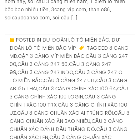
hôm nay, soi cầu 3 càng miền nam, 1 điểm lô miền
bắc bao nhiêu tiền, 3cang vip com, thanlo86,
soicaudoanso com, soi cầu […]
POSTED IN
DỰ ĐOÁN LÔ TÔ MIỀN BẮC
,
DỰ
ĐOÁN LÔ TÔ MIỀN BẮC VÍP
TAGGED
3 CANG
MB
,
CẶP 3 CÀNG VÍP MIỀN BẮC
,
CẦU 3 CÀNG 247
00
,
CẦU 3 CÀNG 247 50
,
CẦU 3 CÀNG 247
99
,
CẦU 3 CÀNG 247 INDO
,
CẦU 3 CÀNG 247 Ô
TÔ MIỀN BẮC
,
CẦU 3 CÀNG 247 UIT
,
CẦU 3 CÀNG
AB 125 THÁI
,
CẦU 3 CÀNG CHÍNH XÁC 100 64
,
CẦU
3 CÀNG CHÍNH XÁC 100 LOGIN
,
CẦU 3 CÀNG
CHÍNH XÁC 100 TRX
,
CẦU 3 CÀNG CHÍNH XÁC 100
UZ
,
CẦU 3 CÀNG CHUẨN XÁC AI TRÚNG RỒI
,
CẦU 3
CÀNG CHUẨN XÁC ĂN BAO NHIÊU
,
CẦU 3 CÀNG
CHUẨN XÁC ĐÁNH ĐẦU THẮNG ĐÓ
,
CẦU 3 CÀNG
CHUẨN XÁC LÊN
,
CẦU 3 CÀNG CHUẨN XÁC