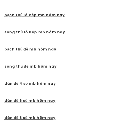
bạch thủ lô kép mb hôm nay
song thủ lô kép mb hôm nay
bạch thủ đề mb hôm nay
song thủ đề mb hôm nay
dàn đề 4 số mb hôm nay
dàn đề 6 số mb hôm nay
dàn đề 8 số mb hôm nay