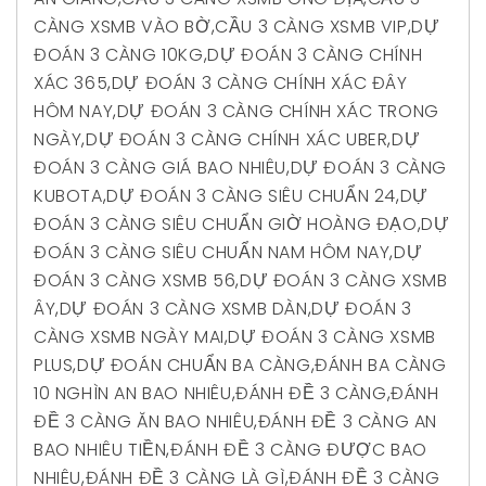
CÀNG XSMB VÀO BỜ
,
CẦU 3 CÀNG XSMB VIP
,
DỰ
ĐOÁN 3 CÀNG 10KG
,
DỰ ĐOÁN 3 CÀNG CHÍNH
XÁC 365
,
DỰ ĐOÁN 3 CÀNG CHÍNH XÁC ĐÂY
HÔM NAY
,
DỰ ĐOÁN 3 CÀNG CHÍNH XÁC TRONG
NGÀY
,
DỰ ĐOÁN 3 CÀNG CHÍNH XÁC UBER
,
DỰ
ĐOÁN 3 CÀNG GIÁ BAO NHIÊU
,
DỰ ĐOÁN 3 CÀNG
KUBOTA
,
DỰ ĐOÁN 3 CÀNG SIÊU CHUẨN 24
,
DỰ
ĐOÁN 3 CÀNG SIÊU CHUẨN GIỜ HOÀNG ĐẠO
,
DỰ
ĐOÁN 3 CÀNG SIÊU CHUẨN NAM HÔM NAY
,
DỰ
ĐOÁN 3 CÀNG XSMB 56
,
DỰ ĐOÁN 3 CÀNG XSMB
ÂY
,
DỰ ĐOÁN 3 CÀNG XSMB DÀN
,
DỰ ĐOÁN 3
CÀNG XSMB NGÀY MAI
,
DỰ ĐOÁN 3 CÀNG XSMB
PLUS
,
DỰ ĐOÁN CHUẨN BA CÀNG
,
ĐÁNH BA CÀNG
10 NGHÌN AN BAO NHIÊU
,
ĐÁNH ĐỀ 3 CÀNG
,
ĐÁNH
ĐỀ 3 CÀNG ĂN BAO NHIÊU
,
ĐÁNH ĐỀ 3 CÀNG AN
BAO NHIÊU TIỀN
,
ĐÁNH ĐỀ 3 CÀNG ĐƯỢC BAO
NHIÊU
,
ĐÁNH ĐỀ 3 CÀNG LÀ GÌ
,
ĐÁNH ĐỀ 3 CÀNG