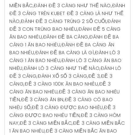
MIỀN BẮC
,
ĐÁNH ĐỀ 3 CÀNG NHƯ THẾ NÀO
,
ĐÁNH
ĐỀ 3 CÀNG TRÊN KUBET ĐỀ 3 CÀNG LÀ NHƯ THẾ
NÀO
,
ĐÁNH ĐỀ 3 CÀNG TRÚNG 2 SỐ CUỐI
,
ĐÁNH
ĐỀ 3 CON TRÚNG BAO NHIÊU
,
ĐÁNH ĐỀ 5 CÀNG
ĂN BAO NHIÊU
,
ĐÁNH ĐỀ BA CÀNG
,
ĐÁNH ĐỀ BA
CÀNG 1 ĂN BAO NHIÊU
,
ĐÁNH ĐỀ BA CÀNG ĂN
BAO NHIÊU
,
ĐÁNH ĐỀ BA CÀNG LÀ GÌ
,
ĐÁNH LÔ 3
CÀNG 1 ĂN BAO NHIÊU
,
ĐÁNH LÔ 3 CÀNG ĂN BAO
NHIÊU
,
ĐÁNH LÔ 3 CÀNG NHƯ THẾ NÀO
,
ĐÁNH LÔ
ĐỀ 3 CÀNG
,
ĐÁNH XỔ SỐ 3 CÀNG
,
ĐỀ 3
,
ĐỀ 3
CÀNG
,
ĐỀ 3 CÀNG 100K ĂN BAO NHIÊU
,
ĐỀ 3
CÀNG ĂN BAO NHIÊU
,
ĐỀ 3 CÀNG ĂN BAO NHIÊU
TIỀN
,
ĐỀ 3 CÀNG ĂN BN
,
ĐỀ 3 CÀNG CÓ BAO
NHIÊU SỐ
,
ĐỀ 3 CÀNG ĐƯỢC BAO NHIÊU
,
ĐỀ 3
CÀNG ĐƯỢC BAO NHIÊU TIỀN
,
ĐỀ 3 CÀNG HÔM
NAY
,
ĐỀ 3 CÀNG MIỀN BẮC
,
ĐỀ 3 CÀNG MIỀN BẮC
1 ĂN BAO NHIÊU
,
ĐỀ 3 CÀNG MIỀN BẮC ĂN BAO