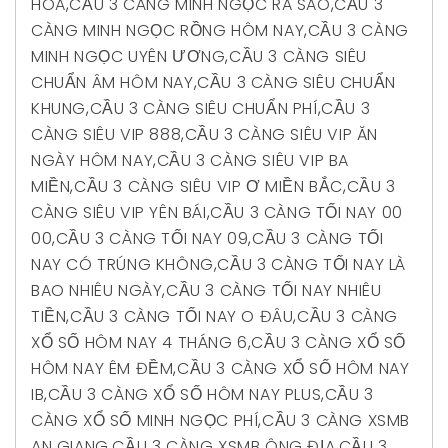
HÒA
,
CẦU 3 CÀNG MINH NGỌC RA SAO
,
CẦU 3
CÀNG MINH NGỌC RỒNG HÔM NAY
,
CẦU 3 CÀNG
MINH NGỌC UYÊN ƯƠNG
,
CẦU 3 CÀNG SIÊU
CHUẨN ÂM HÔM NAY
,
CẦU 3 CÀNG SIÊU CHUẨN
KHUNG
,
CẦU 3 CÀNG SIÊU CHUẨN PHÍ
,
CẦU 3
CÀNG SIÊU VIP 888
,
CẦU 3 CÀNG SIÊU VIP ĂN
NGÀY HÔM NAY
,
CẦU 3 CÀNG SIÊU VIP BA
MIỀN
,
CẦU 3 CÀNG SIÊU VIP Ơ MIỀN BẮC
,
CẦU 3
CÀNG SIÊU VIP YÊN BÁI
,
CẦU 3 CÀNG TỐI NAY 00
00
,
CẦU 3 CÀNG TỐI NAY 09
,
CẦU 3 CÀNG TỐI
NAY CÓ TRÚNG KHÔNG
,
CẦU 3 CÀNG TỐI NAY LÀ
BAO NHIÊU NGÀY
,
CẦU 3 CÀNG TỐI NAY NHIÊU
TIỀN
,
CẦU 3 CÀNG TỐI NAY O ĐÂU
,
CẦU 3 CÀNG
XỔ SỐ HÔM NAY 4 THÁNG 6
,
CẦU 3 CÀNG XỔ SỐ
HÔM NAY ÊM ĐỀM
,
CẦU 3 CÀNG XỔ SỐ HÔM NAY
IB
,
CẦU 3 CÀNG XỔ SỐ HÔM NAY PLUS
,
CẦU 3
CÀNG XỔ SỐ MINH NGỌC PHÍ
,
CẦU 3 CÀNG XSMB
AN GIANG
,
CẦU 3 CÀNG XSMB ÔNG ĐỊA
,
CẦU 3