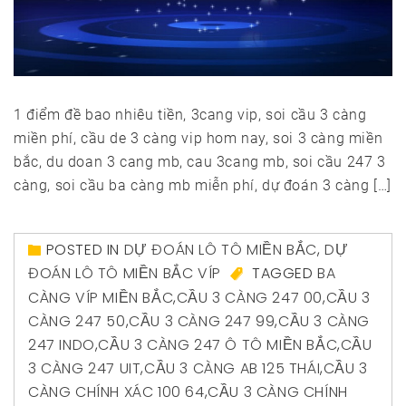
1 điểm đề bao nhiêu tiền, 3cang vip, soi cầu 3 càng
miền phí, cầu de 3 càng vip hom nay, soi 3 càng miền
bắc, du doan 3 cang mb, cau 3cang mb, soi cầu 247 3
càng, soi cầu ba càng mb miễn phí, dự đoán 3 càng […]
POSTED IN
DỰ ĐOÁN LÔ TÔ MIỀN BẮC
,
DỰ
ĐOÁN LÔ TÔ MIỀN BẮC VÍP
TAGGED
BA
CÀNG VÍP MIỀN BẮC
,
CẦU 3 CÀNG 247 00
,
CẦU 3
CÀNG 247 50
,
CẦU 3 CÀNG 247 99
,
CẦU 3 CÀNG
247 INDO
,
CẦU 3 CÀNG 247 Ô TÔ MIỀN BẮC
,
CẦU
3 CÀNG 247 UIT
,
CẦU 3 CÀNG AB 125 THÁI
,
CẦU 3
CÀNG CHÍNH XÁC 100 64
,
CẦU 3 CÀNG CHÍNH