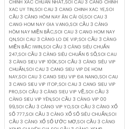
CHINH XAC CHUAN NHAT
,
SOI CAU 3 CANG CHINH
XAC UY TIN
,
SOI CAU 3 CANG CHINH XAC YE
,
SOI
CẦU 3 CÀNG HÔM NAY ĂN CÁI GÌ
,
SOI CAU 3
CANG HOM NAY GIA VANG
,
SOI CẦU 3 CÀNG
HÔM NAY MIỀN BẮC
,
SOI CAU 3 CANG HOM NAY
QN
,
SOI CAU 3 CÀNG LO DE VIP
,
SOI CẦU 3 CÀNG
MIỀN BẮC IWIN
,
SOI CẦU 3 CÀNG SIÊU CHUẨN
247
,
SOI CẦU 3 CÀNG SIÊU CHUẨN 6 SỐ
,
SOI CAU
3 CÀNG SIEU VIP 100K
,
SOI CẦU 3 CÀNG SIÊU VIP
CHUẨN
,
SOI CAU 3 CANG SIEU VIP DE HOM
NAY
,
SOI CAU 3 CANG SIEU VIP ĐA NANG
,
SOI CAU
3 CANG SIEU VIP ITOP
,
SOI CAU 3 CANG SIEU VIP
PRO
,
SOI CẦU 3 CÀNG SIEU VIP VỀ
,
SOI CẦU 3
CÀNG SIEU VIP YÊN
,
SOI CẦU 3 CÀNG VIP 00
99
,
SOI CẦU 3 CÀNG VIP YO
,
SOI CẦU 3 CÀNG XỔ
SỐ 777
,
SOI CẦU 3 CÀNG XỔ SỐ SIÊU CHUẨN
,
SOI
CẦU 3 CÀNG XỔ SỐ ƯỚC MƠ
,
SOI CẦU 3 CÀNG