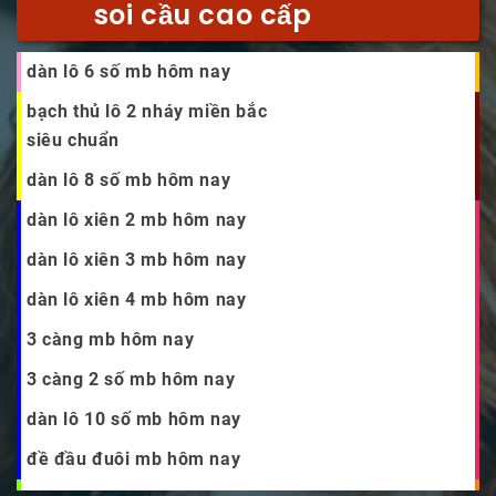
soi cầu cao cấp
dàn lô 6 số mb hôm nay
bạch thủ lô 2 nháy miền bắc
siêu chuẩn
dàn lô 8 số mb hôm nay
dàn lô xiên 2 mb hôm nay
dàn lô xiên 3 mb hôm nay
dàn lô xiên 4 mb hôm nay
3 càng mb hôm nay
3 càng 2 số mb hôm nay
dàn lô 10 số mb hôm nay
đề đầu đuôi mb hôm nay