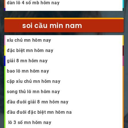
dàn lô 4 số mb hôm nay
soi cầu min nam
xỉu chủ mn hôm nay
đặc biệt mn hôm nay
giải 8 mn hôm nay
bao lô mn hôm nay
cặp xỉu chủ mn hôm nay
song thủ lô mn hôm nay
đầu đuôi giải 8 mn hôm nay
đầu đuôi đặc biệt mn hôm na
lô 3 số mn hôm nay