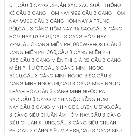
UIT
,
CẦU 3 CÀNG CHUẨN XÁC XÁC SUẤT THỐNG
KÊ
,
CẦU 3 CÀNG HÔM NAY 999
,
CẦU 3 CÀNG HÔM
NAY 9999
,
CẦU 3 CÀNG HÔM NAY A TRÚNG
RỒI
,
CẦU 3 CÀNG HÔM NAY RA SAO
,
CẦU 3 CÀNG
HÔM NAY ƯỚP GÌ
,
CẦU 3 CÀNG HÔM NAY
YÊN
,
CẦU 3 CÀNG MIỄN PHÍ 000WEBHOST
,
CẦU 3
CÀNG MIỄN PHÍ 360
,
CẦU 3 CÀNG MIỄN PHÍ
366
,
CẦU 3 CÀNG MIỄN PHÍ GIÁ RẺ
,
CẦU 3 CÀNG
MIỄN PHÍ ƯỚT
,
CẦU 3 CÀNG MINH NGỌC
5000
,
CẦU 3 CÀNG MINH NGỌC 6 SỐ
,
CẦU 3
CÀNG MINH NGỌC IBI
,
CẦU 3 CÀNG MINH NGỌC
KHÁNH HÒA
,
CẦU 3 CÀNG MINH NGỌC RA
SAO
,
CẦU 3 CÀNG MINH NGỌC RỒNG HÔM
NAY
,
CẦU 3 CÀNG MINH NGỌC UYÊN ƯƠNG
,
CẦU
3 CÀNG SIÊU CHUẨN ÂM HÔM NAY
,
CẦU 3 CÀNG
SIÊU CHUẨN KHUNG
,
CẦU 3 CÀNG SIÊU CHUẨN
PHÍ
,
CẦU 3 CÀNG SIÊU VIP 888
,
CẦU 3 CÀNG SIÊU