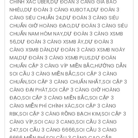
CHÍNH XÁC UBER
,
DỰ ĐOÁN 3 CÀNG GIÁ BAO
NHIÊU
,
DỰ ĐOÁN 3 CÀNG KUBOTA
,
DỰ ĐOÁN 3
CÀNG SIÊU CHUẨN 24
,
DỰ ĐOÁN 3 CÀNG SIÊU
CHUẨN GIỜ HOÀNG ĐẠO
,
DỰ ĐOÁN 3 CÀNG SIÊU
CHUẨN NAM HÔM NAY
,
DỰ ĐOÁN 3 CÀNG XSMB
56
,
DỰ ĐOÁN 3 CÀNG XSMB ÂY
,
DỰ ĐOÁN 3
CÀNG XSMB DÀN
,
DỰ ĐOÁN 3 CÀNG XSMB NGÀY
MAI
,
DỰ ĐOÁN 3 CÀNG XSMB PLUS
,
DỰ ĐOÁN
CHUẨN CẶP 3 CÀNG VÍP MIỀN BẮC
,
HƯỚNG DẪN
SOI CẦU 3 CÀNG MIỀN BẮC
,
SOI CẶP 3 CÀNG
CHUẨN
,
SOI CẶP 3 CÀNG CHUẨN NHẤT
,
SOI CẶP 3
CÀNG ĐẠI PHÁT
,
SOI CẶP 3 CÀNG GIỜ HOÀNG
ĐẠO
,
SOI CẶP 3 CÀNG MIỀN BẮC
,
SOI CẶP 3
CÀNG MIỄN PHÍ CHÍNH XÁC
,
SOI CẶP 3 CÀNG
RBK
,
SOI CẶP 3 CÀNG RỒNG BẠCH KIM
,
SOI CẶP 3
CÀNG VÍP
,
SOI CAU 3 CANG
,
SOI CẦU 3 CÀNG
247
,
SOI CẦU 3 CÀNG 6666
,
SOI CẦU 3 CÀNG
6666 MIỄN PHÍ
,
SOI CẦU 3 CÀNG CAO CẤP