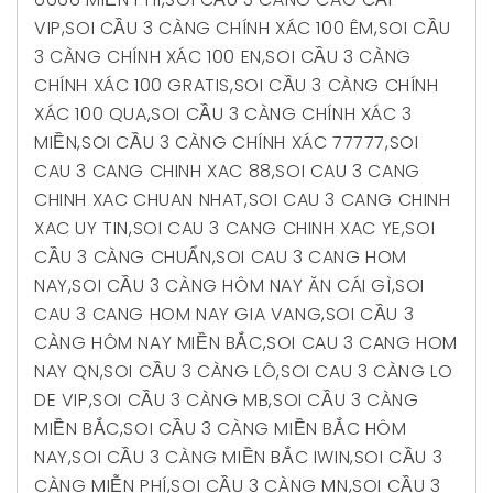
VIP
,
SOI CẦU 3 CÀNG CHÍNH XÁC 100 ÊM
,
SOI CẦU
3 CÀNG CHÍNH XÁC 100 EN
,
SOI CẦU 3 CÀNG
CHÍNH XÁC 100 GRATIS
,
SOI CẦU 3 CÀNG CHÍNH
XÁC 100 QUA
,
SOI CẦU 3 CÀNG CHÍNH XÁC 3
MIỀN
,
SOI CẦU 3 CÀNG CHÍNH XÁC 77777
,
SOI
CAU 3 CANG CHINH XAC 88
,
SOI CAU 3 CANG
CHINH XAC CHUAN NHAT
,
SOI CAU 3 CANG CHINH
XAC UY TIN
,
SOI CAU 3 CANG CHINH XAC YE
,
SOI
CẦU 3 CÀNG CHUẨN
,
SOI CAU 3 CANG HOM
NAY
,
SOI CẦU 3 CÀNG HÔM NAY ĂN CÁI GÌ
,
SOI
CAU 3 CANG HOM NAY GIA VANG
,
SOI CẦU 3
CÀNG HÔM NAY MIỀN BẮC
,
SOI CAU 3 CANG HOM
NAY QN
,
SOI CẦU 3 CÀNG LÔ
,
SOI CAU 3 CÀNG LO
DE VIP
,
SOI CẦU 3 CÀNG MB
,
SOI CẦU 3 CÀNG
MIỀN BẮC
,
SOI CẦU 3 CÀNG MIỀN BẮC HÔM
NAY
,
SOI CẦU 3 CÀNG MIỀN BẮC IWIN
,
SOI CẦU 3
CÀNG MIỄN PHÍ
,
SOI CẦU 3 CÀNG MN
,
SOI CẦU 3