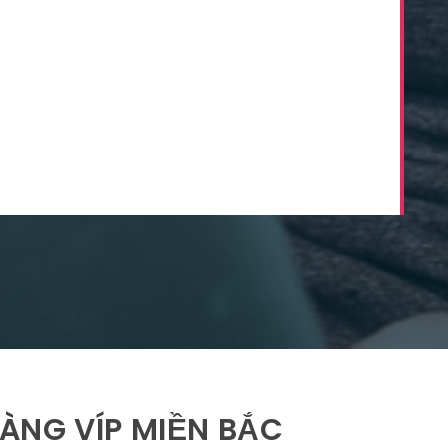
ÀNG VÍP MIỀN BẮC