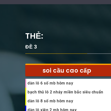
THẺ:
ĐỀ 3
soi cầu cao cấp
dàn lô 6 số mb hôm nay
bạch thủ lô 2 nháy miền bắc siêu chuẩn
dàn lô 8 số mb hôm nay
dàn lô xiên 2 mb hôm nay