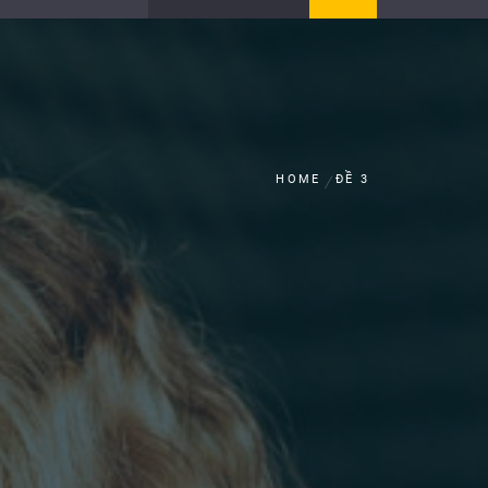
HOME
ĐỀ 3