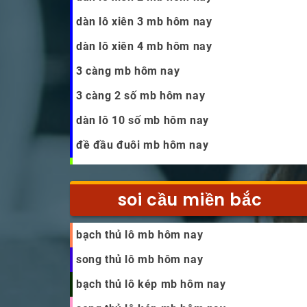
dàn lô xiên 3 mb hôm nay
dàn lô xiên 4 mb hôm nay
3 càng mb hôm nay
3 càng 2 số mb hôm nay
dàn lô 10 số mb hôm nay
đề đầu đuôi mb hôm nay
soi cầu miền bắc
bạch thủ lô mb hôm nay
song thủ lô mb hôm nay
bạch thủ lô kép mb hôm nay