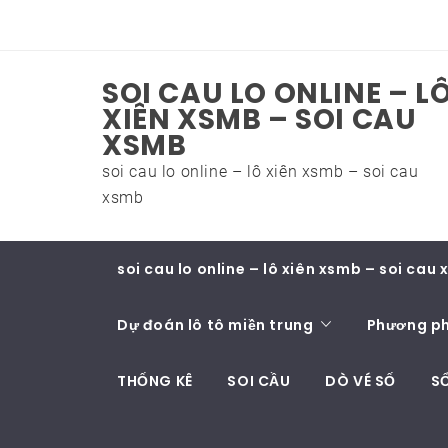
Skip
to
content
SOI CAU LO ONLINE – L
XIÊN XSMB – SOI CAU
XSMB
soi cau lo online – lô xiên xsmb – soi cau
xsmb
soi cau lo online – lô xiên xsmb – soi cau
Dự đoán lô tô miền trung
Phương ph
THỐNG KÊ
SOI CẦU
DÒ VÉ SỐ
S