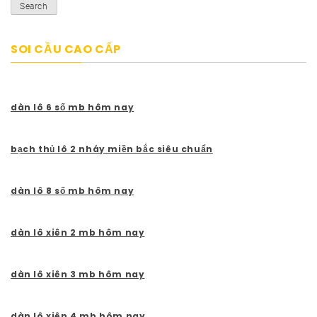
Search
SOI CẦU CAO CẤP
dàn lô 6 số mb hôm nay
bạch thủ lô 2 nháy miền bắc siêu chuẩn
dàn lô 8 số mb hôm nay
dàn lô xiên 2 mb hôm nay
dàn lô xiên 3 mb hôm nay
dàn lô xiên 4 mb hôm nay