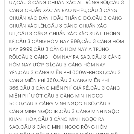
UZ
,
CẦU 3 CÀNG CHUẨN XÁC AI TRÚNG RỒI
,
CẦU 3
CÀNG CHUẨN XÁC ĂN BAO NHIÊU
,
CẦU 3 CÀNG
CHUẨN XÁC ĐÁNH ĐẦU THẮNG ĐÓ
,
CẦU 3 CÀNG
CHUẨN XÁC LÊN
,
CẦU 3 CÀNG CHUẨN XÁC
UIT
,
CẦU 3 CÀNG CHUẨN XÁC XÁC SUẤT THỐNG
KÊ
,
CẦU 3 CÀNG HÔM NAY 999
,
CẦU 3 CÀNG HÔM
NAY 9999
,
CẦU 3 CÀNG HÔM NAY A TRÚNG
RỒI
,
CẦU 3 CÀNG HÔM NAY RA SAO
,
CẦU 3 CÀNG
HÔM NAY ƯỚP GÌ
,
CẦU 3 CÀNG HÔM NAY
YÊN
,
CẦU 3 CÀNG MIỄN PHÍ 000WEBHOST
,
CẦU 3
CÀNG MIỄN PHÍ 360
,
CẦU 3 CÀNG MIỄN PHÍ
366
,
CẦU 3 CÀNG MIỄN PHÍ GIÁ RẺ
,
CẦU 3 CÀNG
MIỄN PHÍ ƯỚT
,
CẦU 3 CÀNG MINH NGỌC
5000
,
CẦU 3 CÀNG MINH NGỌC 6 SỐ
,
CẦU 3
CÀNG MINH NGỌC IBI
,
CẦU 3 CÀNG MINH NGỌC
KHÁNH HÒA
,
CẦU 3 CÀNG MINH NGỌC RA
SAO
,
CẦU 3 CÀNG MINH NGỌC RỒNG HÔM