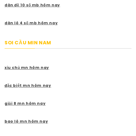
dàn đề 10 số mb hôm nay
dàn lô 4 số mb hôm nay
SOI CẦU MIN NAM
xỉu chủ mn hôm nay
đặc biệt mn hôm nay
giải 8 mn hôm nay
bao lô mn hôm nay