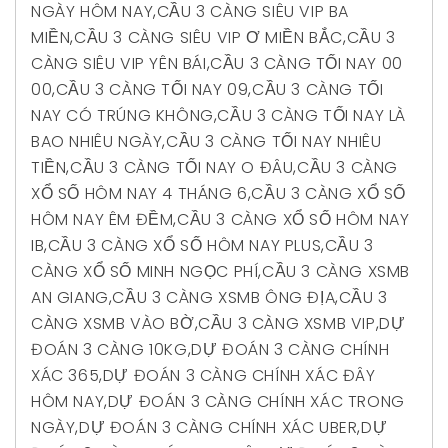
NGÀY HÔM NAY
,
CẦU 3 CÀNG SIÊU VIP BA
MIỀN
,
CẦU 3 CÀNG SIÊU VIP Ơ MIỀN BẮC
,
CẦU 3
CÀNG SIÊU VIP YÊN BÁI
,
CẦU 3 CÀNG TỐI NAY 00
00
,
CẦU 3 CÀNG TỐI NAY 09
,
CẦU 3 CÀNG TỐI
NAY CÓ TRÚNG KHÔNG
,
CẦU 3 CÀNG TỐI NAY LÀ
BAO NHIÊU NGÀY
,
CẦU 3 CÀNG TỐI NAY NHIÊU
TIỀN
,
CẦU 3 CÀNG TỐI NAY O ĐÂU
,
CẦU 3 CÀNG
XỔ SỐ HÔM NAY 4 THÁNG 6
,
CẦU 3 CÀNG XỔ SỐ
HÔM NAY ÊM ĐỀM
,
CẦU 3 CÀNG XỔ SỐ HÔM NAY
IB
,
CẦU 3 CÀNG XỔ SỐ HÔM NAY PLUS
,
CẦU 3
CÀNG XỔ SỐ MINH NGỌC PHÍ
,
CẦU 3 CÀNG XSMB
AN GIANG
,
CẦU 3 CÀNG XSMB ÔNG ĐỊA
,
CẦU 3
CÀNG XSMB VÀO BỜ
,
CẦU 3 CÀNG XSMB VIP
,
DỰ
ĐOÁN 3 CÀNG 10KG
,
DỰ ĐOÁN 3 CÀNG CHÍNH
XÁC 365
,
DỰ ĐOÁN 3 CÀNG CHÍNH XÁC ĐÂY
HÔM NAY
,
DỰ ĐOÁN 3 CÀNG CHÍNH XÁC TRONG
NGÀY
,
DỰ ĐOÁN 3 CÀNG CHÍNH XÁC UBER
,
DỰ