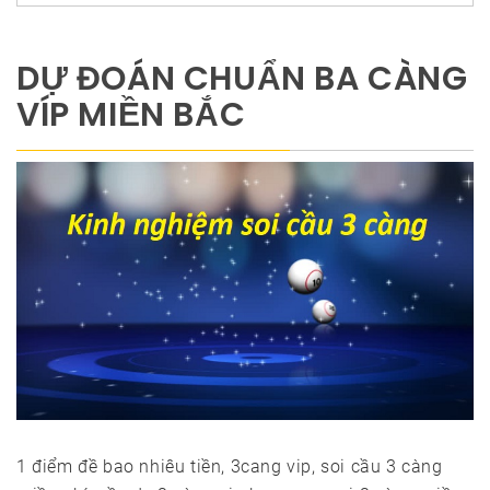
DỰ ĐOÁN CHUẨN BA CÀNG
VÍP MIỀN BẮC
1 điểm đề bao nhiêu tiền, 3cang vip, soi cầu 3 càng