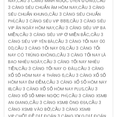
NAY
,
CẦU 3 CÀNG MINH NGỌC UYÊN ƯƠNG
,
CẦU
3 CÀNG SIÊU CHUẨN ÂM HÔM NAY
,
CẦU 3 CÀNG
SIÊU CHUẨN KHUNG
,
CẦU 3 CÀNG SIÊU CHUẨN
PHÍ
,
CẦU 3 CÀNG SIÊU VIP 888
,
CẦU 3 CÀNG SIÊU
VIP ĂN NGÀY HÔM NAY
,
CẦU 3 CÀNG SIÊU VIP BA
MIỀN
,
CẦU 3 CÀNG SIÊU VIP Ơ MIỀN BẮC
,
CẦU 3
CÀNG SIÊU VIP YÊN BÁI
,
CẦU 3 CÀNG TỐI NAY 00
00
,
CẦU 3 CÀNG TỐI NAY 09
,
CẦU 3 CÀNG TỐI
NAY CÓ TRÚNG KHÔNG
,
CẦU 3 CÀNG TỐI NAY LÀ
BAO NHIÊU NGÀY
,
CẦU 3 CÀNG TỐI NAY NHIÊU
TIỀN
,
CẦU 3 CÀNG TỐI NAY O ĐÂU
,
CẦU 3 CÀNG
XỔ SỐ HÔM NAY 4 THÁNG 6
,
CẦU 3 CÀNG XỔ SỐ
HÔM NAY ÊM ĐỀM
,
CẦU 3 CÀNG XỔ SỐ HÔM NAY
IB
,
CẦU 3 CÀNG XỔ SỐ HÔM NAY PLUS
,
CẦU 3
CÀNG XỔ SỐ MINH NGỌC PHÍ
,
CẦU 3 CÀNG XSMB
AN GIANG
,
CẦU 3 CÀNG XSMB ÔNG ĐỊA
,
CẦU 3
CÀNG XSMB VÀO BỜ
,
CẦU 3 CÀNG XSMB
VIP
,
CHỐT ĐỀ
,
DỰ ĐOÁN 3 CÀNG 10KG
,
DỰ ĐOÁN