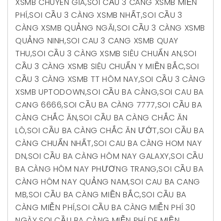
XSMB CHUYÊN GIA
,
SOI CẦU 3 CÀNG XSMB MIỄN
PHÍ
,
SOI CẦU 3 CÀNG XSMB NHẤT
,
SOI CẦU 3
CÀNG XSMB QUẢNG NGÃI
,
SOI CẦU 3 CÀNG XSMB
QUẢNG NINH
,
SOI CAU 3 CANG XSMB QUAY
THU
,
SOI CẦU 3 CÀNG XSMB SIÊU CHUẨN AN
,
SOI
CẦU 3 CÀNG XSMB SIÊU CHUẨN Y MIỀN BẮC
,
SOI
CẦU 3 CÀNG XSMB TT HÔM NAY
,
SOI CẦU 3 CÀNG
XSMB UPTODOWN
,
SOI CẦU BA CÀNG
,
SOI CAU BA
CANG 6666
,
SOI CẦU BA CÀNG 7777
,
SOI CẦU BA
CÀNG CHẮC ĂN
,
SOI CẦU BA CÀNG CHẮC ĂN
LÔ
,
SOI CẦU BA CÀNG CHẮC ĂN ƯỚT
,
SOI CẦU BA
CÀNG CHUẨN NHẤT
,
SOI CAU BA CÀNG HOM NAY
DN
,
SOI CẦU BA CÀNG HÔM NAY GALAXY
,
SOI CẦU
BA CÀNG HÔM NAY PHƯƠNG TRANG
,
SOI CẦU BA
CÀNG HÔM NAY QUẢNG NAM
,
SOI CAU BA CANG
MB
,
SOI CẦU BA CÀNG MIỀN BẮC
,
SOI CẦU BA
CÀNG MIỄN PHÍ
,
SOI CẦU BA CÀNG MIỄN PHÍ 30
NGÀY
,
SOI CẦU BA CÀNG MIỄN PHÍ DE MIỀN