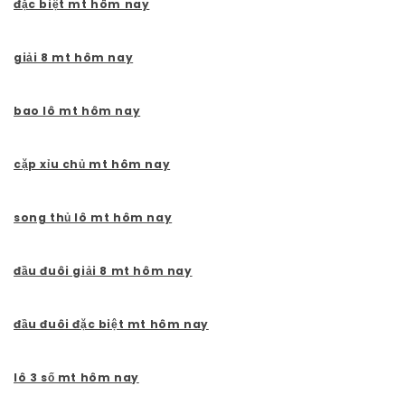
đặc biệt mt hôm nay
giải 8 mt hôm nay
bao lô mt hôm nay
cặp xỉu chủ mt hôm nay
song thủ lô mt hôm nay
đầu đuôi giải 8 mt hôm nay
đầu đuôi đặc biệt mt hôm nay
lô 3 số mt hôm nay