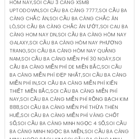
HÔM NAY
,
SOI CẦU 3 CÀNG XSMB
UPTODOWN
,
SOI CẦU BA CÀNG 7777
,
SOI CẦU BA
CÀNG CHẮC ĂN
,
SOI CẦU BA CÀNG CHẮC ĂN
LÔ
,
SOI CẦU BA CÀNG CHẮC ĂN ƯỚT
,
SOI CAU BA
CÀNG HOM NAY DN
,
SOI CẦU BA CÀNG HÔM NAY
GALAXY
,
SOI CẦU BA CÀNG HÔM NAY PHƯƠNG
TRANG
,
SOI CẦU BA CÀNG HÔM NAY QUẢNG
NAM
,
SOI CẦU BA CÀNG MIỄN PHÍ 30 NGÀY
,
SOI
CẦU BA CÀNG MIỄN PHÍ DE MIỀN BẮC
,
SOI CẦU
BA CÀNG MIỄN PHÍ ĐẸP NHẤT
,
SOI CẦU BA CÀNG
MIỄN PHÍ IN
,
SOI CẦU BA CÀNG MIỄN PHÍ KIẾN
THIẾT MIỀN BẮC
,
SOI CẦU BA CÀNG MIỄN PHÍ
NAY
,
SOI CẦU BA CÀNG MIỄN PHÍ RỒNG BẠCH KIM
888
,
SOI CẦU BA CÀNG MIỄN PHÍ THỪA THIÊN
HUẾ
,
SOI CẦU BA CÀNG MIỄN PHÍ VÀNG CHỐT
SỐ
,
SOI CẦU BA CÀNG MINH NGỌC 4 SỐ
,
SOI CẦU
BA CÀNG MINH NGỌC BA MIỀN
,
SOI CẦU BA CÀNG