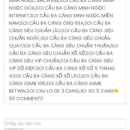
MINH NGỌC BẠCH KIM
,
SOI CẦU BA CÀNG MINH
NGỌC HÒA
,
SOI CẦU BA CÀNG MINH NGỌC
INTERNET
,
SOI CẦU BA CÀNG MINH NGỌC MIỀN
NAM
,
SOI CẦU BA CÀNG ÔNG ĐỊA
,
SOI CẦU BA
CÀNG SIÊU CHUẨN LÂU
,
SOI CẦU BA CÀNG SIÊU
CHUẨN NGÀY
,
SOI CẦU BA CÀNG SIÊU CHUẨN
QUAY
,
SOI CẦU BA CÀNG SIÊU CHUẨN THUẬN
,
SOI
CẦU BA CÀNG SIÊU CHUẨN XỔ SỐ
,
SOI CẦU BA
CÀNG SIÊU VIP CHUẨN
,
SOI CẦU BA CÀNG SIÊU
VIP SỐ ĐẸP
,
SOI CẦU BA CÀNG XỔ SỐ 5 THÁNG
4
,
SOI CẦU BA CÀNG XỔ SỐ LÀO
,
SOI CẦU BA
CÀNG XSMB 168
,
SOI CẦU BA CÀNG XSMB
BETWIN
,
SOI CAU LO DE 3 CANG
,
XO SO 3 CANG
90 COMMENTS