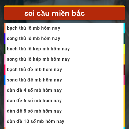
soi cầu miền bắc
bạch thủ lô mb hôm nay
song thủ lô mb hôm nay
bạch thủ lô kép mb hôm nay
song thủ lô kép mb hôm nay
bạch thủ đề mb hôm nay
song thủ đề mb hôm nay
dàn đề 4 số mb hôm nay
dàn đề 6 số mb hôm nay
dàn đề 8 số mb hôm nay
dàn đề 10 số mb hôm nay