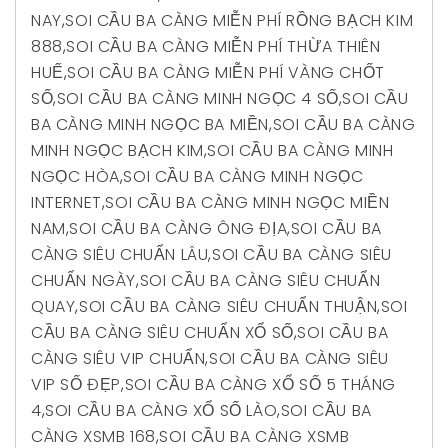
NAY
,
SOI CẦU BA CÀNG MIỄN PHÍ RỒNG BẠCH KIM
888
,
SOI CẦU BA CÀNG MIỄN PHÍ THỪA THIÊN
HUẾ
,
SOI CẦU BA CÀNG MIỄN PHÍ VÀNG CHỐT
SỐ
,
SOI CẦU BA CÀNG MINH NGỌC 4 SỐ
,
SOI CẦU
BA CÀNG MINH NGỌC BA MIỀN
,
SOI CẦU BA CÀNG
MINH NGỌC BẠCH KIM
,
SOI CẦU BA CÀNG MINH
NGỌC HÒA
,
SOI CẦU BA CÀNG MINH NGỌC
INTERNET
,
SOI CẦU BA CÀNG MINH NGỌC MIỀN
NAM
,
SOI CẦU BA CÀNG ÔNG ĐỊA
,
SOI CẦU BA
CÀNG SIÊU CHUẨN LÂU
,
SOI CẦU BA CÀNG SIÊU
CHUẨN NGÀY
,
SOI CẦU BA CÀNG SIÊU CHUẨN
QUAY
,
SOI CẦU BA CÀNG SIÊU CHUẨN THUẬN
,
SOI
CẦU BA CÀNG SIÊU CHUẨN XỔ SỐ
,
SOI CẦU BA
CÀNG SIÊU VIP CHUẨN
,
SOI CẦU BA CÀNG SIÊU
VIP SỐ ĐẸP
,
SOI CẦU BA CÀNG XỔ SỐ 5 THÁNG
4
,
SOI CẦU BA CÀNG XỔ SỐ LÀO
,
SOI CẦU BA
CÀNG XSMB 168
,
SOI CẦU BA CÀNG XSMB