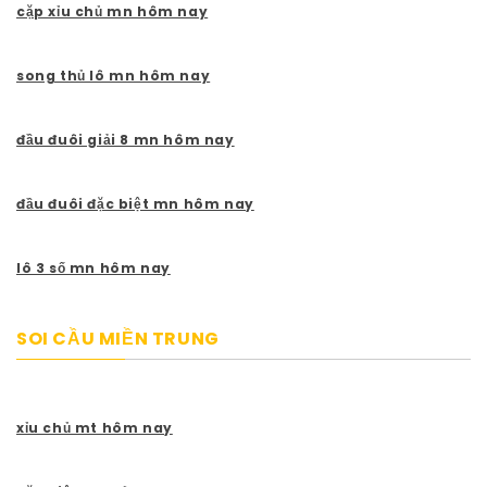
cặp xỉu chủ mn hôm nay
song thủ lô mn hôm nay
đầu đuôi giải 8 mn hôm nay
đầu đuôi đặc biệt mn hôm nay
lô 3 số mn hôm nay
SOI CẦU MIỀN TRUNG
xỉu chủ mt hôm nay