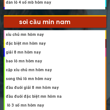
dàn lô 4 số mb hôm nay
soi cầu min nam
xỉu chủ mn hôm nay
đặc biệt mn hôm nay
giải 8 mn hôm nay
bao lô mn hôm nay
cặp xỉu chủ mn hôm nay
song thủ lô mn hôm nay
đầu đuôi giải 8 mn hôm nay
đầu đuôi đặc biệt mn hôm na
lô 3 số mn hôm nay