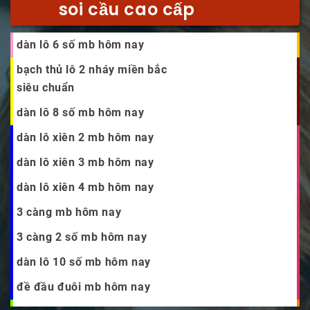
soi cầu cao cấp
dàn lô 6 số mb hôm nay
bạch thủ lô 2 nháy miền bắc
siêu chuẩn
dàn lô 8 số mb hôm nay
dàn lô xiên 2 mb hôm nay
dàn lô xiên 3 mb hôm nay
dàn lô xiên 4 mb hôm nay
3 càng mb hôm nay
3 càng 2 số mb hôm nay
dàn lô 10 số mb hôm nay
đề đầu đuôi mb hôm nay