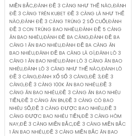
MIỀN BẮC
,
ĐÁNH ĐỀ 3 CÀNG NHƯ THẾ NÀO
,
ĐÁNH
ĐỀ 3 CÀNG TRÊN KUBET ĐỀ 3 CÀNG LÀ NHƯ THẾ
NÀO
,
ĐÁNH ĐỀ 3 CÀNG TRÚNG 2 SỐ CUỐI
,
ĐÁNH
ĐỀ 3 CON TRÚNG BAO NHIÊU
,
ĐÁNH ĐỀ 5 CÀNG
ĂN BAO NHIÊU
,
ĐÁNH ĐỀ BA CÀNG
,
ĐÁNH ĐỀ BA
CÀNG 1 ĂN BAO NHIÊU
,
ĐÁNH ĐỀ BA CÀNG ĂN
BAO NHIÊU
,
ĐÁNH ĐỀ BA CÀNG LÀ GÌ
,
ĐÁNH LÔ 3
CÀNG 1 ĂN BAO NHIÊU
,
ĐÁNH LÔ 3 CÀNG ĂN BAO
NHIÊU
,
ĐÁNH LÔ 3 CÀNG NHƯ THẾ NÀO
,
ĐÁNH LÔ
ĐỀ 3 CÀNG
,
ĐÁNH XỔ SỐ 3 CÀNG
,
ĐỀ 3
,
ĐỀ 3
CÀNG
,
ĐỀ 3 CÀNG 100K ĂN BAO NHIÊU
,
ĐỀ 3
CÀNG ĂN BAO NHIÊU
,
ĐỀ 3 CÀNG ĂN BAO NHIÊU
TIỀN
,
ĐỀ 3 CÀNG ĂN BN
,
ĐỀ 3 CÀNG CÓ BAO
NHIÊU SỐ
,
ĐỀ 3 CÀNG ĐƯỢC BAO NHIÊU
,
ĐỀ 3
CÀNG ĐƯỢC BAO NHIÊU TIỀN
,
ĐỀ 3 CÀNG HÔM
NAY
,
ĐỀ 3 CÀNG MIỀN BẮC
,
ĐỀ 3 CÀNG MIỀN BẮC
1 ĂN BAO NHIÊU
,
ĐỀ 3 CÀNG MIỀN BẮC ĂN BAO