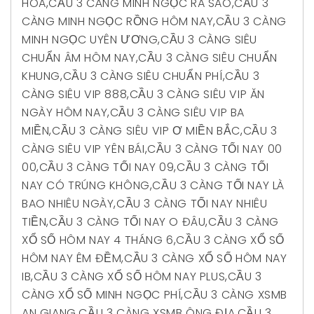
HÒA
,
CẦU 3 CÀNG MINH NGỌC RA SAO
,
CẦU 3
CÀNG MINH NGỌC RỒNG HÔM NAY
,
CẦU 3 CÀNG
MINH NGỌC UYÊN ƯƠNG
,
CẦU 3 CÀNG SIÊU
CHUẨN ÂM HÔM NAY
,
CẦU 3 CÀNG SIÊU CHUẨN
KHUNG
,
CẦU 3 CÀNG SIÊU CHUẨN PHÍ
,
CẦU 3
CÀNG SIÊU VIP 888
,
CẦU 3 CÀNG SIÊU VIP ĂN
NGÀY HÔM NAY
,
CẦU 3 CÀNG SIÊU VIP BA
MIỀN
,
CẦU 3 CÀNG SIÊU VIP Ơ MIỀN BẮC
,
CẦU 3
CÀNG SIÊU VIP YÊN BÁI
,
CẦU 3 CÀNG TỐI NAY 00
00
,
CẦU 3 CÀNG TỐI NAY 09
,
CẦU 3 CÀNG TỐI
NAY CÓ TRÚNG KHÔNG
,
CẦU 3 CÀNG TỐI NAY LÀ
BAO NHIÊU NGÀY
,
CẦU 3 CÀNG TỐI NAY NHIÊU
TIỀN
,
CẦU 3 CÀNG TỐI NAY O ĐÂU
,
CẦU 3 CÀNG
XỔ SỐ HÔM NAY 4 THÁNG 6
,
CẦU 3 CÀNG XỔ SỐ
HÔM NAY ÊM ĐỀM
,
CẦU 3 CÀNG XỔ SỐ HÔM NAY
IB
,
CẦU 3 CÀNG XỔ SỐ HÔM NAY PLUS
,
CẦU 3
CÀNG XỔ SỐ MINH NGỌC PHÍ
,
CẦU 3 CÀNG XSMB
AN GIANG
,
CẦU 3 CÀNG XSMB ÔNG ĐỊA
,
CẦU 3