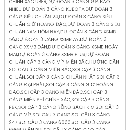
CHÍNH XÁC UBER
,
DỰ ĐOÁN 3 CÀNG GIÁ BAO
NHIÊU
,
DỰ ĐOÁN 3 CÀNG KUBOTA
,
DỰ ĐOÁN 3
CÀNG SIÊU CHUẨN 24
,
DỰ ĐOÁN 3 CÀNG SIÊU
CHUẨN GIỜ HOÀNG ĐẠO
,
DỰ ĐOÁN 3 CÀNG SIÊU
CHUẨN NAM HÔM NAY
,
DỰ ĐOÁN 3 CÀNG XSMB
56
,
DỰ ĐOÁN 3 CÀNG XSMB ÂY
,
DỰ ĐOÁN 3
CÀNG XSMB DÀN
,
DỰ ĐOÁN 3 CÀNG XSMB NGÀY
MAI
,
DỰ ĐOÁN 3 CÀNG XSMB PLUS
,
DỰ ĐOÁN
CHUẨN CẶP 3 CÀNG VÍP MIỀN BẮC
,
HƯỚNG DẪN
SOI CẦU 3 CÀNG MIỀN BẮC
,
SOI CẶP 3 CÀNG
CHUẨN
,
SOI CẶP 3 CÀNG CHUẨN NHẤT
,
SOI CẶP 3
CÀNG ĐẠI PHÁT
,
SOI CẶP 3 CÀNG GIỜ HOÀNG
ĐẠO
,
SOI CẶP 3 CÀNG MIỀN BẮC
,
SOI CẶP 3
CÀNG MIỄN PHÍ CHÍNH XÁC
,
SOI CẶP 3 CÀNG
RBK
,
SOI CẶP 3 CÀNG RỒNG BẠCH KIM
,
SOI CẶP 3
CÀNG VÍP
,
SOI CAU 3 CANG
,
SOI CẦU 3 CÀNG
247
,
SOI CẦU 3 CÀNG 6666
,
SOI CẦU 3 CÀNG
6666 MIỄN PHÍ
,
SOI CẦU 3 CÀNG CAO CẤP