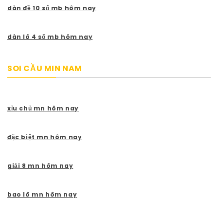
dàn đề 10 số mb hôm nay
dàn lô 4 số mb hôm nay
SOI CẦU MIN NAM
xỉu chủ mn hôm nay
đặc biệt mn hôm nay
giải 8 mn hôm nay
bao lô mn hôm nay