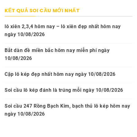
KẾT QUẢ SOI CẦU MỚI NHẤT
lô xiên 2,3,4 hôm nay – lô xiên đẹp nhất hôm nay
ngày 10/08/2026
Bắt dàn đề miền bắc hôm nay miễn phí ngày
10/08/2026
Cặp lô kép đẹp nhất hôm nay ngày 10/08/2026
Soi cầu lô kép đánh là trúng mỗi ngày 10/08/2026
Soi cầu 247 Rồng Bạch Kim, bạch thủ lô kép hôm nay
ngày 10/08/2026