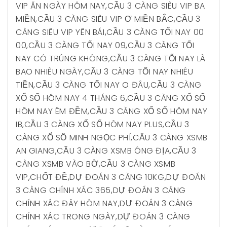
VIP ĂN NGÀY HÔM NAY
,
CẦU 3 CÀNG SIÊU VIP BA
MIỀN
,
CẦU 3 CÀNG SIÊU VIP Ơ MIỀN BẮC
,
CẦU 3
CÀNG SIÊU VIP YÊN BÁI
,
CẦU 3 CÀNG TỐI NAY 00
00
,
CẦU 3 CÀNG TỐI NAY 09
,
CẦU 3 CÀNG TỐI
NAY CÓ TRÚNG KHÔNG
,
CẦU 3 CÀNG TỐI NAY LÀ
BAO NHIÊU NGÀY
,
CẦU 3 CÀNG TỐI NAY NHIÊU
TIỀN
,
CẦU 3 CÀNG TỐI NAY O ĐÂU
,
CẦU 3 CÀNG
XỔ SỐ HÔM NAY 4 THÁNG 6
,
CẦU 3 CÀNG XỔ SỐ
HÔM NAY ÊM ĐỀM
,
CẦU 3 CÀNG XỔ SỐ HÔM NAY
IB
,
CẦU 3 CÀNG XỔ SỐ HÔM NAY PLUS
,
CẦU 3
CÀNG XỔ SỐ MINH NGỌC PHÍ
,
CẦU 3 CÀNG XSMB
AN GIANG
,
CẦU 3 CÀNG XSMB ÔNG ĐỊA
,
CẦU 3
CÀNG XSMB VÀO BỜ
,
CẦU 3 CÀNG XSMB
VIP
,
CHỐT ĐỀ
,
DỰ ĐOÁN 3 CÀNG 10KG
,
DỰ ĐOÁN
3 CÀNG CHÍNH XÁC 365
,
DỰ ĐOÁN 3 CÀNG
CHÍNH XÁC ĐÂY HÔM NAY
,
DỰ ĐOÁN 3 CÀNG
CHÍNH XÁC TRONG NGÀY
,
DỰ ĐOÁN 3 CÀNG