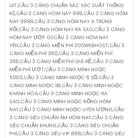
UIT
,
CẦU 3 CÀNG CHUẨN XÁC XÁC SUẤT THỐNG
KÊ
,
CẦU 3 CÀNG HÔM NAY 999
,
CẦU 3 CÀNG HÔM
NAY 9999
,
CẦU 3 CÀNG HÔM NAY A TRÚNG
RỒI
,
CẦU 3 CÀNG HÔM NAY RA SAO
,
CẦU 3 CÀNG
HÔM NAY ƯỚP GÌ
,
CẦU 3 CÀNG HÔM NAY
YÊN
,
CẦU 3 CÀNG MIỄN PHÍ 000WEBHOST
,
CẦU 3
CÀNG MIỄN PHÍ 360
,
CẦU 3 CÀNG MIỄN PHÍ
366
,
CẦU 3 CÀNG MIỄN PHÍ GIÁ RẺ
,
CẦU 3 CÀNG
MIỄN PHÍ ƯỚT
,
CẦU 3 CÀNG MINH NGỌC
5000
,
CẦU 3 CÀNG MINH NGỌC 6 SỐ
,
CẦU 3
CÀNG MINH NGỌC IBI
,
CẦU 3 CÀNG MINH NGỌC
KHÁNH HÒA
,
CẦU 3 CÀNG MINH NGỌC RA
SAO
,
CẦU 3 CÀNG MINH NGỌC RỒNG HÔM
NAY
,
CẦU 3 CÀNG MINH NGỌC UYÊN ƯƠNG
,
CẦU
3 CÀNG SIÊU CHUẨN ÂM HÔM NAY
,
CẦU 3 CÀNG
SIÊU CHUẨN KHUNG
,
CẦU 3 CÀNG SIÊU CHUẨN
PHÍ
,
CẦU 3 CÀNG SIÊU VIP 888
,
CẦU 3 CÀNG SIÊU