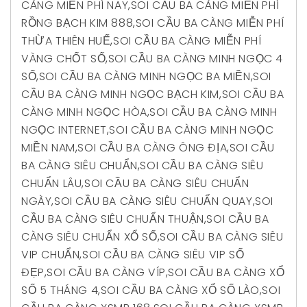
CÀNG MIỄN PHÍ NAY
,
SOI CẦU BA CÀNG MIỄN PHÍ
RỒNG BẠCH KIM 888
,
SOI CẦU BA CÀNG MIỄN PHÍ
THỪA THIÊN HUẾ
,
SOI CẦU BA CÀNG MIỄN PHÍ
VÀNG CHỐT SỐ
,
SOI CẦU BA CÀNG MINH NGỌC 4
SỐ
,
SOI CẦU BA CÀNG MINH NGỌC BA MIỀN
,
SOI
CẦU BA CÀNG MINH NGỌC BẠCH KIM
,
SOI CẦU BA
CÀNG MINH NGỌC HÒA
,
SOI CẦU BA CÀNG MINH
NGỌC INTERNET
,
SOI CẦU BA CÀNG MINH NGỌC
MIỀN NAM
,
SOI CẦU BA CÀNG ÔNG ĐỊA
,
SOI CẦU
BA CÀNG SIÊU CHUẨN
,
SOI CẦU BA CÀNG SIÊU
CHUẨN LÂU
,
SOI CẦU BA CÀNG SIÊU CHUẨN
NGÀY
,
SOI CẦU BA CÀNG SIÊU CHUẨN QUAY
,
SOI
CẦU BA CÀNG SIÊU CHUẨN THUẬN
,
SOI CẦU BA
CÀNG SIÊU CHUẨN XỔ SỐ
,
SOI CẦU BA CÀNG SIÊU
VIP CHUẨN
,
SOI CẦU BA CÀNG SIÊU VIP SỐ
ĐẸP
,
SOI CẦU BA CÀNG VÍP
,
SOI CẦU BA CÀNG XỔ
SỐ 5 THÁNG 4
,
SOI CẦU BA CÀNG XỔ SỐ LÀO
,
SOI