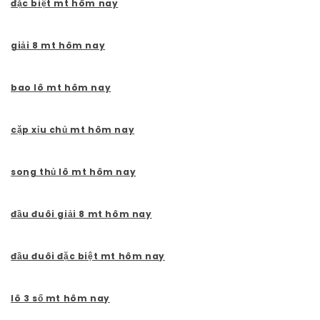
đặc biệt mt hôm nay
giải 8 mt hôm nay
bao lô mt hôm nay
cặp xỉu chủ mt hôm nay
song thủ lô mt hôm nay
đầu đuôi giải 8 mt hôm nay
đầu đuôi đặc biệt mt hôm nay
lô 3 số mt hôm nay