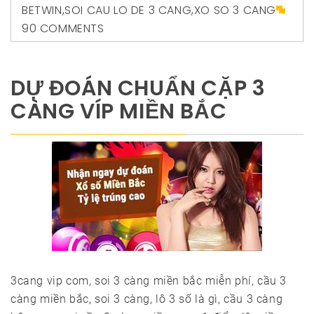
BETWIN
,
SOI CAU LO DE 3 CANG
,
XO SO 3 CANG
90 COMMENTS
DỰ ĐOÁN CHUẨN CẶP 3
CÀNG VÍP MIỀN BẮC
3cang vip com, soi 3 càng miền bắc miễn phí, cầu 3
càng miền bắc, soi 3 càng, lô 3 số là gì, cầu 3 càng