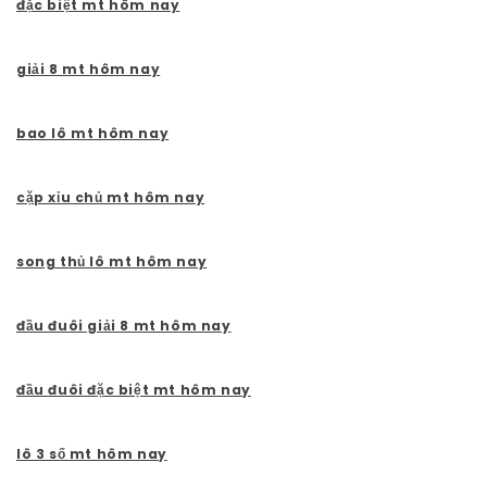
đặc biệt mt hôm nay
giải 8 mt hôm nay
bao lô mt hôm nay
cặp xỉu chủ mt hôm nay
song thủ lô mt hôm nay
đầu đuôi giải 8 mt hôm nay
đầu đuôi đặc biệt mt hôm nay
lô 3 số mt hôm nay