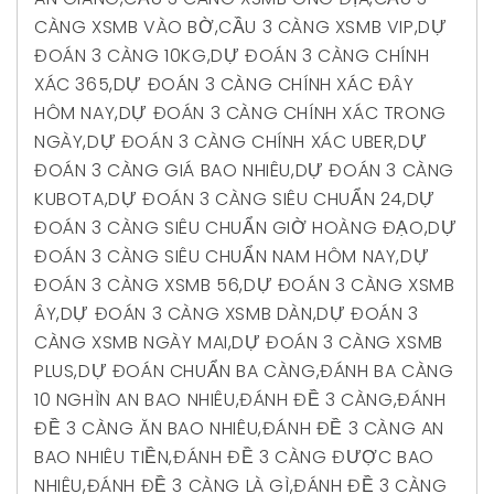
CÀNG XSMB VÀO BỜ
,
CẦU 3 CÀNG XSMB VIP
,
DỰ
ĐOÁN 3 CÀNG 10KG
,
DỰ ĐOÁN 3 CÀNG CHÍNH
XÁC 365
,
DỰ ĐOÁN 3 CÀNG CHÍNH XÁC ĐÂY
HÔM NAY
,
DỰ ĐOÁN 3 CÀNG CHÍNH XÁC TRONG
NGÀY
,
DỰ ĐOÁN 3 CÀNG CHÍNH XÁC UBER
,
DỰ
ĐOÁN 3 CÀNG GIÁ BAO NHIÊU
,
DỰ ĐOÁN 3 CÀNG
KUBOTA
,
DỰ ĐOÁN 3 CÀNG SIÊU CHUẨN 24
,
DỰ
ĐOÁN 3 CÀNG SIÊU CHUẨN GIỜ HOÀNG ĐẠO
,
DỰ
ĐOÁN 3 CÀNG SIÊU CHUẨN NAM HÔM NAY
,
DỰ
ĐOÁN 3 CÀNG XSMB 56
,
DỰ ĐOÁN 3 CÀNG XSMB
ÂY
,
DỰ ĐOÁN 3 CÀNG XSMB DÀN
,
DỰ ĐOÁN 3
CÀNG XSMB NGÀY MAI
,
DỰ ĐOÁN 3 CÀNG XSMB
PLUS
,
DỰ ĐOÁN CHUẨN BA CÀNG
,
ĐÁNH BA CÀNG
10 NGHÌN AN BAO NHIÊU
,
ĐÁNH ĐỀ 3 CÀNG
,
ĐÁNH
ĐỀ 3 CÀNG ĂN BAO NHIÊU
,
ĐÁNH ĐỀ 3 CÀNG AN
BAO NHIÊU TIỀN
,
ĐÁNH ĐỀ 3 CÀNG ĐƯỢC BAO
NHIÊU
,
ĐÁNH ĐỀ 3 CÀNG LÀ GÌ
,
ĐÁNH ĐỀ 3 CÀNG