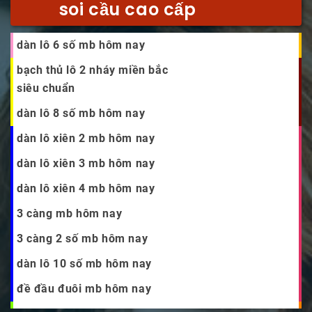
soi cầu cao cấp
dàn lô 6 số mb hôm nay
bạch thủ lô 2 nháy miền bắc
siêu chuẩn
dàn lô 8 số mb hôm nay
dàn lô xiên 2 mb hôm nay
dàn lô xiên 3 mb hôm nay
dàn lô xiên 4 mb hôm nay
3 càng mb hôm nay
3 càng 2 số mb hôm nay
dàn lô 10 số mb hôm nay
đề đầu đuôi mb hôm nay