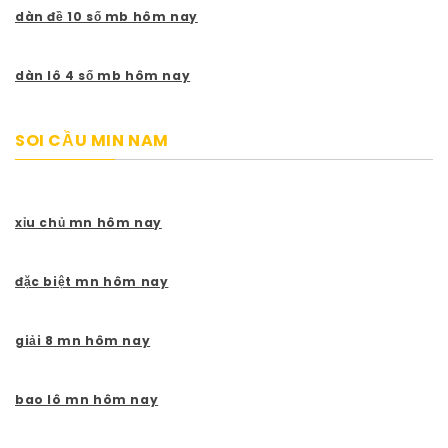
dàn đề 10 số mb hôm nay
dàn lô 4 số mb hôm nay
SOI CẦU MIN NAM
xỉu chủ mn hôm nay
đặc biệt mn hôm nay
giải 8 mn hôm nay
bao lô mn hôm nay