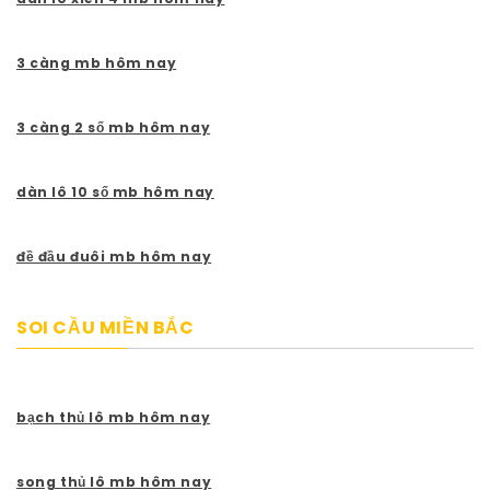
3 càng mb hôm nay
3 càng 2 số mb hôm nay
dàn lô 10 số mb hôm nay
đề đầu đuôi mb hôm nay
SOI CẦU MIỀN BẮC
bạch thủ lô mb hôm nay
song thủ lô mb hôm nay