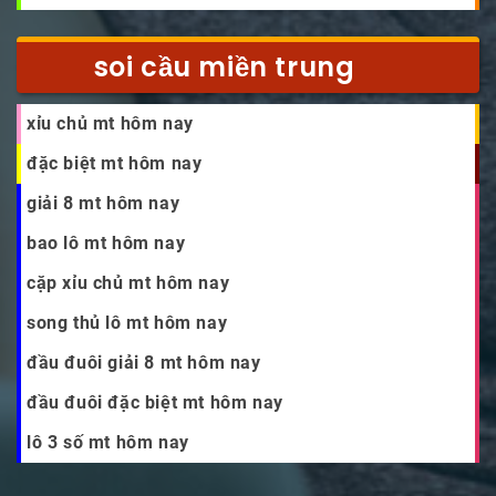
soi cầu miền trung
xỉu chủ mt hôm nay
đặc biệt mt hôm nay
giải 8 mt hôm nay
bao lô mt hôm nay
cặp xỉu chủ mt hôm nay
song thủ lô mt hôm nay
đầu đuôi giải 8 mt hôm nay
đầu đuôi đặc biệt mt hôm nay
lô 3 số mt hôm nay