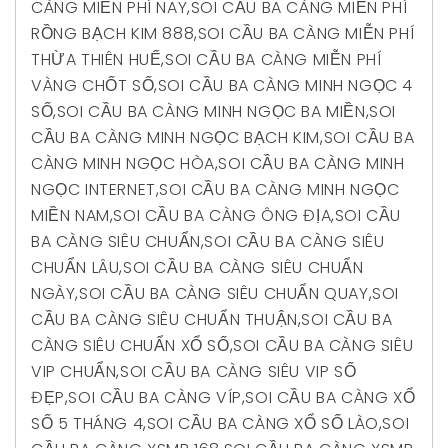
CÀNG MIỄN PHÍ NAY
,
SOI CẦU BA CÀNG MIỄN PHÍ
RỒNG BẠCH KIM 888
,
SOI CẦU BA CÀNG MIỄN PHÍ
THỪA THIÊN HUẾ
,
SOI CẦU BA CÀNG MIỄN PHÍ
VÀNG CHỐT SỐ
,
SOI CẦU BA CÀNG MINH NGỌC 4
SỐ
,
SOI CẦU BA CÀNG MINH NGỌC BA MIỀN
,
SOI
CẦU BA CÀNG MINH NGỌC BẠCH KIM
,
SOI CẦU BA
CÀNG MINH NGỌC HÒA
,
SOI CẦU BA CÀNG MINH
NGỌC INTERNET
,
SOI CẦU BA CÀNG MINH NGỌC
MIỀN NAM
,
SOI CẦU BA CÀNG ÔNG ĐỊA
,
SOI CẦU
BA CÀNG SIÊU CHUẨN
,
SOI CẦU BA CÀNG SIÊU
CHUẨN LÂU
,
SOI CẦU BA CÀNG SIÊU CHUẨN
NGÀY
,
SOI CẦU BA CÀNG SIÊU CHUẨN QUAY
,
SOI
CẦU BA CÀNG SIÊU CHUẨN THUẬN
,
SOI CẦU BA
CÀNG SIÊU CHUẨN XỔ SỐ
,
SOI CẦU BA CÀNG SIÊU
VIP CHUẨN
,
SOI CẦU BA CÀNG SIÊU VIP SỐ
ĐẸP
,
SOI CẦU BA CÀNG VÍP
,
SOI CẦU BA CÀNG XỔ
SỐ 5 THÁNG 4
,
SOI CẦU BA CÀNG XỔ SỐ LÀO
,
SOI