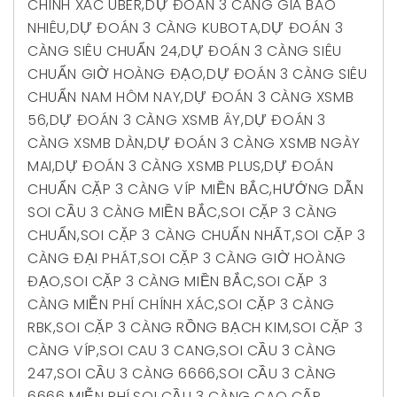
CHÍNH XÁC UBER
,
DỰ ĐOÁN 3 CÀNG GIÁ BAO
NHIÊU
,
DỰ ĐOÁN 3 CÀNG KUBOTA
,
DỰ ĐOÁN 3
CÀNG SIÊU CHUẨN 24
,
DỰ ĐOÁN 3 CÀNG SIÊU
CHUẨN GIỜ HOÀNG ĐẠO
,
DỰ ĐOÁN 3 CÀNG SIÊU
CHUẨN NAM HÔM NAY
,
DỰ ĐOÁN 3 CÀNG XSMB
56
,
DỰ ĐOÁN 3 CÀNG XSMB ÂY
,
DỰ ĐOÁN 3
CÀNG XSMB DÀN
,
DỰ ĐOÁN 3 CÀNG XSMB NGÀY
MAI
,
DỰ ĐOÁN 3 CÀNG XSMB PLUS
,
DỰ ĐOÁN
CHUẨN CẶP 3 CÀNG VÍP MIỀN BẮC
,
HƯỚNG DẪN
SOI CẦU 3 CÀNG MIỀN BẮC
,
SOI CẶP 3 CÀNG
CHUẨN
,
SOI CẶP 3 CÀNG CHUẨN NHẤT
,
SOI CẶP 3
CÀNG ĐẠI PHÁT
,
SOI CẶP 3 CÀNG GIỜ HOÀNG
ĐẠO
,
SOI CẶP 3 CÀNG MIỀN BẮC
,
SOI CẶP 3
CÀNG MIỄN PHÍ CHÍNH XÁC
,
SOI CẶP 3 CÀNG
RBK
,
SOI CẶP 3 CÀNG RỒNG BẠCH KIM
,
SOI CẶP 3
CÀNG VÍP
,
SOI CAU 3 CANG
,
SOI CẦU 3 CÀNG
247
,
SOI CẦU 3 CÀNG 6666
,
SOI CẦU 3 CÀNG
6666 MIỄN PHÍ
,
SOI CẦU 3 CÀNG CAO CẤP