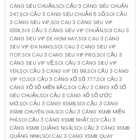
CÀNG SIÊU CHUẨN
,
SOI CẦU 3 CÀNG SIÊU CHUẨN
247
,
SOI CẦU 3 CÀNG SIÊU CHUẨN 6 SỐ
,
SOI CẦU
3 CÀNG SIÊU VIP
,
SOI CAU 3 CÀNG SIEU VIP
100K
,
SOI CẦU 3 CÀNG SIÊU VIP CHUẨN
,
SOI CAU 3
CANG SIEU VIP DE HOM NAY
,
SOI CAU 3 CANG
SIEU VIP ĐA NANG
,
SOI CAU 3 CANG SIEU VIP
ITOP
,
SOI CAU 3 CANG SIEU VIP PRO
,
SOI CẦU 3
CÀNG SIEU VIP VỀ
,
SOI CẦU 3 CÀNG SIEU VIP
YÊN
,
SOI CẦU 3 CÀNG VIP 00 99
,
SOI CẦU 3 CÀNG
VIP YO
,
SOI CẦU 3 CÀNG XỔ SỐ 777
,
SOI CẦU 3
CÀNG XỔ SỐ MIỀN BẮC
,
SOI CẦU 3 CÀNG XỔ SỐ
SIÊU CHUẨN
,
SOI CẦU 3 CÀNG XỔ SỐ ƯỚC
MƠ
,
SOI CẦU 3 CÀNG XSMB
,
SOI CẦU 3 CÀNG
XSMB CHUYÊN GIA
,
SOI CẦU 3 CÀNG XSMB MIỄN
PHÍ
,
SOI CẦU 3 CÀNG XSMB NHẤT
,
SOI CẦU 3
CÀNG XSMB QUẢNG NGÃI
,
SOI CẦU 3 CÀNG XSMB
QUẢNG NINH
,
SOI CAU 3 CANG XSMB QUAY