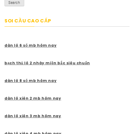
Search
SOI CẦU CAO CẤP
dàn lô 6 số mb hôm nay
bạch thủ lô 2 nháy miền bắc siêu chuẩn
dàn lô 8 số mb hôm nay
dàn lô xiên 2 mb hôm nay
dàn lô xiên 3 mb hôm nay
dàn lô xiên 4 mb hôm nay