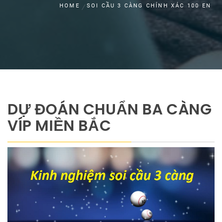
HOME
SOI CẦU 3 CÀNG CHÍNH XÁC 100 EN
DỰ ĐOÁN CHUẨN BA CÀNG
VÍP MIỀN BẮC