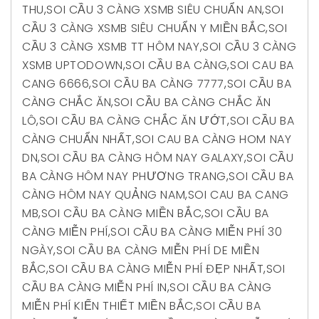
THU
,
SOI CẦU 3 CÀNG XSMB SIÊU CHUẨN AN
,
SOI
CẦU 3 CÀNG XSMB SIÊU CHUẨN Y MIỀN BẮC
,
SOI
CẦU 3 CÀNG XSMB TT HÔM NAY
,
SOI CẦU 3 CÀNG
XSMB UPTODOWN
,
SOI CẦU BA CÀNG
,
SOI CAU BA
CANG 6666
,
SOI CẦU BA CÀNG 7777
,
SOI CẦU BA
CÀNG CHẮC ĂN
,
SOI CẦU BA CÀNG CHẮC ĂN
LÔ
,
SOI CẦU BA CÀNG CHẮC ĂN ƯỚT
,
SOI CẦU BA
CÀNG CHUẨN NHẤT
,
SOI CAU BA CÀNG HOM NAY
DN
,
SOI CẦU BA CÀNG HÔM NAY GALAXY
,
SOI CẦU
BA CÀNG HÔM NAY PHƯƠNG TRANG
,
SOI CẦU BA
CÀNG HÔM NAY QUẢNG NAM
,
SOI CAU BA CANG
MB
,
SOI CẦU BA CÀNG MIỀN BẮC
,
SOI CẦU BA
CÀNG MIỄN PHÍ
,
SOI CẦU BA CÀNG MIỄN PHÍ 30
NGÀY
,
SOI CẦU BA CÀNG MIỄN PHÍ DE MIỀN
BẮC
,
SOI CẦU BA CÀNG MIỄN PHÍ ĐẸP NHẤT
,
SOI
CẦU BA CÀNG MIỄN PHÍ IN
,
SOI CẦU BA CÀNG
MIỄN PHÍ KIẾN THIẾT MIỀN BẮC
,
SOI CẦU BA