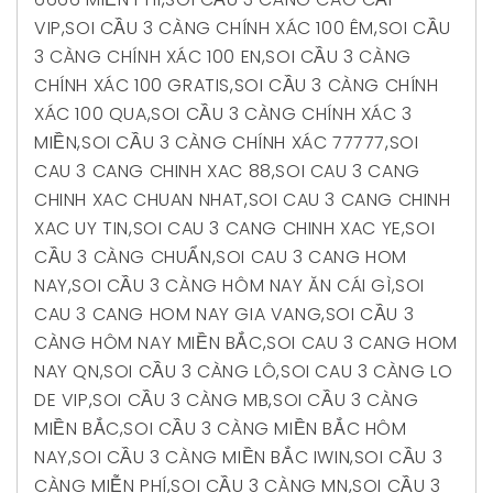
VIP
,
SOI CẦU 3 CÀNG CHÍNH XÁC 100 ÊM
,
SOI CẦU
3 CÀNG CHÍNH XÁC 100 EN
,
SOI CẦU 3 CÀNG
CHÍNH XÁC 100 GRATIS
,
SOI CẦU 3 CÀNG CHÍNH
XÁC 100 QUA
,
SOI CẦU 3 CÀNG CHÍNH XÁC 3
MIỀN
,
SOI CẦU 3 CÀNG CHÍNH XÁC 77777
,
SOI
CAU 3 CANG CHINH XAC 88
,
SOI CAU 3 CANG
CHINH XAC CHUAN NHAT
,
SOI CAU 3 CANG CHINH
XAC UY TIN
,
SOI CAU 3 CANG CHINH XAC YE
,
SOI
CẦU 3 CÀNG CHUẨN
,
SOI CAU 3 CANG HOM
NAY
,
SOI CẦU 3 CÀNG HÔM NAY ĂN CÁI GÌ
,
SOI
CAU 3 CANG HOM NAY GIA VANG
,
SOI CẦU 3
CÀNG HÔM NAY MIỀN BẮC
,
SOI CAU 3 CANG HOM
NAY QN
,
SOI CẦU 3 CÀNG LÔ
,
SOI CAU 3 CÀNG LO
DE VIP
,
SOI CẦU 3 CÀNG MB
,
SOI CẦU 3 CÀNG
MIỀN BẮC
,
SOI CẦU 3 CÀNG MIỀN BẮC HÔM
NAY
,
SOI CẦU 3 CÀNG MIỀN BẮC IWIN
,
SOI CẦU 3
CÀNG MIỄN PHÍ
,
SOI CẦU 3 CÀNG MN
,
SOI CẦU 3