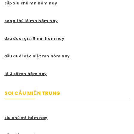
cặp xỉu chủ mn hôm nay
song thủ lô mn hôm nay
đầu đuôi giải 8 mn hôm nay
đầu đuôi đặc biệt mn hôm nay
lô 3 số mn hôm nay
SOI CẦU MIỀN TRUNG
xỉu chủ mt hôm nay