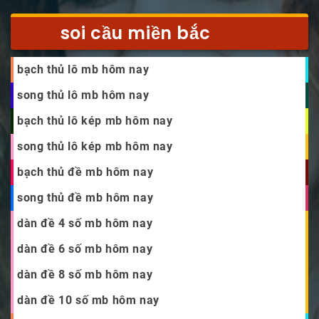
soi cầu miền bắc
bạch thủ lô mb hôm nay
song thủ lô mb hôm nay
bạch thủ lô kép mb hôm nay
song thủ lô kép mb hôm nay
bạch thủ đề mb hôm nay
song thủ đề mb hôm nay
dàn đề 4 số mb hôm nay
dàn đề 6 số mb hôm nay
dàn đề 8 số mb hôm nay
dàn đề 10 số mb hôm nay