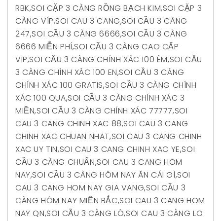
RBK
,
SOI CẶP 3 CÀNG RỒNG BẠCH KIM
,
SOI CẶP 3
CÀNG VÍP
,
SOI CAU 3 CANG
,
SOI CẦU 3 CÀNG
247
,
SOI CẦU 3 CÀNG 6666
,
SOI CẦU 3 CÀNG
6666 MIỄN PHÍ
,
SOI CẦU 3 CÀNG CAO CẤP
VIP
,
SOI CẦU 3 CÀNG CHÍNH XÁC 100 ÊM
,
SOI CẦU
3 CÀNG CHÍNH XÁC 100 EN
,
SOI CẦU 3 CÀNG
CHÍNH XÁC 100 GRATIS
,
SOI CẦU 3 CÀNG CHÍNH
XÁC 100 QUA
,
SOI CẦU 3 CÀNG CHÍNH XÁC 3
MIỀN
,
SOI CẦU 3 CÀNG CHÍNH XÁC 77777
,
SOI
CAU 3 CANG CHINH XAC 88
,
SOI CAU 3 CANG
CHINH XAC CHUAN NHAT
,
SOI CAU 3 CANG CHINH
XAC UY TIN
,
SOI CAU 3 CANG CHINH XAC YE
,
SOI
CẦU 3 CÀNG CHUẨN
,
SOI CAU 3 CANG HOM
NAY
,
SOI CẦU 3 CÀNG HÔM NAY ĂN CÁI GÌ
,
SOI
CAU 3 CANG HOM NAY GIA VANG
,
SOI CẦU 3
CÀNG HÔM NAY MIỀN BẮC
,
SOI CAU 3 CANG HOM
NAY QN
,
SOI CẦU 3 CÀNG LÔ
,
SOI CAU 3 CÀNG LO