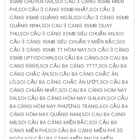
XSMB CHUYÊN GIA
,
SOI CẦU 3 CÀNG XSMB MIỄN
PHÍ
,
SOI CẦU 3 CÀNG XSMB NHẤT
,
SOI CẦU 3
CÀNG XSMB QUẢNG NGÃI
,
SOI CẦU 3 CÀNG XSMB
QUẢNG NINH
,
SOI CAU 3 CANG XSMB QUAY
THU
,
SOI CẦU 3 CÀNG XSMB SIÊU CHUẨN AN
,
SOI
CẦU 3 CÀNG XSMB SIÊU CHUẨN Y MIỀN BẮC
,
SOI
CẦU 3 CÀNG XSMB TT HÔM NAY
,
SOI CẦU 3 CÀNG
XSMB UPTODOWN
,
SOI CẦU BA CÀNG
,
SOI CAU BA
CANG 6666
,
SOI CẦU BA CÀNG 7777
,
SOI CẦU BA
CÀNG CHẮC ĂN
,
SOI CẦU BA CÀNG CHẮC ĂN
LÔ
,
SOI CẦU BA CÀNG CHẮC ĂN ƯỚT
,
SOI CẦU BA
CÀNG CHUẨN NHẤT
,
SOI CAU BA CÀNG HOM NAY
DN
,
SOI CẦU BA CÀNG HÔM NAY GALAXY
,
SOI CẦU
BA CÀNG HÔM NAY PHƯƠNG TRANG
,
SOI CẦU BA
CÀNG HÔM NAY QUẢNG NAM
,
SOI CAU BA CANG
MB
,
SOI CẦU BA CÀNG MIỀN BẮC
,
SOI CẦU BA
CÀNG MIỄN PHÍ
,
SOI CẦU BA CÀNG MIỄN PHÍ 30
NGÀY
,
SOI CẦU BA CÀNG MIỄN PHÍ DE MIỀN