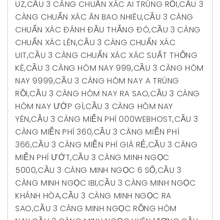
UZ
,
CẦU 3 CÀNG CHUẨN XÁC AI TRÚNG RỒI
,
CẦU 3
CÀNG CHUẨN XÁC ĂN BAO NHIÊU
,
CẦU 3 CÀNG
CHUẨN XÁC ĐÁNH ĐẦU THẮNG ĐÓ
,
CẦU 3 CÀNG
CHUẨN XÁC LÊN
,
CẦU 3 CÀNG CHUẨN XÁC
UIT
,
CẦU 3 CÀNG CHUẨN XÁC XÁC SUẤT THỐNG
KÊ
,
CẦU 3 CÀNG HÔM NAY 999
,
CẦU 3 CÀNG HÔM
NAY 9999
,
CẦU 3 CÀNG HÔM NAY A TRÚNG
RỒI
,
CẦU 3 CÀNG HÔM NAY RA SAO
,
CẦU 3 CÀNG
HÔM NAY ƯỚP GÌ
,
CẦU 3 CÀNG HÔM NAY
YÊN
,
CẦU 3 CÀNG MIỄN PHÍ 000WEBHOST
,
CẦU 3
CÀNG MIỄN PHÍ 360
,
CẦU 3 CÀNG MIỄN PHÍ
366
,
CẦU 3 CÀNG MIỄN PHÍ GIÁ RẺ
,
CẦU 3 CÀNG
MIỄN PHÍ ƯỚT
,
CẦU 3 CÀNG MINH NGỌC
5000
,
CẦU 3 CÀNG MINH NGỌC 6 SỐ
,
CẦU 3
CÀNG MINH NGỌC IBI
,
CẦU 3 CÀNG MINH NGỌC
KHÁNH HÒA
,
CẦU 3 CÀNG MINH NGỌC RA
SAO
,
CẦU 3 CÀNG MINH NGỌC RỒNG HÔM