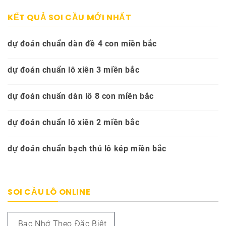
KẾT QUẢ SOI CẦU MỚI NHẤT
dự đoán chuẩn dàn đề 4 con miền bắc
dự đoán chuẩn lô xiên 3 miền bắc
dự đoán chuẩn dàn lô 8 con miền bắc
dự đoán chuẩn lô xiên 2 miền bắc
dự đoán chuẩn bạch thủ lô kép miền bắc
SOI CẦU LÔ ONLINE
Bạc Nhớ Theo Đặc Biệt