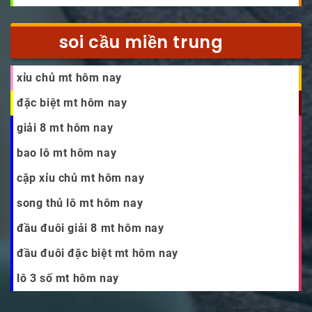
soi cầu miền trung
xỉu chủ mt hôm nay
đặc biệt mt hôm nay
giải 8 mt hôm nay
bao lô mt hôm nay
cặp xỉu chủ mt hôm nay
song thủ lô mt hôm nay
đầu đuôi giải 8 mt hôm nay
đầu đuôi đặc biệt mt hôm nay
lô 3 số mt hôm nay