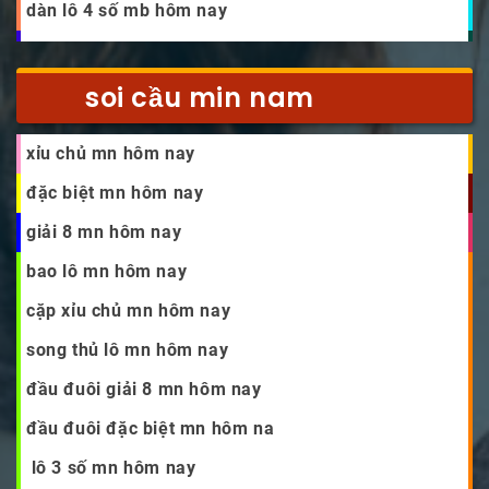
dàn lô 4 số mb hôm nay
soi cầu min nam
xỉu chủ mn hôm nay
đặc biệt mn hôm nay
giải 8 mn hôm nay
bao lô mn hôm nay
cặp xỉu chủ mn hôm nay
song thủ lô mn hôm nay
đầu đuôi giải 8 mn hôm nay
đầu đuôi đặc biệt mn hôm na
lô 3 số mn hôm nay