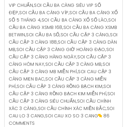
VIP CHUẨN
,
SOI CẦU BA CÀNG SIÊU VIP SỐ
ĐẸP
,
SOI CẦU BA CÀNG VÍP
,
SOI CẦU BA CÀNG XỔ
SỐ 5 THÁNG 4
,
SOI CẦU BA CÀNG XỔ SỐ LÀO
,
SOI
CẦU BA CÀNG XSMB 168
,
SOI CẦU BA CÀNG XSMB
BETWIN
,
SOI CẦU BA SỐ
,
SOI CẦU CẶP 3 CÀNG
,
SOI
CẦU CẶP 3 CÀNG 188
,
SOI CẦU CẶP 3 CÀNG DÀN
MB
,
SOI CẦU CẶP 3 CÀNG GIỜ HOÀNG ĐẠO
,
SOI
CẦU CẶP 3 CÀNG HÀNG NGÀY
,
SOI CẦU CẶP 3
CÀNG HÔM NAY
,
SOI CẦU CẶP 3 CÀNG MB
,
SOI
CẦU CẶP 3 CÀNG MB MIỄN PHÍ
,
SOI CAU CẶP 3
CÀNG MIEN BAC
,
SOI CẦU CẶP 3 CÀNG MIỄN
PHÍ
,
SOI CẦU CẶP 3 CÀNG RỒNG BẠCH KIM
,
SOI
CẦU CẶP 3 CÀNG RỒNG BẠCH KIM MIỄN PHÍ
,
SOI
CẦU CẶP 3 CÀNG SIÊU CHUẨN
,
SOI CẦU CHÍNH
XÁC 3 CÀNG
,
SOI CẦU CHÍNH XÁC MIỀN BẮC
,
SOI
CAU LO 3 CANG
,
SOI CAU XO SO 3 CANG
86
COMMENTS