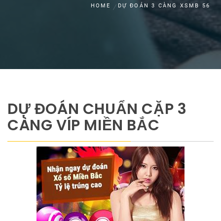
HOME
DỰ ĐOÁN 3 CÀNG XSMB 56
DỰ ĐOÁN CHUẨN CẶP 3
CÀNG VÍP MIỀN BẮC