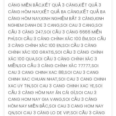
CÀNG MIỀN BẮC
,
KẾT QUẢ 3 CÀNG
,
KẾT QUẢ 3
CÀNG HÔM NAY
,
KẾT QUẢ BA CÀNG
,
KẾT QUẢ BA
CÀNG HÔM NAY
,
KINH NGHIỆM BẮT 3 CÀNG
,
KINH
NGHIEM DANH DE 3 CANG
,
SOI CAU 3 CANG
,
SOI
CẦU 3 CÀNG 247
,
SOI CẦU 3 CÀNG 6666 MIỄN
PHÍ
,
SOI CẦU 3 CÀNG CHÍNH XÁC 100 ÊM
,
SOI CẦU
3 CÀNG CHÍNH XÁC 100 EN
,
SOI CẦU 3 CÀNG
CHÍNH XÁC 100 GRATIS
,
SOI CẦU 3 CÀNG CHÍNH
XÁC 100 QUA
,
SOI CẦU 3 CÀNG CHÍNH XÁC 3
MIỀN
,
SOI CẦU 3 CÀNG CHÍNH XÁC 77777
,
SOI
CAU 3 CANG CHINH XAC 88
,
SOI CAU 3 CANG
CHINH XAC CHUAN NHAT
,
SOI CAU 3 CANG CHINH
XAC UY TIN
,
SOI CAU 3 CANG CHINH XAC YE
,
SOI
CẦU 3 CÀNG HÔM NAY ĂN CÁI GÌ
,
SOI CAU 3
CANG HOM NAY GIA VANG
,
SOI CẦU 3 CÀNG
HÔM NAY MIỀN BẮC
,
SOI CAU 3 CANG HOM NAY
QN
,
SOI CAU 3 CÀNG LO DE VIP
,
SOI CẦU 3 CÀNG