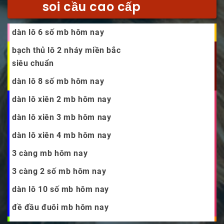
soi cầu cao cấp
dàn lô 6 số mb hôm nay
bạch thủ lô 2 nháy miền bắc
siêu chuẩn
dàn lô 8 số mb hôm nay
dàn lô xiên 2 mb hôm nay
dàn lô xiên 3 mb hôm nay
dàn lô xiên 4 mb hôm nay
3 càng mb hôm nay
3 càng 2 số mb hôm nay
dàn lô 10 số mb hôm nay
đề đầu đuôi mb hôm nay