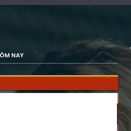
HÔM NAY