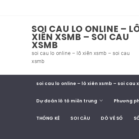
Skip
to
content
SOI CAU LO ONLINE – L
XIÊN XSMB – SOI CAU
XSMB
soi cau lo online – lô xiên xsmb – soi cau
xsmb
soi cau lo online – lô xiên xsmb – soi cau
Dự đoán lô tô miền trung
Phương ph
THỐNG KÊ
SOI CẦU
DÒ VÉ SỐ
S