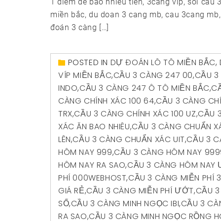
1 điểm đề bao nhiêu tiền, 3cang vip, soi cầu 
miền bắc, du doan 3 cang mb, cau 3cang mb, 
đoán 3 càng […]
POSTED IN
DỰ ĐOÁN LÔ TÔ MIỀN BẮC
,
VÍP MIỀN BẮC
,
CẦU 3 CÀNG 247 00
,
CẦU 3
INDO
,
CẦU 3 CÀNG 247 Ô TÔ MIỀN BẮC
,
CẦ
CÀNG CHÍNH XÁC 100 64
,
CẦU 3 CÀNG CHÍ
TRX
,
CẦU 3 CÀNG CHÍNH XÁC 100 UZ
,
CẦU 3
XÁC ĂN BAO NHIÊU
,
CẦU 3 CÀNG CHUẨN X
LÊN
,
CẦU 3 CÀNG CHUẨN XÁC UIT
,
CẦU 3 C
HÔM NAY 999
,
CẦU 3 CÀNG HÔM NAY 999
HÔM NAY RA SAO
,
CẦU 3 CÀNG HÔM NAY 
PHÍ 000WEBHOST
,
CẦU 3 CÀNG MIỄN PHÍ 
GIÁ RẺ
,
CẦU 3 CÀNG MIỄN PHÍ ƯỚT
,
CẦU 3
SỐ
,
CẦU 3 CÀNG MINH NGỌC IBI
,
CẦU 3 CÀ
RA SAO
,
CẦU 3 CÀNG MINH NGỌC RỒNG H