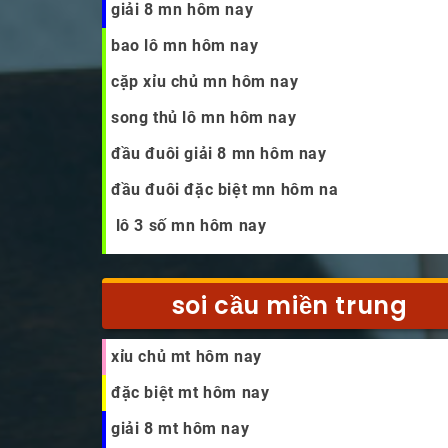
giải 8 mn hôm nay
bao lô mn hôm nay
cặp xỉu chủ mn hôm nay
song thủ lô mn hôm nay
đầu đuôi giải 8 mn hôm nay
đầu đuôi đặc biệt mn hôm na
lô 3 số mn hôm nay
soi cầu miền trung
xỉu chủ mt hôm nay
đặc biệt mt hôm nay
giải 8 mt hôm nay