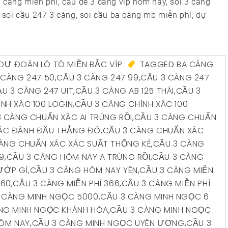
3 càng miền phí, cầu de 3 càng vip hom nay, soi 3 càng
soi cầu 247 3 càng, soi cầu ba càng mb miễn phí, dự
DỰ ĐOÁN LÔ TÔ MIỀN BẮC VÍP
TAGGED
BA CÀNG
 CÀNG 247 50
,
CẦU 3 CÀNG 247 99
,
CẦU 3 CÀNG 247
U 3 CÀNG 247 UIT
,
CẦU 3 CÀNG AB 125 THÁI
,
CẦU 3
NH XÁC 100 LOGIN
,
CẦU 3 CÀNG CHÍNH XÁC 100
 CÀNG CHUẨN XÁC AI TRÚNG RỒI
,
CẦU 3 CÀNG CHUẨN
ÁC ĐÁNH ĐẦU THẮNG ĐÓ
,
CẦU 3 CÀNG CHUẨN XÁC
ÀNG CHUẨN XÁC XÁC SUẤT THỐNG KÊ
,
CẦU 3 CÀNG
9
,
CẦU 3 CÀNG HÔM NAY A TRÚNG RỒI
,
CẦU 3 CÀNG
ƯỚP GÌ
,
CẦU 3 CÀNG HÔM NAY YÊN
,
CẦU 3 CÀNG MIỄN
360
,
CẦU 3 CÀNG MIỄN PHÍ 366
,
CẦU 3 CÀNG MIỄN PHÍ
 CÀNG MINH NGỌC 5000
,
CẦU 3 CÀNG MINH NGỌC 6
NG MINH NGỌC KHÁNH HÒA
,
CẦU 3 CÀNG MINH NGỌC
ÔM NAY
,
CẦU 3 CÀNG MINH NGỌC UYÊN ƯƠNG
,
CẦU 3