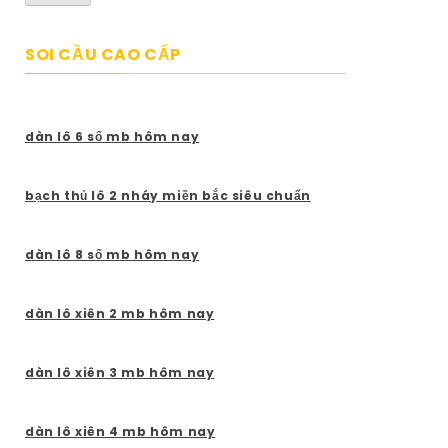
SOI CẦU CAO CẤP
dàn lô 6 số mb hôm nay
bạch thủ lô 2 nháy miền bắc siêu chuẩn
dàn lô 8 số mb hôm nay
dàn lô xiên 2 mb hôm nay
dàn lô xiên 3 mb hôm nay
dàn lô xiên 4 mb hôm nay