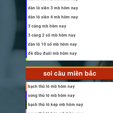
dàn lô xiên 3 mb hôm nay
dàn lô xiên 4 mb hôm nay
3 càng mb hôm nay
3 càng 2 số mb hôm nay
dàn lô 10 số mb hôm nay
đề đầu đuôi mb hôm nay
soi cầu miền bắc
bạch thủ lô mb hôm nay
song thủ lô mb hôm nay
bạch thủ lô kép mb hôm nay