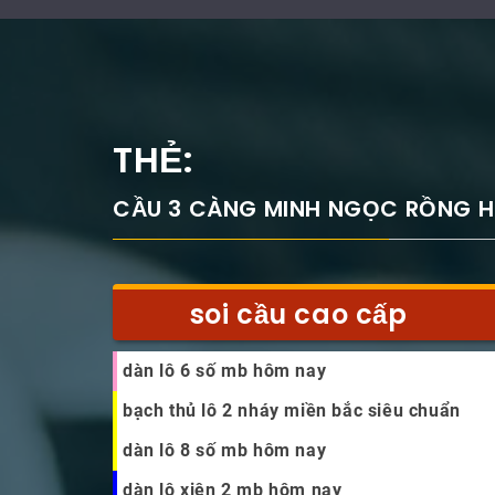
THẺ:
CẦU 3 CÀNG MINH NGỌC RỒNG 
soi cầu cao cấp
dàn lô 6 số mb hôm nay
bạch thủ lô 2 nháy miền bắc siêu chuẩn
dàn lô 8 số mb hôm nay
dàn lô xiên 2 mb hôm nay