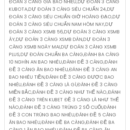
ĐOÁN 3 CÀNG GIÁ BAO NHIÊU
,
DỰ ĐOÁN 3 CÀNG
KUBOTA
,
DỰ ĐOÁN 3 CÀNG SIÊU CHUẨN 24
,
DỰ
ĐOÁN 3 CÀNG SIÊU CHUẨN GIỜ HOÀNG ĐẠO
,
DỰ
ĐOÁN 3 CÀNG SIÊU CHUẨN NAM HÔM NAY
,
DỰ
ĐOÁN 3 CÀNG XSMB 56
,
DỰ ĐOÁN 3 CÀNG XSMB
ÂY
,
DỰ ĐOÁN 3 CÀNG XSMB DÀN
,
DỰ ĐOÁN 3
CÀNG XSMB NGÀY MAI
,
DỰ ĐOÁN 3 CÀNG XSMB
PLUS
,
DỰ ĐOÁN CHUẨN BA CÀNG
,
ĐÁNH BA CÀNG
10 NGHÌN AN BAO NHIÊU
,
ĐÁNH ĐỀ 3 CÀNG
,
ĐÁNH
ĐỀ 3 CÀNG ĂN BAO NHIÊU
,
ĐÁNH ĐỀ 3 CÀNG AN
BAO NHIÊU TIỀN
,
ĐÁNH ĐỀ 3 CÀNG ĐƯỢC BAO
NHIÊU
,
ĐÁNH ĐỀ 3 CÀNG LÀ GÌ
,
ĐÁNH ĐỀ 3 CÀNG
MIỀN BẮC
,
ĐÁNH ĐỀ 3 CÀNG NHƯ THẾ NÀO
,
ĐÁNH
ĐỀ 3 CÀNG TRÊN KUBET ĐỀ 3 CÀNG LÀ NHƯ THẾ
NÀO
,
ĐÁNH ĐỀ 3 CÀNG TRÚNG 2 SỐ CUỐI
,
ĐÁNH
ĐỀ 3 CON TRÚNG BAO NHIÊU
,
ĐÁNH ĐỀ 5 CÀNG
ĂN BAO NHIÊU
,
ĐÁNH ĐỀ BA CÀNG
,
ĐÁNH ĐỀ BA
CÀNG 1 ĂN BAO NHIÊU
,
ĐÁNH ĐỀ BA CÀNG ĂN