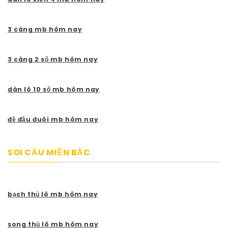
3 càng mb hôm nay
3 càng 2 số mb hôm nay
dàn lô 10 số mb hôm nay
đề đầu đuôi mb hôm nay
SOI CẦU MIỀN BẮC
bạch thủ lô mb hôm nay
song thủ lô mb hôm nay