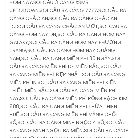
HÔM NAY
,
SOI CẦU 3 CÀNG XSMB
UPTODOWN
,
SOI CẦU BA CÀNG 7777
,
SOI CẦU BA
CÀNG CHẮC ĂN
,
SOI CẦU BA CÀNG CHẮC ĂN
LÔ
,
SOI CẦU BA CÀNG CHẮC ĂN ƯỚT
,
SOI CAU BA
CÀNG HOM NAY DN
,
SOI CẦU BA CÀNG HÔM NAY
GALAXY
,
SOI CẦU BA CÀNG HÔM NAY PHƯƠNG
TRANG
,
SOI CẦU BA CÀNG HÔM NAY QUẢNG
NAM
,
SOI CẦU BA CÀNG MIỄN PHÍ 30 NGÀY
,
SOI
CẦU BA CÀNG MIỄN PHÍ DE MIỀN BẮC
,
SOI CẦU
BA CÀNG MIỄN PHÍ ĐẸP NHẤT
,
SOI CẦU BA CÀNG
MIỄN PHÍ IN
,
SOI CẦU BA CÀNG MIỄN PHÍ KIẾN
THIẾT MIỀN BẮC
,
SOI CẦU BA CÀNG MIỄN PHÍ
NAY
,
SOI CẦU BA CÀNG MIỄN PHÍ RỒNG BẠCH KIM
888
,
SOI CẦU BA CÀNG MIỄN PHÍ THỪA THIÊN
HUẾ
,
SOI CẦU BA CÀNG MIỄN PHÍ VÀNG CHỐT
SỐ
,
SOI CẦU BA CÀNG MINH NGỌC 4 SỐ
,
SOI CẦU
BA CÀNG MINH NGỌC BA MIỀN
,
SOI CẦU BA CÀNG