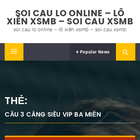
Skip
SOI CAU LO ONLINE – LÔ
to
XIÊN XSMB – SOI CAU XSMB
content
soi cau lo online – lô xiên xsmb – soi cau xsmb
Popular News
Primary
Menu
THẺ:
CẦU 3 CÀNG SIÊU VIP BA MIỀN