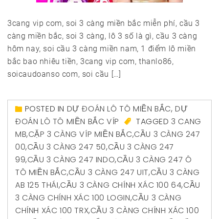
3cang vip com, soi 3 càng miền bắc miễn phí, cầu 3
càng miền bắc, soi 3 càng, lô 3 số là gì, cầu 3 càng
hôm nay, soi cầu 3 càng miền nam, 1 điểm lô miền
bắc bao nhiêu tiền, 3cang vip com, thanlo86,
soicaudoanso com, soi cầu […]
POSTED IN
DỰ ĐOÁN LÔ TÔ MIỀN BẮC
,
DỰ
ĐOÁN LÔ TÔ MIỀN BẮC VÍP
TAGGED
3 CANG
MB
,
CẶP 3 CÀNG VÍP MIỀN BẮC
,
CẦU 3 CÀNG 247
00
,
CẦU 3 CÀNG 247 50
,
CẦU 3 CÀNG 247
99
,
CẦU 3 CÀNG 247 INDO
,
CẦU 3 CÀNG 247 Ô
TÔ MIỀN BẮC
,
CẦU 3 CÀNG 247 UIT
,
CẦU 3 CÀNG
AB 125 THÁI
,
CẦU 3 CÀNG CHÍNH XÁC 100 64
,
CẦU
3 CÀNG CHÍNH XÁC 100 LOGIN
,
CẦU 3 CÀNG
CHÍNH XÁC 100 TRX
,
CẦU 3 CÀNG CHÍNH XÁC 100