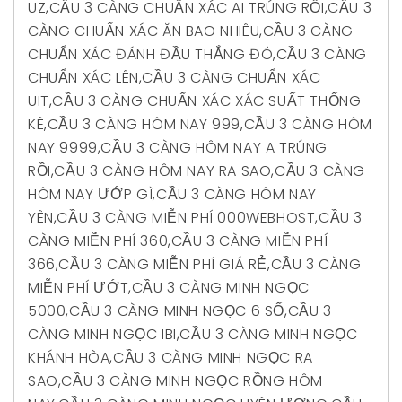
UZ
,
CẦU 3 CÀNG CHUẨN XÁC AI TRÚNG RỒI
,
CẦU 3
CÀNG CHUẨN XÁC ĂN BAO NHIÊU
,
CẦU 3 CÀNG
CHUẨN XÁC ĐÁNH ĐẦU THẮNG ĐÓ
,
CẦU 3 CÀNG
CHUẨN XÁC LÊN
,
CẦU 3 CÀNG CHUẨN XÁC
UIT
,
CẦU 3 CÀNG CHUẨN XÁC XÁC SUẤT THỐNG
KÊ
,
CẦU 3 CÀNG HÔM NAY 999
,
CẦU 3 CÀNG HÔM
NAY 9999
,
CẦU 3 CÀNG HÔM NAY A TRÚNG
RỒI
,
CẦU 3 CÀNG HÔM NAY RA SAO
,
CẦU 3 CÀNG
HÔM NAY ƯỚP GÌ
,
CẦU 3 CÀNG HÔM NAY
YÊN
,
CẦU 3 CÀNG MIỄN PHÍ 000WEBHOST
,
CẦU 3
CÀNG MIỄN PHÍ 360
,
CẦU 3 CÀNG MIỄN PHÍ
366
,
CẦU 3 CÀNG MIỄN PHÍ GIÁ RẺ
,
CẦU 3 CÀNG
MIỄN PHÍ ƯỚT
,
CẦU 3 CÀNG MINH NGỌC
5000
,
CẦU 3 CÀNG MINH NGỌC 6 SỐ
,
CẦU 3
CÀNG MINH NGỌC IBI
,
CẦU 3 CÀNG MINH NGỌC
KHÁNH HÒA
,
CẦU 3 CÀNG MINH NGỌC RA
SAO
,
CẦU 3 CÀNG MINH NGỌC RỒNG HÔM