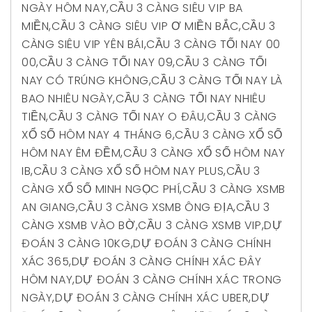
NGÀY HÔM NAY
,
CẦU 3 CÀNG SIÊU VIP BA
MIỀN
,
CẦU 3 CÀNG SIÊU VIP Ơ MIỀN BẮC
,
CẦU 3
CÀNG SIÊU VIP YÊN BÁI
,
CẦU 3 CÀNG TỐI NAY 00
00
,
CẦU 3 CÀNG TỐI NAY 09
,
CẦU 3 CÀNG TỐI
NAY CÓ TRÚNG KHÔNG
,
CẦU 3 CÀNG TỐI NAY LÀ
BAO NHIÊU NGÀY
,
CẦU 3 CÀNG TỐI NAY NHIÊU
TIỀN
,
CẦU 3 CÀNG TỐI NAY O ĐÂU
,
CẦU 3 CÀNG
XỔ SỐ HÔM NAY 4 THÁNG 6
,
CẦU 3 CÀNG XỔ SỐ
HÔM NAY ÊM ĐỀM
,
CẦU 3 CÀNG XỔ SỐ HÔM NAY
IB
,
CẦU 3 CÀNG XỔ SỐ HÔM NAY PLUS
,
CẦU 3
CÀNG XỔ SỐ MINH NGỌC PHÍ
,
CẦU 3 CÀNG XSMB
AN GIANG
,
CẦU 3 CÀNG XSMB ÔNG ĐỊA
,
CẦU 3
CÀNG XSMB VÀO BỜ
,
CẦU 3 CÀNG XSMB VIP
,
DỰ
ĐOÁN 3 CÀNG 10KG
,
DỰ ĐOÁN 3 CÀNG CHÍNH
XÁC 365
,
DỰ ĐOÁN 3 CÀNG CHÍNH XÁC ĐÂY
HÔM NAY
,
DỰ ĐOÁN 3 CÀNG CHÍNH XÁC TRONG
NGÀY
,
DỰ ĐOÁN 3 CÀNG CHÍNH XÁC UBER
,
DỰ