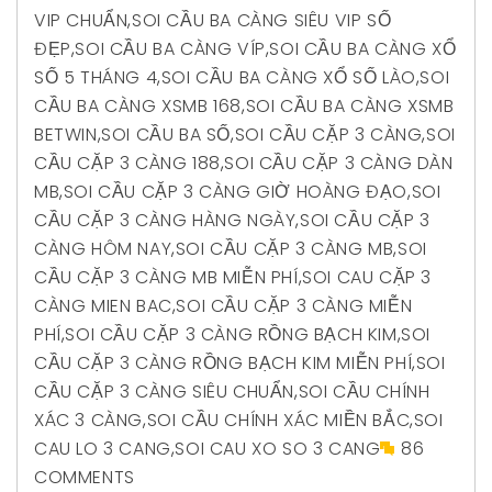
VIP CHUẨN
,
SOI CẦU BA CÀNG SIÊU VIP SỐ
ĐẸP
,
SOI CẦU BA CÀNG VÍP
,
SOI CẦU BA CÀNG XỔ
SỐ 5 THÁNG 4
,
SOI CẦU BA CÀNG XỔ SỐ LÀO
,
SOI
CẦU BA CÀNG XSMB 168
,
SOI CẦU BA CÀNG XSMB
BETWIN
,
SOI CẦU BA SỐ
,
SOI CẦU CẶP 3 CÀNG
,
SOI
CẦU CẶP 3 CÀNG 188
,
SOI CẦU CẶP 3 CÀNG DÀN
MB
,
SOI CẦU CẶP 3 CÀNG GIỜ HOÀNG ĐẠO
,
SOI
CẦU CẶP 3 CÀNG HÀNG NGÀY
,
SOI CẦU CẶP 3
CÀNG HÔM NAY
,
SOI CẦU CẶP 3 CÀNG MB
,
SOI
CẦU CẶP 3 CÀNG MB MIỄN PHÍ
,
SOI CAU CẶP 3
CÀNG MIEN BAC
,
SOI CẦU CẶP 3 CÀNG MIỄN
PHÍ
,
SOI CẦU CẶP 3 CÀNG RỒNG BẠCH KIM
,
SOI
CẦU CẶP 3 CÀNG RỒNG BẠCH KIM MIỄN PHÍ
,
SOI
CẦU CẶP 3 CÀNG SIÊU CHUẨN
,
SOI CẦU CHÍNH
XÁC 3 CÀNG
,
SOI CẦU CHÍNH XÁC MIỀN BẮC
,
SOI
CAU LO 3 CANG
,
SOI CAU XO SO 3 CANG
86
COMMENTS