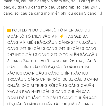
miền phí, cầu de 3 càng vip hom nay, soi 3 càng miền
bắc, du doan 3 cang mb, cau 3cang mb, soi cầu 247 3
càng, soi cầu ba càng mb miễn phí, dự đoán 3 càng […]
POSTED IN
DỰ ĐOÁN LÔ TÔ MIỀN BẮC
,
DỰ
ĐOÁN LÔ TÔ MIỀN BẮC VÍP
TAGGED
BA
CÀNG VÍP MIỀN BẮC
,
CẦU 3 CÀNG 247 00
,
CẦU 3
CÀNG 247 50
,
CẦU 3 CÀNG 247 99
,
CẦU 3 CÀNG
247 INDO
,
CẦU 3 CÀNG 247 Ô TÔ MIỀN BẮC
,
CẦU
3 CÀNG 247 UIT
,
CẦU 3 CÀNG AB 125 THÁI
,
CẦU 3
CÀNG CHÍNH XÁC 100 64
,
CẦU 3 CÀNG CHÍNH
XÁC 100 LOGIN
,
CẦU 3 CÀNG CHÍNH XÁC 100
TRX
,
CẦU 3 CÀNG CHÍNH XÁC 100 UZ
,
CẦU 3 CÀNG
CHUẨN XÁC AI TRÚNG RỒI
,
CẦU 3 CÀNG CHUẨN
XÁC ĂN BAO NHIÊU
,
CẦU 3 CÀNG CHUẨN XÁC
ĐÁNH ĐẦU THẮNG ĐÓ
,
CẦU 3 CÀNG CHUẨN XÁC
LÊN
,
CẦU 3 CÀNG CHUẨN XÁC UIT
,
CẦU 3 CÀNG