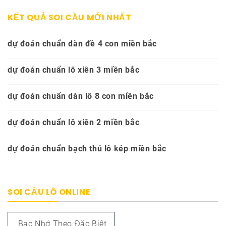
KẾT QUẢ SOI CẦU MỚI NHẤT
dự đoán chuẩn dàn đề 4 con miền bắc
dự đoán chuẩn lô xiên 3 miền bắc
dự đoán chuẩn dàn lô 8 con miền bắc
dự đoán chuẩn lô xiên 2 miền bắc
dự đoán chuẩn bạch thủ lô kép miền bắc
SOI CẦU LÔ ONLINE
Bạc Nhớ Theo Đặc Biệt