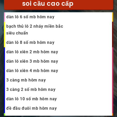
soi cầu cao cấp
dàn lô 6 số mb hôm nay
bạch thủ lô 2 nháy miền bắc
siêu chuẩn
dàn lô 8 số mb hôm nay
dàn lô xiên 2 mb hôm nay
dàn lô xiên 3 mb hôm nay
dàn lô xiên 4 mb hôm nay
3 càng mb hôm nay
3 càng 2 số mb hôm nay
dàn lô 10 số mb hôm nay
đề đầu đuôi mb hôm nay