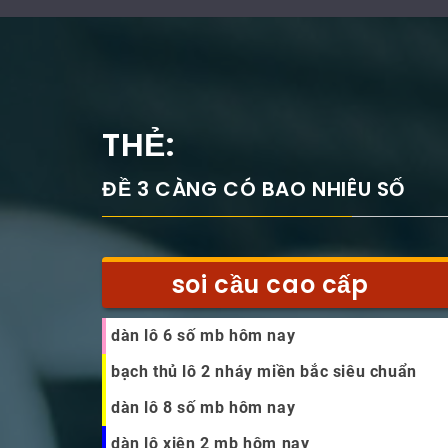
THẺ:
ĐỀ 3 CÀNG CÓ BAO NHIÊU SỐ
soi cầu cao cấp
dàn lô 6 số mb hôm nay
bạch thủ lô 2 nháy miền bắc siêu chuẩn
dàn lô 8 số mb hôm nay
dàn lô xiên 2 mb hôm nay