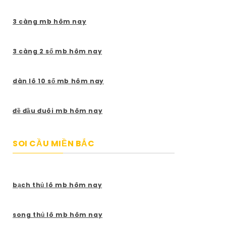
3 càng mb hôm nay
3 càng 2 số mb hôm nay
dàn lô 10 số mb hôm nay
đề đầu đuôi mb hôm nay
SOI CẦU MIỀN BẮC
bạch thủ lô mb hôm nay
song thủ lô mb hôm nay