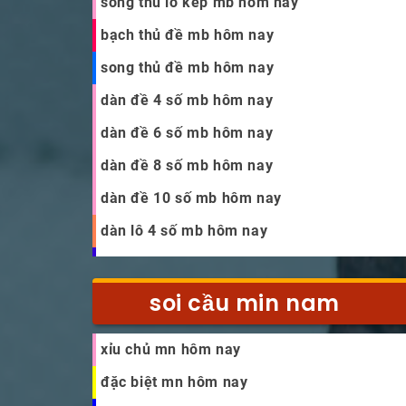
song thủ lô kép mb hôm nay
bạch thủ đề mb hôm nay
song thủ đề mb hôm nay
dàn đề 4 số mb hôm nay
dàn đề 6 số mb hôm nay
dàn đề 8 số mb hôm nay
dàn đề 10 số mb hôm nay
dàn lô 4 số mb hôm nay
soi cầu min nam
xỉu chủ mn hôm nay
đặc biệt mn hôm nay