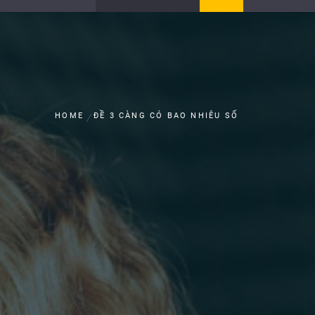
HOME
ĐỀ 3 CÀNG CÓ BAO NHIÊU SỐ