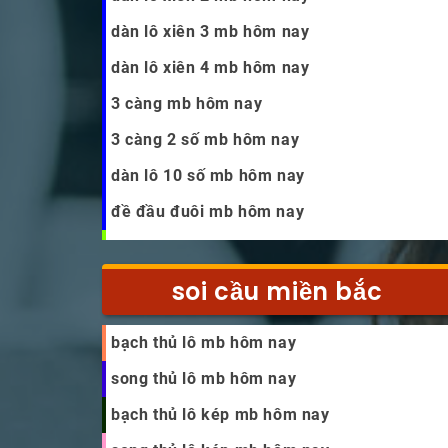
dàn lô xiên 3 mb hôm nay
dàn lô xiên 4 mb hôm nay
3 càng mb hôm nay
3 càng 2 số mb hôm nay
dàn lô 10 số mb hôm nay
đề đầu đuôi mb hôm nay
soi cầu miền bắc
bạch thủ lô mb hôm nay
song thủ lô mb hôm nay
bạch thủ lô kép mb hôm nay