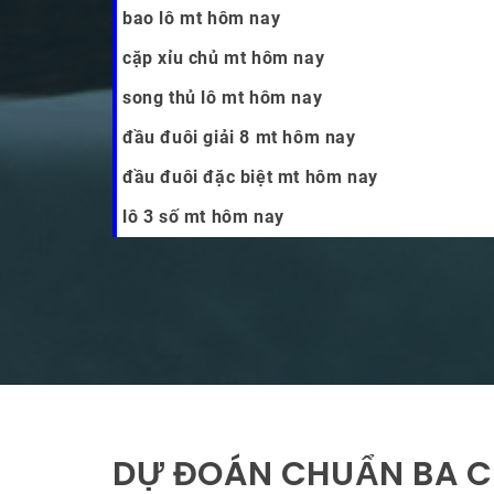
bao lô mt hôm nay
cặp xỉu chủ mt hôm nay
song thủ lô mt hôm nay
đầu đuôi giải 8 mt hôm nay
đầu đuôi đặc biệt mt hôm nay
lô 3 số mt hôm nay
DỰ ĐOÁN CHUẨN BA C