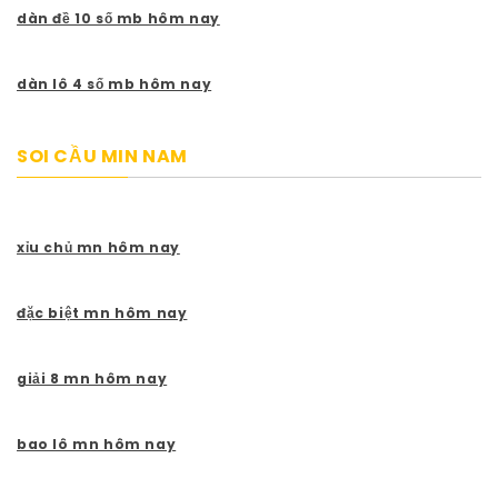
dàn đề 10 số mb hôm nay
dàn lô 4 số mb hôm nay
SOI CẦU MIN NAM
xỉu chủ mn hôm nay
đặc biệt mn hôm nay
giải 8 mn hôm nay
bao lô mn hôm nay