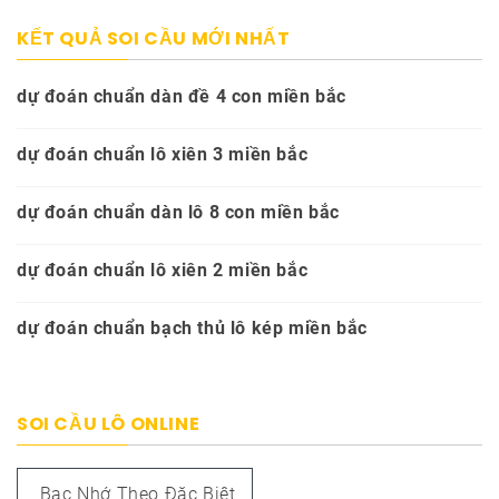
KẾT QUẢ SOI CẦU MỚI NHẤT
dự đoán chuẩn dàn đề 4 con miền bắc
dự đoán chuẩn lô xiên 3 miền bắc
dự đoán chuẩn dàn lô 8 con miền bắc
dự đoán chuẩn lô xiên 2 miền bắc
dự đoán chuẩn bạch thủ lô kép miền bắc
SOI CẦU LÔ ONLINE
Bạc Nhớ Theo Đặc Biệt