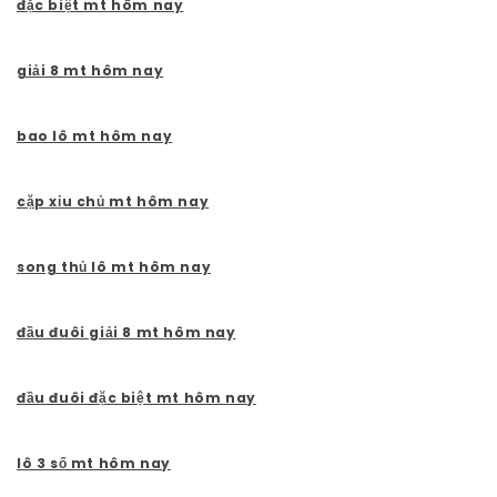
đặc biệt mt hôm nay
giải 8 mt hôm nay
bao lô mt hôm nay
cặp xỉu chủ mt hôm nay
song thủ lô mt hôm nay
đầu đuôi giải 8 mt hôm nay
đầu đuôi đặc biệt mt hôm nay
lô 3 số mt hôm nay