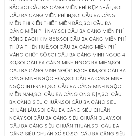
BẮC
,
SOI CẦU BA CÀNG MIỄN PHÍ ĐẸP NHẤT
,
SOI
CẦU BA CÀNG MIỄN PHÍ IN
,
SOI CẦU BA CÀNG
MIỄN PHÍ KIẾN THIẾT MIỀN BẮC
,
SOI CẦU BA
CÀNG MIỄN PHÍ NAY
,
SOI CẦU BA CÀNG MIỄN PHÍ
RỒNG BẠCH KIM 888
,
SOI CẦU BA CÀNG MIỄN PHÍ
THỪA THIÊN HUẾ
,
SOI CẦU BA CÀNG MIỄN PHÍ
VÀNG CHỐT SỐ
,
SOI CẦU BA CÀNG MINH NGỌC 4
SỐ
,
SOI CẦU BA CÀNG MINH NGỌC BA MIỀN
,
SOI
CẦU BA CÀNG MINH NGỌC BẠCH KIM
,
SOI CẦU BA
CÀNG MINH NGỌC HÒA
,
SOI CẦU BA CÀNG MINH
NGỌC INTERNET
,
SOI CẦU BA CÀNG MINH NGỌC
MIỀN NAM
,
SOI CẦU BA CÀNG ÔNG ĐỊA
,
SOI CẦU
BA CÀNG SIÊU CHUẨN
,
SOI CẦU BA CÀNG SIÊU
CHUẨN LÂU
,
SOI CẦU BA CÀNG SIÊU CHUẨN
NGÀY
,
SOI CẦU BA CÀNG SIÊU CHUẨN QUAY
,
SOI
CẦU BA CÀNG SIÊU CHUẨN THUẬN
,
SOI CẦU BA
CÀNG SIÊU CHUẨN XỔ SỐ
,
SOI CẦU BA CÀNG SIÊU