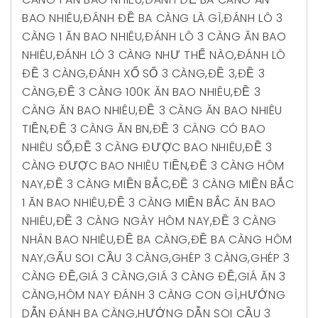
BAO NHIÊU
,
ĐÁNH ĐỀ BA CÀNG LÀ GÌ
,
ĐÁNH LÔ 3
CÀNG 1 ĂN BAO NHIÊU
,
ĐÁNH LÔ 3 CÀNG ĂN BAO
NHIÊU
,
ĐÁNH LÔ 3 CÀNG NHƯ THẾ NÀO
,
ĐÁNH LÔ
ĐỀ 3 CÀNG
,
ĐÁNH XỔ SỐ 3 CÀNG
,
ĐỀ 3
,
ĐỀ 3
CÀNG
,
ĐỀ 3 CÀNG 100K ĂN BAO NHIÊU
,
ĐỀ 3
CÀNG ĂN BAO NHIÊU
,
ĐỀ 3 CÀNG ĂN BAO NHIÊU
TIỀN
,
ĐỀ 3 CÀNG ĂN BN
,
ĐỀ 3 CÀNG CÓ BAO
NHIÊU SỐ
,
ĐỀ 3 CÀNG ĐƯỢC BAO NHIÊU
,
ĐỀ 3
CÀNG ĐƯỢC BAO NHIÊU TIỀN
,
ĐỀ 3 CÀNG HÔM
NAY
,
ĐỀ 3 CÀNG MIỀN BẮC
,
ĐỀ 3 CÀNG MIỀN BẮC
1 ĂN BAO NHIÊU
,
ĐỀ 3 CÀNG MIỀN BẮC ĂN BAO
NHIÊU
,
ĐỀ 3 CÀNG NGÀY HÔM NAY
,
ĐỀ 3 CÀNG
NHÂN BAO NHIÊU
,
ĐỀ BA CÀNG
,
ĐỀ BA CÀNG HÔM
NAY
,
GẤU SOI CẦU 3 CÀNG
,
GHÉP 3 CÀNG
,
GHÉP 3
CÀNG ĐỀ
,
GIÁ 3 CÀNG
,
GIÁ 3 CÀNG ĐỀ
,
GIÁ ĂN 3
CÀNG
,
HÔM NAY ĐÁNH 3 CÀNG CON GÌ
,
HƯỚNG
DẪN ĐÁNH BA CÀNG
,
HƯỚNG DẪN SOI CẦU 3