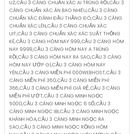
UZ
,
CẦU 3 CÀNG CHUẨN XÁC AI TRÚNG RỒI
,
CẦU 3
CÀNG CHUẨN XÁC ĂN BAO NHIÊU
,
CẦU 3 CÀNG
CHUẨN XÁC ĐÁNH ĐẦU THẮNG ĐÓ
,
CẦU 3 CÀNG
CHUẨN XÁC LÊN
,
CẦU 3 CÀNG CHUẨN XÁC
UIT
,
CẦU 3 CÀNG CHUẨN XÁC XÁC SUẤT THỐNG
KÊ
,
CẦU 3 CÀNG HÔM NAY 999
,
CẦU 3 CÀNG HÔM
NAY 9999
,
CẦU 3 CÀNG HÔM NAY A TRÚNG
RỒI
,
CẦU 3 CÀNG HÔM NAY RA SAO
,
CẦU 3 CÀNG
HÔM NAY ƯỚP GÌ
,
CẦU 3 CÀNG HÔM NAY
YÊN
,
CẦU 3 CÀNG MIỄN PHÍ 000WEBHOST
,
CẦU 3
CÀNG MIỄN PHÍ 360
,
CẦU 3 CÀNG MIỄN PHÍ
366
,
CẦU 3 CÀNG MIỄN PHÍ GIÁ RẺ
,
CẦU 3 CÀNG
MIỄN PHÍ ƯỚT
,
CẦU 3 CÀNG MINH NGỌC
5000
,
CẦU 3 CÀNG MINH NGỌC 6 SỐ
,
CẦU 3
CÀNG MINH NGỌC IBI
,
CẦU 3 CÀNG MINH NGỌC
KHÁNH HÒA
,
CẦU 3 CÀNG MINH NGỌC RA
SAO
,
CẦU 3 CÀNG MINH NGỌC RỒNG HÔM