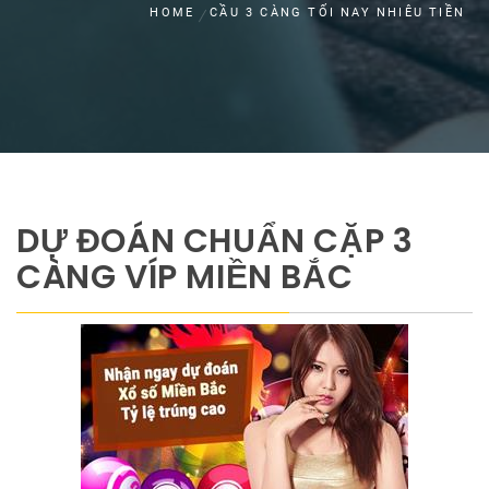
HOME
CẦU 3 CÀNG TỐI NAY NHIÊU TIỀN
DỰ ĐOÁN CHUẨN CẶP 3
CÀNG VÍP MIỀN BẮC