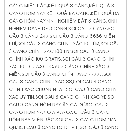
CÀNG MIỀN BẮC
,
KẾT QUẢ 3 CÀNG
,
KẾT QUẢ 3
CÀNG HÔM NAY
,
KẾT QUẢ BA CÀNG
,
KẾT QUẢ BA
CÀNG HÔM NAY
,
KINH NGHIỆM BẮT 3 CÀNG
,
KINH
NGHIEM DANH DE 3 CANG
,
SOI CAU 3 CANG
,
SOI
CẦU 3 CÀNG 247
,
SOI CẦU 3 CÀNG 6666 MIỄN
PHÍ
,
SOI CẦU 3 CÀNG CHÍNH XÁC 100 ÊM
,
SOI CẦU
3 CÀNG CHÍNH XÁC 100 EN
,
SOI CẦU 3 CÀNG
CHÍNH XÁC 100 GRATIS
,
SOI CẦU 3 CÀNG CHÍNH
XÁC 100 QUA
,
SOI CẦU 3 CÀNG CHÍNH XÁC 3
MIỀN
,
SOI CẦU 3 CÀNG CHÍNH XÁC 77777
,
SOI
CAU 3 CANG CHINH XAC 88
,
SOI CAU 3 CANG
CHINH XAC CHUAN NHAT
,
SOI CAU 3 CANG CHINH
XAC UY TIN
,
SOI CAU 3 CANG CHINH XAC YE
,
SOI
CẦU 3 CÀNG HÔM NAY ĂN CÁI GÌ
,
SOI CAU 3
CANG HOM NAY GIA VANG
,
SOI CẦU 3 CÀNG
HÔM NAY MIỀN BẮC
,
SOI CAU 3 CANG HOM NAY
QN
,
SOI CAU 3 CÀNG LO DE VIP
,
SOI CẦU 3 CÀNG