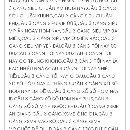
NAY
,
CẦU 3 CÀNG MINH NGỌC UYÊN ƯƠNG
,
CẦU
3 CÀNG SIÊU CHUẨN ÂM HÔM NAY
,
CẦU 3 CÀNG
SIÊU CHUẨN KHUNG
,
CẦU 3 CÀNG SIÊU CHUẨN
PHÍ
,
CẦU 3 CÀNG SIÊU VIP 888
,
CẦU 3 CÀNG SIÊU
VIP ĂN NGÀY HÔM NAY
,
CẦU 3 CÀNG SIÊU VIP BA
MIỀN
,
CẦU 3 CÀNG SIÊU VIP Ơ MIỀN BẮC
,
CẦU 3
CÀNG SIÊU VIP YÊN BÁI
,
CẦU 3 CÀNG TỐI NAY 00
00
,
CẦU 3 CÀNG TỐI NAY 09
,
CẦU 3 CÀNG TỐI
NAY CÓ TRÚNG KHÔNG
,
CẦU 3 CÀNG TỐI NAY LÀ
BAO NHIÊU NGÀY
,
CẦU 3 CÀNG TỐI NAY NHIÊU
TIỀN
,
CẦU 3 CÀNG TỐI NAY O ĐÂU
,
CẦU 3 CÀNG
XỔ SỐ HÔM NAY 4 THÁNG 6
,
CẦU 3 CÀNG XỔ SỐ
HÔM NAY ÊM ĐỀM
,
CẦU 3 CÀNG XỔ SỐ HÔM NAY
IB
,
CẦU 3 CÀNG XỔ SỐ HÔM NAY PLUS
,
CẦU 3
CÀNG XỔ SỐ MINH NGỌC PHÍ
,
CẦU 3 CÀNG XSMB
AN GIANG
,
CẦU 3 CÀNG XSMB ÔNG ĐỊA
,
CẦU 3
CÀNG XSMB VÀO BỜ
,
CẦU 3 CÀNG XSMB
VIP
,
CHỐT ĐỀ
,
DỰ ĐOÁN 3 CÀNG 10KG
,
DỰ ĐOÁN