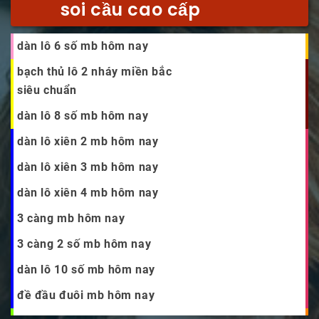
soi cầu cao cấp
dàn lô 6 số mb hôm nay
bạch thủ lô 2 nháy miền bắc
siêu chuẩn
dàn lô 8 số mb hôm nay
dàn lô xiên 2 mb hôm nay
dàn lô xiên 3 mb hôm nay
dàn lô xiên 4 mb hôm nay
3 càng mb hôm nay
3 càng 2 số mb hôm nay
dàn lô 10 số mb hôm nay
đề đầu đuôi mb hôm nay