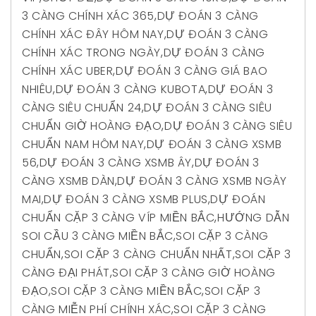
3 CÀNG CHÍNH XÁC 365
,
DỰ ĐOÁN 3 CÀNG
CHÍNH XÁC ĐÂY HÔM NAY
,
DỰ ĐOÁN 3 CÀNG
CHÍNH XÁC TRONG NGÀY
,
DỰ ĐOÁN 3 CÀNG
CHÍNH XÁC UBER
,
DỰ ĐOÁN 3 CÀNG GIÁ BAO
NHIÊU
,
DỰ ĐOÁN 3 CÀNG KUBOTA
,
DỰ ĐOÁN 3
CÀNG SIÊU CHUẨN 24
,
DỰ ĐOÁN 3 CÀNG SIÊU
CHUẨN GIỜ HOÀNG ĐẠO
,
DỰ ĐOÁN 3 CÀNG SIÊU
CHUẨN NAM HÔM NAY
,
DỰ ĐOÁN 3 CÀNG XSMB
56
,
DỰ ĐOÁN 3 CÀNG XSMB ÂY
,
DỰ ĐOÁN 3
CÀNG XSMB DÀN
,
DỰ ĐOÁN 3 CÀNG XSMB NGÀY
MAI
,
DỰ ĐOÁN 3 CÀNG XSMB PLUS
,
DỰ ĐOÁN
CHUẨN CẶP 3 CÀNG VÍP MIỀN BẮC
,
HƯỚNG DẪN
SOI CẦU 3 CÀNG MIỀN BẮC
,
SOI CẶP 3 CÀNG
CHUẨN
,
SOI CẶP 3 CÀNG CHUẨN NHẤT
,
SOI CẶP 3
CÀNG ĐẠI PHÁT
,
SOI CẶP 3 CÀNG GIỜ HOÀNG
ĐẠO
,
SOI CẶP 3 CÀNG MIỀN BẮC
,
SOI CẶP 3
CÀNG MIỄN PHÍ CHÍNH XÁC
,
SOI CẶP 3 CÀNG