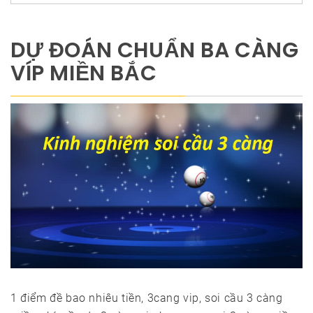
DỰ ĐOÁN CHUẨN BA CÀNG
VÍP MIỀN BẮC
1 điểm đề bao nhiêu tiền, 3cang vip, soi cầu 3 càng