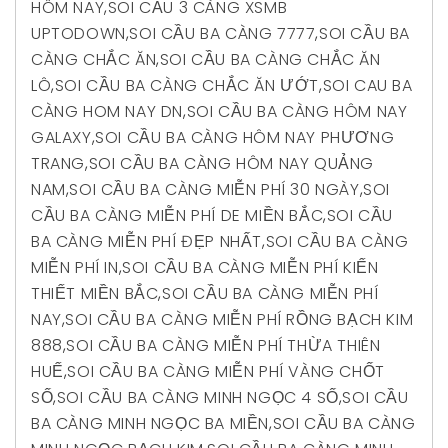
HÔM NAY
,
SOI CẦU 3 CÀNG XSMB
UPTODOWN
,
SOI CẦU BA CÀNG 7777
,
SOI CẦU BA
CÀNG CHẮC ĂN
,
SOI CẦU BA CÀNG CHẮC ĂN
LÔ
,
SOI CẦU BA CÀNG CHẮC ĂN ƯỚT
,
SOI CAU BA
CÀNG HOM NAY DN
,
SOI CẦU BA CÀNG HÔM NAY
GALAXY
,
SOI CẦU BA CÀNG HÔM NAY PHƯƠNG
TRANG
,
SOI CẦU BA CÀNG HÔM NAY QUẢNG
NAM
,
SOI CẦU BA CÀNG MIỄN PHÍ 30 NGÀY
,
SOI
CẦU BA CÀNG MIỄN PHÍ DE MIỀN BẮC
,
SOI CẦU
BA CÀNG MIỄN PHÍ ĐẸP NHẤT
,
SOI CẦU BA CÀNG
MIỄN PHÍ IN
,
SOI CẦU BA CÀNG MIỄN PHÍ KIẾN
THIẾT MIỀN BẮC
,
SOI CẦU BA CÀNG MIỄN PHÍ
NAY
,
SOI CẦU BA CÀNG MIỄN PHÍ RỒNG BẠCH KIM
888
,
SOI CẦU BA CÀNG MIỄN PHÍ THỪA THIÊN
HUẾ
,
SOI CẦU BA CÀNG MIỄN PHÍ VÀNG CHỐT
SỐ
,
SOI CẦU BA CÀNG MINH NGỌC 4 SỐ
,
SOI CẦU
BA CÀNG MINH NGỌC BA MIỀN
,
SOI CẦU BA CÀNG