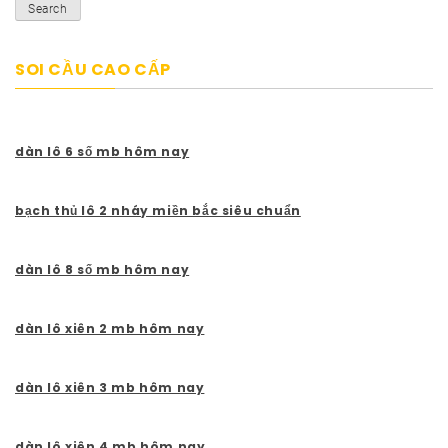
Search
SOI CẦU CAO CẤP
dàn lô 6 số mb hôm nay
bạch thủ lô 2 nháy miền bắc siêu chuẩn
dàn lô 8 số mb hôm nay
dàn lô xiên 2 mb hôm nay
dàn lô xiên 3 mb hôm nay
dàn lô xiên 4 mb hôm nay