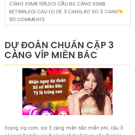
CÀNG XSMB 168
,
SOI CẦU BA CÀNG XSMB
BETWIN
,
SOI CAU LO DE 3 CANG
,
XO SO 3 CANG
90 COMMENTS
DỰ ĐOÁN CHUẨN CẶP 3
CÀNG VÍP MIỀN BẮC
3cang vip com, soi 3 càng miền bắc miễn phí, cầu 3