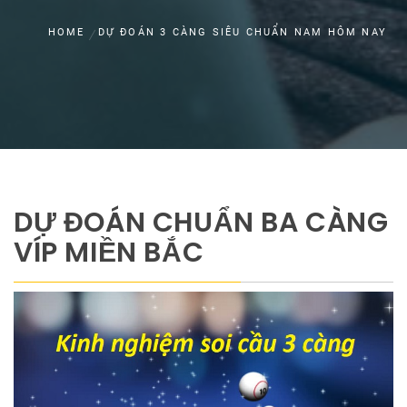
HOME
DỰ ĐOÁN 3 CÀNG SIÊU CHUẨN NAM HÔM NAY
DỰ ĐOÁN CHUẨN BA CÀNG
VÍP MIỀN BẮC