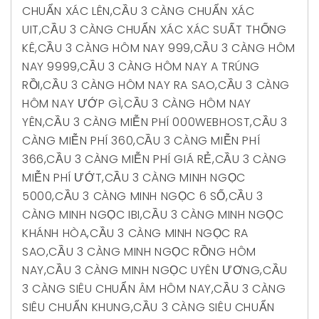
CHUẨN XÁC LÊN
,
CẦU 3 CÀNG CHUẨN XÁC
UIT
,
CẦU 3 CÀNG CHUẨN XÁC XÁC SUẤT THỐNG
KÊ
,
CẦU 3 CÀNG HÔM NAY 999
,
CẦU 3 CÀNG HÔM
NAY 9999
,
CẦU 3 CÀNG HÔM NAY A TRÚNG
RỒI
,
CẦU 3 CÀNG HÔM NAY RA SAO
,
CẦU 3 CÀNG
HÔM NAY ƯỚP GÌ
,
CẦU 3 CÀNG HÔM NAY
YÊN
,
CẦU 3 CÀNG MIỄN PHÍ 000WEBHOST
,
CẦU 3
CÀNG MIỄN PHÍ 360
,
CẦU 3 CÀNG MIỄN PHÍ
366
,
CẦU 3 CÀNG MIỄN PHÍ GIÁ RẺ
,
CẦU 3 CÀNG
MIỄN PHÍ ƯỚT
,
CẦU 3 CÀNG MINH NGỌC
5000
,
CẦU 3 CÀNG MINH NGỌC 6 SỐ
,
CẦU 3
CÀNG MINH NGỌC IBI
,
CẦU 3 CÀNG MINH NGỌC
KHÁNH HÒA
,
CẦU 3 CÀNG MINH NGỌC RA
SAO
,
CẦU 3 CÀNG MINH NGỌC RỒNG HÔM
NAY
,
CẦU 3 CÀNG MINH NGỌC UYÊN ƯƠNG
,
CẦU
3 CÀNG SIÊU CHUẨN ÂM HÔM NAY
,
CẦU 3 CÀNG
SIÊU CHUẨN KHUNG
,
CẦU 3 CÀNG SIÊU CHUẨN