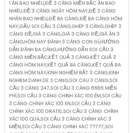
1 ĂN BAO NHIÊU
,
ĐỀ 3 CÀNG MIỀN BẮC ĂN BAO
NHIÊU
,
ĐỀ 3 CÀNG NGÀY HÔM NAY
,
ĐỀ 3 CÀNG
NHÂN BAO NHIÊU
,
ĐỀ BA CÀNG
,
ĐỀ BA CÀNG HÔM
NAY
,
GẤU SOI CẦU 3 CÀNG
,
GHÉP 3 CÀNG
,
GHÉP 3
CÀNG ĐỀ
,
GIÁ 3 CÀNG
,
GIÁ 3 CÀNG ĐỀ
,
GIÁ ĂN 3
CÀNG
,
HÔM NAY ĐÁNH 3 CÀNG CON GÌ
,
HƯỚNG
DẪN ĐÁNH BA CÀNG
,
HƯỚNG DẪN SOI CẦU 3
CÀNG MIỀN BẮC
,
KẾT QUẢ 3 CÀNG
,
KẾT QUẢ 3
CÀNG HÔM NAY
,
KẾT QUẢ BA CÀNG
,
KẾT QUẢ BA
CÀNG HÔM NAY
,
KINH NGHIỆM BẮT 3 CÀNG
,
KINH
NGHIEM DANH DE 3 CANG
,
SOI CAU 3 CANG
,
SOI
CẦU 3 CÀNG 247
,
SOI CẦU 3 CÀNG 6666 MIỄN
PHÍ
,
SOI CẦU 3 CÀNG CHÍNH XÁC 100 ÊM
,
SOI CẦU
3 CÀNG CHÍNH XÁC 100 EN
,
SOI CẦU 3 CÀNG
CHÍNH XÁC 100 GRATIS
,
SOI CẦU 3 CÀNG CHÍNH
XÁC 100 QUA
,
SOI CẦU 3 CÀNG CHÍNH XÁC 3
MIỀN
,
SOI CẦU 3 CÀNG CHÍNH XÁC 77777
,
SOI