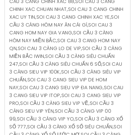
CAU 3 CANG CHINH XAC 88
,
SOI CAU 3 CANG
CHINH XAC CHUAN NHAT
,
SOI CAU 3 CANG CHINH
XAC UY TIN
,
SOI CAU 3 CANG CHINH XAC YE
,
SOI
CẦU 3 CÀNG HÔM NAY ĂN CÁI GÌ
,
SOI CAU 3
CANG HOM NAY GIA VANG
,
SOI CẦU 3 CÀNG
HÔM NAY MIỀN BẮC
,
SOI CAU 3 CANG HOM NAY
QN
,
SOI CAU 3 CÀNG LO DE VIP
,
SOI CẦU 3 CÀNG
MIỀN BẮC IWIN
,
SOI CẦU 3 CÀNG SIÊU CHUẨN
247
,
SOI CẦU 3 CÀNG SIÊU CHUẨN 6 SỐ
,
SOI CAU
3 CÀNG SIEU VIP 100K
,
SOI CẦU 3 CÀNG SIÊU VIP
CHUẨN
,
SOI CAU 3 CANG SIEU VIP DE HOM
NAY
,
SOI CAU 3 CANG SIEU VIP ĐA NANG
,
SOI CAU
3 CANG SIEU VIP ITOP
,
SOI CAU 3 CANG SIEU VIP
PRO
,
SOI CẦU 3 CÀNG SIEU VIP VỀ
,
SOI CẦU 3
CÀNG SIEU VIP YÊN
,
SOI CẦU 3 CÀNG VIP 00
99
,
SOI CẦU 3 CÀNG VIP YO
,
SOI CẦU 3 CÀNG XỔ
SỐ 777
,
SOI CẦU 3 CÀNG XỔ SỐ SIÊU CHUẨN
,
SOI
CẦU 3 CÀNG XỔ SỐ ƯỚC MƠ
,
SOI CẦU 3 CÀNG