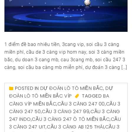
1 điểm đề bao nhiêu tiền, 3cang vip, soi cầu 3 càng
miền phí, cầu de 3 càng vip hom nay, soi 3 càng miền
bắc, du doan 3 cang mb, cau 3cang mb, soi cầu 247 3
càng, soi cầu ba càng mb miễn phí, dự đoán 3 càng […]
POSTED IN
DỰ ĐOÁN LÔ TÔ MIỀN BẮC
,
DỰ
ĐOÁN LÔ TÔ MIỀN BẮC VÍP
TAGGED
BA
CÀNG VÍP MIỀN BẮC
,
CẦU 3 CÀNG 247 00
,
CẦU 3
CÀNG 247 50
,
CẦU 3 CÀNG 247 99
,
CẦU 3 CÀNG
247 INDO
,
CẦU 3 CÀNG 247 Ô TÔ MIỀN BẮC
,
CẦU
3 CÀNG 247 UIT
,
CẦU 3 CÀNG AB 125 THÁI
,
CẦU 3