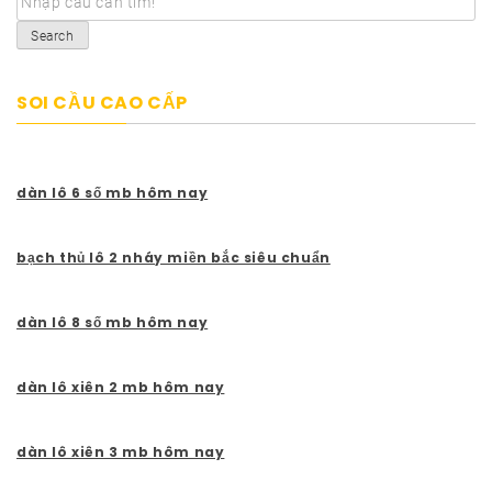
Search
SOI CẦU CAO CẤP
dàn lô 6 số mb hôm nay
bạch thủ lô 2 nháy miền bắc siêu chuẩn
dàn lô 8 số mb hôm nay
dàn lô xiên 2 mb hôm nay
dàn lô xiên 3 mb hôm nay