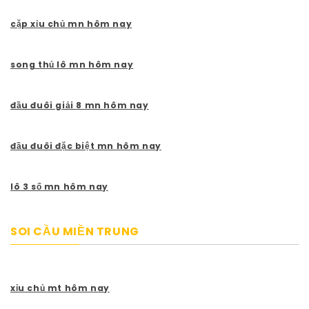
cặp xỉu chủ mn hôm nay
song thủ lô mn hôm nay
đầu đuôi giải 8 mn hôm nay
đầu đuôi đặc biệt mn hôm nay
lô 3 số mn hôm nay
SOI CẦU MIỀN TRUNG
xỉu chủ mt hôm nay