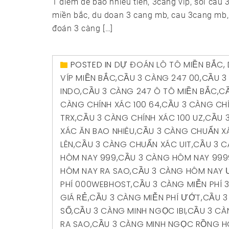
1 điểm đề bao nhiêu tiền, 3cang vip, soi cầu 
miền bắc, du doan 3 cang mb, cau 3cang mb, 
đoán 3 càng […]
POSTED IN
DỰ ĐOÁN LÔ TÔ MIỀN BẮC
,
VÍP MIỀN BẮC
,
CẦU 3 CÀNG 247 00
,
CẦU 3
INDO
,
CẦU 3 CÀNG 247 Ô TÔ MIỀN BẮC
,
CẦ
CÀNG CHÍNH XÁC 100 64
,
CẦU 3 CÀNG CHÍ
TRX
,
CẦU 3 CÀNG CHÍNH XÁC 100 UZ
,
CẦU 3
XÁC ĂN BAO NHIÊU
,
CẦU 3 CÀNG CHUẨN X
LÊN
,
CẦU 3 CÀNG CHUẨN XÁC UIT
,
CẦU 3 C
HÔM NAY 999
,
CẦU 3 CÀNG HÔM NAY 999
HÔM NAY RA SAO
,
CẦU 3 CÀNG HÔM NAY 
PHÍ 000WEBHOST
,
CẦU 3 CÀNG MIỄN PHÍ 
GIÁ RẺ
,
CẦU 3 CÀNG MIỄN PHÍ ƯỚT
,
CẦU 3
SỐ
,
CẦU 3 CÀNG MINH NGỌC IBI
,
CẦU 3 CÀ
RA SAO
,
CẦU 3 CÀNG MINH NGỌC RỒNG H