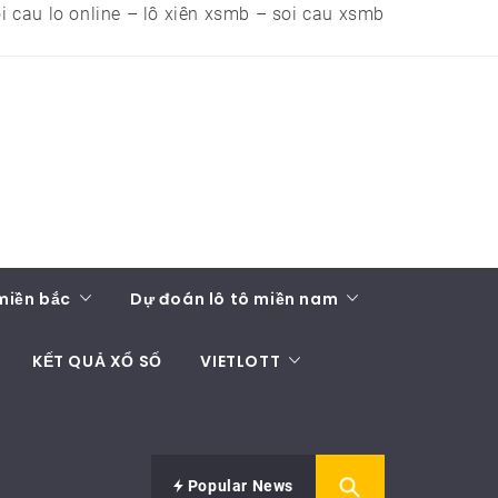
i cau lo online – lô xiên xsmb – soi cau xsmb
miền bắc
Dự đoán lô tô miền nam
KẾT QUẢ XỔ SỐ
VIETLOTT
Popular News