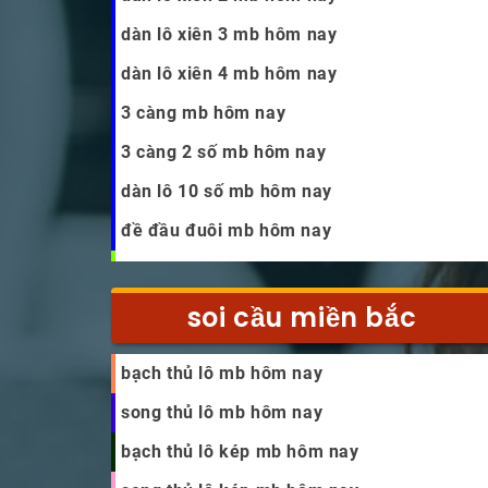
dàn lô xiên 3 mb hôm nay
dàn lô xiên 4 mb hôm nay
3 càng mb hôm nay
3 càng 2 số mb hôm nay
dàn lô 10 số mb hôm nay
đề đầu đuôi mb hôm nay
soi cầu miền bắc
bạch thủ lô mb hôm nay
song thủ lô mb hôm nay
bạch thủ lô kép mb hôm nay