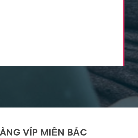
ÀNG VÍP MIỀN BẮC