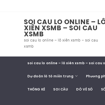
Skip
to
content
SOI CAU LO ONLINE – L
XIÊN XSMB – SOI CAU
XSMB
soi cau lo online – lô xiên xsmb – soi cau
xsmb
soi cau lo online – lô xiên xsmb – soi cau
Dự đoán lô tô miền trung
Phương ph
THỐNG KÊ
SOI CẦU
DÒ VÉ SỐ
S