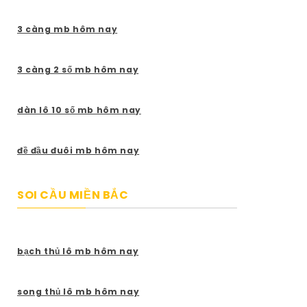
3 càng mb hôm nay
3 càng 2 số mb hôm nay
dàn lô 10 số mb hôm nay
đề đầu đuôi mb hôm nay
SOI CẦU MIỀN BẮC
bạch thủ lô mb hôm nay
song thủ lô mb hôm nay