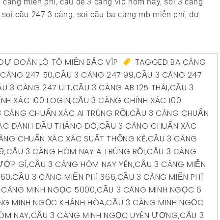
3 càng miền phí, cầu de 3 càng vip hom nay, soi 3 càng
soi cầu 247 3 càng, soi cầu ba càng mb miễn phí, dự
DỰ ĐOÁN LÔ TÔ MIỀN BẮC VÍP
TAGGED
BA CÀNG
 CÀNG 247 50
,
CẦU 3 CÀNG 247 99
,
CẦU 3 CÀNG 247
U 3 CÀNG 247 UIT
,
CẦU 3 CÀNG AB 125 THÁI
,
CẦU 3
NH XÁC 100 LOGIN
,
CẦU 3 CÀNG CHÍNH XÁC 100
 CÀNG CHUẨN XÁC AI TRÚNG RỒI
,
CẦU 3 CÀNG CHUẨN
ÁC ĐÁNH ĐẦU THẮNG ĐÓ
,
CẦU 3 CÀNG CHUẨN XÁC
ÀNG CHUẨN XÁC XÁC SUẤT THỐNG KÊ
,
CẦU 3 CÀNG
9
,
CẦU 3 CÀNG HÔM NAY A TRÚNG RỒI
,
CẦU 3 CÀNG
ƯỚP GÌ
,
CẦU 3 CÀNG HÔM NAY YÊN
,
CẦU 3 CÀNG MIỄN
360
,
CẦU 3 CÀNG MIỄN PHÍ 366
,
CẦU 3 CÀNG MIỄN PHÍ
 CÀNG MINH NGỌC 5000
,
CẦU 3 CÀNG MINH NGỌC 6
NG MINH NGỌC KHÁNH HÒA
,
CẦU 3 CÀNG MINH NGỌC
ÔM NAY
,
CẦU 3 CÀNG MINH NGỌC UYÊN ƯƠNG
,
CẦU 3