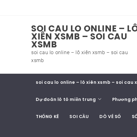
Skip
to
content
SOI CAU LO ONLINE – L
XIÊN XSMB – SOI CAU
XSMB
soi cau lo online – lô xiên xsmb – soi cau
xsmb
soi cau lo online – lô xiên xsmb – soi cau
Dự đoán lô tô miền trung
Phương ph
THỐNG KÊ
SOI CẦU
DÒ VÉ SỐ
S