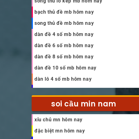
song thủ lô kép mb hôm nay
bạch thủ đề mb hôm nay
song thủ đề mb hôm nay
dàn đề 4 số mb hôm nay
dàn đề 6 số mb hôm nay
dàn đề 8 số mb hôm nay
dàn đề 10 số mb hôm nay
dàn lô 4 số mb hôm nay
soi cầu min nam
xỉu chủ mn hôm nay
đặc biệt mn hôm nay