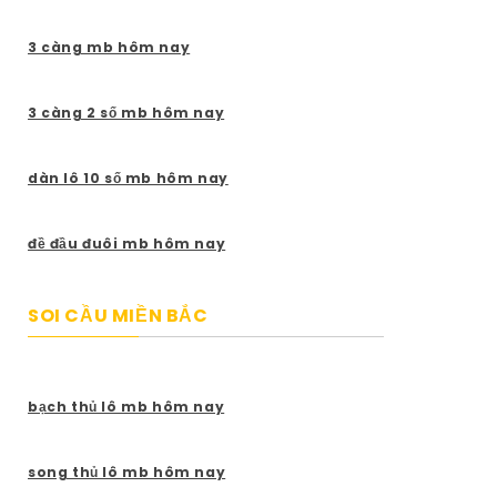
3 càng mb hôm nay
3 càng 2 số mb hôm nay
dàn lô 10 số mb hôm nay
đề đầu đuôi mb hôm nay
SOI CẦU MIỀN BẮC
bạch thủ lô mb hôm nay
song thủ lô mb hôm nay