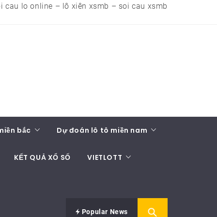
i cau lo online – lô xiên xsmb – soi cau xsmb
miền bắc
Dự đoán lô tô miền nam
KẾT QUẢ XỔ SỐ
VIETLOTT
Popular News