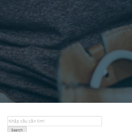
Search