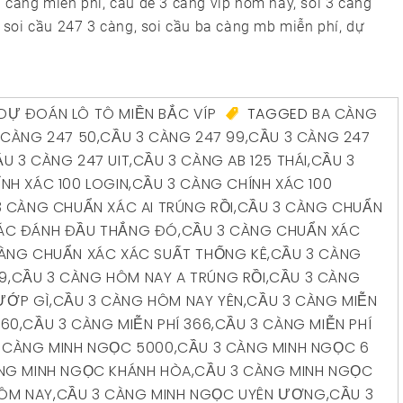
3 càng miền phí, cầu de 3 càng vip hom nay, soi 3 càng
soi cầu 247 3 càng, soi cầu ba càng mb miễn phí, dự
DỰ ĐOÁN LÔ TÔ MIỀN BẮC VÍP
TAGGED
BA CÀNG
 CÀNG 247 50
,
CẦU 3 CÀNG 247 99
,
CẦU 3 CÀNG 247
U 3 CÀNG 247 UIT
,
CẦU 3 CÀNG AB 125 THÁI
,
CẦU 3
NH XÁC 100 LOGIN
,
CẦU 3 CÀNG CHÍNH XÁC 100
 CÀNG CHUẨN XÁC AI TRÚNG RỒI
,
CẦU 3 CÀNG CHUẨN
ÁC ĐÁNH ĐẦU THẮNG ĐÓ
,
CẦU 3 CÀNG CHUẨN XÁC
ÀNG CHUẨN XÁC XÁC SUẤT THỐNG KÊ
,
CẦU 3 CÀNG
9
,
CẦU 3 CÀNG HÔM NAY A TRÚNG RỒI
,
CẦU 3 CÀNG
ƯỚP GÌ
,
CẦU 3 CÀNG HÔM NAY YÊN
,
CẦU 3 CÀNG MIỄN
360
,
CẦU 3 CÀNG MIỄN PHÍ 366
,
CẦU 3 CÀNG MIỄN PHÍ
 CÀNG MINH NGỌC 5000
,
CẦU 3 CÀNG MINH NGỌC 6
NG MINH NGỌC KHÁNH HÒA
,
CẦU 3 CÀNG MINH NGỌC
ÔM NAY
,
CẦU 3 CÀNG MINH NGỌC UYÊN ƯƠNG
,
CẦU 3