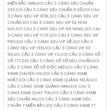
MIỀN BẮC IWIN
,
SOI CẦU 3 CÀNG SIÊU CHUẨN
247
,
SOI CẦU 3 CÀNG SIÊU CHUẨN 6 SỐ
,
SOI CAU
3 CÀNG SIEU VIP 100K
,
SOI CẦU 3 CÀNG SIÊU VIP
CHUẨN
,
SOI CAU 3 CANG SIEU VIP DE HOM
NAY
,
SOI CAU 3 CANG SIEU VIP ĐA NANG
,
SOI CAU
3 CANG SIEU VIP ITOP
,
SOI CAU 3 CANG SIEU VIP
PRO
,
SOI CẦU 3 CÀNG SIEU VIP VỀ
,
SOI CẦU 3
CÀNG SIEU VIP YÊN
,
SOI CẦU 3 CÀNG VIP 00
99
,
SOI CẦU 3 CÀNG VIP YO
,
SOI CẦU 3 CÀNG XỔ
SỐ 777
,
SOI CẦU 3 CÀNG XỔ SỐ SIÊU CHUẨN
,
SOI
CẦU 3 CÀNG XỔ SỐ ƯỚC MƠ
,
SOI CẦU 3 CÀNG
XSMB CHUYÊN GIA
,
SOI CẦU 3 CÀNG XSMB
NHẤT
,
SOI CẦU 3 CÀNG XSMB QUẢNG NGÃI
,
SOI
CẦU 3 CÀNG XSMB QUẢNG NINH
,
SOI CAU 3
CANG XSMB QUAY THU
,
SOI CẦU 3 CÀNG XSMB
SIÊU CHUẨN AN
,
SOI CẦU 3 CÀNG XSMB SIÊU
CHUẨN Y MIỀN BẮC
,
SOI CẦU 3 CÀNG XSMB TT