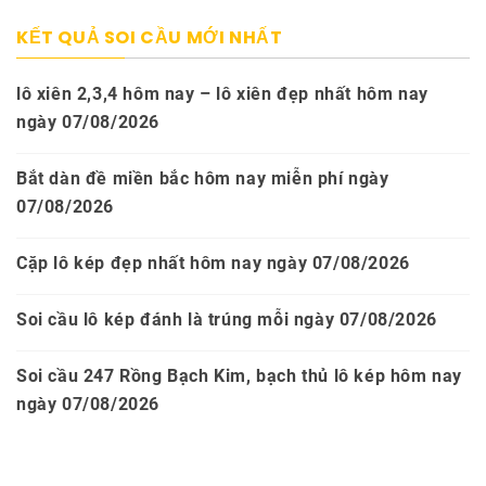
KẾT QUẢ SOI CẦU MỚI NHẤT
lô xiên 2,3,4 hôm nay – lô xiên đẹp nhất hôm nay
ngày 07/08/2026
Bắt dàn đề miền bắc hôm nay miễn phí ngày
07/08/2026
Cặp lô kép đẹp nhất hôm nay ngày 07/08/2026
Soi cầu lô kép đánh là trúng mỗi ngày 07/08/2026
Soi cầu 247 Rồng Bạch Kim, bạch thủ lô kép hôm nay
ngày 07/08/2026