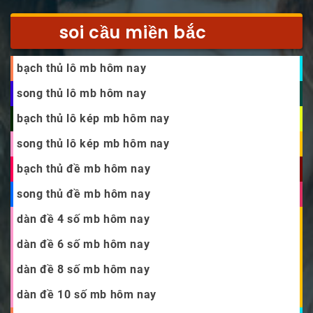
soi cầu miền bắc
bạch thủ lô mb hôm nay
song thủ lô mb hôm nay
bạch thủ lô kép mb hôm nay
song thủ lô kép mb hôm nay
bạch thủ đề mb hôm nay
song thủ đề mb hôm nay
dàn đề 4 số mb hôm nay
dàn đề 6 số mb hôm nay
dàn đề 8 số mb hôm nay
dàn đề 10 số mb hôm nay