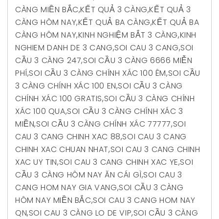
CÀNG MIỀN BẮC
,
KẾT QUẢ 3 CÀNG
,
KẾT QUẢ 3
CÀNG HÔM NAY
,
KẾT QUẢ BA CÀNG
,
KẾT QUẢ BA
CÀNG HÔM NAY
,
KINH NGHIỆM BẮT 3 CÀNG
,
KINH
NGHIEM DANH DE 3 CANG
,
SOI CAU 3 CANG
,
SOI
CẦU 3 CÀNG 247
,
SOI CẦU 3 CÀNG 6666 MIỄN
PHÍ
,
SOI CẦU 3 CÀNG CHÍNH XÁC 100 ÊM
,
SOI CẦU
3 CÀNG CHÍNH XÁC 100 EN
,
SOI CẦU 3 CÀNG
CHÍNH XÁC 100 GRATIS
,
SOI CẦU 3 CÀNG CHÍNH
XÁC 100 QUA
,
SOI CẦU 3 CÀNG CHÍNH XÁC 3
MIỀN
,
SOI CẦU 3 CÀNG CHÍNH XÁC 77777
,
SOI
CAU 3 CANG CHINH XAC 88
,
SOI CAU 3 CANG
CHINH XAC CHUAN NHAT
,
SOI CAU 3 CANG CHINH
XAC UY TIN
,
SOI CAU 3 CANG CHINH XAC YE
,
SOI
CẦU 3 CÀNG HÔM NAY ĂN CÁI GÌ
,
SOI CAU 3
CANG HOM NAY GIA VANG
,
SOI CẦU 3 CÀNG
HÔM NAY MIỀN BẮC
,
SOI CAU 3 CANG HOM NAY
QN
,
SOI CAU 3 CÀNG LO DE VIP
,
SOI CẦU 3 CÀNG