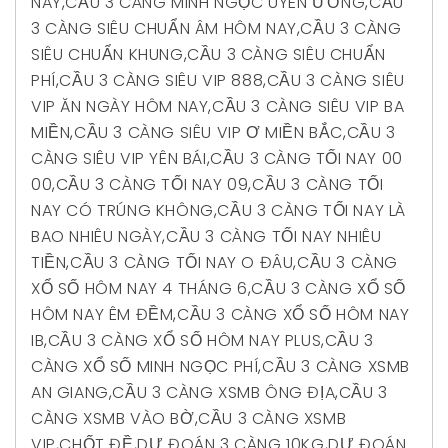
NAY
,
CẦU 3 CÀNG MINH NGỌC UYÊN ƯƠNG
,
CẦU
3 CÀNG SIÊU CHUẨN ÂM HÔM NAY
,
CẦU 3 CÀNG
SIÊU CHUẨN KHUNG
,
CẦU 3 CÀNG SIÊU CHUẨN
PHÍ
,
CẦU 3 CÀNG SIÊU VIP 888
,
CẦU 3 CÀNG SIÊU
VIP ĂN NGÀY HÔM NAY
,
CẦU 3 CÀNG SIÊU VIP BA
MIỀN
,
CẦU 3 CÀNG SIÊU VIP Ơ MIỀN BẮC
,
CẦU 3
CÀNG SIÊU VIP YÊN BÁI
,
CẦU 3 CÀNG TỐI NAY 00
00
,
CẦU 3 CÀNG TỐI NAY 09
,
CẦU 3 CÀNG TỐI
NAY CÓ TRÚNG KHÔNG
,
CẦU 3 CÀNG TỐI NAY LÀ
BAO NHIÊU NGÀY
,
CẦU 3 CÀNG TỐI NAY NHIÊU
TIỀN
,
CẦU 3 CÀNG TỐI NAY O ĐÂU
,
CẦU 3 CÀNG
XỔ SỐ HÔM NAY 4 THÁNG 6
,
CẦU 3 CÀNG XỔ SỐ
HÔM NAY ÊM ĐỀM
,
CẦU 3 CÀNG XỔ SỐ HÔM NAY
IB
,
CẦU 3 CÀNG XỔ SỐ HÔM NAY PLUS
,
CẦU 3
CÀNG XỔ SỐ MINH NGỌC PHÍ
,
CẦU 3 CÀNG XSMB
AN GIANG
,
CẦU 3 CÀNG XSMB ÔNG ĐỊA
,
CẦU 3
CÀNG XSMB VÀO BỜ
,
CẦU 3 CÀNG XSMB
VIP
,
CHỐT ĐỀ
,
DỰ ĐOÁN 3 CÀNG 10KG
,
DỰ ĐOÁN