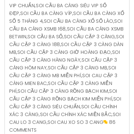
VIP CHUẨN
,
SOI CẦU BA CÀNG SIÊU VIP SỐ
ĐẸP
,
SOI CẦU BA CÀNG VÍP
,
SOI CẦU BA CÀNG XỔ
SỐ 5 THÁNG 4
,
SOI CẦU BA CÀNG XỔ SỐ LÀO
,
SOI
CẦU BA CÀNG XSMB 168
,
SOI CẦU BA CÀNG XSMB
BETWIN
,
SOI CẦU BA SỐ
,
SOI CẦU CẶP 3 CÀNG
,
SOI
CẦU CẶP 3 CÀNG 188
,
SOI CẦU CẶP 3 CÀNG DÀN
MB
,
SOI CẦU CẶP 3 CÀNG GIỜ HOÀNG ĐẠO
,
SOI
CẦU CẶP 3 CÀNG HÀNG NGÀY
,
SOI CẦU CẶP 3
CÀNG HÔM NAY
,
SOI CẦU CẶP 3 CÀNG MB
,
SOI
CẦU CẶP 3 CÀNG MB MIỄN PHÍ
,
SOI CAU CẶP 3
CÀNG MIEN BAC
,
SOI CẦU CẶP 3 CÀNG MIỄN
PHÍ
,
SOI CẦU CẶP 3 CÀNG RỒNG BẠCH KIM
,
SOI
CẦU CẶP 3 CÀNG RỒNG BẠCH KIM MIỄN PHÍ
,
SOI
CẦU CẶP 3 CÀNG SIÊU CHUẨN
,
SOI CẦU CHÍNH
XÁC 3 CÀNG
,
SOI CẦU CHÍNH XÁC MIỀN BẮC
,
SOI
CAU LO 3 CANG
,
SOI CAU XO SO 3 CANG
86
COMMENTS