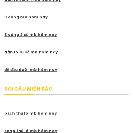
3 càng mb hôm nay
3 càng 2 số mb hôm nay
dàn lô 10 số mb hôm nay
đề đầu đuôi mb hôm nay
SOI CẦU MIỀN BẮC
bạch thủ lô mb hôm nay
song thủ lô mb hôm nay