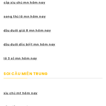
cặp xỉu chủ mn hôm nay
song thủ lô mn hôm nay
đầu đuôi giải 8 mn hôm nay
đầu đuôi đặc biệt mn hôm nay
lô 3 số mn hôm nay
SOI CẦU MIỀN TRUNG
xỉu chủ mt hôm nay