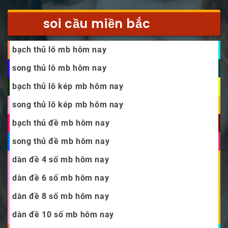
soi cầu miền bắc
bạch thủ lô mb hôm nay
song thủ lô mb hôm nay
bạch thủ lô kép mb hôm nay
song thủ lô kép mb hôm nay
bạch thủ đề mb hôm nay
song thủ đề mb hôm nay
dàn đề 4 số mb hôm nay
dàn đề 6 số mb hôm nay
dàn đề 8 số mb hôm nay
dàn đề 10 số mb hôm nay