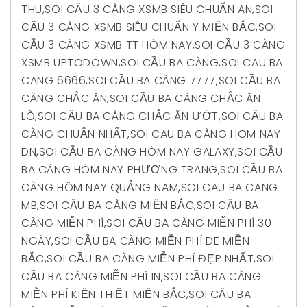
THU
,
SOI CẦU 3 CÀNG XSMB SIÊU CHUẨN AN
,
SOI
CẦU 3 CÀNG XSMB SIÊU CHUẨN Y MIỀN BẮC
,
SOI
CẦU 3 CÀNG XSMB TT HÔM NAY
,
SOI CẦU 3 CÀNG
XSMB UPTODOWN
,
SOI CẦU BA CÀNG
,
SOI CAU BA
CANG 6666
,
SOI CẦU BA CÀNG 7777
,
SOI CẦU BA
CÀNG CHẮC ĂN
,
SOI CẦU BA CÀNG CHẮC ĂN
LÔ
,
SOI CẦU BA CÀNG CHẮC ĂN ƯỚT
,
SOI CẦU BA
CÀNG CHUẨN NHẤT
,
SOI CAU BA CÀNG HOM NAY
DN
,
SOI CẦU BA CÀNG HÔM NAY GALAXY
,
SOI CẦU
BA CÀNG HÔM NAY PHƯƠNG TRANG
,
SOI CẦU BA
CÀNG HÔM NAY QUẢNG NAM
,
SOI CAU BA CANG
MB
,
SOI CẦU BA CÀNG MIỀN BẮC
,
SOI CẦU BA
CÀNG MIỄN PHÍ
,
SOI CẦU BA CÀNG MIỄN PHÍ 30
NGÀY
,
SOI CẦU BA CÀNG MIỄN PHÍ DE MIỀN
BẮC
,
SOI CẦU BA CÀNG MIỄN PHÍ ĐẸP NHẤT
,
SOI
CẦU BA CÀNG MIỄN PHÍ IN
,
SOI CẦU BA CÀNG
MIỄN PHÍ KIẾN THIẾT MIỀN BẮC
,
SOI CẦU BA