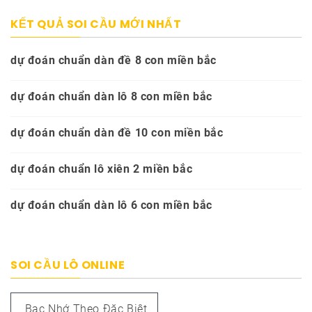
KẾT QUẢ SOI CẦU MỚI NHẤT
dự đoán chuẩn dàn đề 8 con miền bắc
dự đoán chuẩn dàn lô 8 con miền bắc
dự đoán chuẩn dàn đề 10 con miền bắc
dự đoán chuẩn lô xiên 2 miền bắc
dự đoán chuẩn dàn lô 6 con miền bắc
SOI CẦU LÔ ONLINE
Bạc Nhớ Theo Đặc Biệt