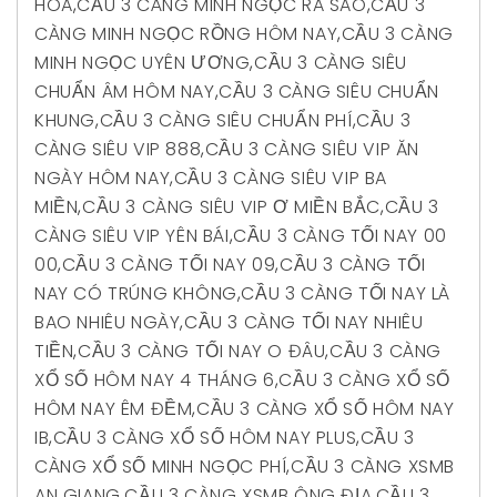
HÒA
,
CẦU 3 CÀNG MINH NGỌC RA SAO
,
CẦU 3
CÀNG MINH NGỌC RỒNG HÔM NAY
,
CẦU 3 CÀNG
MINH NGỌC UYÊN ƯƠNG
,
CẦU 3 CÀNG SIÊU
CHUẨN ÂM HÔM NAY
,
CẦU 3 CÀNG SIÊU CHUẨN
KHUNG
,
CẦU 3 CÀNG SIÊU CHUẨN PHÍ
,
CẦU 3
CÀNG SIÊU VIP 888
,
CẦU 3 CÀNG SIÊU VIP ĂN
NGÀY HÔM NAY
,
CẦU 3 CÀNG SIÊU VIP BA
MIỀN
,
CẦU 3 CÀNG SIÊU VIP Ơ MIỀN BẮC
,
CẦU 3
CÀNG SIÊU VIP YÊN BÁI
,
CẦU 3 CÀNG TỐI NAY 00
00
,
CẦU 3 CÀNG TỐI NAY 09
,
CẦU 3 CÀNG TỐI
NAY CÓ TRÚNG KHÔNG
,
CẦU 3 CÀNG TỐI NAY LÀ
BAO NHIÊU NGÀY
,
CẦU 3 CÀNG TỐI NAY NHIÊU
TIỀN
,
CẦU 3 CÀNG TỐI NAY O ĐÂU
,
CẦU 3 CÀNG
XỔ SỐ HÔM NAY 4 THÁNG 6
,
CẦU 3 CÀNG XỔ SỐ
HÔM NAY ÊM ĐỀM
,
CẦU 3 CÀNG XỔ SỐ HÔM NAY
IB
,
CẦU 3 CÀNG XỔ SỐ HÔM NAY PLUS
,
CẦU 3
CÀNG XỔ SỐ MINH NGỌC PHÍ
,
CẦU 3 CÀNG XSMB
AN GIANG
,
CẦU 3 CÀNG XSMB ÔNG ĐỊA
,
CẦU 3