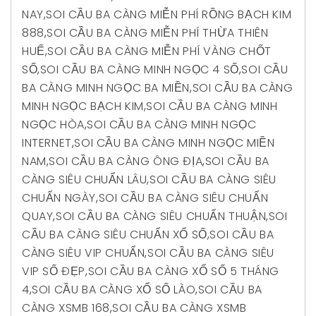
NAY
,
SOI CẦU BA CÀNG MIỄN PHÍ RỒNG BẠCH KIM
888
,
SOI CẦU BA CÀNG MIỄN PHÍ THỪA THIÊN
HUẾ
,
SOI CẦU BA CÀNG MIỄN PHÍ VÀNG CHỐT
SỐ
,
SOI CẦU BA CÀNG MINH NGỌC 4 SỐ
,
SOI CẦU
BA CÀNG MINH NGỌC BA MIỀN
,
SOI CẦU BA CÀNG
MINH NGỌC BẠCH KIM
,
SOI CẦU BA CÀNG MINH
NGỌC HÒA
,
SOI CẦU BA CÀNG MINH NGỌC
INTERNET
,
SOI CẦU BA CÀNG MINH NGỌC MIỀN
NAM
,
SOI CẦU BA CÀNG ÔNG ĐỊA
,
SOI CẦU BA
CÀNG SIÊU CHUẨN LÂU
,
SOI CẦU BA CÀNG SIÊU
CHUẨN NGÀY
,
SOI CẦU BA CÀNG SIÊU CHUẨN
QUAY
,
SOI CẦU BA CÀNG SIÊU CHUẨN THUẬN
,
SOI
CẦU BA CÀNG SIÊU CHUẨN XỔ SỐ
,
SOI CẦU BA
CÀNG SIÊU VIP CHUẨN
,
SOI CẦU BA CÀNG SIÊU
VIP SỐ ĐẸP
,
SOI CẦU BA CÀNG XỔ SỐ 5 THÁNG
4
,
SOI CẦU BA CÀNG XỔ SỐ LÀO
,
SOI CẦU BA
CÀNG XSMB 168
,
SOI CẦU BA CÀNG XSMB