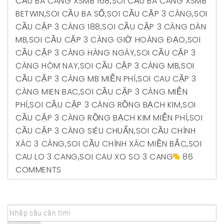
CẦU BA CÀNG XSMB 168
,
SOI CẦU BA CÀNG XSMB
BETWIN
,
SOI CẦU BA SỐ
,
SOI CẦU CẶP 3 CÀNG
,
SOI
CẦU CẶP 3 CÀNG 188
,
SOI CẦU CẶP 3 CÀNG DÀN
MB
,
SOI CẦU CẶP 3 CÀNG GIỜ HOÀNG ĐẠO
,
SOI
CẦU CẶP 3 CÀNG HÀNG NGÀY
,
SOI CẦU CẶP 3
CÀNG HÔM NAY
,
SOI CẦU CẶP 3 CÀNG MB
,
SOI
CẦU CẶP 3 CÀNG MB MIỄN PHÍ
,
SOI CAU CẶP 3
CÀNG MIEN BAC
,
SOI CẦU CẶP 3 CÀNG MIỄN
PHÍ
,
SOI CẦU CẶP 3 CÀNG RỒNG BẠCH KIM
,
SOI
CẦU CẶP 3 CÀNG RỒNG BẠCH KIM MIỄN PHÍ
,
SOI
CẦU CẶP 3 CÀNG SIÊU CHUẨN
,
SOI CẦU CHÍNH
XÁC 3 CÀNG
,
SOI CẦU CHÍNH XÁC MIỀN BẮC
,
SOI
CAU LO 3 CANG
,
SOI CAU XO SO 3 CANG
86
COMMENTS