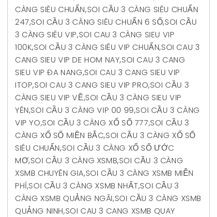
CÀNG SIÊU CHUẨN
,
SOI CẦU 3 CÀNG SIÊU CHUẨN
247
,
SOI CẦU 3 CÀNG SIÊU CHUẨN 6 SỐ
,
SOI CẦU
3 CÀNG SIÊU VIP
,
SOI CAU 3 CÀNG SIEU VIP
100K
,
SOI CẦU 3 CÀNG SIÊU VIP CHUẨN
,
SOI CAU 3
CANG SIEU VIP DE HOM NAY
,
SOI CAU 3 CANG
SIEU VIP ĐA NANG
,
SOI CAU 3 CANG SIEU VIP
ITOP
,
SOI CAU 3 CANG SIEU VIP PRO
,
SOI CẦU 3
CÀNG SIEU VIP VỀ
,
SOI CẦU 3 CÀNG SIEU VIP
YÊN
,
SOI CẦU 3 CÀNG VIP 00 99
,
SOI CẦU 3 CÀNG
VIP YO
,
SOI CẦU 3 CÀNG XỔ SỐ 777
,
SOI CẦU 3
CÀNG XỔ SỐ MIỀN BẮC
,
SOI CẦU 3 CÀNG XỔ SỐ
SIÊU CHUẨN
,
SOI CẦU 3 CÀNG XỔ SỐ ƯỚC
MƠ
,
SOI CẦU 3 CÀNG XSMB
,
SOI CẦU 3 CÀNG
XSMB CHUYÊN GIA
,
SOI CẦU 3 CÀNG XSMB MIỄN
PHÍ
,
SOI CẦU 3 CÀNG XSMB NHẤT
,
SOI CẦU 3
CÀNG XSMB QUẢNG NGÃI
,
SOI CẦU 3 CÀNG XSMB
QUẢNG NINH
,
SOI CAU 3 CANG XSMB QUAY