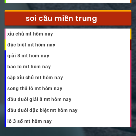
soi cầu miền trung
xỉu chủ mt hôm nay
đặc biệt mt hôm nay
giải 8 mt hôm nay
bao lô mt hôm nay
cặp xỉu chủ mt hôm nay
song thủ lô mt hôm nay
đầu đuôi giải 8 mt hôm nay
đầu đuôi đặc biệt mt hôm nay
lô 3 số mt hôm nay