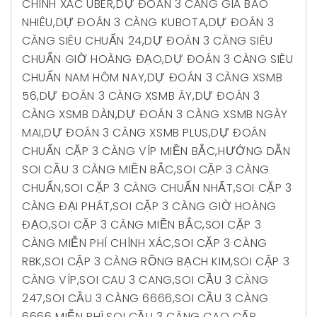
CHÍNH XÁC UBER
,
DỰ ĐOÁN 3 CÀNG GIÁ BAO
NHIÊU
,
DỰ ĐOÁN 3 CÀNG KUBOTA
,
DỰ ĐOÁN 3
CÀNG SIÊU CHUẨN 24
,
DỰ ĐOÁN 3 CÀNG SIÊU
CHUẨN GIỜ HOÀNG ĐẠO
,
DỰ ĐOÁN 3 CÀNG SIÊU
CHUẨN NAM HÔM NAY
,
DỰ ĐOÁN 3 CÀNG XSMB
56
,
DỰ ĐOÁN 3 CÀNG XSMB ÂY
,
DỰ ĐOÁN 3
CÀNG XSMB DÀN
,
DỰ ĐOÁN 3 CÀNG XSMB NGÀY
MAI
,
DỰ ĐOÁN 3 CÀNG XSMB PLUS
,
DỰ ĐOÁN
CHUẨN CẶP 3 CÀNG VÍP MIỀN BẮC
,
HƯỚNG DẪN
SOI CẦU 3 CÀNG MIỀN BẮC
,
SOI CẶP 3 CÀNG
CHUẨN
,
SOI CẶP 3 CÀNG CHUẨN NHẤT
,
SOI CẶP 3
CÀNG ĐẠI PHÁT
,
SOI CẶP 3 CÀNG GIỜ HOÀNG
ĐẠO
,
SOI CẶP 3 CÀNG MIỀN BẮC
,
SOI CẶP 3
CÀNG MIỄN PHÍ CHÍNH XÁC
,
SOI CẶP 3 CÀNG
RBK
,
SOI CẶP 3 CÀNG RỒNG BẠCH KIM
,
SOI CẶP 3
CÀNG VÍP
,
SOI CAU 3 CANG
,
SOI CẦU 3 CÀNG
247
,
SOI CẦU 3 CÀNG 6666
,
SOI CẦU 3 CÀNG
6666 MIỄN PHÍ
,
SOI CẦU 3 CÀNG CAO CẤP