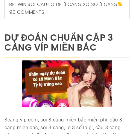
BETWIN
,
SOI CAU LO DE 3 CANG
,
XO SO 3 CANG
90 COMMENTS
DỰ ĐOÁN CHUẨN CẶP 3
CÀNG VÍP MIỀN BẮC
3cang vip com, soi 3 càng miền bắc miễn phí, cầu 3
càng miền bắc, soi 3 càng, lô 3 số là gì, cầu 3 càng