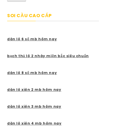
SOI CẦU CAO CẤP
dàn lô 6 số mb hôm nay
bạch thủ lô 2 nháy miền bắc siêu chuẩn
dàn lô 8 số mb hôm nay
dàn lô xiên 2 mb hôm nay
dàn lô xiên 3 mb hôm nay
dàn lô xiên 4 mb hôm nay