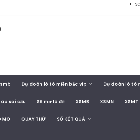
so
Ô
 xsmb
Dự đoán lô tô miền bắc víp
Dự đoán lô tô 
áp soi cầu
Sổ mơ lô đề
XSMB
XSMN
XSMT
Ổ MƠ
QUAY THỬ
SỐ KẾT QUẢ