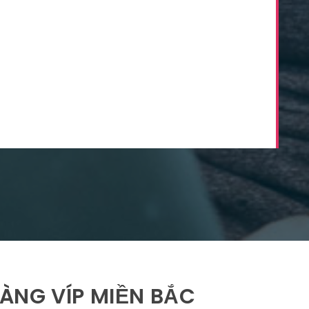
ÀNG VÍP MIỀN BẮC