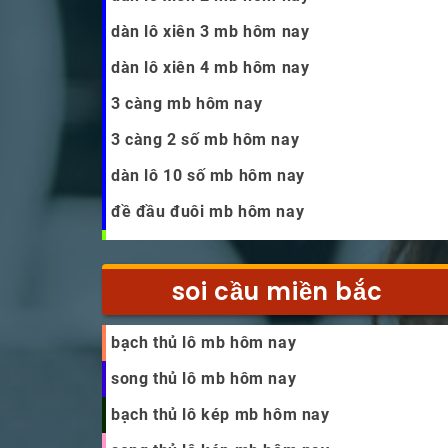
dàn lô xiên 3 mb hôm nay
dàn lô xiên 4 mb hôm nay
3 càng mb hôm nay
3 càng 2 số mb hôm nay
dàn lô 10 số mb hôm nay
đề đầu đuôi mb hôm nay
soi cầu miền bắc
bạch thủ lô mb hôm nay
song thủ lô mb hôm nay
bạch thủ lô kép mb hôm nay