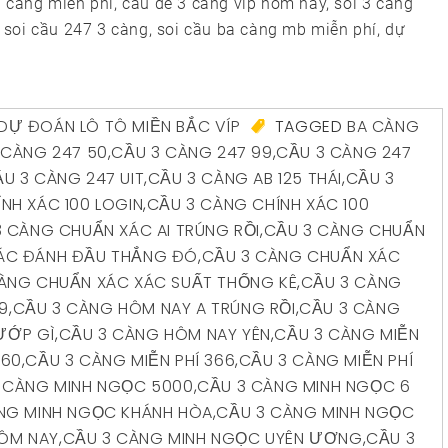
3 càng miền phí, cầu de 3 càng vip hom nay, soi 3 càng
soi cầu 247 3 càng, soi cầu ba càng mb miễn phí, dự
DỰ ĐOÁN LÔ TÔ MIỀN BẮC VÍP
TAGGED
BA CÀNG
 CÀNG 247 50
,
CẦU 3 CÀNG 247 99
,
CẦU 3 CÀNG 247
U 3 CÀNG 247 UIT
,
CẦU 3 CÀNG AB 125 THÁI
,
CẦU 3
NH XÁC 100 LOGIN
,
CẦU 3 CÀNG CHÍNH XÁC 100
 CÀNG CHUẨN XÁC AI TRÚNG RỒI
,
CẦU 3 CÀNG CHUẨN
ÁC ĐÁNH ĐẦU THẮNG ĐÓ
,
CẦU 3 CÀNG CHUẨN XÁC
ÀNG CHUẨN XÁC XÁC SUẤT THỐNG KÊ
,
CẦU 3 CÀNG
9
,
CẦU 3 CÀNG HÔM NAY A TRÚNG RỒI
,
CẦU 3 CÀNG
ƯỚP GÌ
,
CẦU 3 CÀNG HÔM NAY YÊN
,
CẦU 3 CÀNG MIỄN
360
,
CẦU 3 CÀNG MIỄN PHÍ 366
,
CẦU 3 CÀNG MIỄN PHÍ
 CÀNG MINH NGỌC 5000
,
CẦU 3 CÀNG MINH NGỌC 6
NG MINH NGỌC KHÁNH HÒA
,
CẦU 3 CÀNG MINH NGỌC
ÔM NAY
,
CẦU 3 CÀNG MINH NGỌC UYÊN ƯƠNG
,
CẦU 3