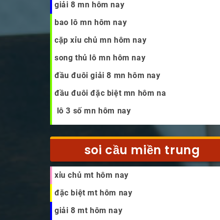
giải 8 mn hôm nay
bao lô mn hôm nay
cặp xỉu chủ mn hôm nay
song thủ lô mn hôm nay
đầu đuôi giải 8 mn hôm nay
đầu đuôi đặc biệt mn hôm na
lô 3 số mn hôm nay
soi cầu miền trung
xỉu chủ mt hôm nay
đặc biệt mt hôm nay
giải 8 mt hôm nay