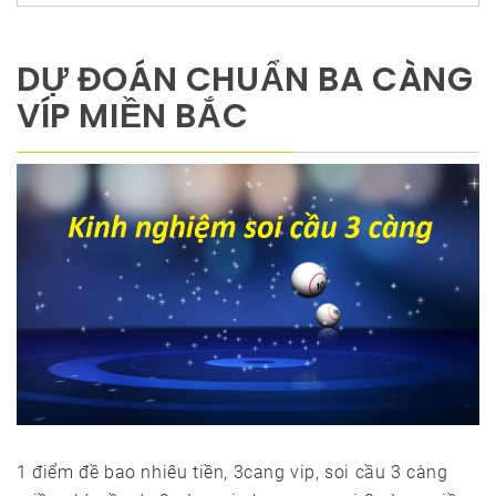
DỰ ĐOÁN CHUẨN BA CÀNG
VÍP MIỀN BẮC
1 điểm đề bao nhiêu tiền, 3cang vip, soi cầu 3 càng