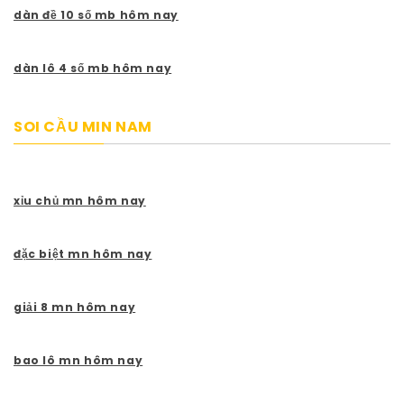
dàn đề 10 số mb hôm nay
dàn lô 4 số mb hôm nay
SOI CẦU MIN NAM
xỉu chủ mn hôm nay
đặc biệt mn hôm nay
giải 8 mn hôm nay
bao lô mn hôm nay