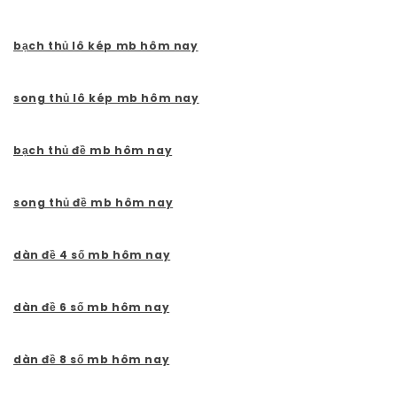
bạch thủ lô kép mb hôm nay
song thủ lô kép mb hôm nay
bạch thủ đề mb hôm nay
song thủ đề mb hôm nay
dàn đề 4 số mb hôm nay
dàn đề 6 số mb hôm nay
dàn đề 8 số mb hôm nay