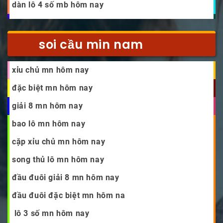
dàn lô 4 số mb hôm nay
soi cầu min nam
xỉu chủ mn hôm nay
đặc biệt mn hôm nay
giải 8 mn hôm nay
bao lô mn hôm nay
cặp xỉu chủ mn hôm nay
song thủ lô mn hôm nay
đầu đuôi giải 8 mn hôm nay
đầu đuôi đặc biệt mn hôm na
lô 3 số mn hôm nay