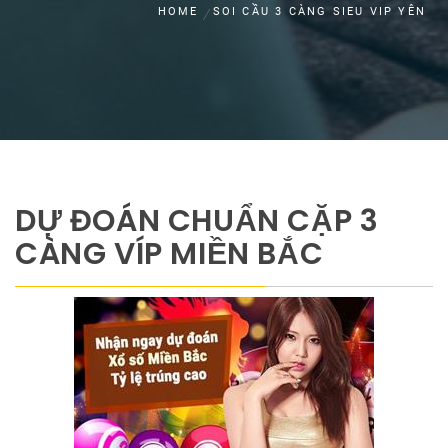
HOME
SOI CẦU 3 CÀNG SIEU VIP YÊN
DỰ ĐOÁN CHUẨN CẶP 3
CÀNG VÍP MIỀN BẮC