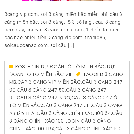
3cang vip com, soi 3 càng miền bắc miễn phí, cầu 3
càng miền bắc, soi 3 càng, lô 3 số là gì, cầu 3 càng
hôm nay, soi cầu 3 càng miền nam, 1 điểm lô miền
bắc bao nhiêu tiền, 3cang vip com, thanlo86,
soicaudoanso com, soi cầu […]
POSTED IN
DỰ ĐOÁN LÔ TÔ MIỀN BẮC
,
DỰ
ĐOÁN LÔ TÔ MIỀN BẮC VÍP
TAGGED
3 CANG
MB
,
CẶP 3 CÀNG VÍP MIỀN BẮC
,
CẦU 3 CÀNG 247
00
,
CẦU 3 CÀNG 247 50
,
CẦU 3 CÀNG 247
99
,
CẦU 3 CÀNG 247 INDO
,
CẦU 3 CÀNG 247 Ô
TÔ MIỀN BẮC
,
CẦU 3 CÀNG 247 UIT
,
CẦU 3 CÀNG
AB 125 THÁI
,
CẦU 3 CÀNG CHÍNH XÁC 100 64
,
CẦU
3 CÀNG CHÍNH XÁC 100 LOGIN
,
CẦU 3 CÀNG
CHÍNH XÁC 100 TRX
,
CẦU 3 CÀNG CHÍNH XÁC 100