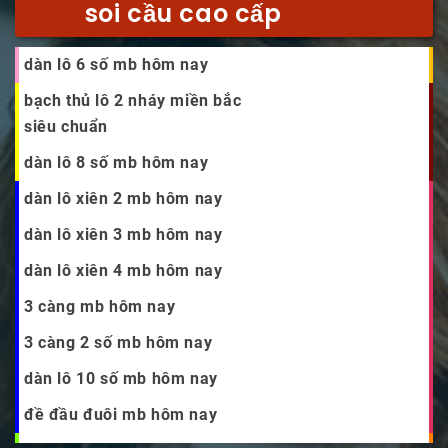
soi cầu cao cấp
dàn lô 6 số mb hôm nay
bạch thủ lô 2 nháy miền bắc
siêu chuẩn
dàn lô 8 số mb hôm nay
dàn lô xiên 2 mb hôm nay
dàn lô xiên 3 mb hôm nay
dàn lô xiên 4 mb hôm nay
3 càng mb hôm nay
3 càng 2 số mb hôm nay
dàn lô 10 số mb hôm nay
đề đầu đuôi mb hôm nay