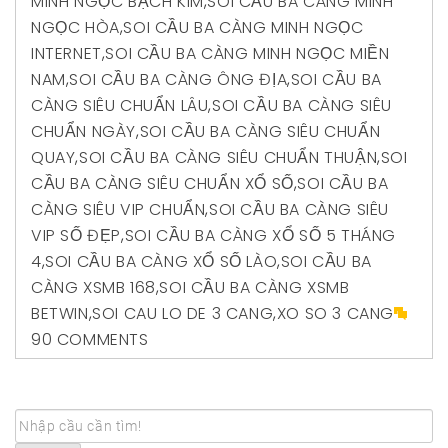
MINH NGỌC BẠCH KIM
,
SOI CẦU BA CÀNG MINH
NGỌC HÒA
,
SOI CẦU BA CÀNG MINH NGỌC
INTERNET
,
SOI CẦU BA CÀNG MINH NGỌC MIỀN
NAM
,
SOI CẦU BA CÀNG ÔNG ĐỊA
,
SOI CẦU BA
CÀNG SIÊU CHUẨN LÂU
,
SOI CẦU BA CÀNG SIÊU
CHUẨN NGÀY
,
SOI CẦU BA CÀNG SIÊU CHUẨN
QUAY
,
SOI CẦU BA CÀNG SIÊU CHUẨN THUẬN
,
SOI
CẦU BA CÀNG SIÊU CHUẨN XỔ SỐ
,
SOI CẦU BA
CÀNG SIÊU VIP CHUẨN
,
SOI CẦU BA CÀNG SIÊU
VIP SỐ ĐẸP
,
SOI CẦU BA CÀNG XỔ SỐ 5 THÁNG
4
,
SOI CẦU BA CÀNG XỔ SỐ LÀO
,
SOI CẦU BA
CÀNG XSMB 168
,
SOI CẦU BA CÀNG XSMB
BETWIN
,
SOI CAU LO DE 3 CANG
,
XO SO 3 CANG
90 COMMENTS