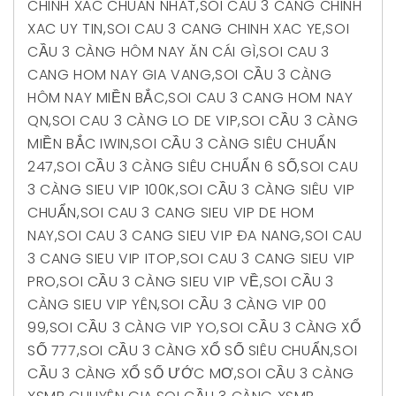
CHINH XAC CHUAN NHAT
,
SOI CAU 3 CANG CHINH
XAC UY TIN
,
SOI CAU 3 CANG CHINH XAC YE
,
SOI
CẦU 3 CÀNG HÔM NAY ĂN CÁI GÌ
,
SOI CAU 3
CANG HOM NAY GIA VANG
,
SOI CẦU 3 CÀNG
HÔM NAY MIỀN BẮC
,
SOI CAU 3 CANG HOM NAY
QN
,
SOI CAU 3 CÀNG LO DE VIP
,
SOI CẦU 3 CÀNG
MIỀN BẮC IWIN
,
SOI CẦU 3 CÀNG SIÊU CHUẨN
247
,
SOI CẦU 3 CÀNG SIÊU CHUẨN 6 SỐ
,
SOI CAU
3 CÀNG SIEU VIP 100K
,
SOI CẦU 3 CÀNG SIÊU VIP
CHUẨN
,
SOI CAU 3 CANG SIEU VIP DE HOM
NAY
,
SOI CAU 3 CANG SIEU VIP ĐA NANG
,
SOI CAU
3 CANG SIEU VIP ITOP
,
SOI CAU 3 CANG SIEU VIP
PRO
,
SOI CẦU 3 CÀNG SIEU VIP VỀ
,
SOI CẦU 3
CÀNG SIEU VIP YÊN
,
SOI CẦU 3 CÀNG VIP 00
99
,
SOI CẦU 3 CÀNG VIP YO
,
SOI CẦU 3 CÀNG XỔ
SỐ 777
,
SOI CẦU 3 CÀNG XỔ SỐ SIÊU CHUẨN
,
SOI
CẦU 3 CÀNG XỔ SỐ ƯỚC MƠ
,
SOI CẦU 3 CÀNG