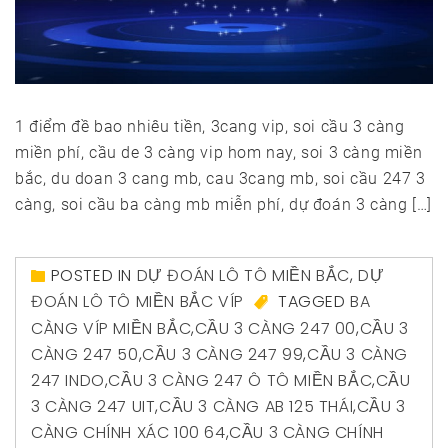
1 điểm đề bao nhiêu tiền, 3cang vip, soi cầu 3 càng
miền phí, cầu de 3 càng vip hom nay, soi 3 càng miền
bắc, du doan 3 cang mb, cau 3cang mb, soi cầu 247 3
càng, soi cầu ba càng mb miễn phí, dự đoán 3 càng […]
POSTED IN
DỰ ĐOÁN LÔ TÔ MIỀN BẮC
,
DỰ
ĐOÁN LÔ TÔ MIỀN BẮC VÍP
TAGGED
BA
CÀNG VÍP MIỀN BẮC
,
CẦU 3 CÀNG 247 00
,
CẦU 3
CÀNG 247 50
,
CẦU 3 CÀNG 247 99
,
CẦU 3 CÀNG
247 INDO
,
CẦU 3 CÀNG 247 Ô TÔ MIỀN BẮC
,
CẦU
3 CÀNG 247 UIT
,
CẦU 3 CÀNG AB 125 THÁI
,
CẦU 3
CÀNG CHÍNH XÁC 100 64
,
CẦU 3 CÀNG CHÍNH