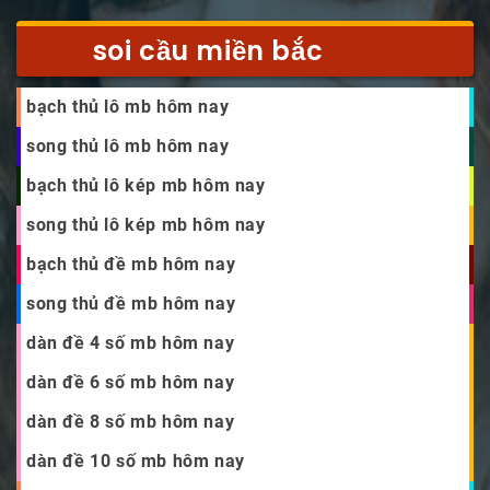
soi cầu miền bắc
bạch thủ lô mb hôm nay
song thủ lô mb hôm nay
bạch thủ lô kép mb hôm nay
song thủ lô kép mb hôm nay
bạch thủ đề mb hôm nay
song thủ đề mb hôm nay
dàn đề 4 số mb hôm nay
dàn đề 6 số mb hôm nay
dàn đề 8 số mb hôm nay
dàn đề 10 số mb hôm nay