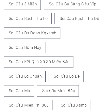
Soi Cầu 3 Miền
Soi Cầu Ba Càng Siêu Víp
Soi Cầu Bạch Thủ Lô
Soi Cầu Bạch Thủ Đề
Soi Cầu Dự Đoán Kqxsmb
Soi Cầu Hôm Nay
Soi Cầu Kết Quả Xổ Số Miền Bắc
Soi Cầu Lô Chuẩn
Soi Cầu Lô Đề
Soi Cầu Mb
Soi Cầu Miền Bắc
Soi Cầu Miễn Phí 888
Soi Cầu Xsmb