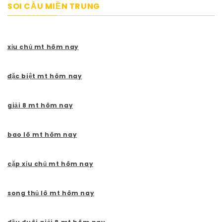
SOI CẦU MIỀN TRUNG
xỉu chủ mt hôm nay
đặc biệt mt hôm nay
giải 8 mt hôm nay
bao lô mt hôm nay
cặp xỉu chủ mt hôm nay
song thủ lô mt hôm nay