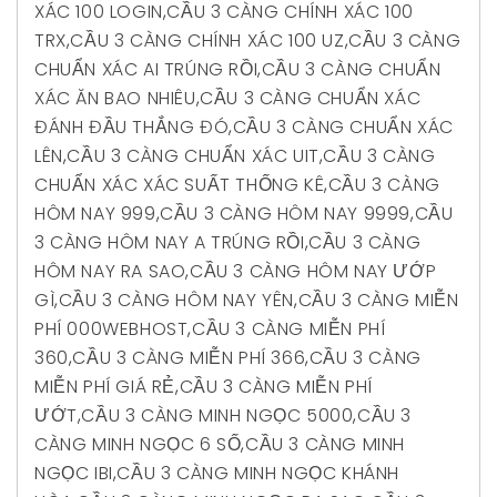
XÁC 100 LOGIN
,
CẦU 3 CÀNG CHÍNH XÁC 100
TRX
,
CẦU 3 CÀNG CHÍNH XÁC 100 UZ
,
CẦU 3 CÀNG
CHUẨN XÁC AI TRÚNG RỒI
,
CẦU 3 CÀNG CHUẨN
XÁC ĂN BAO NHIÊU
,
CẦU 3 CÀNG CHUẨN XÁC
ĐÁNH ĐẦU THẮNG ĐÓ
,
CẦU 3 CÀNG CHUẨN XÁC
LÊN
,
CẦU 3 CÀNG CHUẨN XÁC UIT
,
CẦU 3 CÀNG
CHUẨN XÁC XÁC SUẤT THỐNG KÊ
,
CẦU 3 CÀNG
HÔM NAY 999
,
CẦU 3 CÀNG HÔM NAY 9999
,
CẦU
3 CÀNG HÔM NAY A TRÚNG RỒI
,
CẦU 3 CÀNG
HÔM NAY RA SAO
,
CẦU 3 CÀNG HÔM NAY ƯỚP
GÌ
,
CẦU 3 CÀNG HÔM NAY YÊN
,
CẦU 3 CÀNG MIỄN
PHÍ 000WEBHOST
,
CẦU 3 CÀNG MIỄN PHÍ
360
,
CẦU 3 CÀNG MIỄN PHÍ 366
,
CẦU 3 CÀNG
MIỄN PHÍ GIÁ RẺ
,
CẦU 3 CÀNG MIỄN PHÍ
ƯỚT
,
CẦU 3 CÀNG MINH NGỌC 5000
,
CẦU 3
CÀNG MINH NGỌC 6 SỐ
,
CẦU 3 CÀNG MINH
NGỌC IBI
,
CẦU 3 CÀNG MINH NGỌC KHÁNH