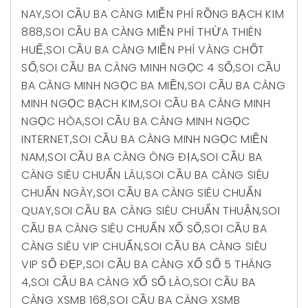
NAY
,
SOI CẦU BA CÀNG MIỄN PHÍ RỒNG BẠCH KIM
888
,
SOI CẦU BA CÀNG MIỄN PHÍ THỪA THIÊN
HUẾ
,
SOI CẦU BA CÀNG MIỄN PHÍ VÀNG CHỐT
SỐ
,
SOI CẦU BA CÀNG MINH NGỌC 4 SỐ
,
SOI CẦU
BA CÀNG MINH NGỌC BA MIỀN
,
SOI CẦU BA CÀNG
MINH NGỌC BẠCH KIM
,
SOI CẦU BA CÀNG MINH
NGỌC HÒA
,
SOI CẦU BA CÀNG MINH NGỌC
INTERNET
,
SOI CẦU BA CÀNG MINH NGỌC MIỀN
NAM
,
SOI CẦU BA CÀNG ÔNG ĐỊA
,
SOI CẦU BA
CÀNG SIÊU CHUẨN LÂU
,
SOI CẦU BA CÀNG SIÊU
CHUẨN NGÀY
,
SOI CẦU BA CÀNG SIÊU CHUẨN
QUAY
,
SOI CẦU BA CÀNG SIÊU CHUẨN THUẬN
,
SOI
CẦU BA CÀNG SIÊU CHUẨN XỔ SỐ
,
SOI CẦU BA
CÀNG SIÊU VIP CHUẨN
,
SOI CẦU BA CÀNG SIÊU
VIP SỐ ĐẸP
,
SOI CẦU BA CÀNG XỔ SỐ 5 THÁNG
4
,
SOI CẦU BA CÀNG XỔ SỐ LÀO
,
SOI CẦU BA
CÀNG XSMB 168
,
SOI CẦU BA CÀNG XSMB