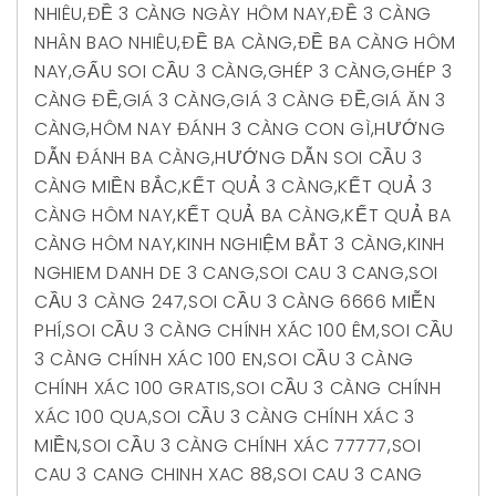
NHIÊU
,
ĐỀ 3 CÀNG NGÀY HÔM NAY
,
ĐỀ 3 CÀNG
NHÂN BAO NHIÊU
,
ĐỀ BA CÀNG
,
ĐỀ BA CÀNG HÔM
NAY
,
GẤU SOI CẦU 3 CÀNG
,
GHÉP 3 CÀNG
,
GHÉP 3
CÀNG ĐỀ
,
GIÁ 3 CÀNG
,
GIÁ 3 CÀNG ĐỀ
,
GIÁ ĂN 3
CÀNG
,
HÔM NAY ĐÁNH 3 CÀNG CON GÌ
,
HƯỚNG
DẪN ĐÁNH BA CÀNG
,
HƯỚNG DẪN SOI CẦU 3
CÀNG MIỀN BẮC
,
KẾT QUẢ 3 CÀNG
,
KẾT QUẢ 3
CÀNG HÔM NAY
,
KẾT QUẢ BA CÀNG
,
KẾT QUẢ BA
CÀNG HÔM NAY
,
KINH NGHIỆM BẮT 3 CÀNG
,
KINH
NGHIEM DANH DE 3 CANG
,
SOI CAU 3 CANG
,
SOI
CẦU 3 CÀNG 247
,
SOI CẦU 3 CÀNG 6666 MIỄN
PHÍ
,
SOI CẦU 3 CÀNG CHÍNH XÁC 100 ÊM
,
SOI CẦU
3 CÀNG CHÍNH XÁC 100 EN
,
SOI CẦU 3 CÀNG
CHÍNH XÁC 100 GRATIS
,
SOI CẦU 3 CÀNG CHÍNH
XÁC 100 QUA
,
SOI CẦU 3 CÀNG CHÍNH XÁC 3
MIỀN
,
SOI CẦU 3 CÀNG CHÍNH XÁC 77777
,
SOI
CAU 3 CANG CHINH XAC 88
,
SOI CAU 3 CANG