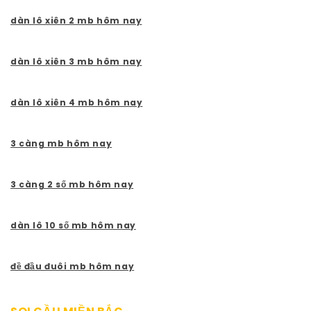
dàn lô xiên 2 mb hôm nay
dàn lô xiên 3 mb hôm nay
dàn lô xiên 4 mb hôm nay
3 càng mb hôm nay
3 càng 2 số mb hôm nay
dàn lô 10 số mb hôm nay
đề đầu đuôi mb hôm nay