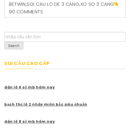
BETWIN
,
SOI CAU LO DE 3 CANG
,
XO SO 3 CANG
90 COMMENTS
Search
SOI CẦU CAO CẤP
dàn lô 6 số mb hôm nay
bạch thủ lô 2 nháy miền bắc siêu chuẩn
dàn lô 8 số mb hôm nay