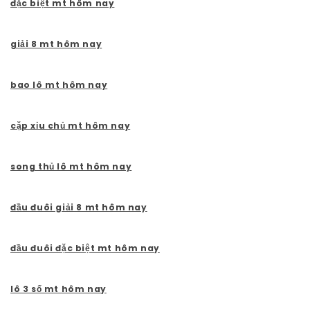
đặc biệt mt hôm nay
giải 8 mt hôm nay
bao lô mt hôm nay
cặp xỉu chủ mt hôm nay
song thủ lô mt hôm nay
đầu đuôi giải 8 mt hôm nay
đầu đuôi đặc biệt mt hôm nay
lô 3 số mt hôm nay