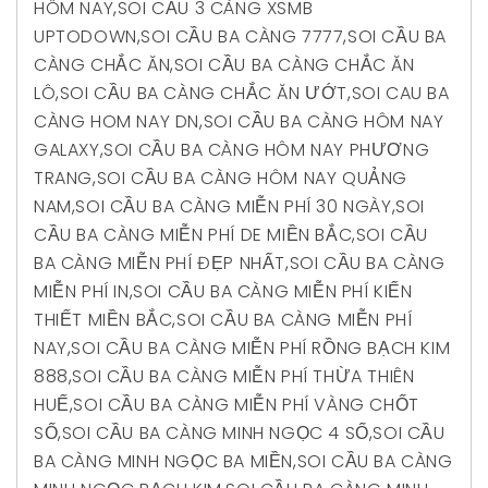
HÔM NAY
,
SOI CẦU 3 CÀNG XSMB
UPTODOWN
,
SOI CẦU BA CÀNG 7777
,
SOI CẦU BA
CÀNG CHẮC ĂN
,
SOI CẦU BA CÀNG CHẮC ĂN
LÔ
,
SOI CẦU BA CÀNG CHẮC ĂN ƯỚT
,
SOI CAU BA
CÀNG HOM NAY DN
,
SOI CẦU BA CÀNG HÔM NAY
GALAXY
,
SOI CẦU BA CÀNG HÔM NAY PHƯƠNG
TRANG
,
SOI CẦU BA CÀNG HÔM NAY QUẢNG
NAM
,
SOI CẦU BA CÀNG MIỄN PHÍ 30 NGÀY
,
SOI
CẦU BA CÀNG MIỄN PHÍ DE MIỀN BẮC
,
SOI CẦU
BA CÀNG MIỄN PHÍ ĐẸP NHẤT
,
SOI CẦU BA CÀNG
MIỄN PHÍ IN
,
SOI CẦU BA CÀNG MIỄN PHÍ KIẾN
THIẾT MIỀN BẮC
,
SOI CẦU BA CÀNG MIỄN PHÍ
NAY
,
SOI CẦU BA CÀNG MIỄN PHÍ RỒNG BẠCH KIM
888
,
SOI CẦU BA CÀNG MIỄN PHÍ THỪA THIÊN
HUẾ
,
SOI CẦU BA CÀNG MIỄN PHÍ VÀNG CHỐT
SỐ
,
SOI CẦU BA CÀNG MINH NGỌC 4 SỐ
,
SOI CẦU
BA CÀNG MINH NGỌC BA MIỀN
,
SOI CẦU BA CÀNG