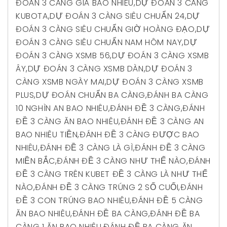
ĐOÁN 3 CÀNG GIÁ BAO NHIÊU
,
DỰ ĐOÁN 3 CÀNG
KUBOTA
,
DỰ ĐOÁN 3 CÀNG SIÊU CHUẨN 24
,
DỰ
ĐOÁN 3 CÀNG SIÊU CHUẨN GIỜ HOÀNG ĐẠO
,
DỰ
ĐOÁN 3 CÀNG SIÊU CHUẨN NAM HÔM NAY
,
DỰ
ĐOÁN 3 CÀNG XSMB 56
,
DỰ ĐOÁN 3 CÀNG XSMB
ÂY
,
DỰ ĐOÁN 3 CÀNG XSMB DÀN
,
DỰ ĐOÁN 3
CÀNG XSMB NGÀY MAI
,
DỰ ĐOÁN 3 CÀNG XSMB
PLUS
,
DỰ ĐOÁN CHUẨN BA CÀNG
,
ĐÁNH BA CÀNG
10 NGHÌN AN BAO NHIÊU
,
ĐÁNH ĐỀ 3 CÀNG
,
ĐÁNH
ĐỀ 3 CÀNG ĂN BAO NHIÊU
,
ĐÁNH ĐỀ 3 CÀNG AN
BAO NHIÊU TIỀN
,
ĐÁNH ĐỀ 3 CÀNG ĐƯỢC BAO
NHIÊU
,
ĐÁNH ĐỀ 3 CÀNG LÀ GÌ
,
ĐÁNH ĐỀ 3 CÀNG
MIỀN BẮC
,
ĐÁNH ĐỀ 3 CÀNG NHƯ THẾ NÀO
,
ĐÁNH
ĐỀ 3 CÀNG TRÊN KUBET ĐỀ 3 CÀNG LÀ NHƯ THẾ
NÀO
,
ĐÁNH ĐỀ 3 CÀNG TRÚNG 2 SỐ CUỐI
,
ĐÁNH
ĐỀ 3 CON TRÚNG BAO NHIÊU
,
ĐÁNH ĐỀ 5 CÀNG
ĂN BAO NHIÊU
,
ĐÁNH ĐỀ BA CÀNG
,
ĐÁNH ĐỀ BA
CÀNG 1 ĂN BAO NHIÊU
,
ĐÁNH ĐỀ BA CÀNG ĂN