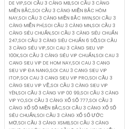
DE VIP
,
SOI CẦU 3 CÀNG MB
,
SOI CẦU 3 CÀNG
MIỀN BẮC
,
SOI CẦU 3 CÀNG MIỀN BẮC HÔM
NAY
,
SOI CẦU 3 CÀNG MIỀN BẮC IWIN
,
SOI CẦU 3
CÀNG MIỄN PHÍ
,
SOI CẦU 3 CÀNG MN
,
SOI CẦU 3
CÀNG SIÊU CHUẨN
,
SOI CẦU 3 CÀNG SIÊU CHUẨN
247
,
SOI CẦU 3 CÀNG SIÊU CHUẨN 6 SỐ
,
SOI CẦU
3 CÀNG SIÊU VIP
,
SOI CAU 3 CÀNG SIEU VIP
100K
,
SOI CẦU 3 CÀNG SIÊU VIP CHUẨN
,
SOI CAU 3
CANG SIEU VIP DE HOM NAY
,
SOI CAU 3 CANG
SIEU VIP ĐA NANG
,
SOI CAU 3 CANG SIEU VIP
ITOP
,
SOI CAU 3 CANG SIEU VIP PRO
,
SOI CẦU 3
CÀNG SIEU VIP VỀ
,
SOI CẦU 3 CÀNG SIEU VIP
YÊN
,
SOI CẦU 3 CÀNG VIP 00 99
,
SOI CẦU 3 CÀNG
VIP YO
,
SOI CẦU 3 CÀNG XỔ SỐ 777
,
SOI CẦU 3
CÀNG XỔ SỐ MIỀN BẮC
,
SOI CẦU 3 CÀNG XỔ SỐ
SIÊU CHUẨN
,
SOI CẦU 3 CÀNG XỔ SỐ ƯỚC
MƠ
,
SOI CẦU 3 CÀNG XSMB
,
SOI CẦU 3 CÀNG