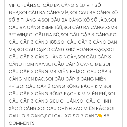
VIP CHUẨN
,
SOI CẦU BA CÀNG SIÊU VIP SỐ
ĐẸP
,
SOI CẦU BA CÀNG VÍP
,
SOI CẦU BA CÀNG XỔ
SỐ 5 THÁNG 4
,
SOI CẦU BA CÀNG XỔ SỐ LÀO
,
SOI
CẦU BA CÀNG XSMB 168
,
SOI CẦU BA CÀNG XSMB
BETWIN
,
SOI CẦU BA SỐ
,
SOI CẦU CẶP 3 CÀNG
,
SOI
CẦU CẶP 3 CÀNG 188
,
SOI CẦU CẶP 3 CÀNG DÀN
MB
,
SOI CẦU CẶP 3 CÀNG GIỜ HOÀNG ĐẠO
,
SOI
CẦU CẶP 3 CÀNG HÀNG NGÀY
,
SOI CẦU CẶP 3
CÀNG HÔM NAY
,
SOI CẦU CẶP 3 CÀNG MB
,
SOI
CẦU CẶP 3 CÀNG MB MIỄN PHÍ
,
SOI CAU CẶP 3
CÀNG MIEN BAC
,
SOI CẦU CẶP 3 CÀNG MIỄN
PHÍ
,
SOI CẦU CẶP 3 CÀNG RỒNG BẠCH KIM
,
SOI
CẦU CẶP 3 CÀNG RỒNG BẠCH KIM MIỄN PHÍ
,
SOI
CẦU CẶP 3 CÀNG SIÊU CHUẨN
,
SOI CẦU CHÍNH
XÁC 3 CÀNG
,
SOI CẦU CHÍNH XÁC MIỀN BẮC
,
SOI
CAU LO 3 CANG
,
SOI CAU XO SO 3 CANG
86
COMMENTS