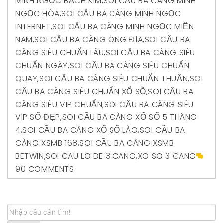
MINH NGỌC BẠCH KIM
,
SOI CẦU BA CÀNG MINH
NGỌC HÒA
,
SOI CẦU BA CÀNG MINH NGỌC
INTERNET
,
SOI CẦU BA CÀNG MINH NGỌC MIỀN
NAM
,
SOI CẦU BA CÀNG ÔNG ĐỊA
,
SOI CẦU BA
CÀNG SIÊU CHUẨN LÂU
,
SOI CẦU BA CÀNG SIÊU
CHUẨN NGÀY
,
SOI CẦU BA CÀNG SIÊU CHUẨN
QUAY
,
SOI CẦU BA CÀNG SIÊU CHUẨN THUẬN
,
SOI
CẦU BA CÀNG SIÊU CHUẨN XỔ SỐ
,
SOI CẦU BA
CÀNG SIÊU VIP CHUẨN
,
SOI CẦU BA CÀNG SIÊU
VIP SỐ ĐẸP
,
SOI CẦU BA CÀNG XỔ SỐ 5 THÁNG
4
,
SOI CẦU BA CÀNG XỔ SỐ LÀO
,
SOI CẦU BA
CÀNG XSMB 168
,
SOI CẦU BA CÀNG XSMB
BETWIN
,
SOI CAU LO DE 3 CANG
,
XO SO 3 CANG
90 COMMENTS