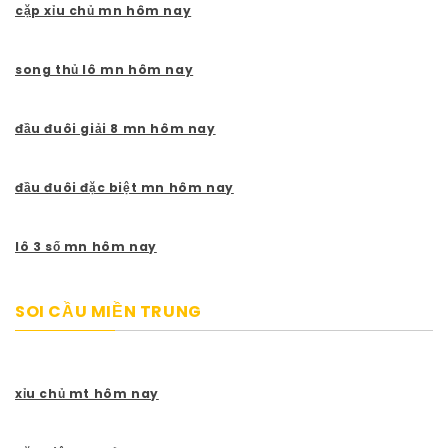
cặp xỉu chủ mn hôm nay
song thủ lô mn hôm nay
đầu đuôi giải 8 mn hôm nay
đầu đuôi đặc biệt mn hôm nay
lô 3 số mn hôm nay
SOI CẦU MIỀN TRUNG
xỉu chủ mt hôm nay