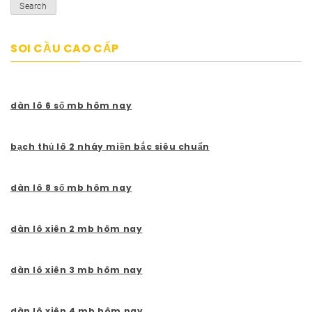
Search
SOI CẦU CAO CẤP
dàn lô 6 số mb hôm nay
bạch thủ lô 2 nháy miền bắc siêu chuẩn
dàn lô 8 số mb hôm nay
dàn lô xiên 2 mb hôm nay
dàn lô xiên 3 mb hôm nay
dàn lô xiên 4 mb hôm nay