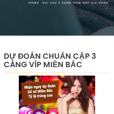
HOME
SOI CAU 3 CANG HOM NAY GIA VANG
DỰ ĐOÁN CHUẨN CẶP 3
CÀNG VÍP MIỀN BẮC