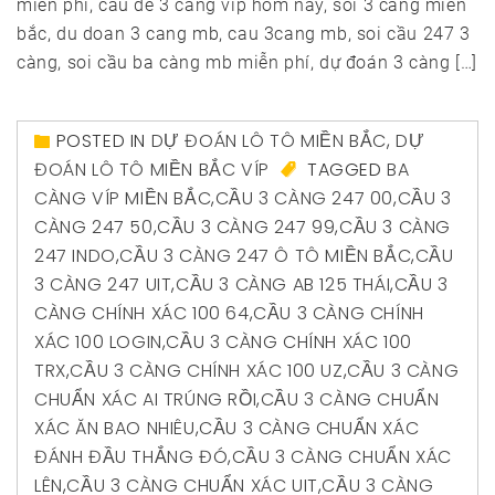
miền phí, cầu de 3 càng vip hom nay, soi 3 càng miền
bắc, du doan 3 cang mb, cau 3cang mb, soi cầu 247 3
càng, soi cầu ba càng mb miễn phí, dự đoán 3 càng […]
POSTED IN
DỰ ĐOÁN LÔ TÔ MIỀN BẮC
,
DỰ
ĐOÁN LÔ TÔ MIỀN BẮC VÍP
TAGGED
BA
CÀNG VÍP MIỀN BẮC
,
CẦU 3 CÀNG 247 00
,
CẦU 3
CÀNG 247 50
,
CẦU 3 CÀNG 247 99
,
CẦU 3 CÀNG
247 INDO
,
CẦU 3 CÀNG 247 Ô TÔ MIỀN BẮC
,
CẦU
3 CÀNG 247 UIT
,
CẦU 3 CÀNG AB 125 THÁI
,
CẦU 3
CÀNG CHÍNH XÁC 100 64
,
CẦU 3 CÀNG CHÍNH
XÁC 100 LOGIN
,
CẦU 3 CÀNG CHÍNH XÁC 100
TRX
,
CẦU 3 CÀNG CHÍNH XÁC 100 UZ
,
CẦU 3 CÀNG
CHUẨN XÁC AI TRÚNG RỒI
,
CẦU 3 CÀNG CHUẨN
XÁC ĂN BAO NHIÊU
,
CẦU 3 CÀNG CHUẨN XÁC
ĐÁNH ĐẦU THẮNG ĐÓ
,
CẦU 3 CÀNG CHUẨN XÁC
LÊN
,
CẦU 3 CÀNG CHUẨN XÁC UIT
,
CẦU 3 CÀNG