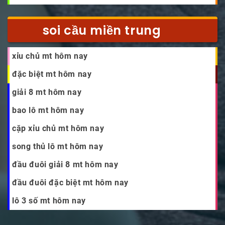
soi cầu miền trung
xỉu chủ mt hôm nay
đặc biệt mt hôm nay
giải 8 mt hôm nay
bao lô mt hôm nay
cặp xỉu chủ mt hôm nay
song thủ lô mt hôm nay
đầu đuôi giải 8 mt hôm nay
đầu đuôi đặc biệt mt hôm nay
lô 3 số mt hôm nay