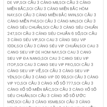
DE VIP
,
SOI CẦU 3 CÀNG MB
,
SOI CẦU 3 CÀNG
MIỀN BẮC
,
SOI CẦU 3 CÀNG MIỀN BẮC HÔM
NAY
,
SOI CẦU 3 CÀNG MIỀN BẮC IWIN
,
SOI CẦU 3
CÀNG MIỄN PHÍ
,
SOI CẦU 3 CÀNG MN
,
SOI CẦU 3
CÀNG SIÊU CHUẨN
,
SOI CẦU 3 CÀNG SIÊU CHUẨN
247
,
SOI CẦU 3 CÀNG SIÊU CHUẨN 6 SỐ
,
SOI CẦU
3 CÀNG SIÊU VIP
,
SOI CAU 3 CÀNG SIEU VIP
100K
,
SOI CẦU 3 CÀNG SIÊU VIP CHUẨN
,
SOI CAU 3
CANG SIEU VIP DE HOM NAY
,
SOI CAU 3 CANG
SIEU VIP ĐA NANG
,
SOI CAU 3 CANG SIEU VIP
ITOP
,
SOI CAU 3 CANG SIEU VIP PRO
,
SOI CẦU 3
CÀNG SIEU VIP VỀ
,
SOI CẦU 3 CÀNG SIEU VIP
YÊN
,
SOI CẦU 3 CÀNG VIP 00 99
,
SOI CẦU 3 CÀNG
VIP YO
,
SOI CẦU 3 CÀNG XỔ SỐ 777
,
SOI CẦU 3
CÀNG XỔ SỐ MIỀN BẮC
,
SOI CẦU 3 CÀNG XỔ SỐ
SIÊU CHUẨN
,
SOI CẦU 3 CÀNG XỔ SỐ ƯỚC
MƠ
,
SOI CẦU 3 CÀNG XSMB
,
SOI CẦU 3 CÀNG