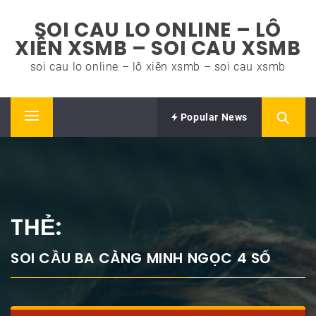
Skip
SOI CAU LO ONLINE – LÔ
to
XIÊN XSMB – SOI CAU XSMB
content
soi cau lo online – lô xiên xsmb – soi cau xsmb
Popular News
Primary
Menu
THẺ:
SOI CẦU BA CÀNG MINH NGỌC 4 SỐ