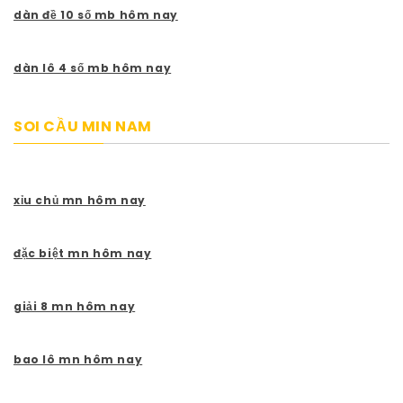
dàn đề 10 số mb hôm nay
dàn lô 4 số mb hôm nay
SOI CẦU MIN NAM
xỉu chủ mn hôm nay
đặc biệt mn hôm nay
giải 8 mn hôm nay
bao lô mn hôm nay