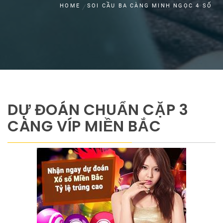
HOME
SOI CẦU BA CÀNG MINH NGỌC 4 SỐ
DỰ ĐOÁN CHUẨN CẶP 3
CÀNG VÍP MIỀN BẮC