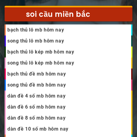
soi cầu miền bắc
bạch thủ lô mb hôm nay
song thủ lô mb hôm nay
bạch thủ lô kép mb hôm nay
song thủ lô kép mb hôm nay
bạch thủ đề mb hôm nay
song thủ đề mb hôm nay
dàn đề 4 số mb hôm nay
dàn đề 6 số mb hôm nay
dàn đề 8 số mb hôm nay
dàn đề 10 số mb hôm nay