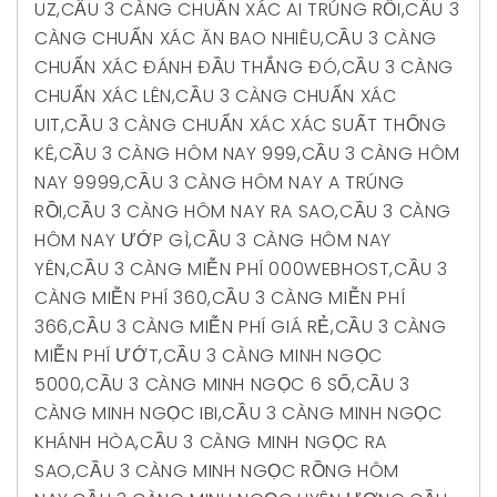
UZ
,
CẦU 3 CÀNG CHUẨN XÁC AI TRÚNG RỒI
,
CẦU 3
CÀNG CHUẨN XÁC ĂN BAO NHIÊU
,
CẦU 3 CÀNG
CHUẨN XÁC ĐÁNH ĐẦU THẮNG ĐÓ
,
CẦU 3 CÀNG
CHUẨN XÁC LÊN
,
CẦU 3 CÀNG CHUẨN XÁC
UIT
,
CẦU 3 CÀNG CHUẨN XÁC XÁC SUẤT THỐNG
KÊ
,
CẦU 3 CÀNG HÔM NAY 999
,
CẦU 3 CÀNG HÔM
NAY 9999
,
CẦU 3 CÀNG HÔM NAY A TRÚNG
RỒI
,
CẦU 3 CÀNG HÔM NAY RA SAO
,
CẦU 3 CÀNG
HÔM NAY ƯỚP GÌ
,
CẦU 3 CÀNG HÔM NAY
YÊN
,
CẦU 3 CÀNG MIỄN PHÍ 000WEBHOST
,
CẦU 3
CÀNG MIỄN PHÍ 360
,
CẦU 3 CÀNG MIỄN PHÍ
366
,
CẦU 3 CÀNG MIỄN PHÍ GIÁ RẺ
,
CẦU 3 CÀNG
MIỄN PHÍ ƯỚT
,
CẦU 3 CÀNG MINH NGỌC
5000
,
CẦU 3 CÀNG MINH NGỌC 6 SỐ
,
CẦU 3
CÀNG MINH NGỌC IBI
,
CẦU 3 CÀNG MINH NGỌC
KHÁNH HÒA
,
CẦU 3 CÀNG MINH NGỌC RA
SAO
,
CẦU 3 CÀNG MINH NGỌC RỒNG HÔM