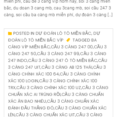
miền phí, cầu de 3 càng vip hom nay, soi 3 càng miền
bắc, du doan 3 cang mb, cau 3cang mb, soi cầu 247 3
càng, soi cầu ba càng mb miễn phí, dự đoán 3 càng […]
POSTED IN
DỰ ĐOÁN LÔ TÔ MIỀN BẮC
,
DỰ
ĐOÁN LÔ TÔ MIỀN BẮC VÍP
TAGGED
BA
CÀNG VÍP MIỀN BẮC
,
CẦU 3 CÀNG 247 00
,
CẦU 3
CÀNG 247 50
,
CẦU 3 CÀNG 247 99
,
CẦU 3 CÀNG
247 INDO
,
CẦU 3 CÀNG 247 Ô TÔ MIỀN BẮC
,
CẦU
3 CÀNG 247 UIT
,
CẦU 3 CÀNG AB 125 THÁI
,
CẦU 3
CÀNG CHÍNH XÁC 100 64
,
CẦU 3 CÀNG CHÍNH
XÁC 100 LOGIN
,
CẦU 3 CÀNG CHÍNH XÁC 100
TRX
,
CẦU 3 CÀNG CHÍNH XÁC 100 UZ
,
CẦU 3 CÀNG
CHUẨN XÁC AI TRÚNG RỒI
,
CẦU 3 CÀNG CHUẨN
XÁC ĂN BAO NHIÊU
,
CẦU 3 CÀNG CHUẨN XÁC
ĐÁNH ĐẦU THẮNG ĐÓ
,
CẦU 3 CÀNG CHUẨN XÁC
LÊN
,
CẦU 3 CÀNG CHUẨN XÁC UIT
,
CẦU 3 CÀNG