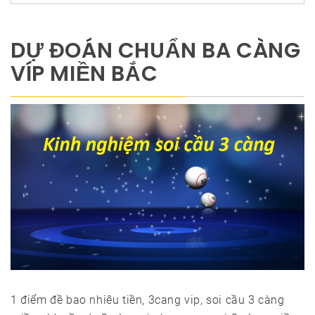
DỰ ĐOÁN CHUẨN BA CÀNG
VÍP MIỀN BẮC
1 điểm đề bao nhiêu tiền, 3cang vip, soi cầu 3 càng