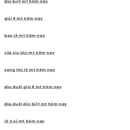
đặc biệt mt hôm nay
giải 8 mt hôm nay
bao lô mt hôm nay
cặp xỉu chủ mt hôm nay
song thủ lô mt hôm nay
đầu đuôi giải 8 mt hôm nay
đầu đuôi đặc biệt mt hôm nay
lô 3 số mt hôm nay