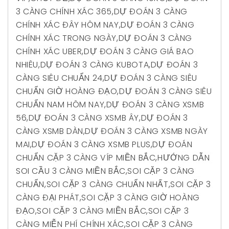
3 CÀNG CHÍNH XÁC 365
,
DỰ ĐOÁN 3 CÀNG
CHÍNH XÁC ĐÂY HÔM NAY
,
DỰ ĐOÁN 3 CÀNG
CHÍNH XÁC TRONG NGÀY
,
DỰ ĐOÁN 3 CÀNG
CHÍNH XÁC UBER
,
DỰ ĐOÁN 3 CÀNG GIÁ BAO
NHIÊU
,
DỰ ĐOÁN 3 CÀNG KUBOTA
,
DỰ ĐOÁN 3
CÀNG SIÊU CHUẨN 24
,
DỰ ĐOÁN 3 CÀNG SIÊU
CHUẨN GIỜ HOÀNG ĐẠO
,
DỰ ĐOÁN 3 CÀNG SIÊU
CHUẨN NAM HÔM NAY
,
DỰ ĐOÁN 3 CÀNG XSMB
56
,
DỰ ĐOÁN 3 CÀNG XSMB ÂY
,
DỰ ĐOÁN 3
CÀNG XSMB DÀN
,
DỰ ĐOÁN 3 CÀNG XSMB NGÀY
MAI
,
DỰ ĐOÁN 3 CÀNG XSMB PLUS
,
DỰ ĐOÁN
CHUẨN CẶP 3 CÀNG VÍP MIỀN BẮC
,
HƯỚNG DẪN
SOI CẦU 3 CÀNG MIỀN BẮC
,
SOI CẶP 3 CÀNG
CHUẨN
,
SOI CẶP 3 CÀNG CHUẨN NHẤT
,
SOI CẶP 3
CÀNG ĐẠI PHÁT
,
SOI CẶP 3 CÀNG GIỜ HOÀNG
ĐẠO
,
SOI CẶP 3 CÀNG MIỀN BẮC
,
SOI CẶP 3
CÀNG MIỄN PHÍ CHÍNH XÁC
,
SOI CẶP 3 CÀNG