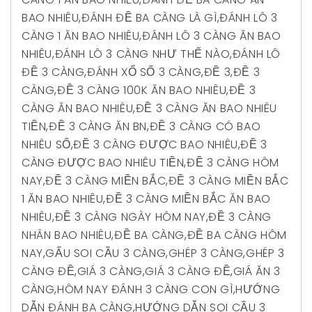
BAO NHIÊU
,
ĐÁNH ĐỀ BA CÀNG LÀ GÌ
,
ĐÁNH LÔ 3
CÀNG 1 ĂN BAO NHIÊU
,
ĐÁNH LÔ 3 CÀNG ĂN BAO
NHIÊU
,
ĐÁNH LÔ 3 CÀNG NHƯ THẾ NÀO
,
ĐÁNH LÔ
ĐỀ 3 CÀNG
,
ĐÁNH XỔ SỐ 3 CÀNG
,
ĐỀ 3
,
ĐỀ 3
CÀNG
,
ĐỀ 3 CÀNG 100K ĂN BAO NHIÊU
,
ĐỀ 3
CÀNG ĂN BAO NHIÊU
,
ĐỀ 3 CÀNG ĂN BAO NHIÊU
TIỀN
,
ĐỀ 3 CÀNG ĂN BN
,
ĐỀ 3 CÀNG CÓ BAO
NHIÊU SỐ
,
ĐỀ 3 CÀNG ĐƯỢC BAO NHIÊU
,
ĐỀ 3
CÀNG ĐƯỢC BAO NHIÊU TIỀN
,
ĐỀ 3 CÀNG HÔM
NAY
,
ĐỀ 3 CÀNG MIỀN BẮC
,
ĐỀ 3 CÀNG MIỀN BẮC
1 ĂN BAO NHIÊU
,
ĐỀ 3 CÀNG MIỀN BẮC ĂN BAO
NHIÊU
,
ĐỀ 3 CÀNG NGÀY HÔM NAY
,
ĐỀ 3 CÀNG
NHÂN BAO NHIÊU
,
ĐỀ BA CÀNG
,
ĐỀ BA CÀNG HÔM
NAY
,
GẤU SOI CẦU 3 CÀNG
,
GHÉP 3 CÀNG
,
GHÉP 3
CÀNG ĐỀ
,
GIÁ 3 CÀNG
,
GIÁ 3 CÀNG ĐỀ
,
GIÁ ĂN 3
CÀNG
,
HÔM NAY ĐÁNH 3 CÀNG CON GÌ
,
HƯỚNG
DẪN ĐÁNH BA CÀNG
,
HƯỚNG DẪN SOI CẦU 3