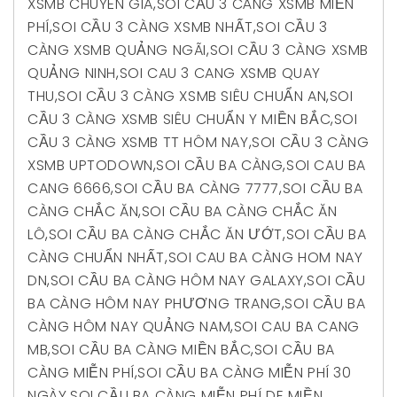
XSMB CHUYÊN GIA
,
SOI CẦU 3 CÀNG XSMB MIỄN
PHÍ
,
SOI CẦU 3 CÀNG XSMB NHẤT
,
SOI CẦU 3
CÀNG XSMB QUẢNG NGÃI
,
SOI CẦU 3 CÀNG XSMB
QUẢNG NINH
,
SOI CAU 3 CANG XSMB QUAY
THU
,
SOI CẦU 3 CÀNG XSMB SIÊU CHUẨN AN
,
SOI
CẦU 3 CÀNG XSMB SIÊU CHUẨN Y MIỀN BẮC
,
SOI
CẦU 3 CÀNG XSMB TT HÔM NAY
,
SOI CẦU 3 CÀNG
XSMB UPTODOWN
,
SOI CẦU BA CÀNG
,
SOI CAU BA
CANG 6666
,
SOI CẦU BA CÀNG 7777
,
SOI CẦU BA
CÀNG CHẮC ĂN
,
SOI CẦU BA CÀNG CHẮC ĂN
LÔ
,
SOI CẦU BA CÀNG CHẮC ĂN ƯỚT
,
SOI CẦU BA
CÀNG CHUẨN NHẤT
,
SOI CAU BA CÀNG HOM NAY
DN
,
SOI CẦU BA CÀNG HÔM NAY GALAXY
,
SOI CẦU
BA CÀNG HÔM NAY PHƯƠNG TRANG
,
SOI CẦU BA
CÀNG HÔM NAY QUẢNG NAM
,
SOI CAU BA CANG
MB
,
SOI CẦU BA CÀNG MIỀN BẮC
,
SOI CẦU BA
CÀNG MIỄN PHÍ
,
SOI CẦU BA CÀNG MIỄN PHÍ 30
NGÀY
,
SOI CẦU BA CÀNG MIỄN PHÍ DE MIỀN