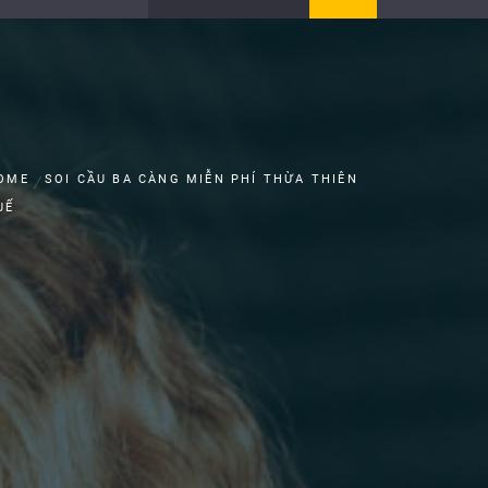
OME
SOI CẦU BA CÀNG MIỄN PHÍ THỪA THIÊN
UẾ