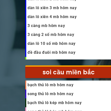
dàn lô xiên 3 mb hôm nay
dàn lô xiên 4 mb hôm nay
3 càng mb hôm nay
3 càng 2 số mb hôm nay
dàn lô 10 số mb hôm nay
đề đầu đuôi mb hôm nay
soi cầu miền bắc
bạch thủ lô mb hôm nay
song thủ lô mb hôm nay
bạch thủ lô kép mb hôm nay