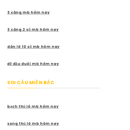
3 càng mb hôm nay
3 càng 2 số mb hôm nay
dàn lô 10 số mb hôm nay
đề đầu đuôi mb hôm nay
SOI CẦU MIỀN BẮC
bạch thủ lô mb hôm nay
song thủ lô mb hôm nay