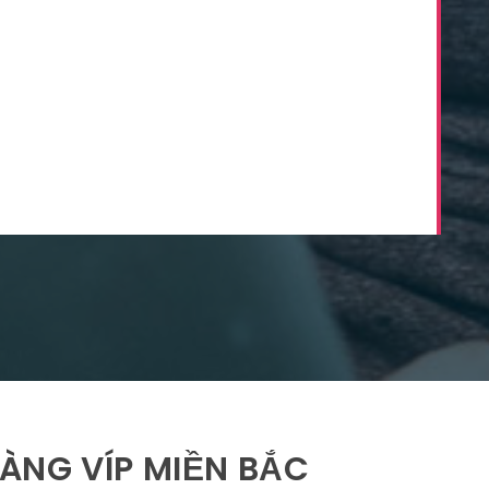
ÀNG VÍP MIỀN BẮC