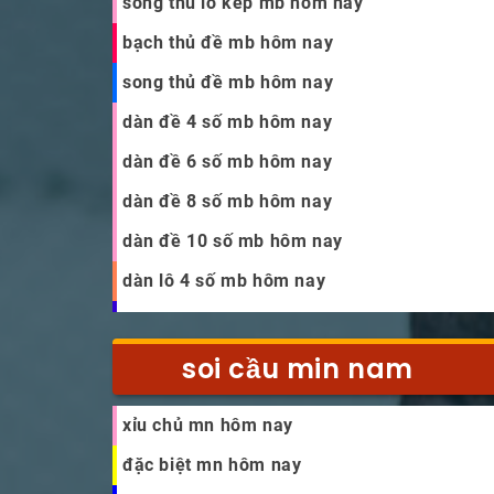
song thủ lô kép mb hôm nay
bạch thủ đề mb hôm nay
song thủ đề mb hôm nay
dàn đề 4 số mb hôm nay
dàn đề 6 số mb hôm nay
dàn đề 8 số mb hôm nay
dàn đề 10 số mb hôm nay
dàn lô 4 số mb hôm nay
soi cầu min nam
xỉu chủ mn hôm nay
đặc biệt mn hôm nay