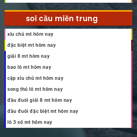
soi cầu miền trung
xỉu chủ mt hôm nay
đặc biệt mt hôm nay
giải 8 mt hôm nay
bao lô mt hôm nay
cặp xỉu chủ mt hôm nay
song thủ lô mt hôm nay
đầu đuôi giải 8 mt hôm nay
đầu đuôi đặc biệt mt hôm nay
lô 3 số mt hôm nay