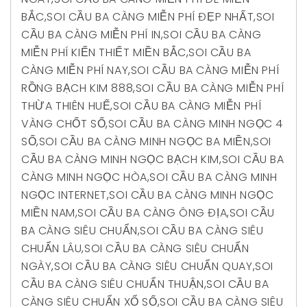
BẮC
,
SOI CẦU BA CÀNG MIỄN PHÍ ĐẸP NHẤT
,
SOI
CẦU BA CÀNG MIỄN PHÍ IN
,
SOI CẦU BA CÀNG
MIỄN PHÍ KIẾN THIẾT MIỀN BẮC
,
SOI CẦU BA
CÀNG MIỄN PHÍ NAY
,
SOI CẦU BA CÀNG MIỄN PHÍ
RỒNG BẠCH KIM 888
,
SOI CẦU BA CÀNG MIỄN PHÍ
THỪA THIÊN HUẾ
,
SOI CẦU BA CÀNG MIỄN PHÍ
VÀNG CHỐT SỐ
,
SOI CẦU BA CÀNG MINH NGỌC 4
SỐ
,
SOI CẦU BA CÀNG MINH NGỌC BA MIỀN
,
SOI
CẦU BA CÀNG MINH NGỌC BẠCH KIM
,
SOI CẦU BA
CÀNG MINH NGỌC HÒA
,
SOI CẦU BA CÀNG MINH
NGỌC INTERNET
,
SOI CẦU BA CÀNG MINH NGỌC
MIỀN NAM
,
SOI CẦU BA CÀNG ÔNG ĐỊA
,
SOI CẦU
BA CÀNG SIÊU CHUẨN
,
SOI CẦU BA CÀNG SIÊU
CHUẨN LÂU
,
SOI CẦU BA CÀNG SIÊU CHUẨN
NGÀY
,
SOI CẦU BA CÀNG SIÊU CHUẨN QUAY
,
SOI
CẦU BA CÀNG SIÊU CHUẨN THUẬN
,
SOI CẦU BA
CÀNG SIÊU CHUẨN XỔ SỐ
,
SOI CẦU BA CÀNG SIÊU