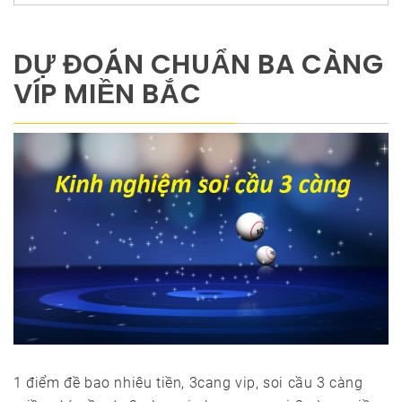
DỰ ĐOÁN CHUẨN BA CÀNG
VÍP MIỀN BẮC
1 điểm đề bao nhiêu tiền, 3cang vip, soi cầu 3 càng