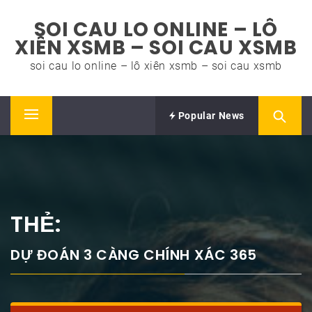
Skip
SOI CAU LO ONLINE – LÔ
to
XIÊN XSMB – SOI CAU XSMB
content
soi cau lo online – lô xiên xsmb – soi cau xsmb
Popular News
Primary
Menu
THẺ:
DỰ ĐOÁN 3 CÀNG CHÍNH XÁC 365