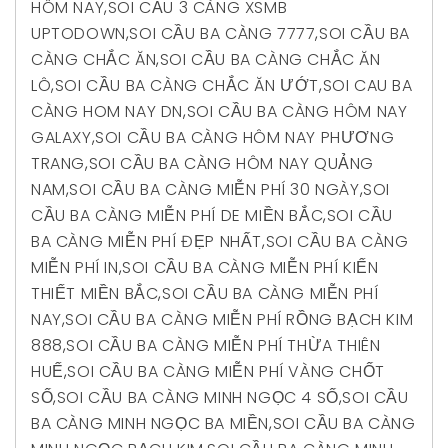
HÔM NAY
,
SOI CẦU 3 CÀNG XSMB
UPTODOWN
,
SOI CẦU BA CÀNG 7777
,
SOI CẦU BA
CÀNG CHẮC ĂN
,
SOI CẦU BA CÀNG CHẮC ĂN
LÔ
,
SOI CẦU BA CÀNG CHẮC ĂN ƯỚT
,
SOI CAU BA
CÀNG HOM NAY DN
,
SOI CẦU BA CÀNG HÔM NAY
GALAXY
,
SOI CẦU BA CÀNG HÔM NAY PHƯƠNG
TRANG
,
SOI CẦU BA CÀNG HÔM NAY QUẢNG
NAM
,
SOI CẦU BA CÀNG MIỄN PHÍ 30 NGÀY
,
SOI
CẦU BA CÀNG MIỄN PHÍ DE MIỀN BẮC
,
SOI CẦU
BA CÀNG MIỄN PHÍ ĐẸP NHẤT
,
SOI CẦU BA CÀNG
MIỄN PHÍ IN
,
SOI CẦU BA CÀNG MIỄN PHÍ KIẾN
THIẾT MIỀN BẮC
,
SOI CẦU BA CÀNG MIỄN PHÍ
NAY
,
SOI CẦU BA CÀNG MIỄN PHÍ RỒNG BẠCH KIM
888
,
SOI CẦU BA CÀNG MIỄN PHÍ THỪA THIÊN
HUẾ
,
SOI CẦU BA CÀNG MIỄN PHÍ VÀNG CHỐT
SỐ
,
SOI CẦU BA CÀNG MINH NGỌC 4 SỐ
,
SOI CẦU
BA CÀNG MINH NGỌC BA MIỀN
,
SOI CẦU BA CÀNG