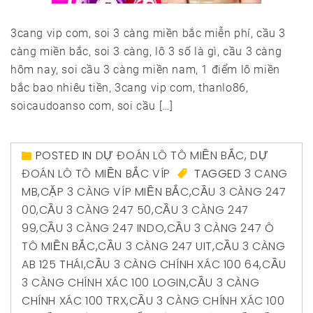
3cang vip com, soi 3 càng miền bắc miễn phí, cầu 3
càng miền bắc, soi 3 càng, lô 3 số là gì, cầu 3 càng
hôm nay, soi cầu 3 càng miền nam, 1 điểm lô miền
bắc bao nhiêu tiền, 3cang vip com, thanlo86,
soicaudoanso com, soi cầu […]
POSTED IN
DỰ ĐOÁN LÔ TÔ MIỀN BẮC
,
DỰ
ĐOÁN LÔ TÔ MIỀN BẮC VÍP
TAGGED
3 CANG
MB
,
CẶP 3 CÀNG VÍP MIỀN BẮC
,
CẦU 3 CÀNG 247
00
,
CẦU 3 CÀNG 247 50
,
CẦU 3 CÀNG 247
99
,
CẦU 3 CÀNG 247 INDO
,
CẦU 3 CÀNG 247 Ô
TÔ MIỀN BẮC
,
CẦU 3 CÀNG 247 UIT
,
CẦU 3 CÀNG
AB 125 THÁI
,
CẦU 3 CÀNG CHÍNH XÁC 100 64
,
CẦU
3 CÀNG CHÍNH XÁC 100 LOGIN
,
CẦU 3 CÀNG
CHÍNH XÁC 100 TRX
,
CẦU 3 CÀNG CHÍNH XÁC 100