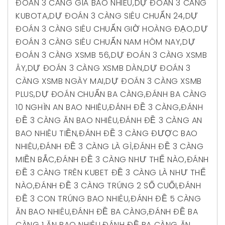
ĐOÁN 3 CÀNG GIÁ BAO NHIÊU
,
DỰ ĐOÁN 3 CÀNG
KUBOTA
,
DỰ ĐOÁN 3 CÀNG SIÊU CHUẨN 24
,
DỰ
ĐOÁN 3 CÀNG SIÊU CHUẨN GIỜ HOÀNG ĐẠO
,
DỰ
ĐOÁN 3 CÀNG SIÊU CHUẨN NAM HÔM NAY
,
DỰ
ĐOÁN 3 CÀNG XSMB 56
,
DỰ ĐOÁN 3 CÀNG XSMB
ÂY
,
DỰ ĐOÁN 3 CÀNG XSMB DÀN
,
DỰ ĐOÁN 3
CÀNG XSMB NGÀY MAI
,
DỰ ĐOÁN 3 CÀNG XSMB
PLUS
,
DỰ ĐOÁN CHUẨN BA CÀNG
,
ĐÁNH BA CÀNG
10 NGHÌN AN BAO NHIÊU
,
ĐÁNH ĐỀ 3 CÀNG
,
ĐÁNH
ĐỀ 3 CÀNG ĂN BAO NHIÊU
,
ĐÁNH ĐỀ 3 CÀNG AN
BAO NHIÊU TIỀN
,
ĐÁNH ĐỀ 3 CÀNG ĐƯỢC BAO
NHIÊU
,
ĐÁNH ĐỀ 3 CÀNG LÀ GÌ
,
ĐÁNH ĐỀ 3 CÀNG
MIỀN BẮC
,
ĐÁNH ĐỀ 3 CÀNG NHƯ THẾ NÀO
,
ĐÁNH
ĐỀ 3 CÀNG TRÊN KUBET ĐỀ 3 CÀNG LÀ NHƯ THẾ
NÀO
,
ĐÁNH ĐỀ 3 CÀNG TRÚNG 2 SỐ CUỐI
,
ĐÁNH
ĐỀ 3 CON TRÚNG BAO NHIÊU
,
ĐÁNH ĐỀ 5 CÀNG
ĂN BAO NHIÊU
,
ĐÁNH ĐỀ BA CÀNG
,
ĐÁNH ĐỀ BA
CÀNG 1 ĂN BAO NHIÊU
,
ĐÁNH ĐỀ BA CÀNG ĂN