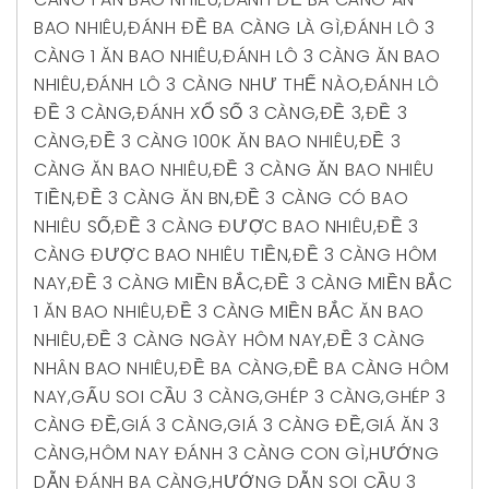
BAO NHIÊU
,
ĐÁNH ĐỀ BA CÀNG LÀ GÌ
,
ĐÁNH LÔ 3
CÀNG 1 ĂN BAO NHIÊU
,
ĐÁNH LÔ 3 CÀNG ĂN BAO
NHIÊU
,
ĐÁNH LÔ 3 CÀNG NHƯ THẾ NÀO
,
ĐÁNH LÔ
ĐỀ 3 CÀNG
,
ĐÁNH XỔ SỐ 3 CÀNG
,
ĐỀ 3
,
ĐỀ 3
CÀNG
,
ĐỀ 3 CÀNG 100K ĂN BAO NHIÊU
,
ĐỀ 3
CÀNG ĂN BAO NHIÊU
,
ĐỀ 3 CÀNG ĂN BAO NHIÊU
TIỀN
,
ĐỀ 3 CÀNG ĂN BN
,
ĐỀ 3 CÀNG CÓ BAO
NHIÊU SỐ
,
ĐỀ 3 CÀNG ĐƯỢC BAO NHIÊU
,
ĐỀ 3
CÀNG ĐƯỢC BAO NHIÊU TIỀN
,
ĐỀ 3 CÀNG HÔM
NAY
,
ĐỀ 3 CÀNG MIỀN BẮC
,
ĐỀ 3 CÀNG MIỀN BẮC
1 ĂN BAO NHIÊU
,
ĐỀ 3 CÀNG MIỀN BẮC ĂN BAO
NHIÊU
,
ĐỀ 3 CÀNG NGÀY HÔM NAY
,
ĐỀ 3 CÀNG
NHÂN BAO NHIÊU
,
ĐỀ BA CÀNG
,
ĐỀ BA CÀNG HÔM
NAY
,
GẤU SOI CẦU 3 CÀNG
,
GHÉP 3 CÀNG
,
GHÉP 3
CÀNG ĐỀ
,
GIÁ 3 CÀNG
,
GIÁ 3 CÀNG ĐỀ
,
GIÁ ĂN 3
CÀNG
,
HÔM NAY ĐÁNH 3 CÀNG CON GÌ
,
HƯỚNG
DẪN ĐÁNH BA CÀNG
,
HƯỚNG DẪN SOI CẦU 3