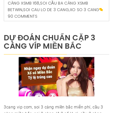
CÀNG XSMB 168
,
SOI CẦU BA CÀNG XSMB
BETWIN
,
SOI CAU LO DE 3 CANG
,
XO SO 3 CANG
90 COMMENTS
DỰ ĐOÁN CHUẨN CẶP 3
CÀNG VÍP MIỀN BẮC
3cang vip com, soi 3 càng miền bắc miễn phí, cầu 3