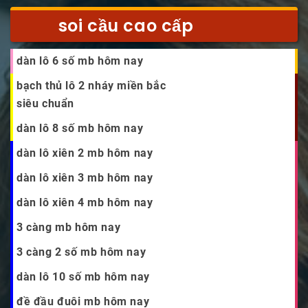
soi cầu cao cấp
dàn lô 6 số mb hôm nay
bạch thủ lô 2 nháy miền bắc
siêu chuẩn
dàn lô 8 số mb hôm nay
dàn lô xiên 2 mb hôm nay
dàn lô xiên 3 mb hôm nay
dàn lô xiên 4 mb hôm nay
3 càng mb hôm nay
3 càng 2 số mb hôm nay
dàn lô 10 số mb hôm nay
đề đầu đuôi mb hôm nay