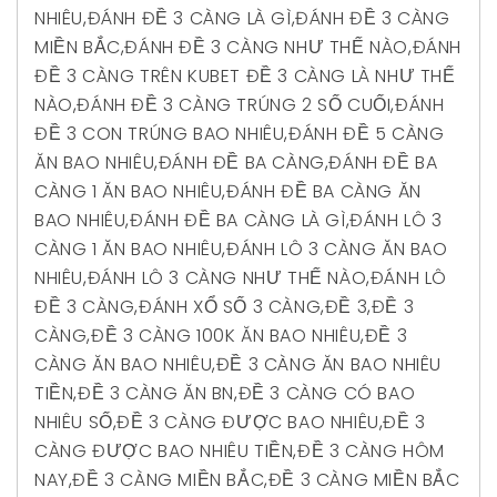
NHIÊU
,
ĐÁNH ĐỀ 3 CÀNG LÀ GÌ
,
ĐÁNH ĐỀ 3 CÀNG
MIỀN BẮC
,
ĐÁNH ĐỀ 3 CÀNG NHƯ THẾ NÀO
,
ĐÁNH
ĐỀ 3 CÀNG TRÊN KUBET ĐỀ 3 CÀNG LÀ NHƯ THẾ
NÀO
,
ĐÁNH ĐỀ 3 CÀNG TRÚNG 2 SỐ CUỐI
,
ĐÁNH
ĐỀ 3 CON TRÚNG BAO NHIÊU
,
ĐÁNH ĐỀ 5 CÀNG
ĂN BAO NHIÊU
,
ĐÁNH ĐỀ BA CÀNG
,
ĐÁNH ĐỀ BA
CÀNG 1 ĂN BAO NHIÊU
,
ĐÁNH ĐỀ BA CÀNG ĂN
BAO NHIÊU
,
ĐÁNH ĐỀ BA CÀNG LÀ GÌ
,
ĐÁNH LÔ 3
CÀNG 1 ĂN BAO NHIÊU
,
ĐÁNH LÔ 3 CÀNG ĂN BAO
NHIÊU
,
ĐÁNH LÔ 3 CÀNG NHƯ THẾ NÀO
,
ĐÁNH LÔ
ĐỀ 3 CÀNG
,
ĐÁNH XỔ SỐ 3 CÀNG
,
ĐỀ 3
,
ĐỀ 3
CÀNG
,
ĐỀ 3 CÀNG 100K ĂN BAO NHIÊU
,
ĐỀ 3
CÀNG ĂN BAO NHIÊU
,
ĐỀ 3 CÀNG ĂN BAO NHIÊU
TIỀN
,
ĐỀ 3 CÀNG ĂN BN
,
ĐỀ 3 CÀNG CÓ BAO
NHIÊU SỐ
,
ĐỀ 3 CÀNG ĐƯỢC BAO NHIÊU
,
ĐỀ 3
CÀNG ĐƯỢC BAO NHIÊU TIỀN
,
ĐỀ 3 CÀNG HÔM
NAY
,
ĐỀ 3 CÀNG MIỀN BẮC
,
ĐỀ 3 CÀNG MIỀN BẮC