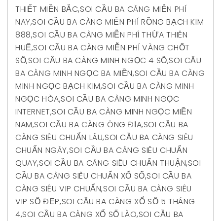
THIẾT MIỀN BẮC
,
SOI CẦU BA CÀNG MIỄN PHÍ
NAY
,
SOI CẦU BA CÀNG MIỄN PHÍ RỒNG BẠCH KIM
888
,
SOI CẦU BA CÀNG MIỄN PHÍ THỪA THIÊN
HUẾ
,
SOI CẦU BA CÀNG MIỄN PHÍ VÀNG CHỐT
SỐ
,
SOI CẦU BA CÀNG MINH NGỌC 4 SỐ
,
SOI CẦU
BA CÀNG MINH NGỌC BA MIỀN
,
SOI CẦU BA CÀNG
MINH NGỌC BẠCH KIM
,
SOI CẦU BA CÀNG MINH
NGỌC HÒA
,
SOI CẦU BA CÀNG MINH NGỌC
INTERNET
,
SOI CẦU BA CÀNG MINH NGỌC MIỀN
NAM
,
SOI CẦU BA CÀNG ÔNG ĐỊA
,
SOI CẦU BA
CÀNG SIÊU CHUẨN LÂU
,
SOI CẦU BA CÀNG SIÊU
CHUẨN NGÀY
,
SOI CẦU BA CÀNG SIÊU CHUẨN
QUAY
,
SOI CẦU BA CÀNG SIÊU CHUẨN THUẬN
,
SOI
CẦU BA CÀNG SIÊU CHUẨN XỔ SỐ
,
SOI CẦU BA
CÀNG SIÊU VIP CHUẨN
,
SOI CẦU BA CÀNG SIÊU
VIP SỐ ĐẸP
,
SOI CẦU BA CÀNG XỔ SỐ 5 THÁNG
4
,
SOI CẦU BA CÀNG XỔ SỐ LÀO
,
SOI CẦU BA