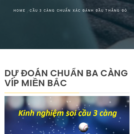
HOME
CẦU 3 CÀNG CHUẨN XÁC ĐÁNH ĐẦU THẮNG ĐÓ
DỰ ĐOÁN CHUẨN BA CÀNG
VÍP MIỀN BẮC