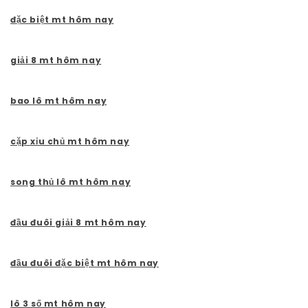
đặc biệt mt hôm nay
giải 8 mt hôm nay
bao lô mt hôm nay
cặp xỉu chủ mt hôm nay
song thủ lô mt hôm nay
đầu đuôi giải 8 mt hôm nay
đầu đuôi đặc biệt mt hôm nay
lô 3 số mt hôm nay