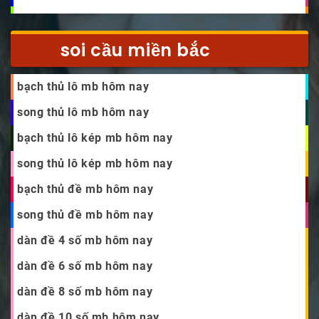
soi cầu miền bắc
bạch thủ lô mb hôm nay
song thủ lô mb hôm nay
bạch thủ lô kép mb hôm nay
song thủ lô kép mb hôm nay
bạch thủ đề mb hôm nay
song thủ đề mb hôm nay
dàn đề 4 số mb hôm nay
dàn đề 6 số mb hôm nay
dàn đề 8 số mb hôm nay
dàn đề 10 số mb hôm nay