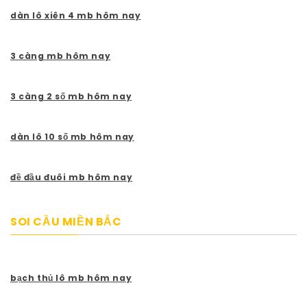
dàn lô xiên 4 mb hôm nay
3 càng mb hôm nay
3 càng 2 số mb hôm nay
dàn lô 10 số mb hôm nay
đề đầu đuôi mb hôm nay
SOI CẦU MIỀN BẮC
bạch thủ lô mb hôm nay