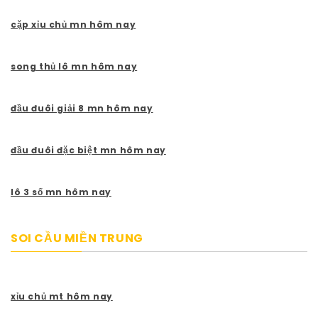
cặp xỉu chủ mn hôm nay
song thủ lô mn hôm nay
đầu đuôi giải 8 mn hôm nay
đầu đuôi đặc biệt mn hôm nay
lô 3 số mn hôm nay
SOI CẦU MIỀN TRUNG
xỉu chủ mt hôm nay