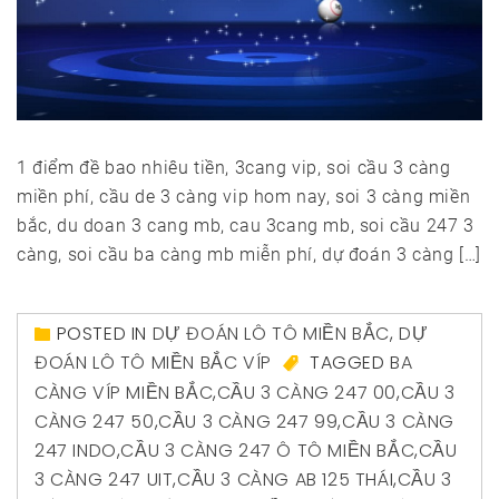
1 điểm đề bao nhiêu tiền, 3cang vip, soi cầu 3 càng
miền phí, cầu de 3 càng vip hom nay, soi 3 càng miền
bắc, du doan 3 cang mb, cau 3cang mb, soi cầu 247 3
càng, soi cầu ba càng mb miễn phí, dự đoán 3 càng […]
POSTED IN
DỰ ĐOÁN LÔ TÔ MIỀN BẮC
,
DỰ
ĐOÁN LÔ TÔ MIỀN BẮC VÍP
TAGGED
BA
CÀNG VÍP MIỀN BẮC
,
CẦU 3 CÀNG 247 00
,
CẦU 3
CÀNG 247 50
,
CẦU 3 CÀNG 247 99
,
CẦU 3 CÀNG
247 INDO
,
CẦU 3 CÀNG 247 Ô TÔ MIỀN BẮC
,
CẦU
3 CÀNG 247 UIT
,
CẦU 3 CÀNG AB 125 THÁI
,
CẦU 3