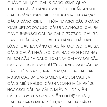
QUẢNG NINH
,
SOI CAU 3 CANG XSMB QUAY
THU
,
SOI CẦU 3 CÀNG XSMB SIÊU CHUẨN AN
,
SOI
CẦU 3 CÀNG XSMB SIÊU CHUẨN Y MIỀN BẮC
,
SOI
CẦU 3 CÀNG XSMB TT HÔM NAY
,
SOI CẦU 3 CÀNG
XSMB UPTODOWN
,
SOI CẦU BA CÀNG
,
SOI CAU BA
CANG 6666
,
SOI CẦU BA CÀNG 7777
,
SOI CẦU BA
CÀNG CHẮC ĂN
,
SOI CẦU BA CÀNG CHẮC ĂN
LÔ
,
SOI CẦU BA CÀNG CHẮC ĂN ƯỚT
,
SOI CẦU BA
CÀNG CHUẨN NHẤT
,
SOI CAU BA CÀNG HOM NAY
DN
,
SOI CẦU BA CÀNG HÔM NAY GALAXY
,
SOI CẦU
BA CÀNG HÔM NAY PHƯƠNG TRANG
,
SOI CẦU BA
CÀNG HÔM NAY QUẢNG NAM
,
SOI CAU BA CANG
MB
,
SOI CẦU BA CÀNG MIỀN BẮC
,
SOI CẦU BA
CÀNG MIỄN PHÍ
,
SOI CẦU BA CÀNG MIỄN PHÍ 30
NGÀY
,
SOI CẦU BA CÀNG MIỄN PHÍ DE MIỀN
BẮC
,
SOI CẦU BA CÀNG MIỄN PHÍ ĐẸP NHẤT
,
SOI
CẦU BA CÀNG MIỄN PHÍ IN
,
SOI CẦU BA CÀNG