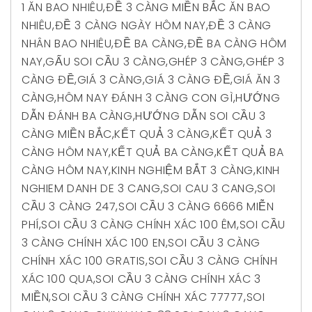
1 ĂN BAO NHIÊU
,
ĐỀ 3 CÀNG MIỀN BẮC ĂN BAO
NHIÊU
,
ĐỀ 3 CÀNG NGÀY HÔM NAY
,
ĐỀ 3 CÀNG
NHÂN BAO NHIÊU
,
ĐỀ BA CÀNG
,
ĐỀ BA CÀNG HÔM
NAY
,
GẤU SOI CẦU 3 CÀNG
,
GHÉP 3 CÀNG
,
GHÉP 3
CÀNG ĐỀ
,
GIÁ 3 CÀNG
,
GIÁ 3 CÀNG ĐỀ
,
GIÁ ĂN 3
CÀNG
,
HÔM NAY ĐÁNH 3 CÀNG CON GÌ
,
HƯỚNG
DẪN ĐÁNH BA CÀNG
,
HƯỚNG DẪN SOI CẦU 3
CÀNG MIỀN BẮC
,
KẾT QUẢ 3 CÀNG
,
KẾT QUẢ 3
CÀNG HÔM NAY
,
KẾT QUẢ BA CÀNG
,
KẾT QUẢ BA
CÀNG HÔM NAY
,
KINH NGHIỆM BẮT 3 CÀNG
,
KINH
NGHIEM DANH DE 3 CANG
,
SOI CAU 3 CANG
,
SOI
CẦU 3 CÀNG 247
,
SOI CẦU 3 CÀNG 6666 MIỄN
PHÍ
,
SOI CẦU 3 CÀNG CHÍNH XÁC 100 ÊM
,
SOI CẦU
3 CÀNG CHÍNH XÁC 100 EN
,
SOI CẦU 3 CÀNG
CHÍNH XÁC 100 GRATIS
,
SOI CẦU 3 CÀNG CHÍNH
XÁC 100 QUA
,
SOI CẦU 3 CÀNG CHÍNH XÁC 3
MIỀN
,
SOI CẦU 3 CÀNG CHÍNH XÁC 77777
,
SOI