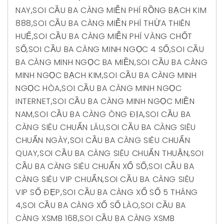
NAY
,
SOI CẦU BA CÀNG MIỄN PHÍ RỒNG BẠCH KIM
888
,
SOI CẦU BA CÀNG MIỄN PHÍ THỪA THIÊN
HUẾ
,
SOI CẦU BA CÀNG MIỄN PHÍ VÀNG CHỐT
SỐ
,
SOI CẦU BA CÀNG MINH NGỌC 4 SỐ
,
SOI CẦU
BA CÀNG MINH NGỌC BA MIỀN
,
SOI CẦU BA CÀNG
MINH NGỌC BẠCH KIM
,
SOI CẦU BA CÀNG MINH
NGỌC HÒA
,
SOI CẦU BA CÀNG MINH NGỌC
INTERNET
,
SOI CẦU BA CÀNG MINH NGỌC MIỀN
NAM
,
SOI CẦU BA CÀNG ÔNG ĐỊA
,
SOI CẦU BA
CÀNG SIÊU CHUẨN LÂU
,
SOI CẦU BA CÀNG SIÊU
CHUẨN NGÀY
,
SOI CẦU BA CÀNG SIÊU CHUẨN
QUAY
,
SOI CẦU BA CÀNG SIÊU CHUẨN THUẬN
,
SOI
CẦU BA CÀNG SIÊU CHUẨN XỔ SỐ
,
SOI CẦU BA
CÀNG SIÊU VIP CHUẨN
,
SOI CẦU BA CÀNG SIÊU
VIP SỐ ĐẸP
,
SOI CẦU BA CÀNG XỔ SỐ 5 THÁNG
4
,
SOI CẦU BA CÀNG XỔ SỐ LÀO
,
SOI CẦU BA
CÀNG XSMB 168
,
SOI CẦU BA CÀNG XSMB