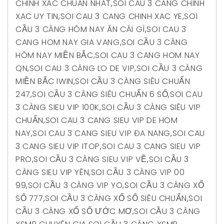
CHINH XAC CHUAN NHAT
,
SOI CAU 3 CANG CHINH
XAC UY TIN
,
SOI CAU 3 CANG CHINH XAC YE
,
SOI
CẦU 3 CÀNG HÔM NAY ĂN CÁI GÌ
,
SOI CAU 3
CANG HOM NAY GIA VANG
,
SOI CẦU 3 CÀNG
HÔM NAY MIỀN BẮC
,
SOI CAU 3 CANG HOM NAY
QN
,
SOI CAU 3 CÀNG LO DE VIP
,
SOI CẦU 3 CÀNG
MIỀN BẮC IWIN
,
SOI CẦU 3 CÀNG SIÊU CHUẨN
247
,
SOI CẦU 3 CÀNG SIÊU CHUẨN 6 SỐ
,
SOI CAU
3 CÀNG SIEU VIP 100K
,
SOI CẦU 3 CÀNG SIÊU VIP
CHUẨN
,
SOI CAU 3 CANG SIEU VIP DE HOM
NAY
,
SOI CAU 3 CANG SIEU VIP ĐA NANG
,
SOI CAU
3 CANG SIEU VIP ITOP
,
SOI CAU 3 CANG SIEU VIP
PRO
,
SOI CẦU 3 CÀNG SIEU VIP VỀ
,
SOI CẦU 3
CÀNG SIEU VIP YÊN
,
SOI CẦU 3 CÀNG VIP 00
99
,
SOI CẦU 3 CÀNG VIP YO
,
SOI CẦU 3 CÀNG XỔ
SỐ 777
,
SOI CẦU 3 CÀNG XỔ SỐ SIÊU CHUẨN
,
SOI
CẦU 3 CÀNG XỔ SỐ ƯỚC MƠ
,
SOI CẦU 3 CÀNG