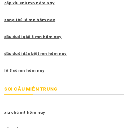
cặp xỉu chủ mn hôm nay
song thủ lô mn hôm nay
đầu đuôi giải 8 mn hôm nay
đầu đuôi đặc biệt mn hôm nay
lô 3 số mn hôm nay
SOI CẦU MIỀN TRUNG
xỉu chủ mt hôm nay