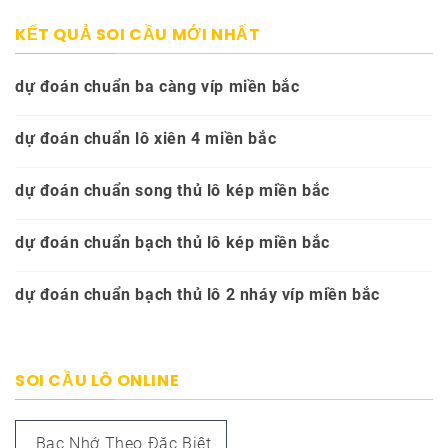
KẾT QUẢ SOI CẦU MỚI NHẤT
dự đoán chuẩn ba càng víp miền bắc
dự đoán chuẩn lô xiên 4 miền bắc
dự đoán chuẩn song thủ lô kép miền bắc
dự đoán chuẩn bạch thủ lô kép miền bắc
dự đoán chuẩn bạch thủ lô 2 nháy víp miền bắc
SOI CẦU LÔ ONLINE
Bạc Nhớ Theo Đặc Biệt