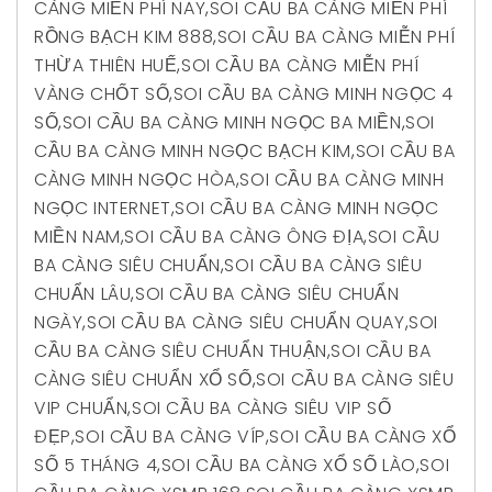
CÀNG MIỄN PHÍ NAY
,
SOI CẦU BA CÀNG MIỄN PHÍ
RỒNG BẠCH KIM 888
,
SOI CẦU BA CÀNG MIỄN PHÍ
THỪA THIÊN HUẾ
,
SOI CẦU BA CÀNG MIỄN PHÍ
VÀNG CHỐT SỐ
,
SOI CẦU BA CÀNG MINH NGỌC 4
SỐ
,
SOI CẦU BA CÀNG MINH NGỌC BA MIỀN
,
SOI
CẦU BA CÀNG MINH NGỌC BẠCH KIM
,
SOI CẦU BA
CÀNG MINH NGỌC HÒA
,
SOI CẦU BA CÀNG MINH
NGỌC INTERNET
,
SOI CẦU BA CÀNG MINH NGỌC
MIỀN NAM
,
SOI CẦU BA CÀNG ÔNG ĐỊA
,
SOI CẦU
BA CÀNG SIÊU CHUẨN
,
SOI CẦU BA CÀNG SIÊU
CHUẨN LÂU
,
SOI CẦU BA CÀNG SIÊU CHUẨN
NGÀY
,
SOI CẦU BA CÀNG SIÊU CHUẨN QUAY
,
SOI
CẦU BA CÀNG SIÊU CHUẨN THUẬN
,
SOI CẦU BA
CÀNG SIÊU CHUẨN XỔ SỐ
,
SOI CẦU BA CÀNG SIÊU
VIP CHUẨN
,
SOI CẦU BA CÀNG SIÊU VIP SỐ
ĐẸP
,
SOI CẦU BA CÀNG VÍP
,
SOI CẦU BA CÀNG XỔ
SỐ 5 THÁNG 4
,
SOI CẦU BA CÀNG XỔ SỐ LÀO
,
SOI