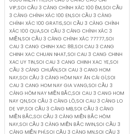
VIP
,
SOI CẦU 3 CÀNG CHÍNH XÁC 100 ÊM
,
SOI CẦU
3 CÀNG CHÍNH XÁC 100 EN
,
SOI CẦU 3 CÀNG
CHÍNH XÁC 100 GRATIS
,
SOI CẦU 3 CÀNG CHÍNH
XÁC 100 QUA
,
SOI CẦU 3 CÀNG CHÍNH XÁC 3
MIỀN
,
SOI CẦU 3 CÀNG CHÍNH XÁC 77777
,
SOI
CAU 3 CANG CHINH XAC 88
,
SOI CAU 3 CANG
CHINH XAC CHUAN NHAT
,
SOI CAU 3 CANG CHINH
XAC UY TIN
,
SOI CAU 3 CANG CHINH XAC YE
,
SOI
CẦU 3 CÀNG CHUẨN
,
SOI CAU 3 CANG HOM
NAY
,
SOI CẦU 3 CÀNG HÔM NAY ĂN CÁI GÌ
,
SOI
CAU 3 CANG HOM NAY GIA VANG
,
SOI CẦU 3
CÀNG HÔM NAY MIỀN BẮC
,
SOI CAU 3 CANG HOM
NAY QN
,
SOI CẦU 3 CÀNG LÔ
,
SOI CAU 3 CÀNG LO
DE VIP
,
SOI CẦU 3 CÀNG MB
,
SOI CẦU 3 CÀNG
MIỀN BẮC
,
SOI CẦU 3 CÀNG MIỀN BẮC HÔM
NAY
,
SOI CẦU 3 CÀNG MIỀN BẮC IWIN
,
SOI CẦU 3
CÀNG MIỄN PHÍ
,
SOI CẦU 3 CÀNG MN
,
SOI CẦU 3