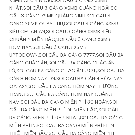
XSMB CHUYÊN GIA
,
SOI CẦU 3 CÀNG XSMB
NHẤT
,
SOI CẦU 3 CÀNG XSMB QUẢNG NGÃI
,
SOI
CẦU 3 CÀNG XSMB QUẢNG NINH
,
SOI CAU 3
CANG XSMB QUAY THU
,
SOI CẦU 3 CÀNG XSMB
SIÊU CHUẨN AN
,
SOI CẦU 3 CÀNG XSMB SIÊU
CHUẨN Y MIỀN BẮC
,
SOI CẦU 3 CÀNG XSMB TT
HÔM NAY
,
SOI CẦU 3 CÀNG XSMB
UPTODOWN
,
SOI CẦU BA CÀNG 7777
,
SOI CẦU BA
CÀNG CHẮC ĂN
,
SOI CẦU BA CÀNG CHẮC ĂN
LÔ
,
SOI CẦU BA CÀNG CHẮC ĂN ƯỚT
,
SOI CAU BA
CÀNG HOM NAY DN
,
SOI CẦU BA CÀNG HÔM NAY
GALAXY
,
SOI CẦU BA CÀNG HÔM NAY PHƯƠNG
TRANG
,
SOI CẦU BA CÀNG HÔM NAY QUẢNG
NAM
,
SOI CẦU BA CÀNG MIỄN PHÍ 30 NGÀY
,
SOI
CẦU BA CÀNG MIỄN PHÍ DE MIỀN BẮC
,
SOI CẦU
BA CÀNG MIỄN PHÍ ĐẸP NHẤT
,
SOI CẦU BA CÀNG
MIỄN PHÍ IN
,
SOI CẦU BA CÀNG MIỄN PHÍ KIẾN
THIẾT MIỀN BẮC
,
SOI CẦU BA CÀNG MIỄN PHÍ