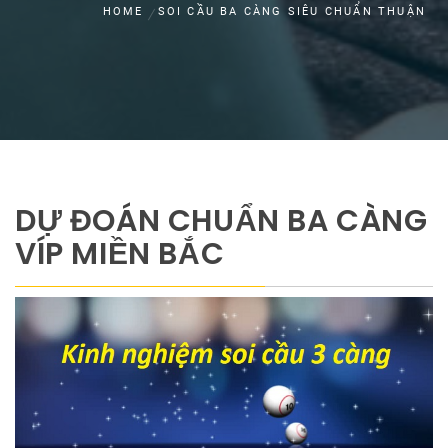
HOME
SOI CẦU BA CÀNG SIÊU CHUẨN THUẬN
DỰ ĐOÁN CHUẨN BA CÀNG
VÍP MIỀN BẮC