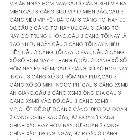
VIP ĂN NGÀY HÔM NAY
,
CẦU 3 CÀNG SIÊU VIP BA
MIỀN
,
CẦU 3 CÀNG SIÊU VIP Ơ MIỀN BẮC
,
CẦU 3
CÀNG SIÊU VIP YÊN BÁI
,
CẦU 3 CÀNG TỐI NAY 00
00
,
CẦU 3 CÀNG TỐI NAY 09
,
CẦU 3 CÀNG TỐI
NAY CÓ TRÚNG KHÔNG
,
CẦU 3 CÀNG TỐI NAY LÀ
BAO NHIÊU NGÀY
,
CẦU 3 CÀNG TỐI NAY NHIÊU
TIỀN
,
CẦU 3 CÀNG TỐI NAY O ĐÂU
,
CẦU 3 CÀNG
XỔ SỐ HÔM NAY 4 THÁNG 6
,
CẦU 3 CÀNG XỔ SỐ
HÔM NAY ÊM ĐỀM
,
CẦU 3 CÀNG XỔ SỐ HÔM NAY
IB
,
CẦU 3 CÀNG XỔ SỐ HÔM NAY PLUS
,
CẦU 3
CÀNG XỔ SỐ MINH NGỌC PHÍ
,
CẦU 3 CÀNG XSMB
AN GIANG
,
CẦU 3 CÀNG XSMB ÔNG ĐỊA
,
CẦU 3
CÀNG XSMB VÀO BỜ
,
CẦU 3 CÀNG XSMB
VIP
,
CHỐT ĐỀ
,
DỰ ĐOÁN 3 CÀNG 10KG
,
DỰ ĐOÁN
3 CÀNG CHÍNH XÁC 365
,
DỰ ĐOÁN 3 CÀNG
CHÍNH XÁC ĐÂY HÔM NAY
,
DỰ ĐOÁN 3 CÀNG
CHÍNH XÁC TRONG NGÀY
,
DỰ ĐOÁN 3 CÀNG