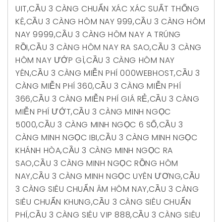
UIT
,
CẦU 3 CÀNG CHUẨN XÁC XÁC SUẤT THỐNG
KÊ
,
CẦU 3 CÀNG HÔM NAY 999
,
CẦU 3 CÀNG HÔM
NAY 9999
,
CẦU 3 CÀNG HÔM NAY A TRÚNG
RỒI
,
CẦU 3 CÀNG HÔM NAY RA SAO
,
CẦU 3 CÀNG
HÔM NAY ƯỚP GÌ
,
CẦU 3 CÀNG HÔM NAY
YÊN
,
CẦU 3 CÀNG MIỄN PHÍ 000WEBHOST
,
CẦU 3
CÀNG MIỄN PHÍ 360
,
CẦU 3 CÀNG MIỄN PHÍ
366
,
CẦU 3 CÀNG MIỄN PHÍ GIÁ RẺ
,
CẦU 3 CÀNG
MIỄN PHÍ ƯỚT
,
CẦU 3 CÀNG MINH NGỌC
5000
,
CẦU 3 CÀNG MINH NGỌC 6 SỐ
,
CẦU 3
CÀNG MINH NGỌC IBI
,
CẦU 3 CÀNG MINH NGỌC
KHÁNH HÒA
,
CẦU 3 CÀNG MINH NGỌC RA
SAO
,
CẦU 3 CÀNG MINH NGỌC RỒNG HÔM
NAY
,
CẦU 3 CÀNG MINH NGỌC UYÊN ƯƠNG
,
CẦU
3 CÀNG SIÊU CHUẨN ÂM HÔM NAY
,
CẦU 3 CÀNG
SIÊU CHUẨN KHUNG
,
CẦU 3 CÀNG SIÊU CHUẨN
PHÍ
,
CẦU 3 CÀNG SIÊU VIP 888
,
CẦU 3 CÀNG SIÊU