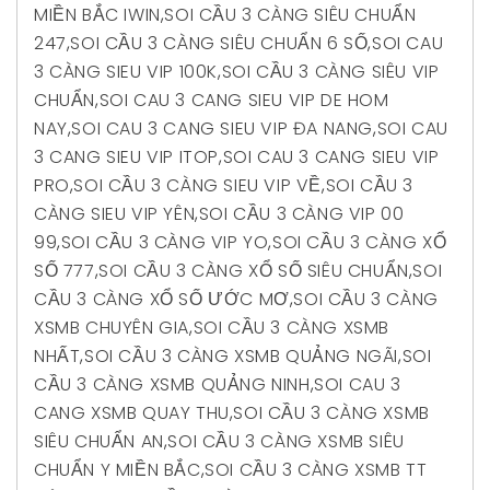
MIỀN BẮC IWIN
,
SOI CẦU 3 CÀNG SIÊU CHUẨN
247
,
SOI CẦU 3 CÀNG SIÊU CHUẨN 6 SỐ
,
SOI CAU
3 CÀNG SIEU VIP 100K
,
SOI CẦU 3 CÀNG SIÊU VIP
CHUẨN
,
SOI CAU 3 CANG SIEU VIP DE HOM
NAY
,
SOI CAU 3 CANG SIEU VIP ĐA NANG
,
SOI CAU
3 CANG SIEU VIP ITOP
,
SOI CAU 3 CANG SIEU VIP
PRO
,
SOI CẦU 3 CÀNG SIEU VIP VỀ
,
SOI CẦU 3
CÀNG SIEU VIP YÊN
,
SOI CẦU 3 CÀNG VIP 00
99
,
SOI CẦU 3 CÀNG VIP YO
,
SOI CẦU 3 CÀNG XỔ
SỐ 777
,
SOI CẦU 3 CÀNG XỔ SỐ SIÊU CHUẨN
,
SOI
CẦU 3 CÀNG XỔ SỐ ƯỚC MƠ
,
SOI CẦU 3 CÀNG
XSMB CHUYÊN GIA
,
SOI CẦU 3 CÀNG XSMB
NHẤT
,
SOI CẦU 3 CÀNG XSMB QUẢNG NGÃI
,
SOI
CẦU 3 CÀNG XSMB QUẢNG NINH
,
SOI CAU 3
CANG XSMB QUAY THU
,
SOI CẦU 3 CÀNG XSMB
SIÊU CHUẨN AN
,
SOI CẦU 3 CÀNG XSMB SIÊU
CHUẨN Y MIỀN BẮC
,
SOI CẦU 3 CÀNG XSMB TT