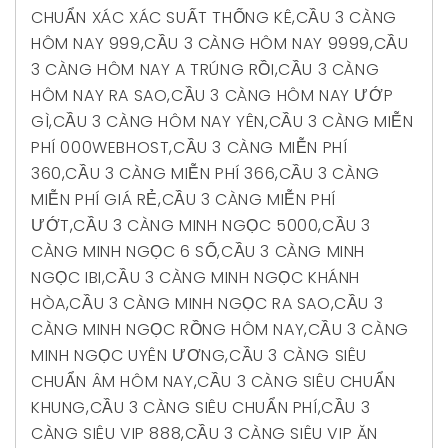
CHUẨN XÁC XÁC SUẤT THỐNG KÊ
,
CẦU 3 CÀNG
HÔM NAY 999
,
CẦU 3 CÀNG HÔM NAY 9999
,
CẦU
3 CÀNG HÔM NAY A TRÚNG RỒI
,
CẦU 3 CÀNG
HÔM NAY RA SAO
,
CẦU 3 CÀNG HÔM NAY ƯỚP
GÌ
,
CẦU 3 CÀNG HÔM NAY YÊN
,
CẦU 3 CÀNG MIỄN
PHÍ 000WEBHOST
,
CẦU 3 CÀNG MIỄN PHÍ
360
,
CẦU 3 CÀNG MIỄN PHÍ 366
,
CẦU 3 CÀNG
MIỄN PHÍ GIÁ RẺ
,
CẦU 3 CÀNG MIỄN PHÍ
ƯỚT
,
CẦU 3 CÀNG MINH NGỌC 5000
,
CẦU 3
CÀNG MINH NGỌC 6 SỐ
,
CẦU 3 CÀNG MINH
NGỌC IBI
,
CẦU 3 CÀNG MINH NGỌC KHÁNH
HÒA
,
CẦU 3 CÀNG MINH NGỌC RA SAO
,
CẦU 3
CÀNG MINH NGỌC RỒNG HÔM NAY
,
CẦU 3 CÀNG
MINH NGỌC UYÊN ƯƠNG
,
CẦU 3 CÀNG SIÊU
CHUẨN ÂM HÔM NAY
,
CẦU 3 CÀNG SIÊU CHUẨN
KHUNG
,
CẦU 3 CÀNG SIÊU CHUẨN PHÍ
,
CẦU 3
CÀNG SIÊU VIP 888
,
CẦU 3 CÀNG SIÊU VIP ĂN