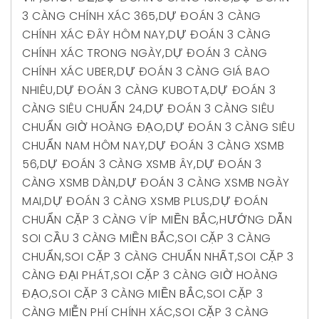
3 CÀNG CHÍNH XÁC 365
,
DỰ ĐOÁN 3 CÀNG
CHÍNH XÁC ĐÂY HÔM NAY
,
DỰ ĐOÁN 3 CÀNG
CHÍNH XÁC TRONG NGÀY
,
DỰ ĐOÁN 3 CÀNG
CHÍNH XÁC UBER
,
DỰ ĐOÁN 3 CÀNG GIÁ BAO
NHIÊU
,
DỰ ĐOÁN 3 CÀNG KUBOTA
,
DỰ ĐOÁN 3
CÀNG SIÊU CHUẨN 24
,
DỰ ĐOÁN 3 CÀNG SIÊU
CHUẨN GIỜ HOÀNG ĐẠO
,
DỰ ĐOÁN 3 CÀNG SIÊU
CHUẨN NAM HÔM NAY
,
DỰ ĐOÁN 3 CÀNG XSMB
56
,
DỰ ĐOÁN 3 CÀNG XSMB ÂY
,
DỰ ĐOÁN 3
CÀNG XSMB DÀN
,
DỰ ĐOÁN 3 CÀNG XSMB NGÀY
MAI
,
DỰ ĐOÁN 3 CÀNG XSMB PLUS
,
DỰ ĐOÁN
CHUẨN CẶP 3 CÀNG VÍP MIỀN BẮC
,
HƯỚNG DẪN
SOI CẦU 3 CÀNG MIỀN BẮC
,
SOI CẶP 3 CÀNG
CHUẨN
,
SOI CẶP 3 CÀNG CHUẨN NHẤT
,
SOI CẶP 3
CÀNG ĐẠI PHÁT
,
SOI CẶP 3 CÀNG GIỜ HOÀNG
ĐẠO
,
SOI CẶP 3 CÀNG MIỀN BẮC
,
SOI CẶP 3
CÀNG MIỄN PHÍ CHÍNH XÁC
,
SOI CẶP 3 CÀNG