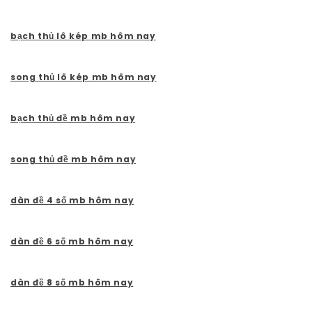
bạch thủ lô kép mb hôm nay
song thủ lô kép mb hôm nay
bạch thủ đề mb hôm nay
song thủ đề mb hôm nay
dàn đề 4 số mb hôm nay
dàn đề 6 số mb hôm nay
dàn đề 8 số mb hôm nay