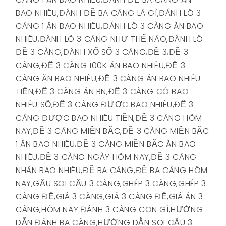
BAO NHIÊU
,
ĐÁNH ĐỀ BA CÀNG LÀ GÌ
,
ĐÁNH LÔ 3
CÀNG 1 ĂN BAO NHIÊU
,
ĐÁNH LÔ 3 CÀNG ĂN BAO
NHIÊU
,
ĐÁNH LÔ 3 CÀNG NHƯ THẾ NÀO
,
ĐÁNH LÔ
ĐỀ 3 CÀNG
,
ĐÁNH XỔ SỐ 3 CÀNG
,
ĐỀ 3
,
ĐỀ 3
CÀNG
,
ĐỀ 3 CÀNG 100K ĂN BAO NHIÊU
,
ĐỀ 3
CÀNG ĂN BAO NHIÊU
,
ĐỀ 3 CÀNG ĂN BAO NHIÊU
TIỀN
,
ĐỀ 3 CÀNG ĂN BN
,
ĐỀ 3 CÀNG CÓ BAO
NHIÊU SỐ
,
ĐỀ 3 CÀNG ĐƯỢC BAO NHIÊU
,
ĐỀ 3
CÀNG ĐƯỢC BAO NHIÊU TIỀN
,
ĐỀ 3 CÀNG HÔM
NAY
,
ĐỀ 3 CÀNG MIỀN BẮC
,
ĐỀ 3 CÀNG MIỀN BẮC
1 ĂN BAO NHIÊU
,
ĐỀ 3 CÀNG MIỀN BẮC ĂN BAO
NHIÊU
,
ĐỀ 3 CÀNG NGÀY HÔM NAY
,
ĐỀ 3 CÀNG
NHÂN BAO NHIÊU
,
ĐỀ BA CÀNG
,
ĐỀ BA CÀNG HÔM
NAY
,
GẤU SOI CẦU 3 CÀNG
,
GHÉP 3 CÀNG
,
GHÉP 3
CÀNG ĐỀ
,
GIÁ 3 CÀNG
,
GIÁ 3 CÀNG ĐỀ
,
GIÁ ĂN 3
CÀNG
,
HÔM NAY ĐÁNH 3 CÀNG CON GÌ
,
HƯỚNG
DẪN ĐÁNH BA CÀNG
,
HƯỚNG DẪN SOI CẦU 3