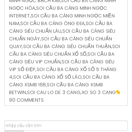
MINH NGỌC BẠCH KIM
,
SOI CẦU BA CÀNG MINH
NGỌC HÒA
,
SOI CẦU BA CÀNG MINH NGỌC
INTERNET
,
SOI CẦU BA CÀNG MINH NGỌC MIỀN
NAM
,
SOI CẦU BA CÀNG ÔNG ĐỊA
,
SOI CẦU BA
CÀNG SIÊU CHUẨN LÂU
,
SOI CẦU BA CÀNG SIÊU
CHUẨN NGÀY
,
SOI CẦU BA CÀNG SIÊU CHUẨN
QUAY
,
SOI CẦU BA CÀNG SIÊU CHUẨN THUẬN
,
SOI
CẦU BA CÀNG SIÊU CHUẨN XỔ SỐ
,
SOI CẦU BA
CÀNG SIÊU VIP CHUẨN
,
SOI CẦU BA CÀNG SIÊU
VIP SỐ ĐẸP
,
SOI CẦU BA CÀNG XỔ SỐ 5 THÁNG
4
,
SOI CẦU BA CÀNG XỔ SỐ LÀO
,
SOI CẦU BA
CÀNG XSMB 168
,
SOI CẦU BA CÀNG XSMB
BETWIN
,
SOI CAU LO DE 3 CANG
,
XO SO 3 CANG
90 COMMENTS