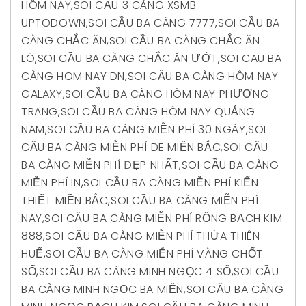
HÔM NAY
,
SOI CẦU 3 CÀNG XSMB
UPTODOWN
,
SOI CẦU BA CÀNG 7777
,
SOI CẦU BA
CÀNG CHẮC ĂN
,
SOI CẦU BA CÀNG CHẮC ĂN
LÔ
,
SOI CẦU BA CÀNG CHẮC ĂN ƯỚT
,
SOI CAU BA
CÀNG HOM NAY DN
,
SOI CẦU BA CÀNG HÔM NAY
GALAXY
,
SOI CẦU BA CÀNG HÔM NAY PHƯƠNG
TRANG
,
SOI CẦU BA CÀNG HÔM NAY QUẢNG
NAM
,
SOI CẦU BA CÀNG MIỄN PHÍ 30 NGÀY
,
SOI
CẦU BA CÀNG MIỄN PHÍ DE MIỀN BẮC
,
SOI CẦU
BA CÀNG MIỄN PHÍ ĐẸP NHẤT
,
SOI CẦU BA CÀNG
MIỄN PHÍ IN
,
SOI CẦU BA CÀNG MIỄN PHÍ KIẾN
THIẾT MIỀN BẮC
,
SOI CẦU BA CÀNG MIỄN PHÍ
NAY
,
SOI CẦU BA CÀNG MIỄN PHÍ RỒNG BẠCH KIM
888
,
SOI CẦU BA CÀNG MIỄN PHÍ THỪA THIÊN
HUẾ
,
SOI CẦU BA CÀNG MIỄN PHÍ VÀNG CHỐT
SỐ
,
SOI CẦU BA CÀNG MINH NGỌC 4 SỐ
,
SOI CẦU
BA CÀNG MINH NGỌC BA MIỀN
,
SOI CẦU BA CÀNG