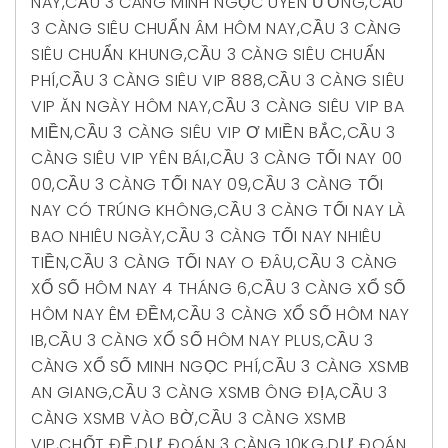
NAY
,
CẦU 3 CÀNG MINH NGỌC UYÊN ƯƠNG
,
CẦU
3 CÀNG SIÊU CHUẨN ÂM HÔM NAY
,
CẦU 3 CÀNG
SIÊU CHUẨN KHUNG
,
CẦU 3 CÀNG SIÊU CHUẨN
PHÍ
,
CẦU 3 CÀNG SIÊU VIP 888
,
CẦU 3 CÀNG SIÊU
VIP ĂN NGÀY HÔM NAY
,
CẦU 3 CÀNG SIÊU VIP BA
MIỀN
,
CẦU 3 CÀNG SIÊU VIP Ơ MIỀN BẮC
,
CẦU 3
CÀNG SIÊU VIP YÊN BÁI
,
CẦU 3 CÀNG TỐI NAY 00
00
,
CẦU 3 CÀNG TỐI NAY 09
,
CẦU 3 CÀNG TỐI
NAY CÓ TRÚNG KHÔNG
,
CẦU 3 CÀNG TỐI NAY LÀ
BAO NHIÊU NGÀY
,
CẦU 3 CÀNG TỐI NAY NHIÊU
TIỀN
,
CẦU 3 CÀNG TỐI NAY O ĐÂU
,
CẦU 3 CÀNG
XỔ SỐ HÔM NAY 4 THÁNG 6
,
CẦU 3 CÀNG XỔ SỐ
HÔM NAY ÊM ĐỀM
,
CẦU 3 CÀNG XỔ SỐ HÔM NAY
IB
,
CẦU 3 CÀNG XỔ SỐ HÔM NAY PLUS
,
CẦU 3
CÀNG XỔ SỐ MINH NGỌC PHÍ
,
CẦU 3 CÀNG XSMB
AN GIANG
,
CẦU 3 CÀNG XSMB ÔNG ĐỊA
,
CẦU 3
CÀNG XSMB VÀO BỜ
,
CẦU 3 CÀNG XSMB
VIP
,
CHỐT ĐỀ
,
DỰ ĐOÁN 3 CÀNG 10KG
,
DỰ ĐOÁN