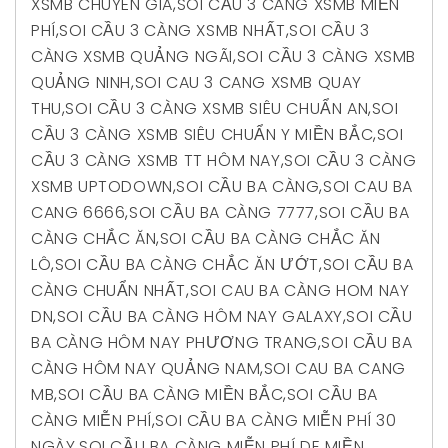
XSMB CHUYÊN GIA
,
SOI CẦU 3 CÀNG XSMB MIỄN
PHÍ
,
SOI CẦU 3 CÀNG XSMB NHẤT
,
SOI CẦU 3
CÀNG XSMB QUẢNG NGÃI
,
SOI CẦU 3 CÀNG XSMB
QUẢNG NINH
,
SOI CAU 3 CANG XSMB QUAY
THU
,
SOI CẦU 3 CÀNG XSMB SIÊU CHUẨN AN
,
SOI
CẦU 3 CÀNG XSMB SIÊU CHUẨN Y MIỀN BẮC
,
SOI
CẦU 3 CÀNG XSMB TT HÔM NAY
,
SOI CẦU 3 CÀNG
XSMB UPTODOWN
,
SOI CẦU BA CÀNG
,
SOI CAU BA
CANG 6666
,
SOI CẦU BA CÀNG 7777
,
SOI CẦU BA
CÀNG CHẮC ĂN
,
SOI CẦU BA CÀNG CHẮC ĂN
LÔ
,
SOI CẦU BA CÀNG CHẮC ĂN ƯỚT
,
SOI CẦU BA
CÀNG CHUẨN NHẤT
,
SOI CAU BA CÀNG HOM NAY
DN
,
SOI CẦU BA CÀNG HÔM NAY GALAXY
,
SOI CẦU
BA CÀNG HÔM NAY PHƯƠNG TRANG
,
SOI CẦU BA
CÀNG HÔM NAY QUẢNG NAM
,
SOI CAU BA CANG
MB
,
SOI CẦU BA CÀNG MIỀN BẮC
,
SOI CẦU BA
CÀNG MIỄN PHÍ
,
SOI CẦU BA CÀNG MIỄN PHÍ 30
NGÀY
,
SOI CẦU BA CÀNG MIỄN PHÍ DE MIỀN