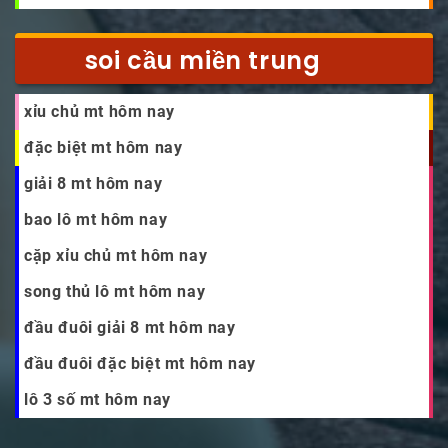
soi cầu miền trung
xỉu chủ mt hôm nay
đặc biệt mt hôm nay
giải 8 mt hôm nay
bao lô mt hôm nay
cặp xỉu chủ mt hôm nay
song thủ lô mt hôm nay
đầu đuôi giải 8 mt hôm nay
đầu đuôi đặc biệt mt hôm nay
lô 3 số mt hôm nay