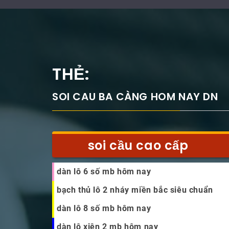
THẺ:
SOI CAU BA CÀNG HOM NAY DN
soi cầu cao cấp
dàn lô 6 số mb hôm nay
bạch thủ lô 2 nháy miền bắc siêu chuẩn
dàn lô 8 số mb hôm nay
dàn lô xiên 2 mb hôm nay