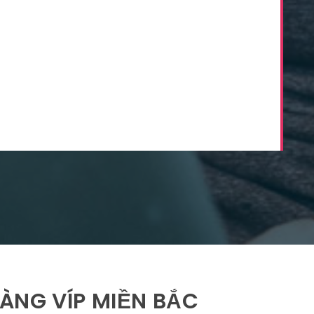
ÀNG VÍP MIỀN BẮC