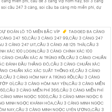
3 càng miền phí, cầu de 3 càng vip hom nay, soi 3 càng
soi cầu 247 3 càng, soi cầu ba càng mb miễn phí, dự
DỰ ĐOÁN LÔ TÔ MIỀN BẮC VÍP
TAGGED
BA CÀNG
 CÀNG 247 50
,
CẦU 3 CÀNG 247 99
,
CẦU 3 CÀNG 247
U 3 CÀNG 247 UIT
,
CẦU 3 CÀNG AB 125 THÁI
,
CẦU 3
NH XÁC 100 LOGIN
,
CẦU 3 CÀNG CHÍNH XÁC 100
 CÀNG CHUẨN XÁC AI TRÚNG RỒI
,
CẦU 3 CÀNG CHUẨN
ÁC ĐÁNH ĐẦU THẮNG ĐÓ
,
CẦU 3 CÀNG CHUẨN XÁC
ÀNG CHUẨN XÁC XÁC SUẤT THỐNG KÊ
,
CẦU 3 CÀNG
9
,
CẦU 3 CÀNG HÔM NAY A TRÚNG RỒI
,
CẦU 3 CÀNG
ƯỚP GÌ
,
CẦU 3 CÀNG HÔM NAY YÊN
,
CẦU 3 CÀNG MIỄN
360
,
CẦU 3 CÀNG MIỄN PHÍ 366
,
CẦU 3 CÀNG MIỄN PHÍ
 CÀNG MINH NGỌC 5000
,
CẦU 3 CÀNG MINH NGỌC 6
NG MINH NGỌC KHÁNH HÒA
,
CẦU 3 CÀNG MINH NGỌC
ÔM NAY
,
CẦU 3 CÀNG MINH NGỌC UYÊN ƯƠNG
,
CẦU 3