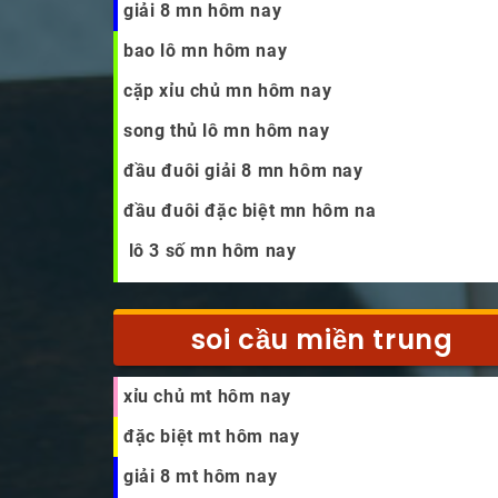
giải 8 mn hôm nay
bao lô mn hôm nay
cặp xỉu chủ mn hôm nay
song thủ lô mn hôm nay
đầu đuôi giải 8 mn hôm nay
đầu đuôi đặc biệt mn hôm na
lô 3 số mn hôm nay
soi cầu miền trung
xỉu chủ mt hôm nay
đặc biệt mt hôm nay
giải 8 mt hôm nay