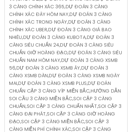
3 CÀNG CHÍNH XÁC 365
,
DỰ ĐOÁN 3 CÀNG
CHÍNH XÁC ĐÂY HÔM NAY
,
DỰ ĐOÁN 3 CÀNG
CHÍNH XÁC TRONG NGÀY
,
DỰ ĐOÁN 3 CÀNG
CHÍNH XÁC UBER
,
DỰ ĐOÁN 3 CÀNG GIÁ BAO
NHIÊU
,
DỰ ĐOÁN 3 CÀNG KUBOTA
,
DỰ ĐOÁN 3
CÀNG SIÊU CHUẨN 24
,
DỰ ĐOÁN 3 CÀNG SIÊU
CHUẨN GIỜ HOÀNG ĐẠO
,
DỰ ĐOÁN 3 CÀNG SIÊU
CHUẨN NAM HÔM NAY
,
DỰ ĐOÁN 3 CÀNG XSMB
56
,
DỰ ĐOÁN 3 CÀNG XSMB ÂY
,
DỰ ĐOÁN 3
CÀNG XSMB DÀN
,
DỰ ĐOÁN 3 CÀNG XSMB NGÀY
MAI
,
DỰ ĐOÁN 3 CÀNG XSMB PLUS
,
DỰ ĐOÁN
CHUẨN CẶP 3 CÀNG VÍP MIỀN BẮC
,
HƯỚNG DẪN
SOI CẦU 3 CÀNG MIỀN BẮC
,
SOI CẶP 3 CÀNG
CHUẨN
,
SOI CẶP 3 CÀNG CHUẨN NHẤT
,
SOI CẶP 3
CÀNG ĐẠI PHÁT
,
SOI CẶP 3 CÀNG GIỜ HOÀNG
ĐẠO
,
SOI CẶP 3 CÀNG MIỀN BẮC
,
SOI CẶP 3
CÀNG MIỄN PHÍ CHÍNH XÁC
,
SOI CẶP 3 CÀNG