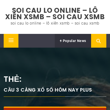
Skip
SOI CAU LO ONLINE – LÔ
to
XIÊN XSMB – SOI CAU XSMB
content
soi cau lo online – lô xiên xsmb – soi cau xsmb
Popular News
Primary
Menu
THẺ:
CẦU 3 CÀNG XỔ SỐ HÔM NAY PLUS