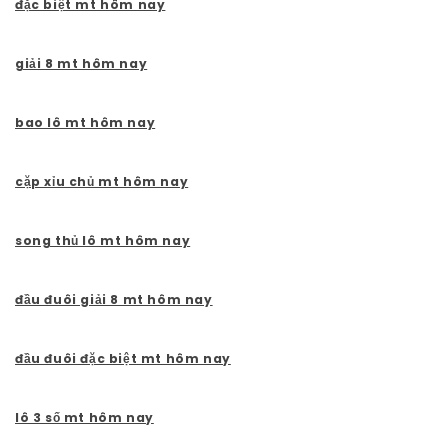
đặc biệt mt hôm nay
giải 8 mt hôm nay
bao lô mt hôm nay
cặp xỉu chủ mt hôm nay
song thủ lô mt hôm nay
đầu đuôi giải 8 mt hôm nay
đầu đuôi đặc biệt mt hôm nay
lô 3 số mt hôm nay