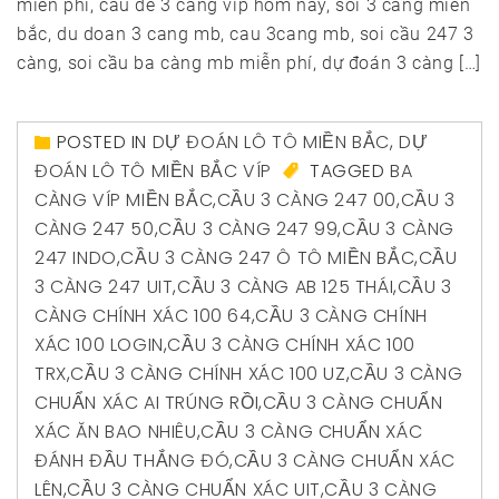
miền phí, cầu de 3 càng vip hom nay, soi 3 càng miền
bắc, du doan 3 cang mb, cau 3cang mb, soi cầu 247 3
càng, soi cầu ba càng mb miễn phí, dự đoán 3 càng […]
POSTED IN
DỰ ĐOÁN LÔ TÔ MIỀN BẮC
,
DỰ
ĐOÁN LÔ TÔ MIỀN BẮC VÍP
TAGGED
BA
CÀNG VÍP MIỀN BẮC
,
CẦU 3 CÀNG 247 00
,
CẦU 3
CÀNG 247 50
,
CẦU 3 CÀNG 247 99
,
CẦU 3 CÀNG
247 INDO
,
CẦU 3 CÀNG 247 Ô TÔ MIỀN BẮC
,
CẦU
3 CÀNG 247 UIT
,
CẦU 3 CÀNG AB 125 THÁI
,
CẦU 3
CÀNG CHÍNH XÁC 100 64
,
CẦU 3 CÀNG CHÍNH
XÁC 100 LOGIN
,
CẦU 3 CÀNG CHÍNH XÁC 100
TRX
,
CẦU 3 CÀNG CHÍNH XÁC 100 UZ
,
CẦU 3 CÀNG
CHUẨN XÁC AI TRÚNG RỒI
,
CẦU 3 CÀNG CHUẨN
XÁC ĂN BAO NHIÊU
,
CẦU 3 CÀNG CHUẨN XÁC
ĐÁNH ĐẦU THẮNG ĐÓ
,
CẦU 3 CÀNG CHUẨN XÁC
LÊN
,
CẦU 3 CÀNG CHUẨN XÁC UIT
,
CẦU 3 CÀNG