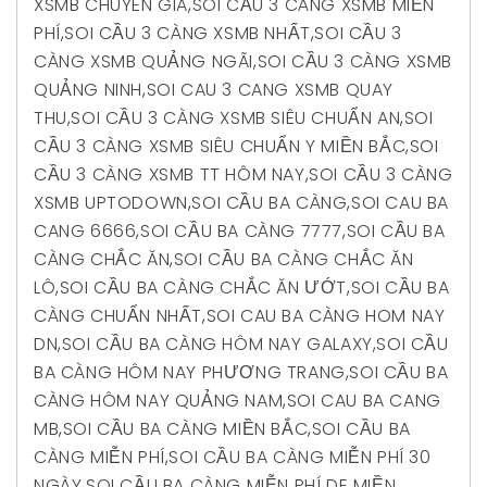
XSMB CHUYÊN GIA
,
SOI CẦU 3 CÀNG XSMB MIỄN
PHÍ
,
SOI CẦU 3 CÀNG XSMB NHẤT
,
SOI CẦU 3
CÀNG XSMB QUẢNG NGÃI
,
SOI CẦU 3 CÀNG XSMB
QUẢNG NINH
,
SOI CAU 3 CANG XSMB QUAY
THU
,
SOI CẦU 3 CÀNG XSMB SIÊU CHUẨN AN
,
SOI
CẦU 3 CÀNG XSMB SIÊU CHUẨN Y MIỀN BẮC
,
SOI
CẦU 3 CÀNG XSMB TT HÔM NAY
,
SOI CẦU 3 CÀNG
XSMB UPTODOWN
,
SOI CẦU BA CÀNG
,
SOI CAU BA
CANG 6666
,
SOI CẦU BA CÀNG 7777
,
SOI CẦU BA
CÀNG CHẮC ĂN
,
SOI CẦU BA CÀNG CHẮC ĂN
LÔ
,
SOI CẦU BA CÀNG CHẮC ĂN ƯỚT
,
SOI CẦU BA
CÀNG CHUẨN NHẤT
,
SOI CAU BA CÀNG HOM NAY
DN
,
SOI CẦU BA CÀNG HÔM NAY GALAXY
,
SOI CẦU
BA CÀNG HÔM NAY PHƯƠNG TRANG
,
SOI CẦU BA
CÀNG HÔM NAY QUẢNG NAM
,
SOI CAU BA CANG
MB
,
SOI CẦU BA CÀNG MIỀN BẮC
,
SOI CẦU BA
CÀNG MIỄN PHÍ
,
SOI CẦU BA CÀNG MIỄN PHÍ 30
NGÀY
,
SOI CẦU BA CÀNG MIỄN PHÍ DE MIỀN