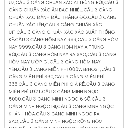
UZ
,
CẦU 3 CÀNG CHUẨN XÁC AI TRÚNG RỒI
,
CẦU 3
CÀNG CHUẨN XÁC ĂN BAO NHIÊU
,
CẦU 3 CÀNG
CHUẨN XÁC ĐÁNH ĐẦU THẮNG ĐÓ
,
CẦU 3 CÀNG
CHUẨN XÁC LÊN
,
CẦU 3 CÀNG CHUẨN XÁC
UIT
,
CẦU 3 CÀNG CHUẨN XÁC XÁC SUẤT THỐNG
KÊ
,
CẦU 3 CÀNG HÔM NAY 999
,
CẦU 3 CÀNG HÔM
NAY 9999
,
CẦU 3 CÀNG HÔM NAY A TRÚNG
RỒI
,
CẦU 3 CÀNG HÔM NAY RA SAO
,
CẦU 3 CÀNG
HÔM NAY ƯỚP GÌ
,
CẦU 3 CÀNG HÔM NAY
YÊN
,
CẦU 3 CÀNG MIỄN PHÍ 000WEBHOST
,
CẦU 3
CÀNG MIỄN PHÍ 360
,
CẦU 3 CÀNG MIỄN PHÍ
366
,
CẦU 3 CÀNG MIỄN PHÍ GIÁ RẺ
,
CẦU 3 CÀNG
MIỄN PHÍ ƯỚT
,
CẦU 3 CÀNG MINH NGỌC
5000
,
CẦU 3 CÀNG MINH NGỌC 6 SỐ
,
CẦU 3
CÀNG MINH NGỌC IBI
,
CẦU 3 CÀNG MINH NGỌC
KHÁNH HÒA
,
CẦU 3 CÀNG MINH NGỌC RA
SAO
,
CẦU 3 CÀNG MINH NGỌC RỒNG HÔM