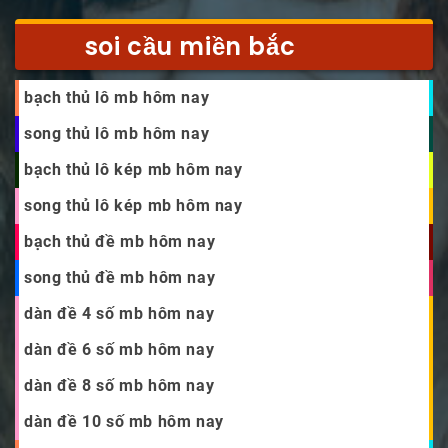
soi cầu miền bắc
bạch thủ lô mb hôm nay
song thủ lô mb hôm nay
bạch thủ lô kép mb hôm nay
song thủ lô kép mb hôm nay
bạch thủ đề mb hôm nay
song thủ đề mb hôm nay
dàn đề 4 số mb hôm nay
dàn đề 6 số mb hôm nay
dàn đề 8 số mb hôm nay
dàn đề 10 số mb hôm nay