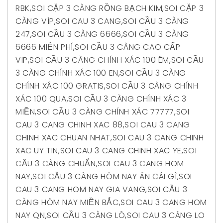
RBK
,
SOI CẶP 3 CÀNG RỒNG BẠCH KIM
,
SOI CẶP 3
CÀNG VÍP
,
SOI CAU 3 CANG
,
SOI CẦU 3 CÀNG
247
,
SOI CẦU 3 CÀNG 6666
,
SOI CẦU 3 CÀNG
6666 MIỄN PHÍ
,
SOI CẦU 3 CÀNG CAO CẤP
VIP
,
SOI CẦU 3 CÀNG CHÍNH XÁC 100 ÊM
,
SOI CẦU
3 CÀNG CHÍNH XÁC 100 EN
,
SOI CẦU 3 CÀNG
CHÍNH XÁC 100 GRATIS
,
SOI CẦU 3 CÀNG CHÍNH
XÁC 100 QUA
,
SOI CẦU 3 CÀNG CHÍNH XÁC 3
MIỀN
,
SOI CẦU 3 CÀNG CHÍNH XÁC 77777
,
SOI
CAU 3 CANG CHINH XAC 88
,
SOI CAU 3 CANG
CHINH XAC CHUAN NHAT
,
SOI CAU 3 CANG CHINH
XAC UY TIN
,
SOI CAU 3 CANG CHINH XAC YE
,
SOI
CẦU 3 CÀNG CHUẨN
,
SOI CAU 3 CANG HOM
NAY
,
SOI CẦU 3 CÀNG HÔM NAY ĂN CÁI GÌ
,
SOI
CAU 3 CANG HOM NAY GIA VANG
,
SOI CẦU 3
CÀNG HÔM NAY MIỀN BẮC
,
SOI CAU 3 CANG HOM
NAY QN
,
SOI CẦU 3 CÀNG LÔ
,
SOI CAU 3 CÀNG LO