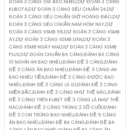
ĐOÁN 3 CÀNG GIÁ BAO NHIÊU
,
DỰ ĐOÁN 3 CÀNG
KUBOTA
,
DỰ ĐOÁN 3 CÀNG SIÊU CHUẨN 24
,
DỰ
ĐOÁN 3 CÀNG SIÊU CHUẨN GIỜ HOÀNG ĐẠO
,
DỰ
ĐOÁN 3 CÀNG SIÊU CHUẨN NAM HÔM NAY
,
DỰ
ĐOÁN 3 CÀNG XSMB 56
,
DỰ ĐOÁN 3 CÀNG XSMB
ÂY
,
DỰ ĐOÁN 3 CÀNG XSMB DÀN
,
DỰ ĐOÁN 3
CÀNG XSMB NGÀY MAI
,
DỰ ĐOÁN 3 CÀNG XSMB
PLUS
,
DỰ ĐOÁN CHUẨN BA CÀNG
,
ĐÁNH BA CÀNG
10 NGHÌN AN BAO NHIÊU
,
ĐÁNH ĐỀ 3 CÀNG
,
ĐÁNH
ĐỀ 3 CÀNG ĂN BAO NHIÊU
,
ĐÁNH ĐỀ 3 CÀNG AN
BAO NHIÊU TIỀN
,
ĐÁNH ĐỀ 3 CÀNG ĐƯỢC BAO
NHIÊU
,
ĐÁNH ĐỀ 3 CÀNG LÀ GÌ
,
ĐÁNH ĐỀ 3 CÀNG
MIỀN BẮC
,
ĐÁNH ĐỀ 3 CÀNG NHƯ THẾ NÀO
,
ĐÁNH
ĐỀ 3 CÀNG TRÊN KUBET ĐỀ 3 CÀNG LÀ NHƯ THẾ
NÀO
,
ĐÁNH ĐỀ 3 CÀNG TRÚNG 2 SỐ CUỐI
,
ĐÁNH
ĐỀ 3 CON TRÚNG BAO NHIÊU
,
ĐÁNH ĐỀ 5 CÀNG
ĂN BAO NHIÊU
,
ĐÁNH ĐỀ BA CÀNG
,
ĐÁNH ĐỀ BA
CÀNG 1 ĂN BAO NHIÊU
,
ĐÁNH ĐỀ BA CÀNG ĂN