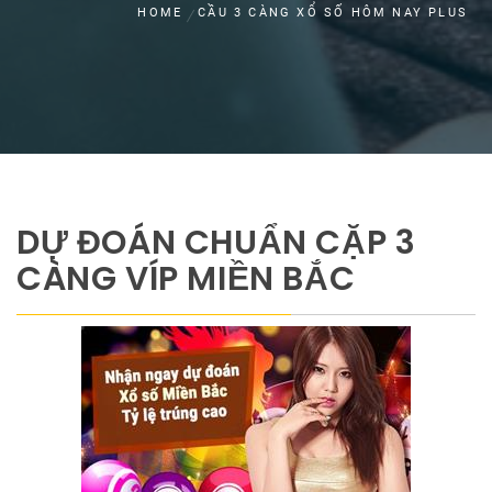
HOME
CẦU 3 CÀNG XỔ SỐ HÔM NAY PLUS
DỰ ĐOÁN CHUẨN CẶP 3
CÀNG VÍP MIỀN BẮC