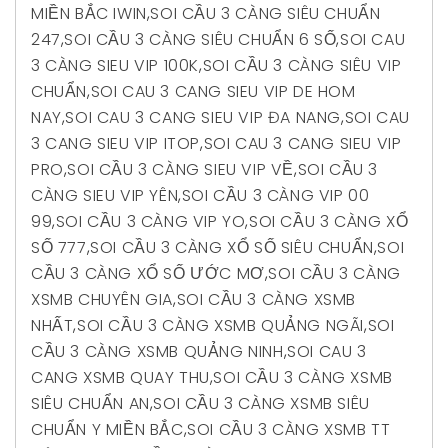
MIỀN BẮC IWIN
,
SOI CẦU 3 CÀNG SIÊU CHUẨN
247
,
SOI CẦU 3 CÀNG SIÊU CHUẨN 6 SỐ
,
SOI CAU
3 CÀNG SIEU VIP 100K
,
SOI CẦU 3 CÀNG SIÊU VIP
CHUẨN
,
SOI CAU 3 CANG SIEU VIP DE HOM
NAY
,
SOI CAU 3 CANG SIEU VIP ĐA NANG
,
SOI CAU
3 CANG SIEU VIP ITOP
,
SOI CAU 3 CANG SIEU VIP
PRO
,
SOI CẦU 3 CÀNG SIEU VIP VỀ
,
SOI CẦU 3
CÀNG SIEU VIP YÊN
,
SOI CẦU 3 CÀNG VIP 00
99
,
SOI CẦU 3 CÀNG VIP YO
,
SOI CẦU 3 CÀNG XỔ
SỐ 777
,
SOI CẦU 3 CÀNG XỔ SỐ SIÊU CHUẨN
,
SOI
CẦU 3 CÀNG XỔ SỐ ƯỚC MƠ
,
SOI CẦU 3 CÀNG
XSMB CHUYÊN GIA
,
SOI CẦU 3 CÀNG XSMB
NHẤT
,
SOI CẦU 3 CÀNG XSMB QUẢNG NGÃI
,
SOI
CẦU 3 CÀNG XSMB QUẢNG NINH
,
SOI CAU 3
CANG XSMB QUAY THU
,
SOI CẦU 3 CÀNG XSMB
SIÊU CHUẨN AN
,
SOI CẦU 3 CÀNG XSMB SIÊU
CHUẨN Y MIỀN BẮC
,
SOI CẦU 3 CÀNG XSMB TT