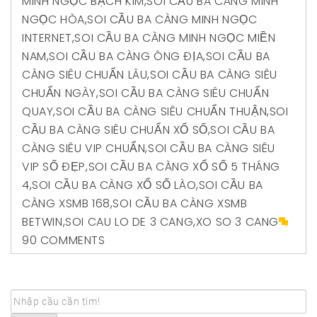
MINH NGỌC BẠCH KIM
,
SOI CẦU BA CÀNG MINH
NGỌC HÒA
,
SOI CẦU BA CÀNG MINH NGỌC
INTERNET
,
SOI CẦU BA CÀNG MINH NGỌC MIỀN
NAM
,
SOI CẦU BA CÀNG ÔNG ĐỊA
,
SOI CẦU BA
CÀNG SIÊU CHUẨN LÂU
,
SOI CẦU BA CÀNG SIÊU
CHUẨN NGÀY
,
SOI CẦU BA CÀNG SIÊU CHUẨN
QUAY
,
SOI CẦU BA CÀNG SIÊU CHUẨN THUẬN
,
SOI
CẦU BA CÀNG SIÊU CHUẨN XỔ SỐ
,
SOI CẦU BA
CÀNG SIÊU VIP CHUẨN
,
SOI CẦU BA CÀNG SIÊU
VIP SỐ ĐẸP
,
SOI CẦU BA CÀNG XỔ SỐ 5 THÁNG
4
,
SOI CẦU BA CÀNG XỔ SỐ LÀO
,
SOI CẦU BA
CÀNG XSMB 168
,
SOI CẦU BA CÀNG XSMB
BETWIN
,
SOI CAU LO DE 3 CANG
,
XO SO 3 CANG
90 COMMENTS