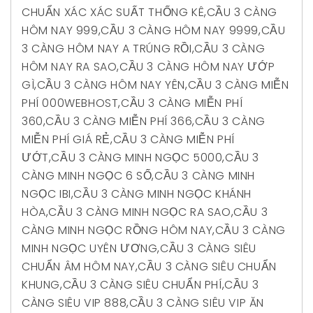
CHUẨN XÁC XÁC SUẤT THỐNG KÊ
,
CẦU 3 CÀNG
HÔM NAY 999
,
CẦU 3 CÀNG HÔM NAY 9999
,
CẦU
3 CÀNG HÔM NAY A TRÚNG RỒI
,
CẦU 3 CÀNG
HÔM NAY RA SAO
,
CẦU 3 CÀNG HÔM NAY ƯỚP
GÌ
,
CẦU 3 CÀNG HÔM NAY YÊN
,
CẦU 3 CÀNG MIỄN
PHÍ 000WEBHOST
,
CẦU 3 CÀNG MIỄN PHÍ
360
,
CẦU 3 CÀNG MIỄN PHÍ 366
,
CẦU 3 CÀNG
MIỄN PHÍ GIÁ RẺ
,
CẦU 3 CÀNG MIỄN PHÍ
ƯỚT
,
CẦU 3 CÀNG MINH NGỌC 5000
,
CẦU 3
CÀNG MINH NGỌC 6 SỐ
,
CẦU 3 CÀNG MINH
NGỌC IBI
,
CẦU 3 CÀNG MINH NGỌC KHÁNH
HÒA
,
CẦU 3 CÀNG MINH NGỌC RA SAO
,
CẦU 3
CÀNG MINH NGỌC RỒNG HÔM NAY
,
CẦU 3 CÀNG
MINH NGỌC UYÊN ƯƠNG
,
CẦU 3 CÀNG SIÊU
CHUẨN ÂM HÔM NAY
,
CẦU 3 CÀNG SIÊU CHUẨN
KHUNG
,
CẦU 3 CÀNG SIÊU CHUẨN PHÍ
,
CẦU 3
CÀNG SIÊU VIP 888
,
CẦU 3 CÀNG SIÊU VIP ĂN