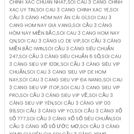
CHINH XAC CHUAN NHAT
,
SOI CAU 3 CANG CHINH
XAC UY TIN
,
SOI CAU 3 CANG CHINH XAC YE
,
SOI
CẦU 3 CÀNG HÔM NAY ĂN CÁI GÌ
,
SOI CAU 3
CANG HOM NAY GIA VANG
,
SOI CẦU 3 CÀNG
HÔM NAY MIỀN BẮC
,
SOI CAU 3 CANG HOM NAY
QN
,
SOI CAU 3 CÀNG LO DE VIP
,
SOI CẦU 3 CÀNG
MIỀN BẮC IWIN
,
SOI CẦU 3 CÀNG SIÊU CHUẨN
247
,
SOI CẦU 3 CÀNG SIÊU CHUẨN 6 SỐ
,
SOI CAU
3 CÀNG SIEU VIP 100K
,
SOI CẦU 3 CÀNG SIÊU VIP
CHUẨN
,
SOI CAU 3 CANG SIEU VIP DE HOM
NAY
,
SOI CAU 3 CANG SIEU VIP ĐA NANG
,
SOI CAU
3 CANG SIEU VIP ITOP
,
SOI CAU 3 CANG SIEU VIP
PRO
,
SOI CẦU 3 CÀNG SIEU VIP VỀ
,
SOI CẦU 3
CÀNG SIEU VIP YÊN
,
SOI CẦU 3 CÀNG VIP 00
99
,
SOI CẦU 3 CÀNG VIP YO
,
SOI CẦU 3 CÀNG XỔ
SỐ 777
,
SOI CẦU 3 CÀNG XỔ SỐ SIÊU CHUẨN
,
SOI
CẦU 3 CÀNG XỔ SỐ ƯỚC MƠ
,
SOI CẦU 3 CÀNG