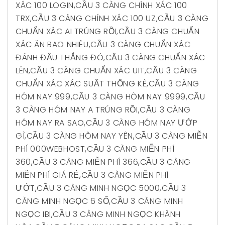
XÁC 100 LOGIN
,
CẦU 3 CÀNG CHÍNH XÁC 100
TRX
,
CẦU 3 CÀNG CHÍNH XÁC 100 UZ
,
CẦU 3 CÀNG
CHUẨN XÁC AI TRÚNG RỒI
,
CẦU 3 CÀNG CHUẨN
XÁC ĂN BAO NHIÊU
,
CẦU 3 CÀNG CHUẨN XÁC
ĐÁNH ĐẦU THẮNG ĐÓ
,
CẦU 3 CÀNG CHUẨN XÁC
LÊN
,
CẦU 3 CÀNG CHUẨN XÁC UIT
,
CẦU 3 CÀNG
CHUẨN XÁC XÁC SUẤT THỐNG KÊ
,
CẦU 3 CÀNG
HÔM NAY 999
,
CẦU 3 CÀNG HÔM NAY 9999
,
CẦU
3 CÀNG HÔM NAY A TRÚNG RỒI
,
CẦU 3 CÀNG
HÔM NAY RA SAO
,
CẦU 3 CÀNG HÔM NAY ƯỚP
GÌ
,
CẦU 3 CÀNG HÔM NAY YÊN
,
CẦU 3 CÀNG MIỄN
PHÍ 000WEBHOST
,
CẦU 3 CÀNG MIỄN PHÍ
360
,
CẦU 3 CÀNG MIỄN PHÍ 366
,
CẦU 3 CÀNG
MIỄN PHÍ GIÁ RẺ
,
CẦU 3 CÀNG MIỄN PHÍ
ƯỚT
,
CẦU 3 CÀNG MINH NGỌC 5000
,
CẦU 3
CÀNG MINH NGỌC 6 SỐ
,
CẦU 3 CÀNG MINH
NGỌC IBI
,
CẦU 3 CÀNG MINH NGỌC KHÁNH