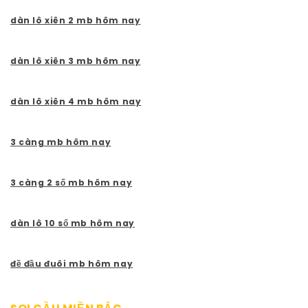
dàn lô xiên 2 mb hôm nay
dàn lô xiên 3 mb hôm nay
dàn lô xiên 4 mb hôm nay
3 càng mb hôm nay
3 càng 2 số mb hôm nay
dàn lô 10 số mb hôm nay
đề đầu đuôi mb hôm nay