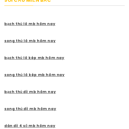
SOI CẦU MIỀN BẮC
bạch thủ lô mb hôm nay
song thủ lô mb hôm nay
bạch thủ lô kép mb hôm nay
song thủ lô kép mb hôm nay
bạch thủ đề mb hôm nay
song thủ đề mb hôm nay
dàn đề 4 số mb hôm nay