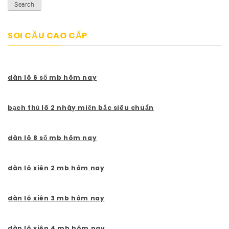
Search
SOI CẦU CAO CẤP
dàn lô 6 số mb hôm nay
bạch thủ lô 2 nháy miền bắc siêu chuẩn
dàn lô 8 số mb hôm nay
dàn lô xiên 2 mb hôm nay
dàn lô xiên 3 mb hôm nay
dàn lô xiên 4 mb hôm nay