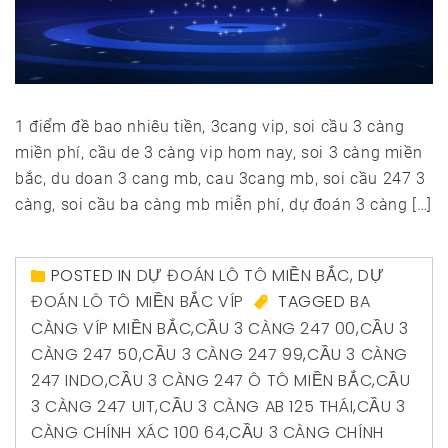
1 điểm đề bao nhiêu tiền, 3cang vip, soi cầu 3 càng
miền phí, cầu de 3 càng vip hom nay, soi 3 càng miền
bắc, du doan 3 cang mb, cau 3cang mb, soi cầu 247 3
càng, soi cầu ba càng mb miễn phí, dự đoán 3 càng […]
POSTED IN
DỰ ĐOÁN LÔ TÔ MIỀN BẮC
,
DỰ
ĐOÁN LÔ TÔ MIỀN BẮC VÍP
TAGGED
BA
CÀNG VÍP MIỀN BẮC
,
CẦU 3 CÀNG 247 00
,
CẦU 3
CÀNG 247 50
,
CẦU 3 CÀNG 247 99
,
CẦU 3 CÀNG
247 INDO
,
CẦU 3 CÀNG 247 Ô TÔ MIỀN BẮC
,
CẦU
3 CÀNG 247 UIT
,
CẦU 3 CÀNG AB 125 THÁI
,
CẦU 3
CÀNG CHÍNH XÁC 100 64
,
CẦU 3 CÀNG CHÍNH