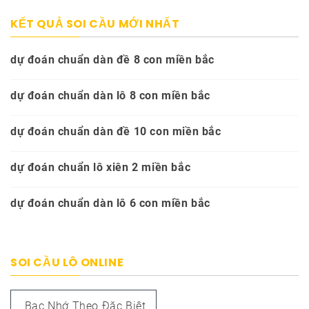
KẾT QUẢ SOI CẦU MỚI NHẤT
dự đoán chuẩn dàn đề 8 con miền bắc
dự đoán chuẩn dàn lô 8 con miền bắc
dự đoán chuẩn dàn đề 10 con miền bắc
dự đoán chuẩn lô xiên 2 miền bắc
dự đoán chuẩn dàn lô 6 con miền bắc
SOI CẦU LÔ ONLINE
Bạc Nhớ Theo Đặc Biệt