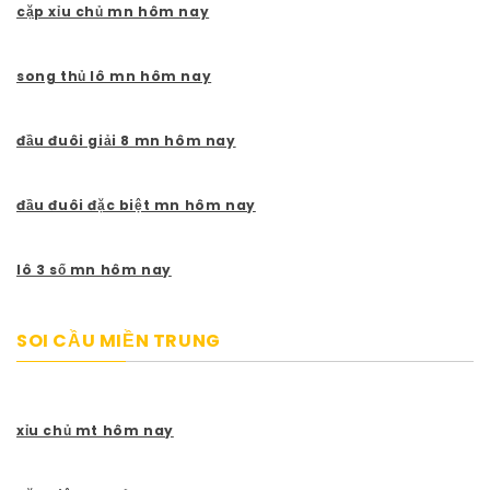
cặp xỉu chủ mn hôm nay
song thủ lô mn hôm nay
đầu đuôi giải 8 mn hôm nay
đầu đuôi đặc biệt mn hôm nay
lô 3 số mn hôm nay
SOI CẦU MIỀN TRUNG
xỉu chủ mt hôm nay