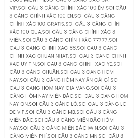
VIP
,
SOI CẦU 3 CÀNG CHÍNH XÁC 100 ÊM
,
SOI CẦU
3 CÀNG CHÍNH XÁC 100 EN
,
SOI CẦU 3 CÀNG
CHÍNH XÁC 100 GRATIS
,
SOI CẦU 3 CÀNG CHÍNH
XÁC 100 QUA
,
SOI CẦU 3 CÀNG CHÍNH XÁC 3
MIỀN
,
SOI CẦU 3 CÀNG CHÍNH XÁC 77777
,
SOI
CAU 3 CANG CHINH XAC 88
,
SOI CAU 3 CANG
CHINH XAC CHUAN NHAT
,
SOI CAU 3 CANG CHINH
XAC UY TIN
,
SOI CAU 3 CANG CHINH XAC YE
,
SOI
CẦU 3 CÀNG CHUẨN
,
SOI CAU 3 CANG HOM
NAY
,
SOI CẦU 3 CÀNG HÔM NAY ĂN CÁI GÌ
,
SOI
CAU 3 CANG HOM NAY GIA VANG
,
SOI CẦU 3
CÀNG HÔM NAY MIỀN BẮC
,
SOI CAU 3 CANG HOM
NAY QN
,
SOI CẦU 3 CÀNG LÔ
,
SOI CAU 3 CÀNG LO
DE VIP
,
SOI CẦU 3 CÀNG MB
,
SOI CẦU 3 CÀNG
MIỀN BẮC
,
SOI CẦU 3 CÀNG MIỀN BẮC HÔM
NAY
,
SOI CẦU 3 CÀNG MIỀN BẮC IWIN
,
SOI CẦU 3
CÀNG MIỄN PHÍ
,
SOI CẦU 3 CÀNG MN
,
SOI CẦU 3