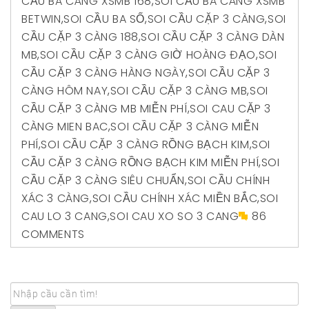
CẦU BA CÀNG XSMB 168
,
SOI CẦU BA CÀNG XSMB
BETWIN
,
SOI CẦU BA SỐ
,
SOI CẦU CẶP 3 CÀNG
,
SOI
CẦU CẶP 3 CÀNG 188
,
SOI CẦU CẶP 3 CÀNG DÀN
MB
,
SOI CẦU CẶP 3 CÀNG GIỜ HOÀNG ĐẠO
,
SOI
CẦU CẶP 3 CÀNG HÀNG NGÀY
,
SOI CẦU CẶP 3
CÀNG HÔM NAY
,
SOI CẦU CẶP 3 CÀNG MB
,
SOI
CẦU CẶP 3 CÀNG MB MIỄN PHÍ
,
SOI CAU CẶP 3
CÀNG MIEN BAC
,
SOI CẦU CẶP 3 CÀNG MIỄN
PHÍ
,
SOI CẦU CẶP 3 CÀNG RỒNG BẠCH KIM
,
SOI
CẦU CẶP 3 CÀNG RỒNG BẠCH KIM MIỄN PHÍ
,
SOI
CẦU CẶP 3 CÀNG SIÊU CHUẨN
,
SOI CẦU CHÍNH
XÁC 3 CÀNG
,
SOI CẦU CHÍNH XÁC MIỀN BẮC
,
SOI
CAU LO 3 CANG
,
SOI CAU XO SO 3 CANG
86
COMMENTS