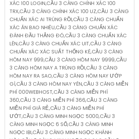
XÁC 100 LOGIN
,
CẦU 3 CÀNG CHÍNH XÁC 100
TRX
,
CẦU 3 CÀNG CHÍNH XÁC 100 UZ
,
CẦU 3 CÀNG
CHUẨN XÁC AI TRÚNG RỒI
,
CẦU 3 CÀNG CHUẨN
XÁC ĂN BAO NHIÊU
,
CẦU 3 CÀNG CHUẨN XÁC
ĐÁNH ĐẦU THẮNG ĐÓ
,
CẦU 3 CÀNG CHUẨN XÁC
LÊN
,
CẦU 3 CÀNG CHUẨN XÁC UIT
,
CẦU 3 CÀNG
CHUẨN XÁC XÁC SUẤT THỐNG KÊ
,
CẦU 3 CÀNG
HÔM NAY 999
,
CẦU 3 CÀNG HÔM NAY 9999
,
CẦU
3 CÀNG HÔM NAY A TRÚNG RỒI
,
CẦU 3 CÀNG
HÔM NAY RA SAO
,
CẦU 3 CÀNG HÔM NAY ƯỚP
GÌ
,
CẦU 3 CÀNG HÔM NAY YÊN
,
CẦU 3 CÀNG MIỄN
PHÍ 000WEBHOST
,
CẦU 3 CÀNG MIỄN PHÍ
360
,
CẦU 3 CÀNG MIỄN PHÍ 366
,
CẦU 3 CÀNG
MIỄN PHÍ GIÁ RẺ
,
CẦU 3 CÀNG MIỄN PHÍ
ƯỚT
,
CẦU 3 CÀNG MINH NGỌC 5000
,
CẦU 3
CÀNG MINH NGỌC 6 SỐ
,
CẦU 3 CÀNG MINH
NGỌC IBI
,
CẦU 3 CÀNG MINH NGỌC KHÁNH