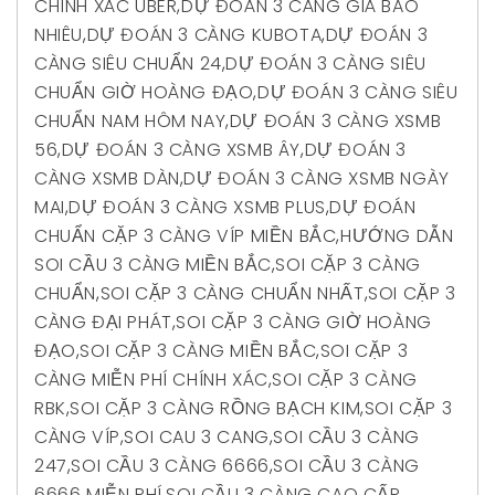
CHÍNH XÁC UBER
,
DỰ ĐOÁN 3 CÀNG GIÁ BAO
NHIÊU
,
DỰ ĐOÁN 3 CÀNG KUBOTA
,
DỰ ĐOÁN 3
CÀNG SIÊU CHUẨN 24
,
DỰ ĐOÁN 3 CÀNG SIÊU
CHUẨN GIỜ HOÀNG ĐẠO
,
DỰ ĐOÁN 3 CÀNG SIÊU
CHUẨN NAM HÔM NAY
,
DỰ ĐOÁN 3 CÀNG XSMB
56
,
DỰ ĐOÁN 3 CÀNG XSMB ÂY
,
DỰ ĐOÁN 3
CÀNG XSMB DÀN
,
DỰ ĐOÁN 3 CÀNG XSMB NGÀY
MAI
,
DỰ ĐOÁN 3 CÀNG XSMB PLUS
,
DỰ ĐOÁN
CHUẨN CẶP 3 CÀNG VÍP MIỀN BẮC
,
HƯỚNG DẪN
SOI CẦU 3 CÀNG MIỀN BẮC
,
SOI CẶP 3 CÀNG
CHUẨN
,
SOI CẶP 3 CÀNG CHUẨN NHẤT
,
SOI CẶP 3
CÀNG ĐẠI PHÁT
,
SOI CẶP 3 CÀNG GIỜ HOÀNG
ĐẠO
,
SOI CẶP 3 CÀNG MIỀN BẮC
,
SOI CẶP 3
CÀNG MIỄN PHÍ CHÍNH XÁC
,
SOI CẶP 3 CÀNG
RBK
,
SOI CẶP 3 CÀNG RỒNG BẠCH KIM
,
SOI CẶP 3
CÀNG VÍP
,
SOI CAU 3 CANG
,
SOI CẦU 3 CÀNG
247
,
SOI CẦU 3 CÀNG 6666
,
SOI CẦU 3 CÀNG
6666 MIỄN PHÍ
,
SOI CẦU 3 CÀNG CAO CẤP