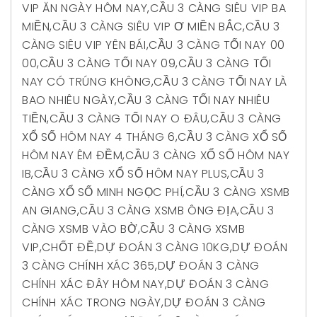
VIP ĂN NGÀY HÔM NAY
,
CẦU 3 CÀNG SIÊU VIP BA
MIỀN
,
CẦU 3 CÀNG SIÊU VIP Ơ MIỀN BẮC
,
CẦU 3
CÀNG SIÊU VIP YÊN BÁI
,
CẦU 3 CÀNG TỐI NAY 00
00
,
CẦU 3 CÀNG TỐI NAY 09
,
CẦU 3 CÀNG TỐI
NAY CÓ TRÚNG KHÔNG
,
CẦU 3 CÀNG TỐI NAY LÀ
BAO NHIÊU NGÀY
,
CẦU 3 CÀNG TỐI NAY NHIÊU
TIỀN
,
CẦU 3 CÀNG TỐI NAY O ĐÂU
,
CẦU 3 CÀNG
XỔ SỐ HÔM NAY 4 THÁNG 6
,
CẦU 3 CÀNG XỔ SỐ
HÔM NAY ÊM ĐỀM
,
CẦU 3 CÀNG XỔ SỐ HÔM NAY
IB
,
CẦU 3 CÀNG XỔ SỐ HÔM NAY PLUS
,
CẦU 3
CÀNG XỔ SỐ MINH NGỌC PHÍ
,
CẦU 3 CÀNG XSMB
AN GIANG
,
CẦU 3 CÀNG XSMB ÔNG ĐỊA
,
CẦU 3
CÀNG XSMB VÀO BỜ
,
CẦU 3 CÀNG XSMB
VIP
,
CHỐT ĐỀ
,
DỰ ĐOÁN 3 CÀNG 10KG
,
DỰ ĐOÁN
3 CÀNG CHÍNH XÁC 365
,
DỰ ĐOÁN 3 CÀNG
CHÍNH XÁC ĐÂY HÔM NAY
,
DỰ ĐOÁN 3 CÀNG
CHÍNH XÁC TRONG NGÀY
,
DỰ ĐOÁN 3 CÀNG