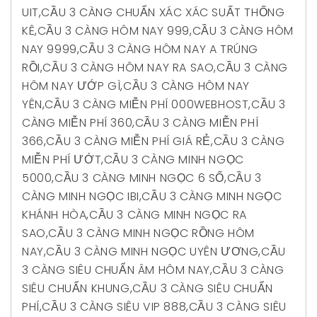
UIT
,
CẦU 3 CÀNG CHUẨN XÁC XÁC SUẤT THỐNG
KÊ
,
CẦU 3 CÀNG HÔM NAY 999
,
CẦU 3 CÀNG HÔM
NAY 9999
,
CẦU 3 CÀNG HÔM NAY A TRÚNG
RỒI
,
CẦU 3 CÀNG HÔM NAY RA SAO
,
CẦU 3 CÀNG
HÔM NAY ƯỚP GÌ
,
CẦU 3 CÀNG HÔM NAY
YÊN
,
CẦU 3 CÀNG MIỄN PHÍ 000WEBHOST
,
CẦU 3
CÀNG MIỄN PHÍ 360
,
CẦU 3 CÀNG MIỄN PHÍ
366
,
CẦU 3 CÀNG MIỄN PHÍ GIÁ RẺ
,
CẦU 3 CÀNG
MIỄN PHÍ ƯỚT
,
CẦU 3 CÀNG MINH NGỌC
5000
,
CẦU 3 CÀNG MINH NGỌC 6 SỐ
,
CẦU 3
CÀNG MINH NGỌC IBI
,
CẦU 3 CÀNG MINH NGỌC
KHÁNH HÒA
,
CẦU 3 CÀNG MINH NGỌC RA
SAO
,
CẦU 3 CÀNG MINH NGỌC RỒNG HÔM
NAY
,
CẦU 3 CÀNG MINH NGỌC UYÊN ƯƠNG
,
CẦU
3 CÀNG SIÊU CHUẨN ÂM HÔM NAY
,
CẦU 3 CÀNG
SIÊU CHUẨN KHUNG
,
CẦU 3 CÀNG SIÊU CHUẨN
PHÍ
,
CẦU 3 CÀNG SIÊU VIP 888
,
CẦU 3 CÀNG SIÊU