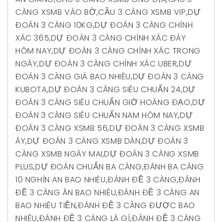
CÀNG XSMB VÀO BỜ
,
CẦU 3 CÀNG XSMB VIP
,
DỰ
ĐOÁN 3 CÀNG 10KG
,
DỰ ĐOÁN 3 CÀNG CHÍNH
XÁC 365
,
DỰ ĐOÁN 3 CÀNG CHÍNH XÁC ĐÂY
HÔM NAY
,
DỰ ĐOÁN 3 CÀNG CHÍNH XÁC TRONG
NGÀY
,
DỰ ĐOÁN 3 CÀNG CHÍNH XÁC UBER
,
DỰ
ĐOÁN 3 CÀNG GIÁ BAO NHIÊU
,
DỰ ĐOÁN 3 CÀNG
KUBOTA
,
DỰ ĐOÁN 3 CÀNG SIÊU CHUẨN 24
,
DỰ
ĐOÁN 3 CÀNG SIÊU CHUẨN GIỜ HOÀNG ĐẠO
,
DỰ
ĐOÁN 3 CÀNG SIÊU CHUẨN NAM HÔM NAY
,
DỰ
ĐOÁN 3 CÀNG XSMB 56
,
DỰ ĐOÁN 3 CÀNG XSMB
ÂY
,
DỰ ĐOÁN 3 CÀNG XSMB DÀN
,
DỰ ĐOÁN 3
CÀNG XSMB NGÀY MAI
,
DỰ ĐOÁN 3 CÀNG XSMB
PLUS
,
DỰ ĐOÁN CHUẨN BA CÀNG
,
ĐÁNH BA CÀNG
10 NGHÌN AN BAO NHIÊU
,
ĐÁNH ĐỀ 3 CÀNG
,
ĐÁNH
ĐỀ 3 CÀNG ĂN BAO NHIÊU
,
ĐÁNH ĐỀ 3 CÀNG AN
BAO NHIÊU TIỀN
,
ĐÁNH ĐỀ 3 CÀNG ĐƯỢC BAO
NHIÊU
,
ĐÁNH ĐỀ 3 CÀNG LÀ GÌ
,
ĐÁNH ĐỀ 3 CÀNG