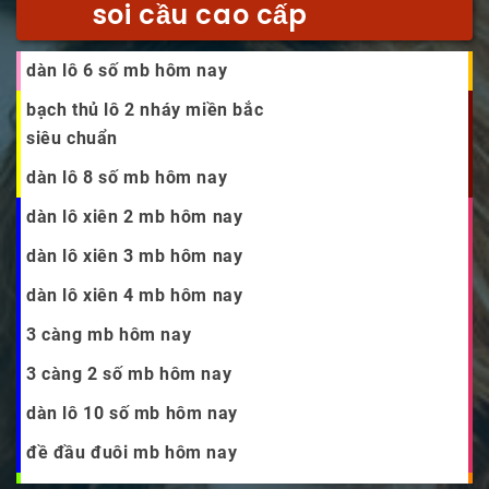
soi cầu cao cấp
dàn lô 6 số mb hôm nay
bạch thủ lô 2 nháy miền bắc
siêu chuẩn
dàn lô 8 số mb hôm nay
dàn lô xiên 2 mb hôm nay
dàn lô xiên 3 mb hôm nay
dàn lô xiên 4 mb hôm nay
3 càng mb hôm nay
3 càng 2 số mb hôm nay
dàn lô 10 số mb hôm nay
đề đầu đuôi mb hôm nay