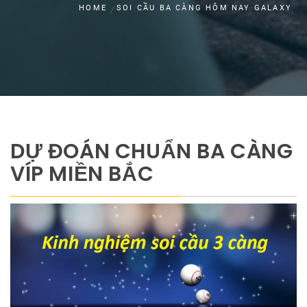
HOME
SOI CẦU BA CÀNG HÔM NAY GALAXY
DỰ ĐOÁN CHUẨN BA CÀNG
VÍP MIỀN BẮC