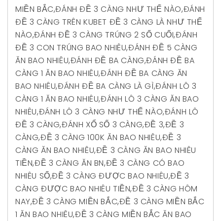
MIỀN BẮC
,
ĐÁNH ĐỀ 3 CÀNG NHƯ THẾ NÀO
,
ĐÁNH
ĐỀ 3 CÀNG TRÊN KUBET ĐỀ 3 CÀNG LÀ NHƯ THẾ
NÀO
,
ĐÁNH ĐỀ 3 CÀNG TRÚNG 2 SỐ CUỐI
,
ĐÁNH
ĐỀ 3 CON TRÚNG BAO NHIÊU
,
ĐÁNH ĐỀ 5 CÀNG
ĂN BAO NHIÊU
,
ĐÁNH ĐỀ BA CÀNG
,
ĐÁNH ĐỀ BA
CÀNG 1 ĂN BAO NHIÊU
,
ĐÁNH ĐỀ BA CÀNG ĂN
BAO NHIÊU
,
ĐÁNH ĐỀ BA CÀNG LÀ GÌ
,
ĐÁNH LÔ 3
CÀNG 1 ĂN BAO NHIÊU
,
ĐÁNH LÔ 3 CÀNG ĂN BAO
NHIÊU
,
ĐÁNH LÔ 3 CÀNG NHƯ THẾ NÀO
,
ĐÁNH LÔ
ĐỀ 3 CÀNG
,
ĐÁNH XỔ SỐ 3 CÀNG
,
ĐỀ 3
,
ĐỀ 3
CÀNG
,
ĐỀ 3 CÀNG 100K ĂN BAO NHIÊU
,
ĐỀ 3
CÀNG ĂN BAO NHIÊU
,
ĐỀ 3 CÀNG ĂN BAO NHIÊU
TIỀN
,
ĐỀ 3 CÀNG ĂN BN
,
ĐỀ 3 CÀNG CÓ BAO
NHIÊU SỐ
,
ĐỀ 3 CÀNG ĐƯỢC BAO NHIÊU
,
ĐỀ 3
CÀNG ĐƯỢC BAO NHIÊU TIỀN
,
ĐỀ 3 CÀNG HÔM
NAY
,
ĐỀ 3 CÀNG MIỀN BẮC
,
ĐỀ 3 CÀNG MIỀN BẮC
1 ĂN BAO NHIÊU
,
ĐỀ 3 CÀNG MIỀN BẮC ĂN BAO