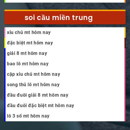
soi cầu miền trung
xỉu chủ mt hôm nay
đặc biệt mt hôm nay
giải 8 mt hôm nay
bao lô mt hôm nay
cặp xỉu chủ mt hôm nay
song thủ lô mt hôm nay
đầu đuôi giải 8 mt hôm nay
đầu đuôi đặc biệt mt hôm nay
lô 3 số mt hôm nay