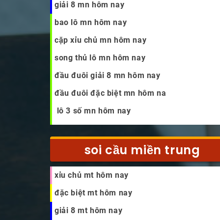
giải 8 mn hôm nay
bao lô mn hôm nay
cặp xỉu chủ mn hôm nay
song thủ lô mn hôm nay
đầu đuôi giải 8 mn hôm nay
đầu đuôi đặc biệt mn hôm na
lô 3 số mn hôm nay
soi cầu miền trung
xỉu chủ mt hôm nay
đặc biệt mt hôm nay
giải 8 mt hôm nay