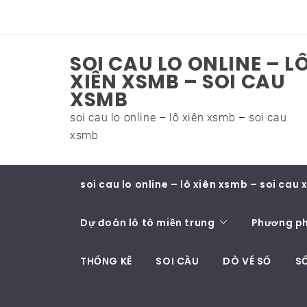
Skip
to
content
SOI CAU LO ONLINE – L
XIÊN XSMB – SOI CAU
XSMB
soi cau lo online – lô xiên xsmb – soi cau
xsmb
soi cau lo online – lô xiên xsmb – soi cau
Dự đoán lô tô miền trung
Phương ph
THỐNG KÊ
SOI CẦU
DÒ VÉ SỐ
S