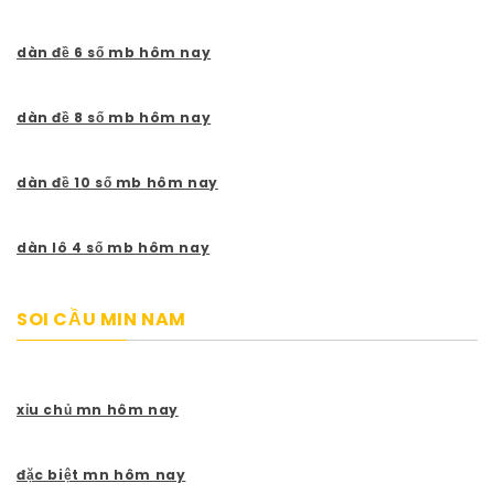
dàn đề 6 số mb hôm nay
dàn đề 8 số mb hôm nay
dàn đề 10 số mb hôm nay
dàn lô 4 số mb hôm nay
SOI CẦU MIN NAM
xỉu chủ mn hôm nay
đặc biệt mn hôm nay