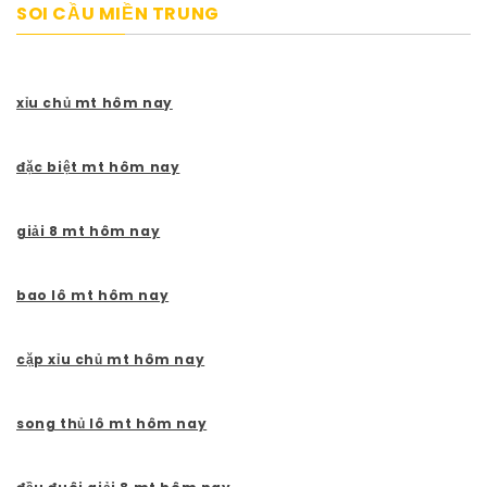
SOI CẦU MIỀN TRUNG
xỉu chủ mt hôm nay
đặc biệt mt hôm nay
giải 8 mt hôm nay
bao lô mt hôm nay
cặp xỉu chủ mt hôm nay
song thủ lô mt hôm nay