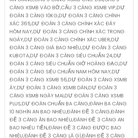
CÀNG XSMB VÀO BỜ
,
CẦU 3 CÀNG XSMB VIP
,
DỰ
ĐOÁN 3 CÀNG 10KG
,
DỰ ĐOÁN 3 CÀNG CHÍNH
XÁC 365
,
DỰ ĐOÁN 3 CÀNG CHÍNH XÁC ĐÂY
HÔM NAY
,
DỰ ĐOÁN 3 CÀNG CHÍNH XÁC TRONG
NGÀY
,
DỰ ĐOÁN 3 CÀNG CHÍNH XÁC UBER
,
DỰ
ĐOÁN 3 CÀNG GIÁ BAO NHIÊU
,
DỰ ĐOÁN 3 CÀNG
KUBOTA
,
DỰ ĐOÁN 3 CÀNG SIÊU CHUẨN 24
,
DỰ
ĐOÁN 3 CÀNG SIÊU CHUẨN GIỜ HOÀNG ĐẠO
,
DỰ
ĐOÁN 3 CÀNG SIÊU CHUẨN NAM HÔM NAY
,
DỰ
ĐOÁN 3 CÀNG XSMB 56
,
DỰ ĐOÁN 3 CÀNG XSMB
ÂY
,
DỰ ĐOÁN 3 CÀNG XSMB DÀN
,
DỰ ĐOÁN 3
CÀNG XSMB NGÀY MAI
,
DỰ ĐOÁN 3 CÀNG XSMB
PLUS
,
DỰ ĐOÁN CHUẨN BA CÀNG
,
ĐÁNH BA CÀNG
10 NGHÌN AN BAO NHIÊU
,
ĐÁNH ĐỀ 3 CÀNG
,
ĐÁNH
ĐỀ 3 CÀNG ĂN BAO NHIÊU
,
ĐÁNH ĐỀ 3 CÀNG AN
BAO NHIÊU TIỀN
,
ĐÁNH ĐỀ 3 CÀNG ĐƯỢC BAO
NHIÊU
,
ĐÁNH ĐỀ 3 CÀNG LÀ GÌ
,
ĐÁNH ĐỀ 3 CÀNG