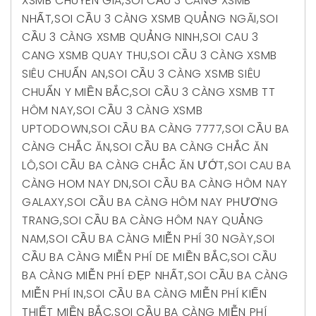
XSMB CHUYÊN GIA
,
SOI CẦU 3 CÀNG XSMB
NHẤT
,
SOI CẦU 3 CÀNG XSMB QUẢNG NGÃI
,
SOI
CẦU 3 CÀNG XSMB QUẢNG NINH
,
SOI CAU 3
CANG XSMB QUAY THU
,
SOI CẦU 3 CÀNG XSMB
SIÊU CHUẨN AN
,
SOI CẦU 3 CÀNG XSMB SIÊU
CHUẨN Y MIỀN BẮC
,
SOI CẦU 3 CÀNG XSMB TT
HÔM NAY
,
SOI CẦU 3 CÀNG XSMB
UPTODOWN
,
SOI CẦU BA CÀNG 7777
,
SOI CẦU BA
CÀNG CHẮC ĂN
,
SOI CẦU BA CÀNG CHẮC ĂN
LÔ
,
SOI CẦU BA CÀNG CHẮC ĂN ƯỚT
,
SOI CAU BA
CÀNG HOM NAY DN
,
SOI CẦU BA CÀNG HÔM NAY
GALAXY
,
SOI CẦU BA CÀNG HÔM NAY PHƯƠNG
TRANG
,
SOI CẦU BA CÀNG HÔM NAY QUẢNG
NAM
,
SOI CẦU BA CÀNG MIỄN PHÍ 30 NGÀY
,
SOI
CẦU BA CÀNG MIỄN PHÍ DE MIỀN BẮC
,
SOI CẦU
BA CÀNG MIỄN PHÍ ĐẸP NHẤT
,
SOI CẦU BA CÀNG
MIỄN PHÍ IN
,
SOI CẦU BA CÀNG MIỄN PHÍ KIẾN
THIẾT MIỀN BẮC
,
SOI CẦU BA CÀNG MIỄN PHÍ