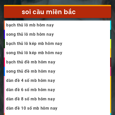
soi cầu miền bắc
bạch thủ lô mb hôm nay
song thủ lô mb hôm nay
bạch thủ lô kép mb hôm nay
song thủ lô kép mb hôm nay
bạch thủ đề mb hôm nay
song thủ đề mb hôm nay
dàn đề 4 số mb hôm nay
dàn đề 6 số mb hôm nay
dàn đề 8 số mb hôm nay
dàn đề 10 số mb hôm nay