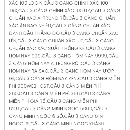
XÁC 100 LOGIN
,
CẦU 3 CÀNG CHÍNH XÁC 100
TRX
,
CẦU 3 CÀNG CHÍNH XÁC 100 UZ
,
CẦU 3 CÀNG
CHUẨN XÁC AI TRÚNG RỒI
,
CẦU 3 CÀNG CHUẨN
XÁC ĂN BAO NHIÊU
,
CẦU 3 CÀNG CHUẨN XÁC
ĐÁNH ĐẦU THẮNG ĐÓ
,
CẦU 3 CÀNG CHUẨN XÁC
LÊN
,
CẦU 3 CÀNG CHUẨN XÁC UIT
,
CẦU 3 CÀNG
CHUẨN XÁC XÁC SUẤT THỐNG KÊ
,
CẦU 3 CÀNG
HÔM NAY 999
,
CẦU 3 CÀNG HÔM NAY 9999
,
CẦU
3 CÀNG HÔM NAY A TRÚNG RỒI
,
CẦU 3 CÀNG
HÔM NAY RA SAO
,
CẦU 3 CÀNG HÔM NAY ƯỚP
GÌ
,
CẦU 3 CÀNG HÔM NAY YÊN
,
CẦU 3 CÀNG MIỄN
PHÍ 000WEBHOST
,
CẦU 3 CÀNG MIỄN PHÍ
360
,
CẦU 3 CÀNG MIỄN PHÍ 366
,
CẦU 3 CÀNG
MIỄN PHÍ GIÁ RẺ
,
CẦU 3 CÀNG MIỄN PHÍ
ƯỚT
,
CẦU 3 CÀNG MINH NGỌC 5000
,
CẦU 3
CÀNG MINH NGỌC 6 SỐ
,
CẦU 3 CÀNG MINH
NGỌC IBI
,
CẦU 3 CÀNG MINH NGỌC KHÁNH