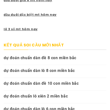
đầu đuôi giải 8 mt hôm nay
đầu đuôi đặc biệt mt hôm nay
lô 3 số mt hôm nay
KẾT QUẢ SOI CẦU MỚI NHẤT
dự đoán chuẩn dàn đề 8 con miền bắc
dự đoán chuẩn dàn lô 8 con miền bắc
dự đoán chuẩn dàn đề 10 con miền bắc
dự đoán chuẩn lô xiên 2 miền bắc
dự đoán chuẩn dàn lô 6 con miền bắc