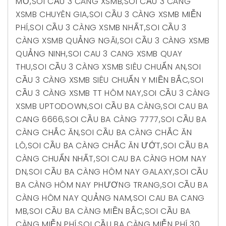
MƠ
,
SOI CẦU 3 CÀNG XSMB
,
SOI CẦU 3 CÀNG
XSMB CHUYÊN GIA
,
SOI CẦU 3 CÀNG XSMB MIỄN
PHÍ
,
SOI CẦU 3 CÀNG XSMB NHẤT
,
SOI CẦU 3
CÀNG XSMB QUẢNG NGÃI
,
SOI CẦU 3 CÀNG XSMB
QUẢNG NINH
,
SOI CAU 3 CANG XSMB QUAY
THU
,
SOI CẦU 3 CÀNG XSMB SIÊU CHUẨN AN
,
SOI
CẦU 3 CÀNG XSMB SIÊU CHUẨN Y MIỀN BẮC
,
SOI
CẦU 3 CÀNG XSMB TT HÔM NAY
,
SOI CẦU 3 CÀNG
XSMB UPTODOWN
,
SOI CẦU BA CÀNG
,
SOI CAU BA
CANG 6666
,
SOI CẦU BA CÀNG 7777
,
SOI CẦU BA
CÀNG CHẮC ĂN
,
SOI CẦU BA CÀNG CHẮC ĂN
LÔ
,
SOI CẦU BA CÀNG CHẮC ĂN ƯỚT
,
SOI CẦU BA
CÀNG CHUẨN NHẤT
,
SOI CAU BA CÀNG HOM NAY
DN
,
SOI CẦU BA CÀNG HÔM NAY GALAXY
,
SOI CẦU
BA CÀNG HÔM NAY PHƯƠNG TRANG
,
SOI CẦU BA
CÀNG HÔM NAY QUẢNG NAM
,
SOI CAU BA CANG
MB
,
SOI CẦU BA CÀNG MIỀN BẮC
,
SOI CẦU BA
CÀNG MIỄN PHÍ
,
SOI CẦU BA CÀNG MIỄN PHÍ 30