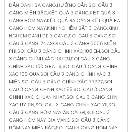
DẪN ĐÁNH BA CÀNG
,
HƯỚNG DẪN SOI CẦU 3
CÀNG MIỀN BẮC
,
KẾT QUẢ 3 CÀNG
,
KẾT QUẢ 3
CÀNG HÔM NAY
,
KẾT QUẢ BA CÀNG
,
KẾT QUẢ BA
CÀNG HÔM NAY
,
KINH NGHIỆM BẮT 3 CÀNG
,
KINH
NGHIEM DANH DE 3 CANG
,
SOI CAU 3 CANG
,
SOI
CẦU 3 CÀNG 247
,
SOI CẦU 3 CÀNG 6666 MIỄN
PHÍ
,
SOI CẦU 3 CÀNG CHÍNH XÁC 100 ÊM
,
SOI CẦU
3 CÀNG CHÍNH XÁC 100 EN
,
SOI CẦU 3 CÀNG
CHÍNH XÁC 100 GRATIS
,
SOI CẦU 3 CÀNG CHÍNH
XÁC 100 QUA
,
SOI CẦU 3 CÀNG CHÍNH XÁC 3
MIỀN
,
SOI CẦU 3 CÀNG CHÍNH XÁC 77777
,
SOI
CAU 3 CANG CHINH XAC 88
,
SOI CAU 3 CANG
CHINH XAC CHUAN NHAT
,
SOI CAU 3 CANG CHINH
XAC UY TIN
,
SOI CAU 3 CANG CHINH XAC YE
,
SOI
CẦU 3 CÀNG HÔM NAY ĂN CÁI GÌ
,
SOI CAU 3
CANG HOM NAY GIA VANG
,
SOI CẦU 3 CÀNG
HÔM NAY MIỀN BẮC
,
SOI CAU 3 CANG HOM NAY