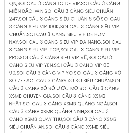
QN
,
SOI CAU 3 CÀNG LO DE VIP
,
SOI CẦU 3 CÀNG
MIỀN BẮC IWIN
,
SOI CẦU 3 CÀNG SIÊU CHUẨN
247
,
SOI CẦU 3 CÀNG SIÊU CHUẨN 6 SỐ
,
SOI CAU
3 CÀNG SIEU VIP 100K
,
SOI CẦU 3 CÀNG SIÊU VIP
CHUẨN
,
SOI CAU 3 CANG SIEU VIP DE HOM
NAY
,
SOI CAU 3 CANG SIEU VIP ĐA NANG
,
SOI CAU
3 CANG SIEU VIP ITOP
,
SOI CAU 3 CANG SIEU VIP
PRO
,
SOI CẦU 3 CÀNG SIEU VIP VỀ
,
SOI CẦU 3
CÀNG SIEU VIP YÊN
,
SOI CẦU 3 CÀNG VIP 00
99
,
SOI CẦU 3 CÀNG VIP YO
,
SOI CẦU 3 CÀNG XỔ
SỐ 777
,
SOI CẦU 3 CÀNG XỔ SỐ SIÊU CHUẨN
,
SOI
CẦU 3 CÀNG XỔ SỐ ƯỚC MƠ
,
SOI CẦU 3 CÀNG
XSMB CHUYÊN GIA
,
SOI CẦU 3 CÀNG XSMB
NHẤT
,
SOI CẦU 3 CÀNG XSMB QUẢNG NGÃI
,
SOI
CẦU 3 CÀNG XSMB QUẢNG NINH
,
SOI CAU 3
CANG XSMB QUAY THU
,
SOI CẦU 3 CÀNG XSMB
SIÊU CHUẨN AN
,
SOI CẦU 3 CÀNG XSMB SIÊU