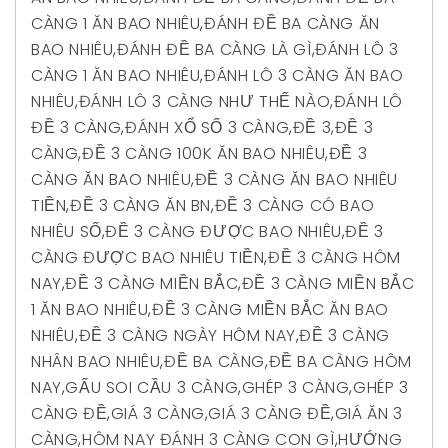
CÀNG 1 ĂN BAO NHIÊU
,
ĐÁNH ĐỀ BA CÀNG ĂN
BAO NHIÊU
,
ĐÁNH ĐỀ BA CÀNG LÀ GÌ
,
ĐÁNH LÔ 3
CÀNG 1 ĂN BAO NHIÊU
,
ĐÁNH LÔ 3 CÀNG ĂN BAO
NHIÊU
,
ĐÁNH LÔ 3 CÀNG NHƯ THẾ NÀO
,
ĐÁNH LÔ
ĐỀ 3 CÀNG
,
ĐÁNH XỔ SỐ 3 CÀNG
,
ĐỀ 3
,
ĐỀ 3
CÀNG
,
ĐỀ 3 CÀNG 100K ĂN BAO NHIÊU
,
ĐỀ 3
CÀNG ĂN BAO NHIÊU
,
ĐỀ 3 CÀNG ĂN BAO NHIÊU
TIỀN
,
ĐỀ 3 CÀNG ĂN BN
,
ĐỀ 3 CÀNG CÓ BAO
NHIÊU SỐ
,
ĐỀ 3 CÀNG ĐƯỢC BAO NHIÊU
,
ĐỀ 3
CÀNG ĐƯỢC BAO NHIÊU TIỀN
,
ĐỀ 3 CÀNG HÔM
NAY
,
ĐỀ 3 CÀNG MIỀN BẮC
,
ĐỀ 3 CÀNG MIỀN BẮC
1 ĂN BAO NHIÊU
,
ĐỀ 3 CÀNG MIỀN BẮC ĂN BAO
NHIÊU
,
ĐỀ 3 CÀNG NGÀY HÔM NAY
,
ĐỀ 3 CÀNG
NHÂN BAO NHIÊU
,
ĐỀ BA CÀNG
,
ĐỀ BA CÀNG HÔM
NAY
,
GẤU SOI CẦU 3 CÀNG
,
GHÉP 3 CÀNG
,
GHÉP 3
CÀNG ĐỀ
,
GIÁ 3 CÀNG
,
GIÁ 3 CÀNG ĐỀ
,
GIÁ ĂN 3
CÀNG
,
HÔM NAY ĐÁNH 3 CÀNG CON GÌ
,
HƯỚNG