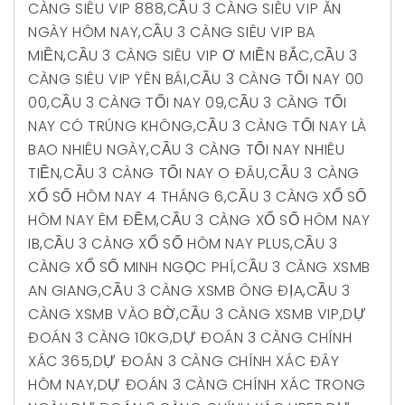
CÀNG SIÊU VIP 888
,
CẦU 3 CÀNG SIÊU VIP ĂN
NGÀY HÔM NAY
,
CẦU 3 CÀNG SIÊU VIP BA
MIỀN
,
CẦU 3 CÀNG SIÊU VIP Ơ MIỀN BẮC
,
CẦU 3
CÀNG SIÊU VIP YÊN BÁI
,
CẦU 3 CÀNG TỐI NAY 00
00
,
CẦU 3 CÀNG TỐI NAY 09
,
CẦU 3 CÀNG TỐI
NAY CÓ TRÚNG KHÔNG
,
CẦU 3 CÀNG TỐI NAY LÀ
BAO NHIÊU NGÀY
,
CẦU 3 CÀNG TỐI NAY NHIÊU
TIỀN
,
CẦU 3 CÀNG TỐI NAY O ĐÂU
,
CẦU 3 CÀNG
XỔ SỐ HÔM NAY 4 THÁNG 6
,
CẦU 3 CÀNG XỔ SỐ
HÔM NAY ÊM ĐỀM
,
CẦU 3 CÀNG XỔ SỐ HÔM NAY
IB
,
CẦU 3 CÀNG XỔ SỐ HÔM NAY PLUS
,
CẦU 3
CÀNG XỔ SỐ MINH NGỌC PHÍ
,
CẦU 3 CÀNG XSMB
AN GIANG
,
CẦU 3 CÀNG XSMB ÔNG ĐỊA
,
CẦU 3
CÀNG XSMB VÀO BỜ
,
CẦU 3 CÀNG XSMB VIP
,
DỰ
ĐOÁN 3 CÀNG 10KG
,
DỰ ĐOÁN 3 CÀNG CHÍNH
XÁC 365
,
DỰ ĐOÁN 3 CÀNG CHÍNH XÁC ĐÂY
HÔM NAY
,
DỰ ĐOÁN 3 CÀNG CHÍNH XÁC TRONG