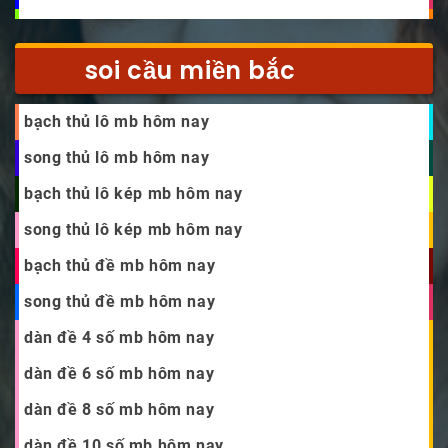
soi cầu miền bắc
bạch thủ lô mb hôm nay
song thủ lô mb hôm nay
bạch thủ lô kép mb hôm nay
song thủ lô kép mb hôm nay
bạch thủ đề mb hôm nay
song thủ đề mb hôm nay
dàn đề 4 số mb hôm nay
dàn đề 6 số mb hôm nay
dàn đề 8 số mb hôm nay
dàn đề 10 số mb hôm nay