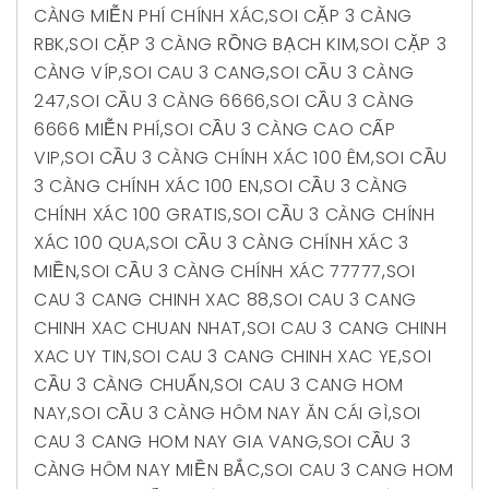
CÀNG MIỄN PHÍ CHÍNH XÁC
,
SOI CẶP 3 CÀNG
RBK
,
SOI CẶP 3 CÀNG RỒNG BẠCH KIM
,
SOI CẶP 3
CÀNG VÍP
,
SOI CAU 3 CANG
,
SOI CẦU 3 CÀNG
247
,
SOI CẦU 3 CÀNG 6666
,
SOI CẦU 3 CÀNG
6666 MIỄN PHÍ
,
SOI CẦU 3 CÀNG CAO CẤP
VIP
,
SOI CẦU 3 CÀNG CHÍNH XÁC 100 ÊM
,
SOI CẦU
3 CÀNG CHÍNH XÁC 100 EN
,
SOI CẦU 3 CÀNG
CHÍNH XÁC 100 GRATIS
,
SOI CẦU 3 CÀNG CHÍNH
XÁC 100 QUA
,
SOI CẦU 3 CÀNG CHÍNH XÁC 3
MIỀN
,
SOI CẦU 3 CÀNG CHÍNH XÁC 77777
,
SOI
CAU 3 CANG CHINH XAC 88
,
SOI CAU 3 CANG
CHINH XAC CHUAN NHAT
,
SOI CAU 3 CANG CHINH
XAC UY TIN
,
SOI CAU 3 CANG CHINH XAC YE
,
SOI
CẦU 3 CÀNG CHUẨN
,
SOI CAU 3 CANG HOM
NAY
,
SOI CẦU 3 CÀNG HÔM NAY ĂN CÁI GÌ
,
SOI
CAU 3 CANG HOM NAY GIA VANG
,
SOI CẦU 3
CÀNG HÔM NAY MIỀN BẮC
,
SOI CAU 3 CANG HOM