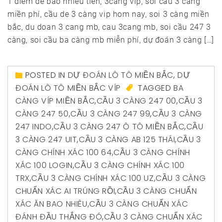
1 điểm đề bao nhiêu tiền, 3cang vip, soi cầu 3 càng
miền phí, cầu de 3 càng vip hom nay, soi 3 càng miền
bắc, du doan 3 cang mb, cau 3cang mb, soi cầu 247 3
càng, soi cầu ba càng mb miễn phí, dự đoán 3 càng […]
POSTED IN
DỰ ĐOÁN LÔ TÔ MIỀN BẮC
,
DỰ
ĐOÁN LÔ TÔ MIỀN BẮC VÍP
TAGGED
BA
CÀNG VÍP MIỀN BẮC
,
CẦU 3 CÀNG 247 00
,
CẦU 3
CÀNG 247 50
,
CẦU 3 CÀNG 247 99
,
CẦU 3 CÀNG
247 INDO
,
CẦU 3 CÀNG 247 Ô TÔ MIỀN BẮC
,
CẦU
3 CÀNG 247 UIT
,
CẦU 3 CÀNG AB 125 THÁI
,
CẦU 3
CÀNG CHÍNH XÁC 100 64
,
CẦU 3 CÀNG CHÍNH
XÁC 100 LOGIN
,
CẦU 3 CÀNG CHÍNH XÁC 100
TRX
,
CẦU 3 CÀNG CHÍNH XÁC 100 UZ
,
CẦU 3 CÀNG
CHUẨN XÁC AI TRÚNG RỒI
,
CẦU 3 CÀNG CHUẨN
XÁC ĂN BAO NHIÊU
,
CẦU 3 CÀNG CHUẨN XÁC
ĐÁNH ĐẦU THẮNG ĐÓ
,
CẦU 3 CÀNG CHUẨN XÁC