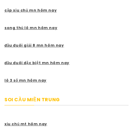
cặp xỉu chủ mn hôm nay
song thủ lô mn hôm nay
đầu đuôi giải 8 mn hôm nay
đầu đuôi đặc biệt mn hôm nay
lô 3 số mn hôm nay
SOI CẦU MIỀN TRUNG
xỉu chủ mt hôm nay