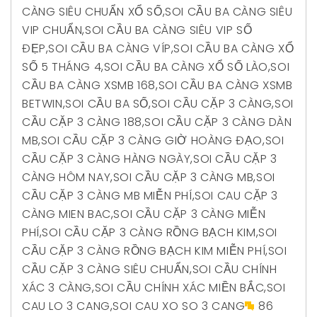
CÀNG SIÊU CHUẨN XỔ SỐ
,
SOI CẦU BA CÀNG SIÊU
VIP CHUẨN
,
SOI CẦU BA CÀNG SIÊU VIP SỐ
ĐẸP
,
SOI CẦU BA CÀNG VÍP
,
SOI CẦU BA CÀNG XỔ
SỐ 5 THÁNG 4
,
SOI CẦU BA CÀNG XỔ SỐ LÀO
,
SOI
CẦU BA CÀNG XSMB 168
,
SOI CẦU BA CÀNG XSMB
BETWIN
,
SOI CẦU BA SỐ
,
SOI CẦU CẶP 3 CÀNG
,
SOI
CẦU CẶP 3 CÀNG 188
,
SOI CẦU CẶP 3 CÀNG DÀN
MB
,
SOI CẦU CẶP 3 CÀNG GIỜ HOÀNG ĐẠO
,
SOI
CẦU CẶP 3 CÀNG HÀNG NGÀY
,
SOI CẦU CẶP 3
CÀNG HÔM NAY
,
SOI CẦU CẶP 3 CÀNG MB
,
SOI
CẦU CẶP 3 CÀNG MB MIỄN PHÍ
,
SOI CAU CẶP 3
CÀNG MIEN BAC
,
SOI CẦU CẶP 3 CÀNG MIỄN
PHÍ
,
SOI CẦU CẶP 3 CÀNG RỒNG BẠCH KIM
,
SOI
CẦU CẶP 3 CÀNG RỒNG BẠCH KIM MIỄN PHÍ
,
SOI
CẦU CẶP 3 CÀNG SIÊU CHUẨN
,
SOI CẦU CHÍNH
XÁC 3 CÀNG
,
SOI CẦU CHÍNH XÁC MIỀN BẮC
,
SOI
CAU LO 3 CANG
,
SOI CAU XO SO 3 CANG
86