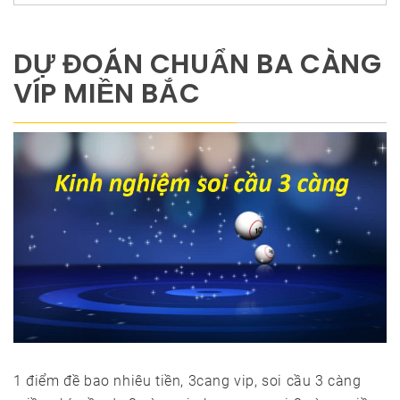
DỰ ĐOÁN CHUẨN BA CÀNG
VÍP MIỀN BẮC
1 điểm đề bao nhiêu tiền, 3cang vip, soi cầu 3 càng