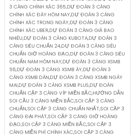
3 CÀNG CHÍNH XÁC 365
,
DỰ ĐOÁN 3 CÀNG
CHÍNH XÁC ĐÂY HÔM NAY
,
DỰ ĐOÁN 3 CÀNG
CHÍNH XÁC TRONG NGÀY
,
DỰ ĐOÁN 3 CÀNG
CHÍNH XÁC UBER
,
DỰ ĐOÁN 3 CÀNG GIÁ BAO
NHIÊU
,
DỰ ĐOÁN 3 CÀNG KUBOTA
,
DỰ ĐOÁN 3
CÀNG SIÊU CHUẨN 24
,
DỰ ĐOÁN 3 CÀNG SIÊU
CHUẨN GIỜ HOÀNG ĐẠO
,
DỰ ĐOÁN 3 CÀNG SIÊU
CHUẨN NAM HÔM NAY
,
DỰ ĐOÁN 3 CÀNG XSMB
56
,
DỰ ĐOÁN 3 CÀNG XSMB ÂY
,
DỰ ĐOÁN 3
CÀNG XSMB DÀN
,
DỰ ĐOÁN 3 CÀNG XSMB NGÀY
MAI
,
DỰ ĐOÁN 3 CÀNG XSMB PLUS
,
DỰ ĐOÁN
CHUẨN CẶP 3 CÀNG VÍP MIỀN BẮC
,
HƯỚNG DẪN
SOI CẦU 3 CÀNG MIỀN BẮC
,
SOI CẶP 3 CÀNG
CHUẨN
,
SOI CẶP 3 CÀNG CHUẨN NHẤT
,
SOI CẶP 3
CÀNG ĐẠI PHÁT
,
SOI CẶP 3 CÀNG GIỜ HOÀNG
ĐẠO
,
SOI CẶP 3 CÀNG MIỀN BẮC
,
SOI CẶP 3
CÀNG MIỄN PHÍ CHÍNH XÁC
,
SOI CẶP 3 CÀNG