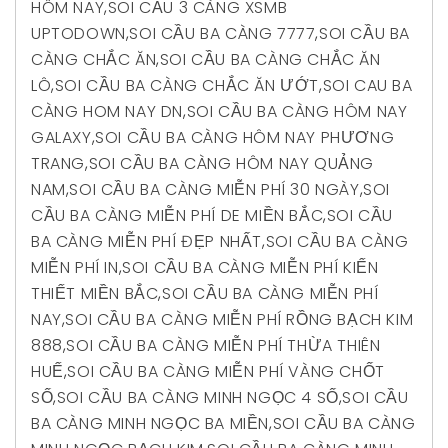
HÔM NAY
,
SOI CẦU 3 CÀNG XSMB
UPTODOWN
,
SOI CẦU BA CÀNG 7777
,
SOI CẦU BA
CÀNG CHẮC ĂN
,
SOI CẦU BA CÀNG CHẮC ĂN
LÔ
,
SOI CẦU BA CÀNG CHẮC ĂN ƯỚT
,
SOI CAU BA
CÀNG HOM NAY DN
,
SOI CẦU BA CÀNG HÔM NAY
GALAXY
,
SOI CẦU BA CÀNG HÔM NAY PHƯƠNG
TRANG
,
SOI CẦU BA CÀNG HÔM NAY QUẢNG
NAM
,
SOI CẦU BA CÀNG MIỄN PHÍ 30 NGÀY
,
SOI
CẦU BA CÀNG MIỄN PHÍ DE MIỀN BẮC
,
SOI CẦU
BA CÀNG MIỄN PHÍ ĐẸP NHẤT
,
SOI CẦU BA CÀNG
MIỄN PHÍ IN
,
SOI CẦU BA CÀNG MIỄN PHÍ KIẾN
THIẾT MIỀN BẮC
,
SOI CẦU BA CÀNG MIỄN PHÍ
NAY
,
SOI CẦU BA CÀNG MIỄN PHÍ RỒNG BẠCH KIM
888
,
SOI CẦU BA CÀNG MIỄN PHÍ THỪA THIÊN
HUẾ
,
SOI CẦU BA CÀNG MIỄN PHÍ VÀNG CHỐT
SỐ
,
SOI CẦU BA CÀNG MINH NGỌC 4 SỐ
,
SOI CẦU
BA CÀNG MINH NGỌC BA MIỀN
,
SOI CẦU BA CÀNG