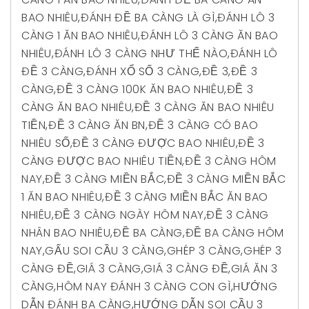
BAO NHIÊU
,
ĐÁNH ĐỀ BA CÀNG LÀ GÌ
,
ĐÁNH LÔ 3
CÀNG 1 ĂN BAO NHIÊU
,
ĐÁNH LÔ 3 CÀNG ĂN BAO
NHIÊU
,
ĐÁNH LÔ 3 CÀNG NHƯ THẾ NÀO
,
ĐÁNH LÔ
ĐỀ 3 CÀNG
,
ĐÁNH XỔ SỐ 3 CÀNG
,
ĐỀ 3
,
ĐỀ 3
CÀNG
,
ĐỀ 3 CÀNG 100K ĂN BAO NHIÊU
,
ĐỀ 3
CÀNG ĂN BAO NHIÊU
,
ĐỀ 3 CÀNG ĂN BAO NHIÊU
TIỀN
,
ĐỀ 3 CÀNG ĂN BN
,
ĐỀ 3 CÀNG CÓ BAO
NHIÊU SỐ
,
ĐỀ 3 CÀNG ĐƯỢC BAO NHIÊU
,
ĐỀ 3
CÀNG ĐƯỢC BAO NHIÊU TIỀN
,
ĐỀ 3 CÀNG HÔM
NAY
,
ĐỀ 3 CÀNG MIỀN BẮC
,
ĐỀ 3 CÀNG MIỀN BẮC
1 ĂN BAO NHIÊU
,
ĐỀ 3 CÀNG MIỀN BẮC ĂN BAO
NHIÊU
,
ĐỀ 3 CÀNG NGÀY HÔM NAY
,
ĐỀ 3 CÀNG
NHÂN BAO NHIÊU
,
ĐỀ BA CÀNG
,
ĐỀ BA CÀNG HÔM
NAY
,
GẤU SOI CẦU 3 CÀNG
,
GHÉP 3 CÀNG
,
GHÉP 3
CÀNG ĐỀ
,
GIÁ 3 CÀNG
,
GIÁ 3 CÀNG ĐỀ
,
GIÁ ĂN 3
CÀNG
,
HÔM NAY ĐÁNH 3 CÀNG CON GÌ
,
HƯỚNG
DẪN ĐÁNH BA CÀNG
,
HƯỚNG DẪN SOI CẦU 3