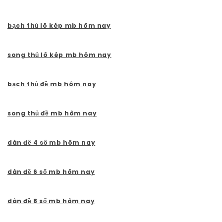
bạch thủ lô kép mb hôm nay
song thủ lô kép mb hôm nay
bạch thủ đề mb hôm nay
song thủ đề mb hôm nay
dàn đề 4 số mb hôm nay
dàn đề 6 số mb hôm nay
dàn đề 8 số mb hôm nay