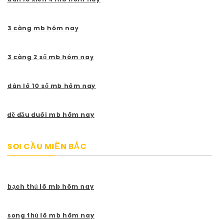
3 càng mb hôm nay
3 càng 2 số mb hôm nay
dàn lô 10 số mb hôm nay
đề đầu đuôi mb hôm nay
SOI CẦU MIỀN BẮC
bạch thủ lô mb hôm nay
song thủ lô mb hôm nay