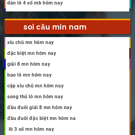
dàn lô 4 số mb hôm nay
soi cầu min nam
xỉu chủ mn hôm nay
đặc biệt mn hôm nay
giải 8 mn hôm nay
bao lô mn hôm nay
cặp xỉu chủ mn hôm nay
song thủ lô mn hôm nay
đầu đuôi giải 8 mn hôm nay
đầu đuôi đặc biệt mn hôm na
lô 3 số mn hôm nay