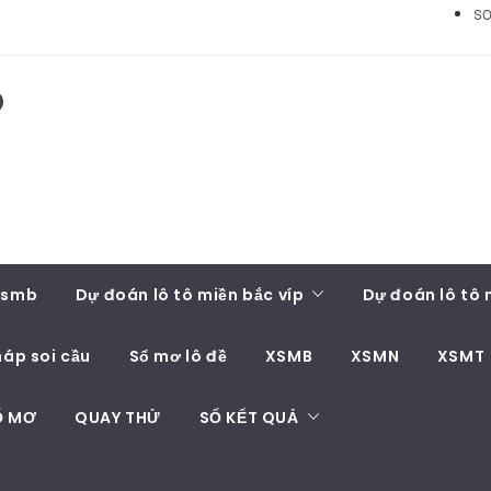
so
Ô
 xsmb
Dự đoán lô tô miền bắc víp
Dự đoán lô tô 
áp soi cầu
Sổ mơ lô đề
XSMB
XSMN
XSMT
Ổ MƠ
QUAY THỬ
SỐ KẾT QUẢ