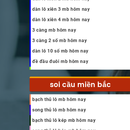
dàn lô xiên 3 mb hôm nay
dàn lô xiên 4 mb hôm nay
3 càng mb hôm nay
3 càng 2 số mb hôm nay
dàn lô 10 số mb hôm nay
đề đầu đuôi mb hôm nay
soi cầu miền bắc
bạch thủ lô mb hôm nay
song thủ lô mb hôm nay
bạch thủ lô kép mb hôm nay