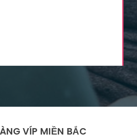
ÀNG VÍP MIỀN BẮC