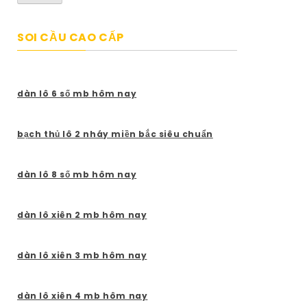
SOI CẦU CAO CẤP
dàn lô 6 số mb hôm nay
bạch thủ lô 2 nháy miền bắc siêu chuẩn
dàn lô 8 số mb hôm nay
dàn lô xiên 2 mb hôm nay
dàn lô xiên 3 mb hôm nay
dàn lô xiên 4 mb hôm nay