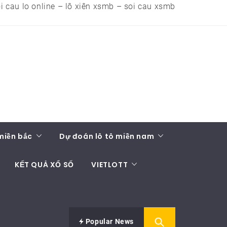
i cau lo online – lô xiên xsmb – soi cau xsmb
miền bắc
Dự đoán lô tô miền nam
KẾT QUẢ XỔ SỐ
VIETLOTT
Popular News