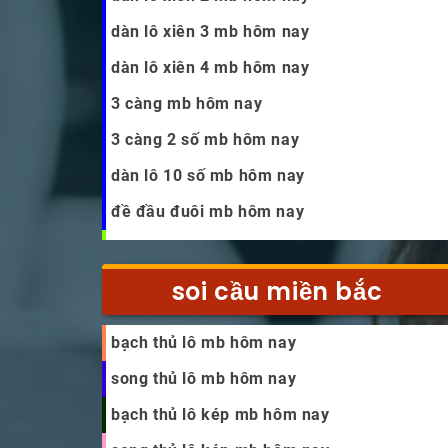
dàn lô xiên 3 mb hôm nay
dàn lô xiên 4 mb hôm nay
3 càng mb hôm nay
3 càng 2 số mb hôm nay
dàn lô 10 số mb hôm nay
đề đầu đuôi mb hôm nay
soi cầu miền bắc
bạch thủ lô mb hôm nay
song thủ lô mb hôm nay
bạch thủ lô kép mb hôm nay