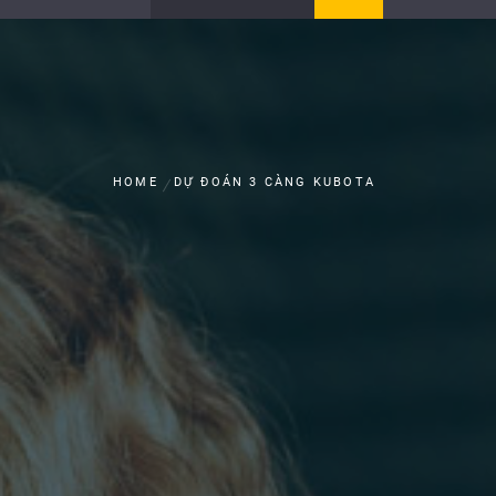
HOME
DỰ ĐOÁN 3 CÀNG KUBOTA