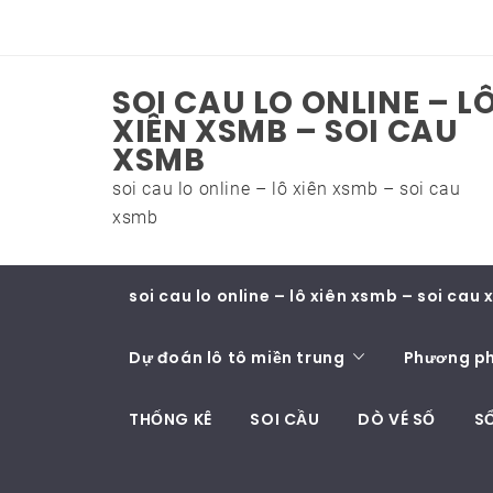
Skip
to
content
SOI CAU LO ONLINE – L
XIÊN XSMB – SOI CAU
XSMB
soi cau lo online – lô xiên xsmb – soi cau
xsmb
soi cau lo online – lô xiên xsmb – soi cau
Dự đoán lô tô miền trung
Phương ph
THỐNG KÊ
SOI CẦU
DÒ VÉ SỐ
S