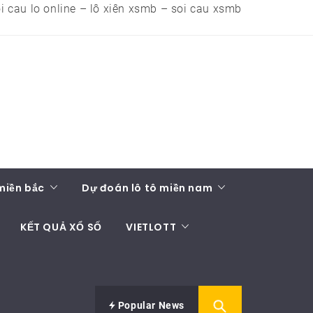
i cau lo online – lô xiên xsmb – soi cau xsmb
miền bắc
Dự đoán lô tô miền nam
KẾT QUẢ XỔ SỐ
VIETLOTT
Popular News