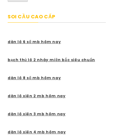
SOI CẦU CAO CẤP
dàn lô 6 số mb hôm nay
bạch thủ lô 2 nháy miền bắc siêu chuẩn
dàn lô 8 số mb hôm nay
dàn lô xiên 2 mb hôm nay
dàn lô xiên 3 mb hôm nay
dàn lô xiên 4 mb hôm nay