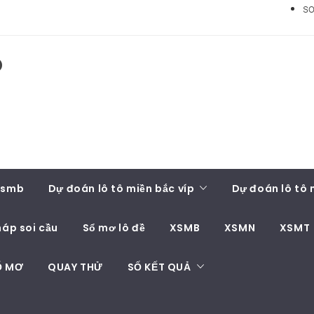
so
Ô
 xsmb
Dự đoán lô tô miền bắc víp
Dự đoán lô tô 
áp soi cầu
Sổ mơ lô đề
XSMB
XSMN
XSMT
Ổ MƠ
QUAY THỬ
SỐ KẾT QUẢ