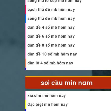
song thủ lô kép mb hôm nay
bạch thủ đề mb hôm nay
song thủ đề mb hôm nay
dàn đề 4 số mb hôm nay
dàn đề 6 số mb hôm nay
dàn đề 8 số mb hôm nay
dàn đề 10 số mb hôm nay
dàn lô 4 số mb hôm nay
soi cầu min nam
xỉu chủ mn hôm nay
đặc biệt mn hôm nay