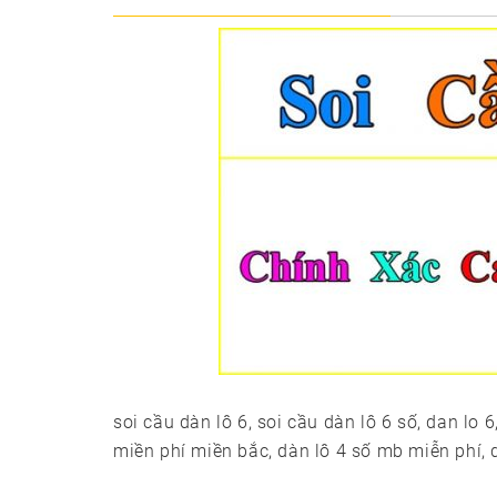
soi cầu dàn lô 6, soi cầu dàn lô 6 số, dan lo 6
miền phí miền bắc, dàn lô 4 số mb miễn phí, d