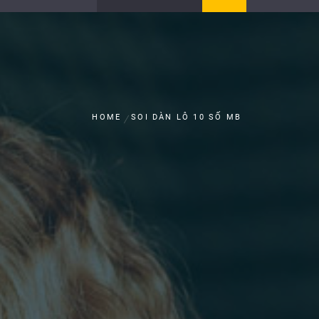
HOME
SOI DÀN LÔ 10 SỐ MB