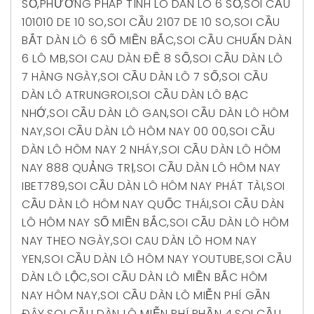
SỐ
,
PHƯƠNG PHÁP TÍNH LÔ DÀN LÔ 6 SỐ
,
SOI CẦU
101010 DE 10 SO
,
SOI CẦU 2107 DE 10 SO
,
SOI CẦU
BẮT DÀN LÔ 6 SỐ MIỀN BẮC
,
SOI CẦU CHUẨN DÀN
6 LÔ MB
,
SOI CAU DÀN ĐỀ 8 SỐ
,
SOI CẦU DÀN LÔ
7 HÀNG NGÀY
,
SOI CẦU DÀN LÔ 7 SỐ
,
SOI CẦU
DÀN LÔ ATRUNGROI
,
SOI CẦU DÀN LÔ BẠC
NHỚ
,
SOI CẦU DÀN LÔ GAN
,
SOI CẦU DÀN LÔ HÔM
NAY
,
SOI CẦU DÀN LÔ HÔM NAY 00 00
,
SOI CẦU
DÀN LÔ HÔM NAY 2 NHÁY
,
SOI CẦU DÀN LÔ HÔM
NAY 888 QUẢNG TRỊ
,
SOI CẦU DÀN LÔ HÔM NAY
IBET789
,
SOI CẦU DÀN LÔ HÔM NAY PHÁT TÀI
,
SOI
CẦU DÀN LÔ HÔM NAY QUỐC THÁI
,
SOI CẦU DÀN
LÔ HÔM NAY SỐ MIỀN BẮC
,
SOI CẦU DÀN LÔ HÔM
NAY THEO NGÀY
,
SOI CAU DÀN LÔ HOM NAY
YEN
,
SOI CẦU DÀN LÔ HÔM NAY YOUTUBE
,
SOI CẦU
DÀN LÔ LỘC
,
SOI CẦU DÀN LÔ MIỀN BẮC HÔM
NAY HÔM NAY
,
SOI CẦU DÀN LÔ MIỄN PHÍ GẦN
ĐÂY
,
SOI CẦU DÀN LÔ MIỄN PHÍ PHẦN 4
,
SOI CẦU