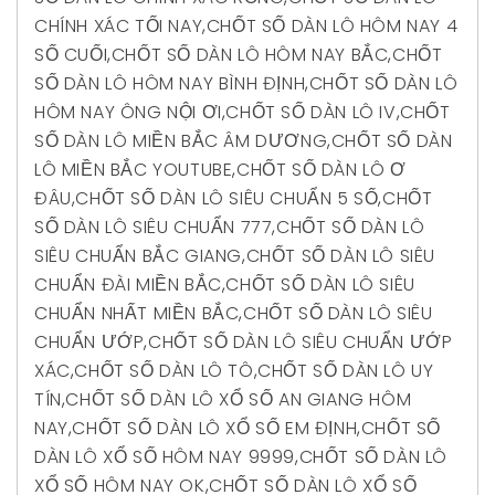
CHÍNH XÁC TỐI NAY
,
CHỐT SỐ DÀN LÔ HÔM NAY 4
SỐ CUỐI
,
CHỐT SỐ DÀN LÔ HÔM NAY BẮC
,
CHỐT
SỐ DÀN LÔ HÔM NAY BÌNH ĐỊNH
,
CHỐT SỐ DÀN LÔ
HÔM NAY ÔNG NỘI ƠI
,
CHỐT SỐ DÀN LÔ IV
,
CHỐT
SỐ DÀN LÔ MIỀN BẮC ÂM DƯƠNG
,
CHỐT SỐ DÀN
LÔ MIỀN BẮC YOUTUBE
,
CHỐT SỐ DÀN LÔ Ơ
ĐÂU
,
CHỐT SỐ DÀN LÔ SIÊU CHUẨN 5 SỐ
,
CHỐT
SỐ DÀN LÔ SIÊU CHUẨN 777
,
CHỐT SỐ DÀN LÔ
SIÊU CHUẨN BẮC GIANG
,
CHỐT SỐ DÀN LÔ SIÊU
CHUẨN ĐÀI MIỀN BẮC
,
CHỐT SỐ DÀN LÔ SIÊU
CHUẨN NHẤT MIỀN BẮC
,
CHỐT SỐ DÀN LÔ SIÊU
CHUẨN ƯỚP
,
CHỐT SỐ DÀN LÔ SIÊU CHUẨN ƯỚP
XÁC
,
CHỐT SỐ DÀN LÔ TÔ
,
CHỐT SỐ DÀN LÔ UY
TÍN
,
CHỐT SỐ DÀN LÔ XỔ SỐ AN GIANG HÔM
NAY
,
CHỐT SỐ DÀN LÔ XỔ SỐ EM ĐỊNH
,
CHỐT SỐ
DÀN LÔ XỔ SỐ HÔM NAY 9999
,
CHỐT SỐ DÀN LÔ
XỔ SỐ HÔM NAY OK
,
CHỐT SỐ DÀN LÔ XỔ SỐ