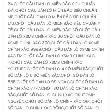
24
,
CHỐT CẦU DÀN LÔ MIỀN BẮC SIÊU CHUẨN
ĐÀI
,
CHỐT CẦU DÀN LÔ MIỀN BẮC SIÊU CHUẨN
MP
,
CHỐT CẦU DÀN LÔ MIỀN BẮC SIÊU CHUẨN
ƯU
,
CHỐT CẦU DÀN LÔ MIỀN BẮC SIÊU CHUẨN Y
TẾ
,
CHỐT CẦU DÀN LÔ MIỀN BẮC SỐ
,
CHỐT CẦU
DÀN LÔ XSMB CHÍNH XÁC 30
,
CHỐT CẦU DÀN LÔ
XSMB CHÍNH XÁC 300
,
CHỐT CẦU DÀN LÔ XSMB
CHÍNH XÁC 9999
,
CHỐT CẦU DÀN LÔ XSMB CHÍNH
XÁC EM
,
CHỐT CẦU DÀN LÔ XSMB CHÍNH XÁC
III
,
CHỐT CẦU DÀN LÔ XSMB CHÍNH XÁC
YOUTUBE
,
CHỐT SỐ DÀN LÔ 4 SỐ MIỀN BẮC
,
CHỐT
SỐ DÀN LÔ 6 SỐ MIỀN BẮC
,
CHỐT SỐ DÀN LÔ
888
,
CHỐT SỐ DÀN LÔ 99 NGÀY
,
CHỐT SỐ DÀN LÔ
CHÍNH XÁC 7777
,
CHỐT SỐ DÀN LÔ CHÍNH XÁC
BẮC
,
CHỐT SỐ DÀN LÔ CHÍNH XÁC OKUTOMI-
NGUYỄN
,
CHỐT SỐ DÀN LÔ CHÍNH XÁC OMI
,
CHỐT
SỐ DÀN LÔ CHÍNH XÁC RỒNG
,
CHỐT SỐ DÀN LÔ