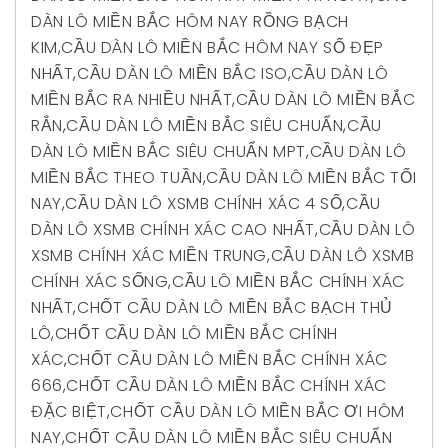
DÀN LÔ MIỀN BẮC HÔM NAY RỒNG BẠCH
KIM
,
CẦU DÀN LÔ MIỀN BẮC HÔM NAY SỐ ĐẸP
NHẤT
,
CẦU DÀN LÔ MIỀN BẮC ISO
,
CẦU DÀN LÔ
MIỀN BẮC RA NHIỀU NHẤT
,
CẦU DÀN LÔ MIỀN BẮC
RẮN
,
CẦU DÀN LÔ MIỀN BẮC SIÊU CHUẨN
,
CẦU
DÀN LÔ MIỀN BẮC SIÊU CHUẨN MPT
,
CẦU DÀN LÔ
MIỀN BẮC THEO TUẦN
,
CẦU DÀN LÔ MIỀN BẮC TỐI
NAY
,
CẦU DÀN LÔ XSMB CHÍNH XÁC 4 SỐ
,
CẦU
DÀN LÔ XSMB CHÍNH XÁC CAO NHẤT
,
CẦU DÀN LÔ
XSMB CHÍNH XÁC MIỀN TRUNG
,
CẦU DÀN LÔ XSMB
CHÍNH XÁC SỐNG
,
CẦU LÔ MIỀN BẮC CHÍNH XÁC
NHẤT
,
CHỐT CẦU DÀN LÔ MIỀN BẮC BẠCH THỦ
LÔ
,
CHỐT CẦU DÀN LÔ MIỀN BẮC CHÍNH
XÁC
,
CHỐT CẦU DÀN LÔ MIỀN BẮC CHÍNH XÁC
666
,
CHỐT CẦU DÀN LÔ MIỀN BẮC CHÍNH XÁC
ĐẶC BIỆT
,
CHỐT CẦU DÀN LÔ MIỀN BẮC ƠI HÔM
NAY
,
CHỐT CẦU DÀN LÔ MIỀN BẮC SIÊU CHUẨN