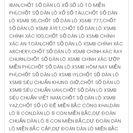
IBAN
,
CHỐT SỐ DÀN LÔ XỔ SỐ LÔ TÔ MIỄN
PHÍ
,
CHỐT SỐ DÀN LÔ XỔ SỐ TÀU
,
CHỐT SỐ DÀN
LÔ XSMB 56
,
CHỐT SỐ DÀN LÔ XSMB 777
,
CHỐT
SỐ DÀN LÔ XSMB ÂYET
,
CHỐT SỐ DÀN LÔ XSMB
CHÍNH XÁC 100
,
CHỐT SỐ DÀN LÔ XSMB CHÍNH
XÁC AN TOÀN
,
CHỐT SỐ DÀN LÔ XSMB CHÍNH XÁC
ARCHERY
,
CHỐT SỐ DÀN LÔ XSMB CHÍNH XÁC RAY
CHURN
,
CHỐT SỐ DÀN LÔ XSMB CHÍNH XÁC ƯỚP
MIỄN PHÍ
,
CHỐT SỐ DÀN LÔ XSMB HÔM NAY MIỄN
PHÍ
,
CHỐT SỐ DÀN LÔ XSMB IYI
,
CHỐT SỐ DÀN LÔ
XSMB SIÊU CHUẨN KHUNG GIỜ
,
CHỐT SỐ DÀN LÔ
XSMB SIÊU CHUẨN UAH
,
CHỐT SỐ DÀN LÔ XSMB
SIÊU CHUẨN VIỆT NAM
,
CHỐT SỐ DÀN LÔ XSMB
YAZ
,
CHỐT SỐ LÔ ĐỀ MIỀN BẮC CÔNG KHAI
,
DÀN
LÔ 8 CON
,
DÀN LÔ 8 CON MIỀN BẮC
,
DỰ ĐOÁN
CHUẨN DÀN LÔ 8 CON MIỀN BẮC
,
DỰ ĐOÁN DÀN
LÔ MIỀN BẮC CẶP
,
DỰ ĐOÁN DÀN LÔ MIỀN BẮC