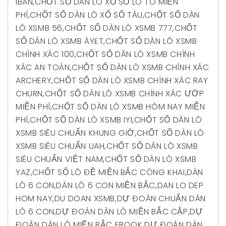
IBAN
,
CHỐT SỐ DÀN LÔ XỔ SỐ LÔ TÔ MIỄN
PHÍ
,
CHỐT SỐ DÀN LÔ XỔ SỐ TÀU
,
CHỐT SỐ DÀN
LÔ XSMB 56
,
CHỐT SỐ DÀN LÔ XSMB 777
,
CHỐT
SỐ DÀN LÔ XSMB ÂYET
,
CHỐT SỐ DÀN LÔ XSMB
CHÍNH XÁC 100
,
CHỐT SỐ DÀN LÔ XSMB CHÍNH
XÁC AN TOÀN
,
CHỐT SỐ DÀN LÔ XSMB CHÍNH XÁC
ARCHERY
,
CHỐT SỐ DÀN LÔ XSMB CHÍNH XÁC RAY
CHURN
,
CHỐT SỐ DÀN LÔ XSMB CHÍNH XÁC ƯỚP
MIỄN PHÍ
,
CHỐT SỐ DÀN LÔ XSMB HÔM NAY MIỄN
PHÍ
,
CHỐT SỐ DÀN LÔ XSMB IYI
,
CHỐT SỐ DÀN LÔ
XSMB SIÊU CHUẨN KHUNG GIỜ
,
CHỐT SỐ DÀN LÔ
XSMB SIÊU CHUẨN UAH
,
CHỐT SỐ DÀN LÔ XSMB
SIÊU CHUẨN VIỆT NAM
,
CHỐT SỐ DÀN LÔ XSMB
YAZ
,
CHỐT SỐ LÔ ĐỀ MIỀN BẮC CÔNG KHAI
,
DÀN
LÔ 6 CON
,
DÀN LÔ 6 CON MIỀN BẮC
,
DAN LO DEP
HOM NAY
,
DU DOAN XSMB
,
DỰ ĐOÁN CHUẨN DÀN
LÔ 6 CON
,
DỰ ĐOÁN DÀN LÔ MIỀN BẮC CẶP
,
DỰ
ĐOÁN DÀN LÔ MIỀN BẮC EBOOK
,
DỰ ĐOÁN DÀN