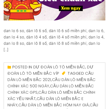
dan lo 6 so, dàn lô 6 số, dàn lô 6 số miền phí, dan lo 6,
dan lo 4 so, dàn lô 4 số, dàn lô 4 số miền phí, dan lo 4,
dan lo 8 so, dàn lô 8 số, dàn lô 8 số miền phí, dan lo
[…]
POSTED IN
DỰ ĐOÁN LÔ TÔ MIỀN BẮC
,
DỰ
ĐOÁN LÔ TÔ MIỀN BẮC VÍP
TAGGED
CẦU
DÀN LÔ MIỀN BẮC 2021
,
CẦU DÀN LÔ MIỀN BẮC
CHÍNH XÁC 500 NGÀY
,
CẦU DÀN LÔ MIỀN BẮC
CHÍNH XÁC GPS
,
CẦU DÀN LÔ MIỀN BẮC CHÍNH
XÁC YẾU NHẤT
,
CẦU DÀN LÔ MIỀN BẮC E
NHÁY
,
CẦU DÀN LÔ MIỀN BẮC HÔM NAY GIÁ
,
CẦU