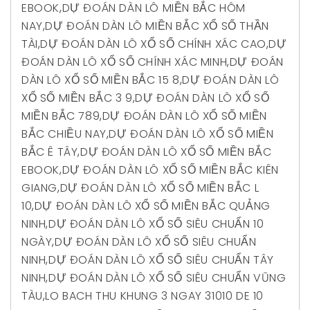
EBOOK
,
DỰ ĐOÁN DÀN LÔ MIỀN BẮC HÔM
NAY
,
DỰ ĐOÁN DÀN LÔ MIỀN BẮC XỔ SỐ THẦN
TÀI
,
DỰ ĐOÁN DÀN LÔ XỔ SỐ CHÍNH XÁC CAO
,
DỰ
ĐOÁN DÀN LÔ XỔ SỐ CHÍNH XÁC MINH
,
DỰ ĐOÁN
DÀN LÔ XỔ SỐ MIỀN BẮC 15 8
,
DỰ ĐOÁN DÀN LÔ
XỔ SỐ MIỀN BẮC 3 9
,
DỰ ĐOÁN DÀN LÔ XỔ SỐ
MIỀN BẮC 789
,
DỰ ĐOÁN DÀN LÔ XỔ SỐ MIỀN
BẮC CHIỀU NAY
,
DỰ ĐOÁN DÀN LÔ XỔ SỐ MIỀN
BẮC Ê TÂY
,
DỰ ĐOÁN DÀN LÔ XỔ SỐ MIỀN BẮC
EBOOK
,
DỰ ĐOÁN DÀN LÔ XỔ SỐ MIỀN BẮC KIÊN
GIANG
,
DỰ ĐOÁN DÀN LÔ XỔ SỐ MIỀN BẮC L
10
,
DỰ ĐOÁN DÀN LÔ XỔ SỐ MIỀN BẮC QUẢNG
NINH
,
DỰ ĐOÁN DÀN LÔ XỔ SỐ SIÊU CHUẨN 10
NGÀY
,
DỰ ĐOÁN DÀN LÔ XỔ SỐ SIÊU CHUẨN
NINH
,
DỰ ĐOÁN DÀN LÔ XỔ SỐ SIÊU CHUẨN TÂY
NINH
,
DỰ ĐOÁN DÀN LÔ XỔ SỐ SIÊU CHUẨN VŨNG
TÀU
,
LO BACH THU KHUNG 3 NGAY 31010 DE 10