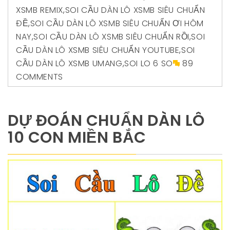
XSMB REMIX
,
SOI CẦU DÀN LÔ XSMB SIÊU CHUẨN
ĐỀ
,
SOI CẦU DÀN LÔ XSMB SIÊU CHUẨN ƠI HÔM
NAY
,
SOI CẦU DÀN LÔ XSMB SIÊU CHUẨN RỒI
,
SOI
CẦU DÀN LÔ XSMB SIÊU CHUẨN YOUTUBE
,
SOI
CẦU DÀN LÔ XSMB UMANG
,
SOI LO 6 SO
89
COMMENTS
DỰ ĐOÁN CHUẨN DÀN LÔ
10 CON MIỀN BẮC