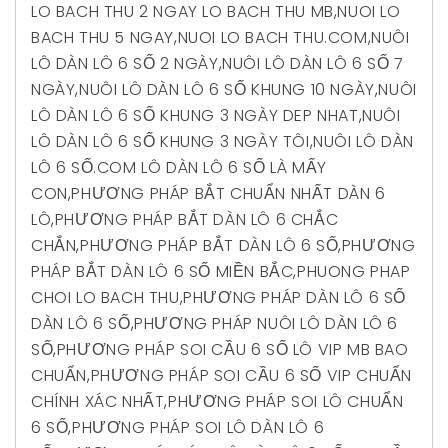
LO BACH THU 2 NGAY LO BACH THU MB
,
NUOI LO
BACH THU 5 NGAY
,
NUOI LO BACH THU.COM
,
NUÔI
LÔ DÀN LÔ 6 SỐ 2 NGÀY
,
NUÔI LÔ DÀN LÔ 6 SỐ 7
NGÀY
,
NUÔI LÔ DÀN LÔ 6 SỐ KHUNG 10 NGÀY
,
NUÔI
LÔ DÀN LÔ 6 SỐ KHUNG 3 NGÀY DEP NHAT
,
NUÔI
LÔ DÀN LÔ 6 SỐ KHUNG 3 NGÀY TÔI
,
NUÔI LÔ DÀN
LÔ 6 SỐ.COM LÔ DÀN LÔ 6 SỐ LÀ MẤY
CON
,
PHƯƠNG PHÁP BẮT CHUẨN NHẤT DÀN 6
LÔ
,
PHƯƠNG PHÁP BẮT DÀN LÔ 6 CHẮC
CHẮN
,
PHƯƠNG PHÁP BẮT DÀN LÔ 6 SỐ
,
PHƯƠNG
PHÁP BẮT DÀN LÔ 6 SỐ MIỀN BẮC
,
PHUONG PHAP
CHOI LO BACH THU
,
PHƯƠNG PHÁP DÀN LÔ 6 SỐ
DÀN LÔ 6 SỐ
,
PHƯƠNG PHÁP NUÔI LÔ DÀN LÔ 6
SỐ
,
PHƯƠNG PHÁP SOI CẦU 6 SỐ LÔ VIP MB BAO
CHUẨN
,
PHƯƠNG PHÁP SOI CẦU 6 SỐ VIP CHUẨN
CHÍNH XÁC NHẤT
,
PHƯƠNG PHÁP SOI LÔ CHUẨN
6 SỐ
,
PHƯƠNG PHÁP SOI LÔ DÀN LÔ 6