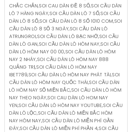
CHẮC CHẮN
,
SOI CAU DÀN ĐỀ 8 SỐ
,
SOI CẦU DÀN
LÔ 7 HÀNG NGÀY
,
SOI CẦU DÀN LÔ 7 SỐ
,
SOI CẦU
DÀN LÔ 8 SỐ
,
SOI CẦU DÀN LÔ 8 SỐ 1010 COM
,
SOI
CẦU DÀN LÔ 8 SỐ 3 NGÀY
,
SOI CẦU DÀN LÔ
ATRUNGROI
,
SOI CẦU DÀN LÔ BẠC NHỚ
,
SOI CẦU
DÀN LÔ GAN
,
SOI CẦU DÀN LÔ HÔM NAY
,
SOI CẦU
DÀN LÔ HÔM NAY 00 00
,
SOI CẦU DÀN LÔ HÔM
NAY 2 NHÁY
,
SOI CẦU DÀN LÔ HÔM NAY 888
QUẢNG TRỊ
,
SOI CẦU DÀN LÔ HÔM NAY
IBET789
,
SOI CẦU DÀN LÔ HÔM NAY PHÁT TÀI
,
SOI
CẦU DÀN LÔ HÔM NAY QUỐC THÁI
,
SOI CẦU DÀN
LÔ HÔM NAY SỐ MIỀN BẮC
,
SOI CẦU DÀN LÔ HÔM
NAY THEO NGÀY
,
SOI CAU DÀN LÔ HOM NAY
YEN
,
SOI CẦU DÀN LÔ HÔM NAY YOUTUBE
,
SOI CẦU
DÀN LÔ LỘC
,
SOI CẦU DÀN LÔ MIỀN BẮC HÔM
NAY HÔM NAY
,
SOI CẦU DÀN LÔ MIỄN PHÍ GẦN
ĐÂY
,
SOI CẦU DÀN LÔ MIỄN PHÍ PHẦN 4
,
SOI CẦU