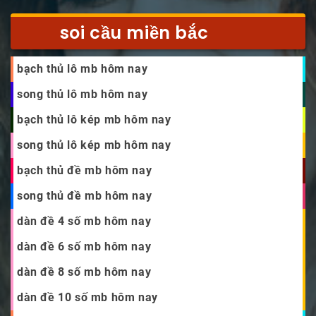
soi cầu miền bắc
bạch thủ lô mb hôm nay
song thủ lô mb hôm nay
bạch thủ lô kép mb hôm nay
song thủ lô kép mb hôm nay
bạch thủ đề mb hôm nay
song thủ đề mb hôm nay
dàn đề 4 số mb hôm nay
dàn đề 6 số mb hôm nay
dàn đề 8 số mb hôm nay
dàn đề 10 số mb hôm nay