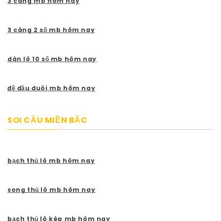
3 càng mb hôm nay
3 càng 2 số mb hôm nay
dàn lô 10 số mb hôm nay
đề đầu đuôi mb hôm nay
SOI CẦU MIỀN BẮC
bạch thủ lô mb hôm nay
song thủ lô mb hôm nay
bạch thủ lô kép mb hôm nay