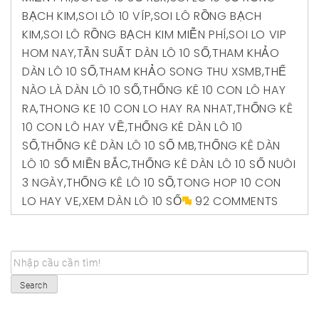
BẠCH KIM
,
SOI LÔ 10 VÍP
,
SOI LÔ RỒNG BẠCH
KIM
,
SOI LÔ RỒNG BẠCH KIM MIỄN PHÍ
,
SOI LO VIP
HOM NAY
,
TẦN SUẤT DÀN LÔ 10 SỐ
,
THAM KHẢO
DÀN LÔ 10 SỐ
,
THAM KHẢO SONG THU XSMB
,
THẾ
NÀO LÀ DÀN LÔ 10 SỐ
,
THỐNG KÊ 10 CON LÔ HAY
RA
,
THONG KE 10 CON LO HAY RA NHAT
,
THỐNG KÊ
10 CON LÔ HAY VỀ
,
THỐNG KÊ DÀN LÔ 10
SỐ
,
THỐNG KÊ DÀN LÔ 10 SỐ MB
,
THỐNG KÊ DÀN
LÔ 10 SỐ MIỀN BẮC
,
THỐNG KÊ DÀN LÔ 10 SỐ NUÔI
3 NGÀY
,
THỐNG KÊ LÔ 10 SỐ
,
TONG HOP 10 CON
LO HAY VE
,
XEM DÀN LÔ 10 SỐ
92 COMMENTS
Search