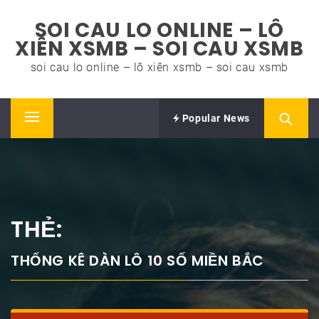
Skip
SOI CAU LO ONLINE – LÔ
to
XIÊN XSMB – SOI CAU XSMB
content
soi cau lo online – lô xiên xsmb – soi cau xsmb
Popular News
Primary
Menu
THẺ:
THỐNG KÊ DÀN LÔ 10 SỐ MIỀN BẮC