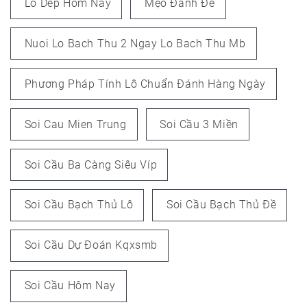
Lo Dep Hom Nay
Mẹo Đánh Đề
Nuoi Lo Bach Thu 2 Ngay Lo Bach Thu Mb
Phương Pháp Tính Lô Chuẩn Đánh Hàng Ngày
Soi Cau Mien Trung
Soi Cầu 3 Miền
Soi Cầu Ba Càng Siêu Víp
Soi Cầu Bạch Thủ Lô
Soi Cầu Bạch Thủ Đề
Soi Cầu Dự Đoán Kqxsmb
Soi Cầu Hôm Nay