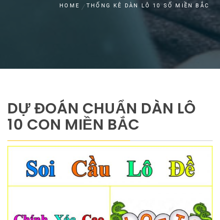
HOME
THỐNG KÊ DÀN LÔ 10 SỐ MIỀN BẮC
DỰ ĐOÁN CHUẨN DÀN LÔ
10 CON MIỀN BẮC