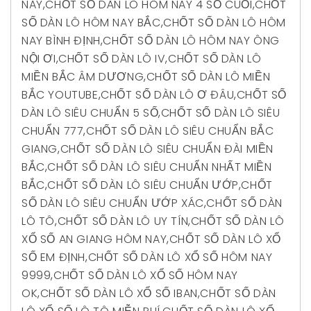
NAY
,
CHỐT SỐ DÀN LÔ HÔM NAY 4 SỐ CUỐI
,
CHỐT
SỐ DÀN LÔ HÔM NAY BẮC
,
CHỐT SỐ DÀN LÔ HÔM
NAY BÌNH ĐỊNH
,
CHỐT SỐ DÀN LÔ HÔM NAY ÔNG
NỘI ƠI
,
CHỐT SỐ DÀN LÔ IV
,
CHỐT SỐ DÀN LÔ
MIỀN BẮC ÂM DƯƠNG
,
CHỐT SỐ DÀN LÔ MIỀN
BẮC YOUTUBE
,
CHỐT SỐ DÀN LÔ Ơ ĐÂU
,
CHỐT SỐ
DÀN LÔ SIÊU CHUẨN 5 SỐ
,
CHỐT SỐ DÀN LÔ SIÊU
CHUẨN 777
,
CHỐT SỐ DÀN LÔ SIÊU CHUẨN BẮC
GIANG
,
CHỐT SỐ DÀN LÔ SIÊU CHUẨN ĐÀI MIỀN
BẮC
,
CHỐT SỐ DÀN LÔ SIÊU CHUẨN NHẤT MIỀN
BẮC
,
CHỐT SỐ DÀN LÔ SIÊU CHUẨN ƯỚP
,
CHỐT
SỐ DÀN LÔ SIÊU CHUẨN ƯỚP XÁC
,
CHỐT SỐ DÀN
LÔ TÔ
,
CHỐT SỐ DÀN LÔ UY TÍN
,
CHỐT SỐ DÀN LÔ
XỔ SỐ AN GIANG HÔM NAY
,
CHỐT SỐ DÀN LÔ XỔ
SỐ EM ĐỊNH
,
CHỐT SỐ DÀN LÔ XỔ SỐ HÔM NAY
9999
,
CHỐT SỐ DÀN LÔ XỔ SỐ HÔM NAY
OK
,
CHỐT SỐ DÀN LÔ XỔ SỐ IBAN
,
CHỐT SỐ DÀN