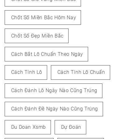
Chốt Số Miền Bắc Hôm Nay
Chốt Số Đẹp Miền Bắc
Cách Bắt Lô Chuẩn Theo Ngày
Cách Tính Lô
Cách Tính Lô Chuẩn
Cách Đánh Lô Ngày Nào Cũng Trúng
Cách Đánh Đề Ngày Nào Cũng Trúng
Du Doan Xsmb
Dự Đoán