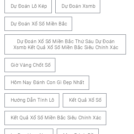
Dự Đoán Lô Kép
Dự Đoán Xsmb
Dự Đoán Xổ Số Miền Bắc
Dự Đoán Xổ Số Miền Bắc Thứ Sáu Dự Đoán
Xsmb Kết Quả Xổ Số Miền Bắc Siêu Chính Xác
Giờ Vàng Chốt Số
Hôm Nay Đánh Con Gì Đẹp Nhất
Hướng Dẫn Tính Lô
Kết Quả Xổ Số
Kết Quả Xổ Số Miền Bắc Siêu Chính Xác