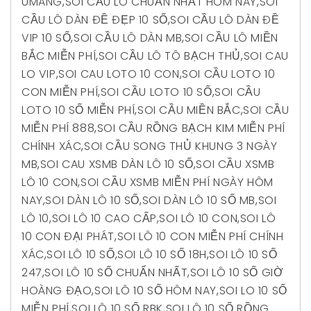
UMANG
,
SOI CẦU LÔ CHUẨN NHẤT HÔM NAY
,
SOI
CẦU LÔ DÀN ĐỀ ĐẸP 10 SỐ
,
SOI CẦU LÔ DÀN ĐỀ
VIP 10 SỐ
,
SOI CẦU LÔ DÀN MB
,
SOI CẦU LÔ MIỀN
BẮC MIỄN PHÍ
,
SOI CẦU LÔ TÔ BẠCH THỦ
,
SOI CAU
LO VIP
,
SOI CAU LOTO 10 CON
,
SOI CẦU LOTO 10
CON MIỄN PHÍ
,
SOI CẦU LOTO 10 SỐ
,
SOI CẦU
LOTO 10 SỐ MIỄN PHÍ
,
SOI CẦU MIỀN BẮC
,
SOI CẦU
MIỄN PHÍ 888
,
SOI CẦU RỒNG BẠCH KIM MIỄN PHÍ
CHÍNH XÁC
,
SOI CẦU SONG THỦ KHUNG 3 NGÀY
MB
,
SOI CAU XSMB DÀN LÔ 10 SỐ
,
SOI CẦU XSMB
LÔ 10 CON
,
SOI CẦU XSMB MIỄN PHÍ NGÀY HÔM
NAY
,
SOI DÀN LÔ 10 SỐ
,
SOI DÀN LÔ 10 SỐ MB
,
SOI
LÔ 10
,
SOI LÔ 10 CAO CẤP
,
SOI LÔ 10 CON
,
SOI LÔ
10 CON ĐẠI PHÁT
,
SOI LÔ 10 CON MIỄN PHÍ CHÍNH
XÁC
,
SOI LÔ 10 SỐ
,
SOI LÔ 10 SỐ 18H
,
SOI LÔ 10 SỐ
247
,
SOI LÔ 10 SỐ CHUẨN NHẤT
,
SOI LÔ 10 SỐ GIỜ
HOÀNG ĐẠO
,
SOI LÔ 10 SỐ HÔM NAY
,
SOI LO 10 SỐ
MIỄN PHÍ
,
SOI LÔ 10 SỐ RBK
,
SOI LÔ 10 SỐ RỒNG