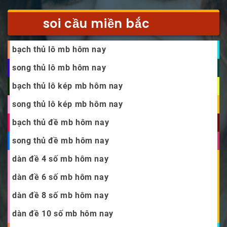
soi cầu miền bắc
bạch thủ lô mb hôm nay
song thủ lô mb hôm nay
bạch thủ lô kép mb hôm nay
song thủ lô kép mb hôm nay
bạch thủ đề mb hôm nay
song thủ đề mb hôm nay
dàn đề 4 số mb hôm nay
dàn đề 6 số mb hôm nay
dàn đề 8 số mb hôm nay
dàn đề 10 số mb hôm nay