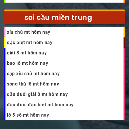
soi cầu miền trung
xỉu chủ mt hôm nay
đặc biệt mt hôm nay
giải 8 mt hôm nay
bao lô mt hôm nay
cặp xỉu chủ mt hôm nay
song thủ lô mt hôm nay
đầu đuôi giải 8 mt hôm nay
đầu đuôi đặc biệt mt hôm nay
lô 3 số mt hôm nay