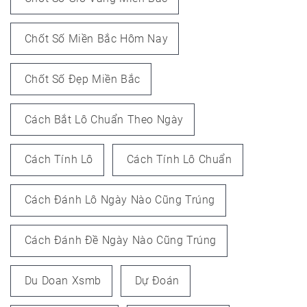
Chốt Số Miền Bắc Hôm Nay
Chốt Số Đẹp Miền Bắc
Cách Bắt Lô Chuẩn Theo Ngày
Cách Tính Lô
Cách Tính Lô Chuẩn
Cách Đánh Lô Ngày Nào Cũng Trúng
Cách Đánh Đề Ngày Nào Cũng Trúng
Du Doan Xsmb
Dự Đoán