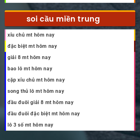
soi cầu miền trung
xỉu chủ mt hôm nay
đặc biệt mt hôm nay
giải 8 mt hôm nay
bao lô mt hôm nay
cặp xỉu chủ mt hôm nay
song thủ lô mt hôm nay
đầu đuôi giải 8 mt hôm nay
đầu đuôi đặc biệt mt hôm nay
lô 3 số mt hôm nay