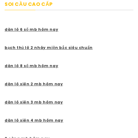
SOI CẦU CAO CẤP
dàn lô 6 số mb hôm nay
bạch thủ lô 2 nháy miền bắc siêu chuẩn
dàn lô 8 số mb hôm nay
dàn lô xiên 2 mb hôm nay
dàn lô xiên 3 mb hôm nay
dàn lô xiên 4 mb hôm nay