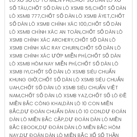
LÔ XỔ SỐ LÔ TÔ MIỄN PHÍ
,
CHỐT SỐ DÀN LÔ XỔ
SỐ TÀU
,
CHỐT SỐ DÀN LÔ XSMB 56
,
CHỐT SỐ DÀN
LÔ XSMB 777
,
CHỐT SỐ DÀN LÔ XSMB ÂYET
,
CHỐT
SỐ DÀN LÔ XSMB CHÍNH XÁC 100
,
CHỐT SỐ DÀN
LÔ XSMB CHÍNH XÁC AN TOÀN
,
CHỐT SỐ DÀN LÔ
XSMB CHÍNH XÁC ARCHERY
,
CHỐT SỐ DÀN LÔ
XSMB CHÍNH XÁC RAY CHURN
,
CHỐT SỐ DÀN LÔ
XSMB CHÍNH XÁC ƯỚP MIỄN PHÍ
,
CHỐT SỐ DÀN
LÔ XSMB HÔM NAY MIỄN PHÍ
,
CHỐT SỐ DÀN LÔ
XSMB IYI
,
CHỐT SỐ DÀN LÔ XSMB SIÊU CHUẨN
KHUNG GIỜ
,
CHỐT SỐ DÀN LÔ XSMB SIÊU CHUẨN
UAH
,
CHỐT SỐ DÀN LÔ XSMB SIÊU CHUẨN VIỆT
NAM
,
CHỐT SỐ DÀN LÔ XSMB YAZ
,
CHỐT SỐ LÔ ĐỀ
MIỀN BẮC CÔNG KHAI
,
DÀN LÔ 10 CON MIỀN
BẮC
,
DỰ ĐOÁN CHUẨN DÀN LÔ 10 CON
,
DỰ ĐOÁN
DÀN LÔ MIỀN BẮC CẶP
,
DỰ ĐOÁN DÀN LÔ MIỀN
BẮC EBOOK
,
DỰ ĐOÁN DÀN LÔ MIỀN BẮC HÔM
NAY
,
DỰ ĐOÁN DÀN LÔ MIỀN BẮC XỔ SỐ THẦN