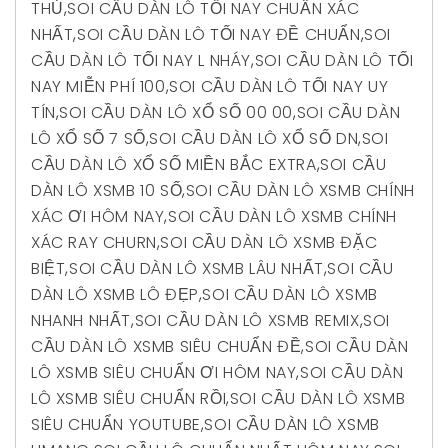
THỦ
,
SOI CẦU DÀN LÔ TỐI NAY CHUẨN XÁC
NHẤT
,
SOI CẦU DÀN LÔ TỐI NAY ĐỀ CHUẨN
,
SOI
CẦU DÀN LÔ TỐI NAY L NHÁY
,
SOI CẦU DÀN LÔ TỐI
NAY MIỄN PHÍ 100
,
SOI CẦU DÀN LÔ TỐI NAY UY
TÍN
,
SOI CẦU DÀN LÔ XỔ SỐ 00 00
,
SOI CẦU DÀN
LÔ XỔ SỐ 7 SỐ
,
SOI CẦU DÀN LÔ XỔ SỐ DN
,
SOI
CẦU DÀN LÔ XỔ SỐ MIỀN BẮC EXTRA
,
SOI CẦU
DÀN LÔ XSMB 10 SỐ
,
SOI CẦU DÀN LÔ XSMB CHÍNH
XÁC ƠI HÔM NAY
,
SOI CẦU DÀN LÔ XSMB CHÍNH
XÁC RAY CHURN
,
SOI CẦU DÀN LÔ XSMB ĐẶC
BIỆT
,
SOI CẦU DÀN LÔ XSMB LÂU NHẤT
,
SOI CẦU
DÀN LÔ XSMB LÔ ĐẸP
,
SOI CẦU DÀN LÔ XSMB
NHANH NHẤT
,
SOI CẦU DÀN LÔ XSMB REMIX
,
SOI
CẦU DÀN LÔ XSMB SIÊU CHUẨN ĐỀ
,
SOI CẦU DÀN
LÔ XSMB SIÊU CHUẨN ƠI HÔM NAY
,
SOI CẦU DÀN
LÔ XSMB SIÊU CHUẨN RỒI
,
SOI CẦU DÀN LÔ XSMB
SIÊU CHUẨN YOUTUBE
,
SOI CẦU DÀN LÔ XSMB