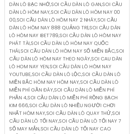
DÀN LÔ BẠC NHỚ
,
SOI CẦU DÀN LÔ GAN
,
SOI CẦU
DÀN LÔ HÔM NAY
,
SOI CẦU DÀN LÔ HÔM NAY 00
00
,
SOI CẦU DÀN LÔ HÔM NAY 2 NHÁY
,
SOI CẦU
DÀN LÔ HÔM NAY 888 QUẢNG TRỊ
,
SOI CẦU DÀN
LÔ HÔM NAY IBET789
,
SOI CẦU DÀN LÔ HÔM NAY
PHÁT TÀI
,
SOI CẦU DÀN LÔ HÔM NAY QUỐC
THÁI
,
SOI CẦU DÀN LÔ HÔM NAY SỐ MIỀN BẮC
,
SOI
CẦU DÀN LÔ HÔM NAY THEO NGÀY
,
SOI CAU DÀN
LÔ HOM NAY YEN
,
SOI CẦU DÀN LÔ HÔM NAY
YOUTUBE
,
SOI CẦU DÀN LÔ LỘC
,
SOI CẦU DÀN LÔ
MIỀN BẮC HÔM NAY HÔM NAY
,
SOI CẦU DÀN LÔ
MIỄN PHÍ GẦN ĐÂY
,
SOI CẦU DÀN LÔ MIỄN PHÍ
PHẦN 4
,
SOI CẦU DÀN LÔ MIỄN PHÍ RỒNG BẠCH
KIM 666
,
SOI CẦU DÀN LÔ NHIỀU NGƯỜI CHƠI
NHẤT HÔM NAY
,
SOI CẦU DÀN LÔ QUAY THỬ
,
SOI
CẦU DÀN LÔ TỐI NAY
,
SOI CẦU DÀN LÔ TỐI NAY 7
SỐ MAY MẮN
,
SOI CẦU DÀN LÔ TỐI NAY CAO