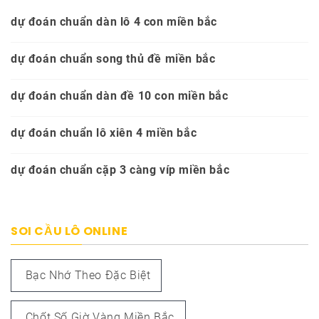
dự đoán chuẩn dàn lô 4 con miền bắc
dự đoán chuẩn song thủ đề miền bắc
dự đoán chuẩn dàn đề 10 con miền bắc
dự đoán chuẩn lô xiên 4 miền bắc
dự đoán chuẩn cặp 3 càng víp miền bắc
SOI CẦU LÔ ONLINE
Bạc Nhớ Theo Đặc Biệt
Chốt Số Giờ Vàng Miền Bắc